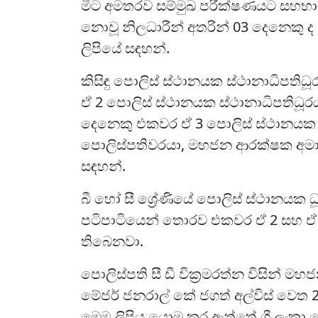
මීට අමතරව සම්මුඛ පරීක්ෂණයට සහභාගී 
නොවූ නිලධාරීන් අතරින් 03 දෙනෙකු ද
ලිපියේ සඳහන්.
කිසිඳු පොලිස් ස්ථානයක ස්ථානාධිපතිධ
ඒ 2 පොලිස් ස්ථානයක ස්ථානාධිපතිධූරය
දෙනෙකු එකවර ඒ 3 පොලිස් ස්ථානයක ස
පොලිස්පතිවරයා, මහජන ආරක්ෂක අමා
සඳහන්.
බී හෝ සී ශ්‍රේණියේ පොලිස් ස්ථානයක ධ
පටිපාටියෙන් තොරව එකවර ඒ 2 සහ ඒ 1
තිබෙනවා.
පොලිස්පති සී ඩී වික්‍රමරත්න විසින් ම
මේජර් ජනරාල් කේ ජගත් අල්විස් වෙත 2
මෙම ලිපිය යොමු කර ඇත්තේ ශ්‍රී ලං