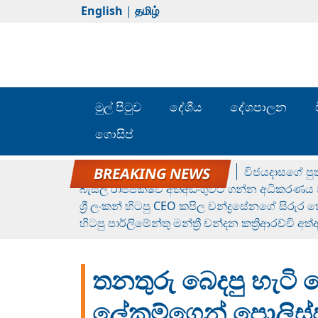
English
|
தமிழ்
මුල් පිටුව
දේශීය
දේශපාලන
ගොසිප්
රන් ගෙනා රුමේෂ්ගේ හෙල්ලය
විජයදාසගේ පුත
බැසිල් රාජපක්ෂව අත්අඩංගුවට ගන්න අධිකරණය ව
ශ්‍රී ලංකන් හිටපු CEO කපිල චන්ද්‍රසේනගේ සිරුර
හිටපු පාර්ලිමේන්තු මන්ත්‍රී චන්දන කත්‍රිආරච්චි අත
තනතුරු බෙදපු හැටි හ
ලේකම්ගෙන් පොලිස්