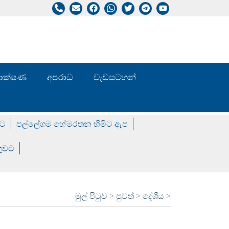
/ තාක්ෂණ
අපරාධ
වැඩසටහන්
වට
පල්ලේගම හේමරතන හිමිට ඇප
ගුවට
මුල් පිටුව
>
පුවත්
>
දේශීය
>