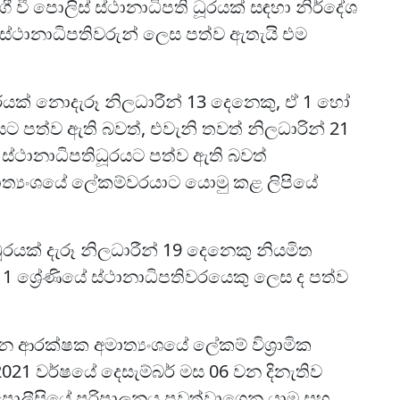
වී පොලිස් ස්ථානාධිපති ධූරයක් සඳහා නිර්දේශ
 ස්ථානාධිපතිවරුන් ලෙස පත්ව ඇතැයි එම
ූරයක් නොදැරූ නිලධාරීන් 13 දෙනෙකු, ඒ 1 හෝ
ට පත්ව ඇති බවත්, එවැනි තවත් නිලධාරින් 21
්ථානාධිපතිධූරයට පත්ව ඇති බවත්
ත්‍යංශයේ ලේකම්වරයාට යොමු කළ ලිපියේ
ූරයක් දැරූ නිලධාරීන් 19 දෙනෙකු නියමිත
 ශ්‍රේණියේ ස්ථානාධිපතිවරයෙකු ලෙස ද පත්ව
හජන ආරක්ෂක අමාත්‍යංශයේ ලේකම් විශ්‍රාමික
021 වර්ෂයේ දෙසැම්බර් මස 06 වන දිනැතිව
කා පොලීසියේ පරිපාලනය පවත්වාගෙන යාම සහ