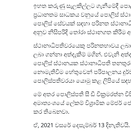
ඉහත කරුණු සැලකිල්ලට ගැනීමේදී පොල
ප්‍රධානතම සාධකය වනුයේ පොලිස් ස්ථාන
පොලිස් සේවයක් සඳහා පරිනත ස්ථානාධ
අනුව නිසිපරිදි තෝරා ස්ථානගත කිරීම 
ස්ථානාධිපතිවරයෙකු පරිනතභාවය ලබාගන
ලබා ගන්නා අත්දැකීම් මගින්. එවැනි අත
පොලිස් ස්ථානයක ස්ථානාධිපති තනත
නොමැතිවීම හේතුවෙන් පරිපාලනය දුර්වල
පොලිස්පතිවරයා යොමු කළ ලිපියේ සඳ
මේ අතර පොලිස්පති සී ඩී වික්‍රමරත්න
අමාත්‍යංශයේ ලේකම් විශ්‍රාමික මේජර් ජෙ
කර තිබෙනවා.
ඒ, 2021 වසරේ දෙසැම්බර් 13 දිනැතිවයි