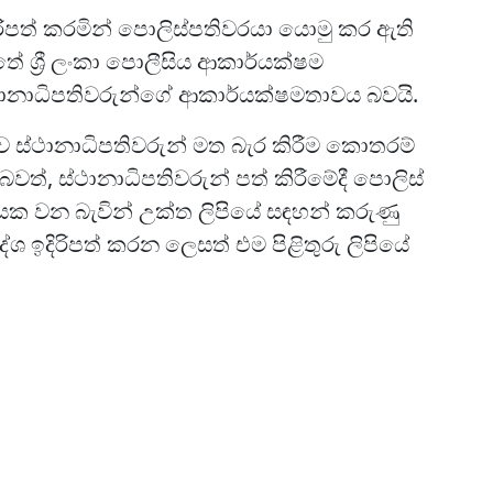
ිරිපත් කරමින් පොලිස්පතිවරයා යොමු කර ඇති
 ශ්‍රී ලංකා පොලීසිය ආකාර්යක්ෂම
්ථානාධිපතිවරුන්ගේ ආකාර්යක්ෂමතාවය බවයි.
ස්ථානාධිපතිවරුන් මත බැර කිරීම කොතරම්
වත්, ස්ථානාධිපතිවරුන් පත් කිරීමේදී පොලිස්
යක වන බැවින් උක්ත ලිපියේ සඳහන් කරුණු
 ඉදිරිපත් කරන ලෙසත් එම පිළිතුරු ලිපියේ
.