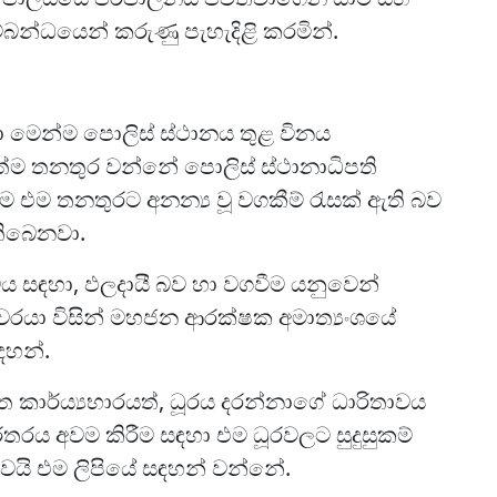
්බන්ධයෙන් කරුණු පැහැදිළි කරමින්.
 මෙන්ම පොලිස් ස්ථානය තුළ විනය
්ම තනතුර වන්නේ පොලිස් ස්ථානාධිපති
 එම තනතුරට අනන්‍ය වූ වගකීම් රැසක් ඇති බව
 තිබෙනවා.
 සඳහා, ඵලදායී බව හා වගවීම යනුවෙන්
වරයා විසින් මහජන ආරක්ෂක අමාත්‍යංශයේ
ඳහන්.
ත කාර්ය්‍යභාරයත්, ධූරය දරන්නාගේ ධාරිතාවය
තරය අවම කිරීම සඳහා එම ධූරවලට සුදුසුකම්
ය බවයි එම ලිපියේ සඳහන් වන්නේ.