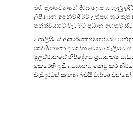
එහි දැක්වෙන්නේ දීර්ඝ ලෙස කරුණු ඉද
ලිපියෙන් පෙන්වාදීමට උත්සහ කර ඇත්තේ
තත්ත්වයකට වැටීමට ප්‍රධාන හේතුව ස
පොලීසියේ ආකාර්යක්ෂමතාවයට හේතුව 
යුක්තිසහගත ද යන්න සොයා බැලිය යුතු බ
මූලස්ථානයේ නිර්දේශය ප්‍රධානතම සාධ
කෙරෙහි දැඩි අවධානය යොමු කර නිර්දේශ
වැඩිදුරටත් සඳහන් බවයි වාර්තා වන්නේ