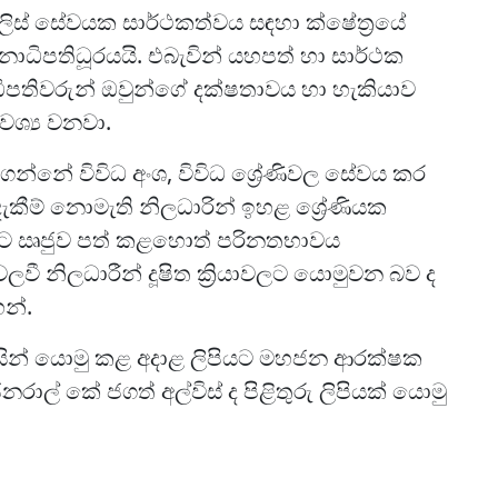
ිස් සේවයක සාර්ථකත්වය සඳහා ක්ෂේත්‍රයේ
ාධිපතිධූරයයි. එබැවින් යහපත් හා සාර්ථක
ිපතිවරුන් ඔවුන්ගේ දක්ෂතාවය හා හැකියාව
අවශ්‍ය වනවා.
්නේ විවිධ අංශ, විවිධ ශ්‍රේණිවල සේවය කර
්දැකීම් නොමැති නිලධාරින් ඉහළ ශ්‍රේණියක
ුරට ඍජුව පත් කළහොත් පරිනතභාවය
වී නිලධාරීන් දූෂිත ක්‍රියාවලට යොමුවන බව ද
හන්.
 විසින් යොමු කළ අදාළ ලිපියට මහජන ආරක්ෂක
නරාල් කේ ජගත් අල්විස් ද පිළිතුරු ලිපියක් යොමු
.