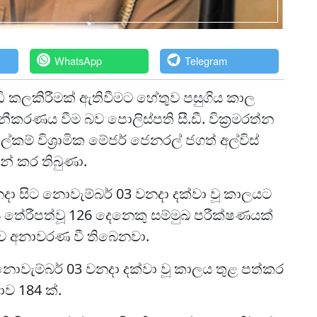
WhatsApp
Telegram
 කලකිරීමක් ඇතිවීමට හේතුව පසුගිය කාල
ීකරණය වීම බව පොලිස්පති සී.ඩී. වික්‍රමරත්න
් විශ්‍රාමික මේජර් ජෙනරල් ජගත් අල්විස්
න් කර තිබුණා.
දා සිට නොවැම්බර් 03 වනදා දක්වා වූ කාලයට
 තේරීපත්වූ 126 දෙනෙකු සම්මුඛ පරීක්ෂණයක්
ව අනාවරණ වී තිබෙනවා.
ොවැම්බර් 03 වනදා දක්වා වූ කාලය තුළ පත්කර
ාව 184 ක්.