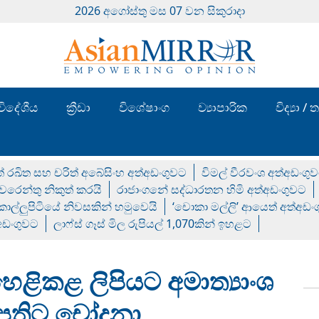
2026 අගෝස්‍තු මස 07 වන සිකුරාදා
විදේශීය
ක්‍රීඩා
විශේෂාංග
ව්‍යාපාරික
විද්‍යා 
් රඛිත සහ චරිත් අබේසිංහ අත්අඩංගුවට
විමල් වීරවංශ අත්අඩංගු
රෙන්තු නිකුත් කරයි
රාජාංගනේ සද්ධාරතන හිමි අත්අඩංගුවට
 කොල්ලුපිටියේ නිවසකින් හමුවෙයි
‘චොකා මල්ලි’ ආයෙත් අත්අඩං
්අඩංගුවට
ලාෆ්ස් ගෑස් මිල රුපියල් 1,070කින් ඉහළට
ෙළිකළ ලිපියට අමාත්‍යාංශ
පතිට චෝදනා