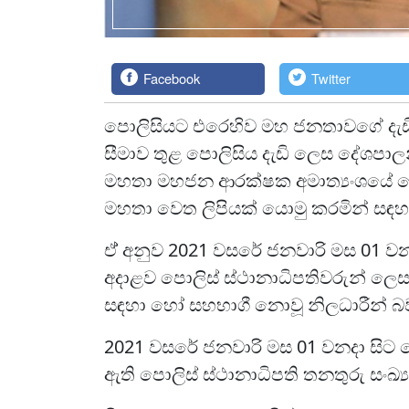
Facebook
Twitter
පොලිසියට එරෙහිව මහ ජනතාවගේ දැඩි
සීමාව තුළ පොලිසිය දැඩි ලෙස දේශපාලන
මහතා මහජන ආරක්ෂක අමාත්‍යංශයේ ලේකම
මහතා වෙත ලිපියක් යොමු කරමින් සඳහ
ඒ් අනුව 2021 වසරේ ජනවාරි මස 01 වන
අදාළව පොලිස් ස්ථානාධිපතිවරුන් ලෙස
සඳහා හෝ සහභාගී නොවූ නිලධාරීන් බ
2021 වසරේ ජනවාරි මස 01 වනදා සිට න
ඇති පොලිස් ස්ථානාධිපති තනතුරු සංඛ්‍ය