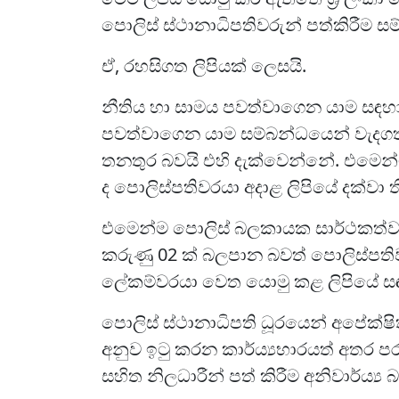
පොලිස් ස්ථානාධිපතිවරුන් පත්කිරීම සම
ඒ, රහසිගත ලිපියක් ලෙසයි.
නීතිය හා සාමය පවත්වාගෙන යාම සඳහා
පවත්වාගෙන යාම සම්බන්ධයෙන් වැදගත
තනතුර බවයි එහි දැක්වෙන්නේ. එමෙන්ම
ද පොලිස්පතිවරයා අදාළ ලිපියේ දක්වා
එමෙන්ම පොලිස් බලකායක සාර්ථකත්වය
කරුණු 02 ක් බලපාන බවත් පොලිස්පති
ලේකම්වරයා වෙත යොමු කළ ලිපියේ ස
පොලිස් ස්ථානාධිපති ධූරයෙන් අපේක්ෂි
අනුව ඉටු කරන කාර්ය්‍යභාරයත් අතර පර
සහිත නිලධාරීන් පත් කිරීම අනිවාර්ය්‍