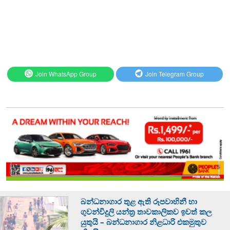
Join WhatsApp Group
Join Telegram Group
බන්ධනාගාර තුළ ඇති රූපවාහිනී හා
ගුවන්විදුලි යන්ත්‍ර තාවකාලිකව ඉවත් කල
යුතුයි – බන්ධනාගාර නිළධාරි එකමුතුව