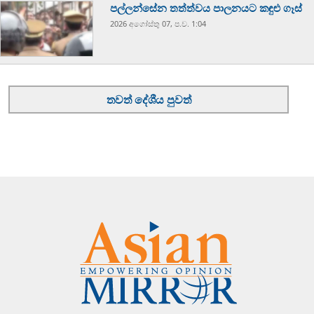
පල්ලන්සේන තත්ත්වය පාලනයට කඳුළු ගෑස්
2026 අගෝස්‍තු 07, ප.ව. 1:04
තවත් දේශීය පුවත්