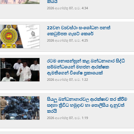
කියයි
2026 අගෝස්‍තු 07, ප.ව. 4:34
22වන ව්‍යවස්ථා සංශෝධන පනත්
කෙටුම්පත ගැසට් කෙරේ
2026 අගෝස්‍තු 07, ප.ව. 4:25
රටම නොසන්සුන් කළ බන්ධනාගාර සිද්ධි
සම්බන්ධයෙන් මහජන ආරක්ෂක
ඇමතිගෙන් විශේෂ ප්‍රකාශයක්
2026 අගෝස්‍තු 07, ප.ව. 1:22
සියලු බන්ධනාගාරවල ආරක්ෂාව තර කිරීම
සඳහා ත්‍රිවිධ හමුදාව හා පොලීසිය දැනුවත්
කරයි
2026 අගෝස්‍තු 07, ප.ව. 1:19