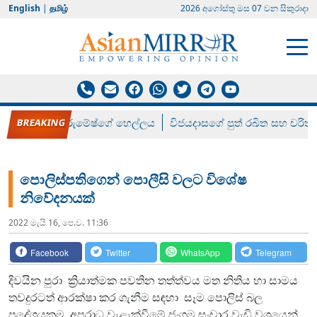
English
|
தமிழ்
2026 අගෝස්‍තු මස 07 වන සිකුරාදා
රන් ගෙනා රුමේෂ්ගේ හෙල්ලය
විජයදාසගේ පුත් රඛිත සහ චරිත්
පොලිස්පතිගෙන් පොලීසි වලට විශේෂ
නිවේදනයක්
2022 මැයි 16, පෙ.ව. 11:36
Facebook
Twitter
WhatsApp
Telegram
දිවයින පුරා ක්‍රියාත්මක පවතින තත්ත්වය මත නිතිය හා සාමය
තවදුරටත් ආරක්ෂා කර ගැනීම සඳහා සෑම පොලිස් බල
ප්‍රදේශයකම අපරාධ වැළැක්වීමේ ජංගම සංචාර වැඩි වශයෙන්