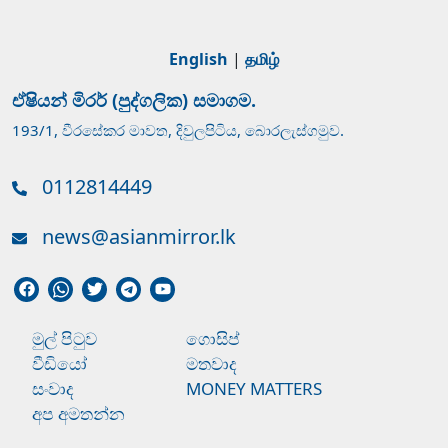
English
|
தமிழ்
ඒෂියන් මිරර් (පුද්ගලික) සමාගම.
193/1, වීරසේකර මාවත, දිවුලපිටිය, බොරලැස්ගමුව.
0112814449
news@asianmirror.lk
මුල් පිටුව
ගොසිප්
වීඩියෝ
මතවාද
සංවාද
MONEY MATTERS
අප අමතන්න