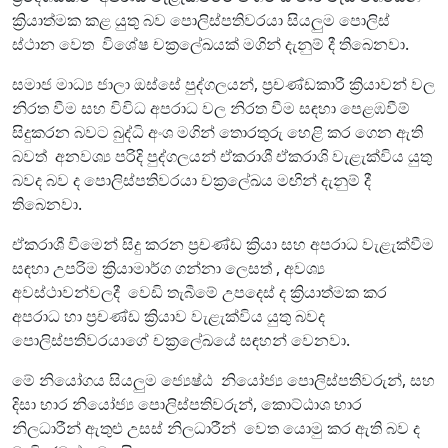
ක්‍රියාත්මක කළ යුතු බව පොලිස්පතිවරයා සියලුම පොලිස්
ස්ථාන වෙත විශේෂ චක්‍රලේඛයක් මගින් දැනුම් දී තිබෙනවා.
සමාජ මාධ්‍ය ජාලා ඔස්සේ පුද්ගලයන්, ප්‍රචණ්ඩකාරී ක්‍රියාවන් වල
නිරත වීම සහ විවිධ අපරාධ වල නිරත වීම සඳහා පෙළඹවීම්
සිදුකරන බවට බුද්ධි අංශ මගින් තොරතුරු හෙළි කර ගෙන ඇති
බවත් අනවශ්‍ය පරිදි පුද්ගලයන් ඒකරාශී ඒකරාශි වැළැක්විය යුතු
බවද බව ද පොලිස්පතිවරයා චක්‍රලේඛය මඟින් දැනුම් දී
තිබෙනවා.
ඒකරාශී වීමෙන් සිදු කරන ප්‍රචණ්ඩ ක්‍රියා සහ අපරාධ වැළැක්වීම
සඳහා උපරිම ක්‍රියාමාර්ග ගන්නා ලෙසත් , අවශ්‍ය
අවස්ථාවන්වලදී වෙඩි තැබීමේ උපදෙස් ද ක්‍රියාත්මක කර
අපරාධ හා ප්‍රචණ්ඩ ක්‍රියාව වැළැක්විය යුතු බවද
පොලිස්පතිවරයාගේ චක්‍රලේඛයේ සඳහන් වෙනවා.
මේ නියෝගය සියලුම ජ්‍යෙෂ්ඨ නියෝජ්‍ය පොලිස්පතිවරුන්, සහ
දිසා භාර නියෝජ්‍ය පොලිස්පතිවරුන්, කොට්ඨාශ භාර
නිලධාරීන් ඇතුළු උසස් නිලධාරීන් වෙත යොමු කර ඇති බව ද