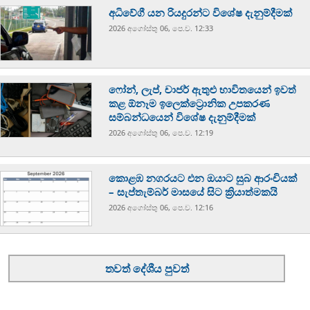
අධිවේගී යන රියදුරන්ට විශේෂ දැනුම්දීමක්
2026 අගෝස්‍තු 06, පෙ.ව. 12:33
ෆෝන්, ලැප්, චාජර් ඇතුළු භාවිතයෙන් ඉවත්
කළ ඕනෑම ඉලෙක්ට්‍රොනික උපකරණ
සම්බන්ධයෙන් විශේෂ දැනුම්දීමක්
2026 අගෝස්‍තු 06, පෙ.ව. 12:19
කොළඹ නගරයට එන ඔයාට සුබ ආරංචියක්
– සැප්තැම්බර් මාසයේ සිට ක්‍රියාත්මකයි
2026 අගෝස්‍තු 06, පෙ.ව. 12:16
තවත් දේශීය පුවත්