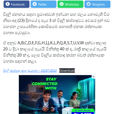
Facebook
Twitter
WhatsApp
Telegram
විදුලි ජනනය සඳහා ප්‍රමාණවත් ඉන්ධන සහ ජලය නොමැති වීම
නිසා අද (23) දිනයේ ද පැය 3 ක් විදුලි කප්පාදුවට අවසර දුන් බව
මහජන උපයෝගිතා කොමිසමේ සභාපති ජනක රත්නායක
මහතා පැවසුවා.
ඒ අනුව A,B,C,D,E,F,G,H,I,J,K,L,P,Q,R,S,T,U,V,W දක්වා කලාප
20 ට දිවා කාලයේ පැයයි මිනිත්තු 40 ක් ද, රාත්‍රී කාලයේ පැයයි
මිනිත්තු 20 ක් ද, ලෙස විදුලිය කප්පාදු කරන බවත් රත්නායක
මහතා සඳහන් කළා.
විදුලි කප්පාදු කාලසටහන – 23.07.2022
Download