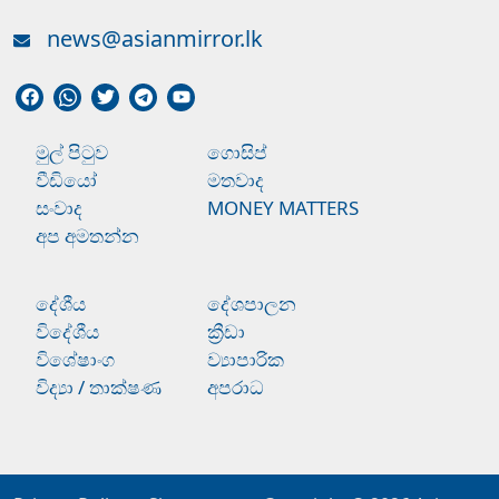
news@asianmirror.lk
මුල් පිටුව
ගොසිප්
වීඩියෝ
මතවාද
සංවාද
MONEY MATTERS
අප අමතන්න
දේශීය
දේශපාලන
විදේශීය
ක්‍රීඩා
විශේෂාංග
ව්‍යාපාරික
විද්‍යා / තාක්ෂණ
අපරාධ