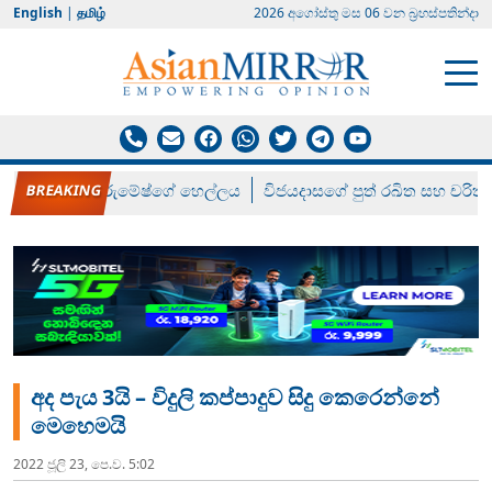
English
|
தமிழ்
2026 අගෝස්‍තු මස 06 වන බ්‍රහස්පතින්දා
රන් ගෙනා රුමේෂ්ගේ හෙල්ලය
විජයදාසගේ පුත් රඛිත සහ චරිත්
අද පැය 3යි – විදුලි කප්පාදුව සිදු කෙරෙන්නේ
මෙහෙමයි
2022 ජූලි 23, පෙ.ව. 5:02