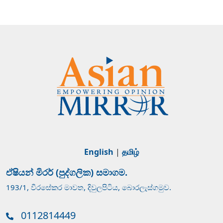
English
|
தமிழ்
ඒෂියන් මිරර් (පුද්ගලික) සමාගම.
193/1, වීරසේකර මාවත, දිවුලපිටිය, බොරලැස්ගමුව.
0112814449