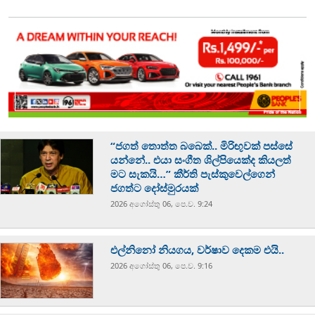
“ජගත් තොත්ත බබෙක්.. මිරිඟුවක් පස්සේ
යන්නේ.. එයා සංගීත ශිල්පියෙක්ද කියලත්
මට සැකයි…” කීර්ති පැස්කුවෙල්ගෙන්
ජගත්ට දෝස්මුරයක්
2026 අගෝස්‍තු 06, පෙ.ව. 9:24
එල්නිනෝ නියගය, වර්ෂාව දෙකම එයි..
2026 අගෝස්‍තු 06, පෙ.ව. 9:16