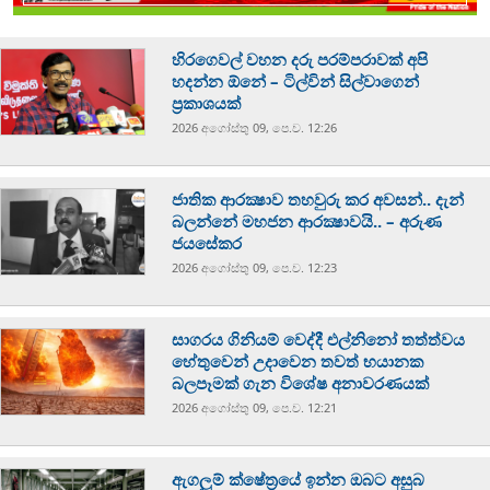
හිරගෙවල් වහන දරු පරම්පරාවක් අපි
හදන්න ඕනේ – ටිල්වින් සිල්වාගෙන්
ප්‍රකාශයක්
2026 අගෝස්‍තු 09, පෙ.ව. 12:26
ජාතික ආරක්‍ෂාව තහවුරු කර අවසන්.. දැන්
බලන්නේ මහජන ආරක්‍ෂාවයි.. – අරුණ
ජයසේකර
2026 අගෝස්‍තු 09, පෙ.ව. 12:23
සාගරය ගිනියම් වෙද්දී එල්නිනෝ තත්ත්වය
හේතුවෙන් උදාවෙන තවත් භයානක
බලපෑමක් ගැන විශේෂ අනාවරණයක්
2026 අගෝස්‍තු 09, පෙ.ව. 12:21
ඇගලුම් ක්ෂේත්‍රයේ ඉන්න ඔබට අසුබ