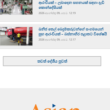
ආරංචියක් – ලබාදෙන සහනයක් සඳහා දැඩි
කොන්දේසියක්
2026 අගෝස්‍තු 09, පෙ.ව. 12:19
ඛනිජ තෙල් බෙදුම්කරුවන්ගේ සංගමයෙන්
සුභ ආරංචියක් – බස්නාහිර පළාතට විශේෂයි
2026 අගෝස්‍තු 09, පෙ.ව. 12:17
තවත් දේශීය පුවත්