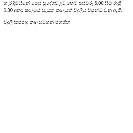
හැර දිවයිනේ සෙසු ප්‍රදේශවලට හෙට පස්වරු 6.00 සිට රාත්‍රී
9.30 අතර කාලයේ පැයක කාලයක් විදුලිය විසන්ධි වනු ඇති.
විදුලි කප්පාදු කාලසටහන පහතින්,