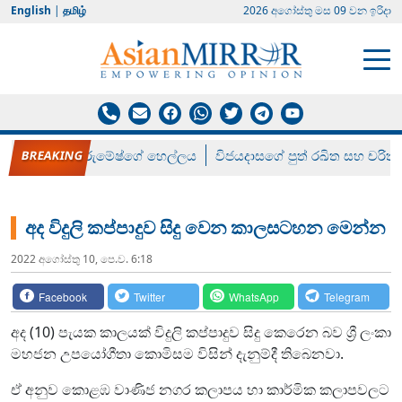
English
|
தமிழ்
2026 අගෝස්‍තු මස 09 වන ඉරිදා
රන් ගෙනා රුමේෂ්ගේ හෙල්ලය
විජයදාසගේ පුත් රඛිත සහ චරිත්
අද විදුලි කප්පාදුව සිදු වෙන කාලසටහන මෙන්න
2022 අගෝස්‍තු 10, පෙ.ව. 6:18
Facebook
Twitter
WhatsApp
Telegram
අද (10) පැයක කාලයක් විදුලි කප්පාදුව සිදු කෙරෙන බව ශ්‍රී ලංකා
මහජන උපයෝගීතා කොමිසම විසින් දැනුම්දී තිබෙනවා.
ඒ අනුව කොළඹ වාණිජ නගර කලාපය හා කාර්මික කලාපවලට