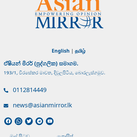
English
|
தமிழ்
ඒෂියන් මිරර් (පුද්ගලික) සමාගම.
193/1, වීරසේකර මාවත, දිවුලපිටිය, බොරලැස්ගමුව.
0112814449
news@asianmirror.lk
මුල් පිටුව
ගොසිප්