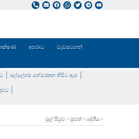
/ තාක්ෂණ
අපරාධ
වැඩසටහන්
වට
පල්ලේගම හේමරතන හිමිට ඇප
ගුවට
මුල් පිටුව
>
පුවත්
>
දේශීය
>