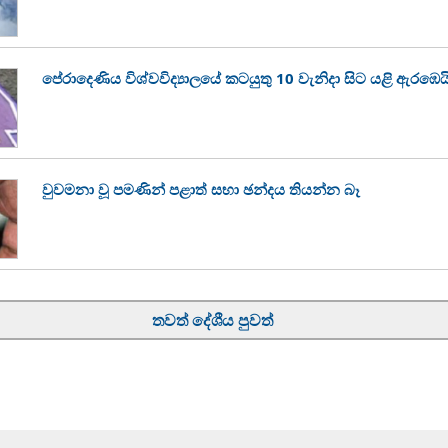
පේරාදෙණිය විශ්වවිද්‍යාලයේ කටයුතු 10 වැනිදා සිට යළි ඇරඹෙය
වුවමනා වූ පමණින් පළාත් සභා ඡන්දය තියන්න බෑ
තවත් දේශීය පුවත්