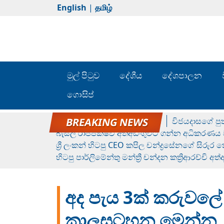
English
|
தமிழ்
මුල් පිටුව
දේශීය
දේශපාලන
ගොසිප්
රන් ගෙනා රුමේෂ්ගේ හෙල්ලය
විජයදාසගේ පුත
බැසිල් රාජපක්ෂව අත්අඩංගුවට ගන්න අධිකරණය ව
ශ්‍රී ලංකන් හිටපු CEO කපිල චන්ද්‍රසේනගේ සිරුර
හිටපු පාර්ලිමේන්තු මන්ත්‍රී චන්දන කත්‍රිආරච්චි අත
අද පැය 3ක් කරුවලේ – 
කාලසටහන මෙන්න