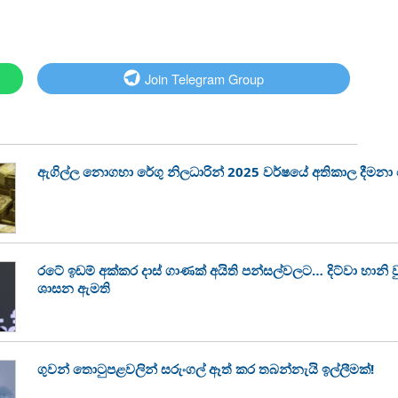
Join Telegram Group
ඇගිල්ල නොගහා රේගු නිලධාරින් 2025 වර්ෂයේ අතිකාල දීමන
රටේ ඉඩම් අක්කර දාස් ගාණක් අයිති පන්සල්වලට… දිට්වා හානි
ශාසන ඇමති
ගුවන් තොටුපළවලින් සරුංගල් ඈත් කර තබන්නැයි ඉල්ලීමක්!