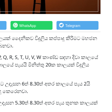
WhatsApp
Telegram
ාලයක් දෛනිකව විදුලිය කප්පාදු කිරීමට මහජන
ෙනවා.
L, P, Q, R, S, T, U, V, W කාණ්ඩ සඳහා දිවා කාලයේ
 කාලයේ පැයයි මිනිත්තු 20ක කාලයක් විදුලිය
ට උදෑසන 6ත් 8.30ත් අතර කාලයේ පැය 2යි
සිදු කෙරෙනවා.
 උදෑසන 5.30ත් 8.30ත් අතර පැය තුනක කාලයක්