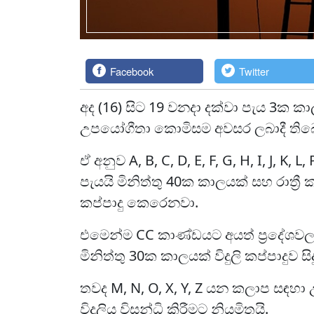
Facebook
Twitter
අද (16) සිට 19 වනදා දක්වා පැය 3ක ක
උපයෝගීතා කොමිසම අවසර ලබාදී තිබ
ඒ අනුව A, B, C, D, E, F, G, H, I, J, K, 
පැයයි මිනිත්තු 40ක කාලයක් සහ රාත්‍රී
කප්පාදු කෙරෙනවා.
එමෙන්ම CC කාණ්ඩයට අයත් ප්‍රදේශවල
මිනිත්තු 30ක කාලයක් විදුලි කප්පාදුව 
තවද M, N, O, X, Y, Z යන කලාප සඳහා
විදුලිය විසන්ධි කිරීමට නියමිතයි.