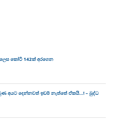
ා ලෙස කෝටි 142ක් අරගෙන
 වුණ අයට දෙන්නවත් ඉඩම් නැත්තේ ඒකයි…! – බුද්ධ