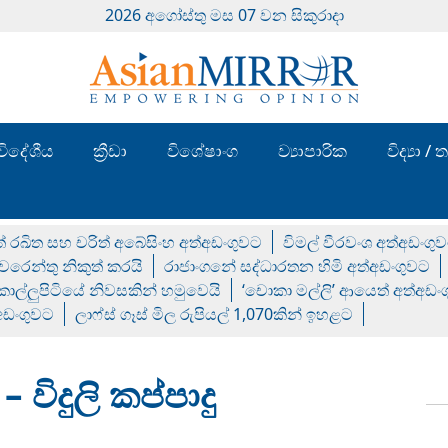
2026 අගෝස්‍තු මස 07 වන සිකුරාදා
විදේශීය
ක්‍රීඩා
විශේෂාංග
ව්‍යාපාරික
විද්‍යා 
් රඛිත සහ චරිත් අබේසිංහ අත්අඩංගුවට
විමල් වීරවංශ අත්අඩංගු
රෙන්තු නිකුත් කරයි
රාජාංගනේ සද්ධාරතන හිමි අත්අඩංගුවට
 කොල්ලුපිටියේ නිවසකින් හමුවෙයි
‘චොකා මල්ලි’ ආයෙත් අත්අඩං
්අඩංගුවට
ලාෆ්ස් ගෑස් මිල රුපියල් 1,070කින් ඉහළට
විදුලි කප්පාදු