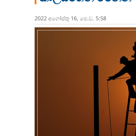
2022 අගෝස්‍තු 16, පෙ.ව. 5:58