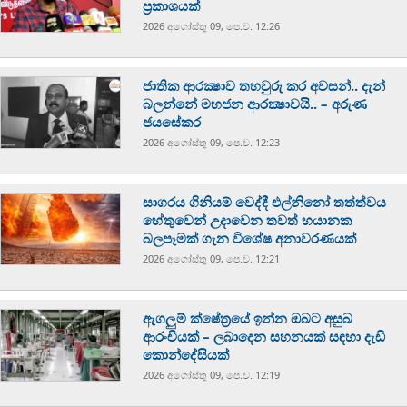
ප්‍රකාශයක්
2026 අගෝස්‍තු 09, පෙ.ව. 12:26
ජාතික ආරක්‍ෂාව තහවුරු කර අවසන්.. දැන්
බලන්නේ මහජන ආරක්‍ෂාවයි.. – අරුණ
ජයසේකර
2026 අගෝස්‍තු 09, පෙ.ව. 12:23
සාගරය ගිනියම් වෙද්දී එල්නිනෝ තත්ත්වය
හේතුවෙන් උදාවෙන තවත් භයානක
බලපෑමක් ගැන විශේෂ අනාවරණයක්
2026 අගෝස්‍තු 09, පෙ.ව. 12:21
ඇගලුම් ක්ෂේත්‍රයේ ඉන්න ඔබට අසුබ
ආරංචියක් – ලබාදෙන සහනයක් සඳහා දැඩි
කොන්දේසියක්
2026 අගෝස්‍තු 09, පෙ.ව. 12:19