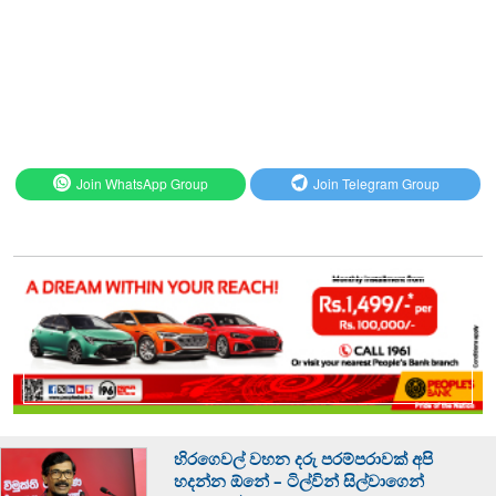
Join WhatsApp Group
Join Telegram Group
හිරගෙවල් වහන දරු පරම්පරාවක් අපි
හදන්න ඕනේ – ටිල්වින් සිල්වාගෙන්