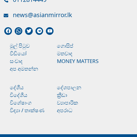
news@asianmirror.lk
මුල් පිටුව
ගොසිප්
වීඩියෝ
මතවාද
සංවාද
MONEY MATTERS
අප අමතන්න
දේශීය
දේශපාලන
විදේශීය
ක්‍රීඩා
විශේෂාංග
ව්‍යාපාරික
විද්‍යා / තාක්ෂණ
අපරාධ