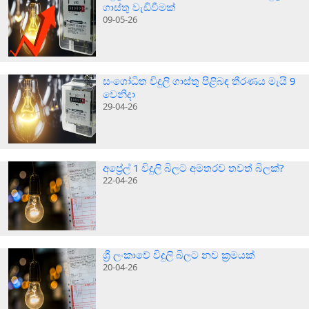
ගාස්තු වැඩිවීමක්
09-05-26
සංශෝධිත විදුලි ගාස්තු පිළිබඳ තීරණය මැයි 9
වෙනිදා
29-04-26
අප්‍රේල් 1 විදුලි බිලට අමතරව තවත් බිලක්?
22-04-26
ශ්‍රී ලංකාවේ විදුලි බිලට නව ක්‍රමයක්
20-04-26