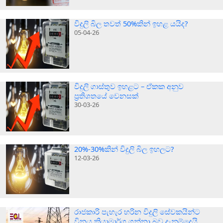
විදුලි බිල තවත් 50%කින් ඉහළ යයිද?
05-04-26
විදුලි ගාස්තුව ඉහළට – ඒකක අනුව
ප්‍රතිශතයේ වෙනසක්
30-03-26
20%-30%කින් විදුලි බිල ඉහලට?
12-03-26
රාජකාරි පැහැර හරින විදුලි සේවකයින්ට
විනය ක්‍රියාමාර්ග ගන්නා බව දැනුම්දෙයි