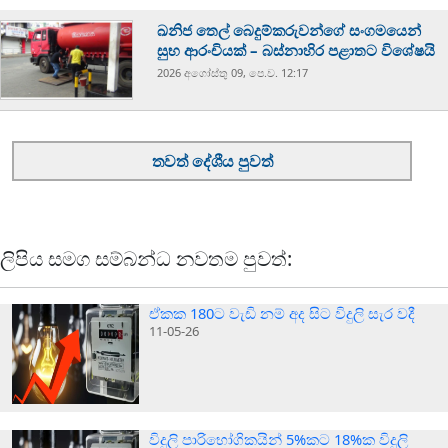
ඛනිජ තෙල් බෙදුම්කරුවන්ගේ සංගමයෙන්
සුභ ආරංචියක් – බස්නාහිර පළාතට විශේෂයි
2026 අගෝස්‍තු 09, පෙ.ව. 12:17
තවත් දේශීය පුවත්
ලිපිය සමග සම්බන්ධ නවතම පුවත්:
ඒකක 180ට වැඩි නම් අද සිට විදුලි සැර වදී
11-05-26
විදුලි පාරිභෝගිකයින් 5%කට 18%ක විදුලි