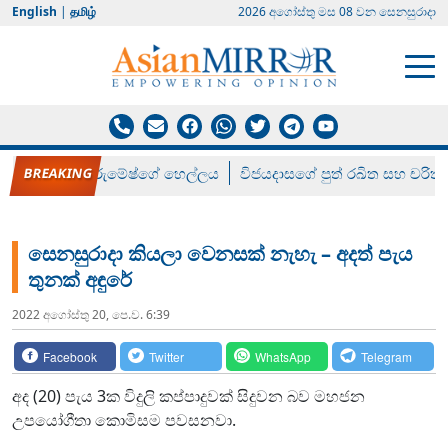
English
|
தமிழ்
2026 අගෝස්‍තු මස 08 වන සෙනසුරාදා
රන් ගෙනා රුමේෂ්ගේ හෙල්ලය
විජයදාසගේ පුත් රඛිත සහ චරිත්
සෙනසුරාදා කියලා වෙනසක් නැහැ – අදත් පැය
තුනක් අඳුරේ
2022 අගෝස්‍තු 20, පෙ.ව. 6:39
Facebook
Twitter
WhatsApp
Telegram
අද (20) පැය 3ක විදුලි කප්පාදුවක් සිදුවන බව මහජන
උපයෝගීතා කොමිසම පවසනවා.