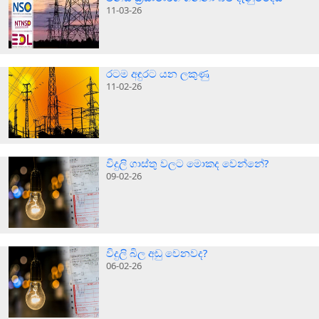
11-03-26
රටම අඳුරට යන ලකුණු
11-02-26
විදුලි ගාස්තු වලට මොකද වෙන්නේ?
09-02-26
විදුලි බිල අඩු වෙනවද?
06-02-26