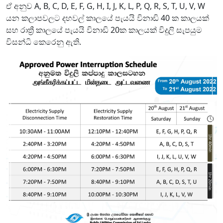
ඒ අනුව A, B, C, D, E, F, G, H, I, J, K, L, P, Q, R, S, T, U, V, W
යන කලාපවලට දහවල් කාලයේ පැයයි විනාඩි 40 ක කාලයක්
සහ රාත්‍රී කාලයේ පැයයි විනාඩි 20ක කාලයක් විදුලි සැපයුම
විසන්ධි කෙරෙනු ඇති.