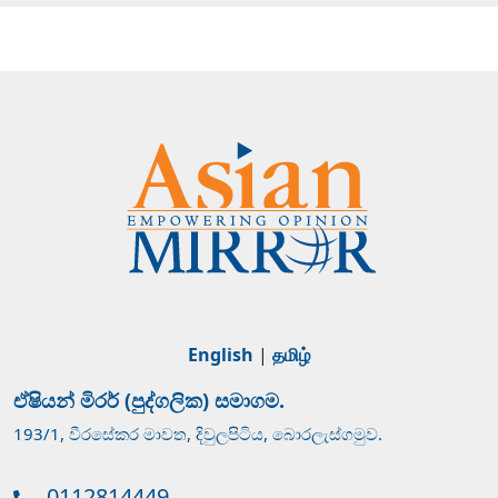
English
|
தமிழ்
ඒෂියන් මිරර් (පුද්ගලික) සමාගම.
193/1, වීරසේකර මාවත, දිවුලපිටිය, බොරලැස්ගමුව.
0112814449