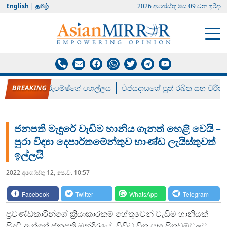
English
|
தமிழ்
2026 අගෝස්‍තු මස 09 වන ඉරිදා
රන් ගෙනා රුමේෂ්ගේ හෙල්ලය
විජයදාසගේ පුත් රඛිත සහ චරිත්
ජනපති මැඳුරේ වැඩිම හානිය ගැනත් හෙළි වෙයි –
පුරා විද්‍යා දෙපාර්තමේන්තුව භාණ්ඩ ලැයිස්තුවත්
ඉල්ලයි
2022 අගෝස්‍තු 12, පෙ.ව. 10:57
Facebook
Twitter
WhatsApp
Telegram
ප්‍රචණ්ඩකාරීන්ගේ ක්‍රියාකාරකම් හේතුවෙන් වැඩිම හානියක්
සිදුවී ඇත්තේ ජනපති මන්දිරයේ විවිධ චිත්‍ර සහ සිතුවම්වලට