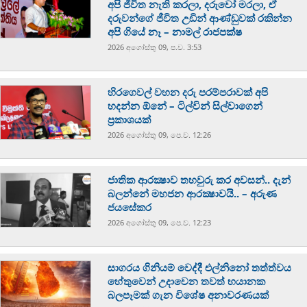
අපි ජීවිත නැති කරලා, දරුවෝ මරලා, ඒ
දරුවන්ගේ ජීවිත උඩින් ආණ්ඩුවක් රකින්න
අපි ගියේ නෑ – නාමල් රාජපක්ෂ
2026 අගෝස්‍තු 09, ප.ව. 3:53
හිරගෙවල් වහන දරු පරම්පරාවක් අපි
හදන්න ඕනේ – ටිල්වින් සිල්වාගෙන්
ප්‍රකාශයක්
2026 අගෝස්‍තු 09, පෙ.ව. 12:26
ජාතික ආරක්‍ෂාව තහවුරු කර අවසන්.. දැන්
බලන්නේ මහජන ආරක්‍ෂාවයි.. – අරුණ
ජයසේකර
2026 අගෝස්‍තු 09, පෙ.ව. 12:23
සාගරය ගිනියම් වෙද්දී එල්නිනෝ තත්ත්වය
හේතුවෙන් උදාවෙන තවත් භයානක
බලපෑමක් ගැන විශේෂ අනාවරණයක්