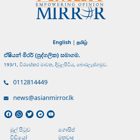
English
|
தமிழ்
ඒෂියන් මිරර් (පුද්ගලික) සමාගම.
193/1, වීරසේකර මාවත, දිවුලපිටිය, බොරලැස්ගමුව.
0112814449
news@asianmirror.lk
මුල් පිටුව
ගොසිප්
වීඩියෝ
මතවාද