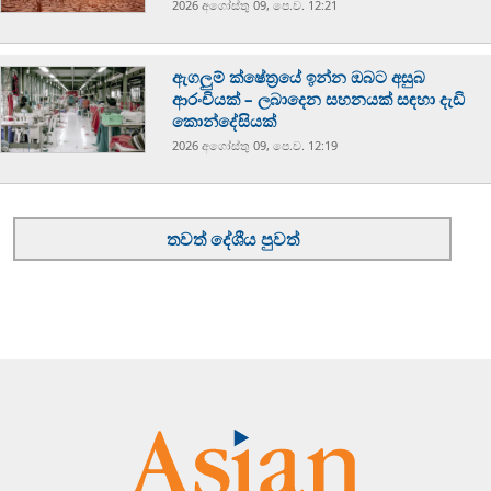
2026 අගෝස්‍තු 09, පෙ.ව. 12:21
ඇගලුම් ක්ෂේත්‍රයේ ඉන්න ඔබට අසුබ
ආරංචියක් – ලබාදෙන සහනයක් සඳහා දැඩි
කොන්දේසියක්
2026 අගෝස්‍තු 09, පෙ.ව. 12:19
තවත් දේශීය පුවත්