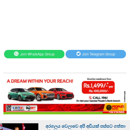
Join WhatsApp Group
Join Telegram Group
අරගලය වෙලාවෙ අපි අඩියක් පස්සට ගත්තා