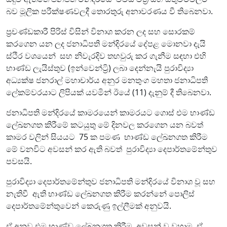
බව මූලික පරීක්ෂණවලදී තොරතුරු අනාවරණය වී තිබෙනවා.
ප්‍රචණ්ඩකාරී පිරිස් විසින් විනාශ කරන ලද සහ සොරකම්
කරගෙන යන ලද ජනාධිපති මන්දිරයේ දේපළ මොනවා දැයි
ස්ථිර වශයෙන් සහ නිවැරදිව තහවුරු කර ගැනීම සඳහා එහි
භාණ්ඩ ලැයිස්තුව (ඉන්වෙන්ට්‍රි) ලබා දෙන්නැයි පුරාවිද්‍යා
අධ්‍යක්ෂ ජනරාල් මහාචාර්ය අනුර මනතුංග මහතා ජනාධිපති
ලේකම්වරයාට ලිපියක් යවමින් ඊයේ (11) දැනුම් දී තිබෙනවා.
ජනාධිපති මන්දිරයේ කාමරයෙන් කාමරයට ගොස් එම භාණ්ඩ
ලේඛනගත කිරීමේ කටයුතු මේ දිනවල කරගෙන යන බවත්
කාමර වලින් සියයට 75 ක පමණ භාණ්ඩ ලේඛනගත කිරීම
මේ වනවිට අවසන් කර ඇති බවත් පුරාවිද්‍යා දෙපාර්තමේන්තුව
පවසයි.
පුරාවිද්‍යා දෙපාර්තමේන්තුව ජනාධිපති මන්දිරයේ විනාශ වූ සහ
නැතිවී ඇති භාණ්ඩ ලේඛනගත කිරීම කරන්නේ පොලිස්
දෙපාර්තමේන්තුවෙන් කෙරුණු ඉල්ලීමක් අනුවයි.
ඒ අනුව එම භාණ්ඩ ලේඛනගත කිරීම අවසන් වූ වහාම ඒ