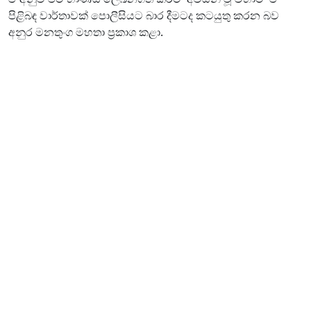
පිළිබඳ වාර්තාවක් පොලීසියට බාර දීමටද කටයුතු කරන බව
අනුර මනතුංග මහතා ප්‍රකාශ කළා.