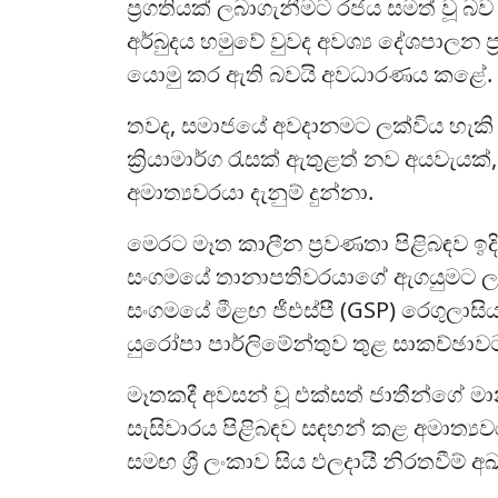
ප්‍රගතියක් ලබාගැනීමට රජය සමත් වූ බ
අර්බුදය හමුවේ වුවද අවශ්‍ය දේශපාලන ප
යොමු කර ඇති බවයි අවධාරණය කළේ.
තවද, සමාජයේ අවදානමට ලක්විය හැ
ක්‍රියාමාර්ග රැසක් ඇතුළත් නව අයවැයක්
අමාත්‍යවරයා දැනුම් දුන්නා.
මෙරට මෑත කාලීන ප්‍රවණතා පිළිබඳව ඉ
සංගමයේ තානාපතිවරයාගේ ඇගයුමට ලක
සංගමයේ මීළඟ ජීඑස්පී (GSP) රෙගුලාස
යුරෝපා පාර්ලිමේන්තුව තුළ සාකච්ඡාවට 
මෑතකදී අවසන් වූ එක්සත් ජාතීන්ගේ මා
සැසිවාරය පිළිබඳව සඳහන් කළ අමාත්‍ය
සමඟ ශ්‍රී ලංකාව සිය ඵලදායී නිරතවීම්