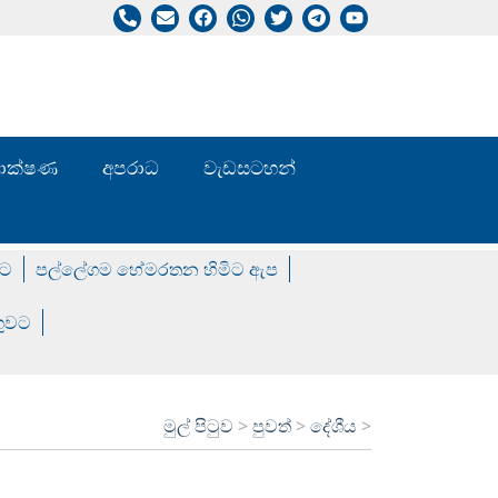
/ තාක්ෂණ
අපරාධ
වැඩසටහන්
වට
පල්ලේගම හේමරතන හිමිට ඇප
ගුවට
මුල් පිටුව
>
පුවත්
>
දේශීය
>