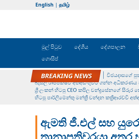
English
|
தமிழ்
මුල් පිටුව
දේශීය
දේශපාලන
ගොසිප්
රන් ගෙනා රුමේෂ්ගේ හෙල්ලය
විජයදාසගේ පුත
බැසිල් රාජපක්ෂව අත්අඩංගුවට ගන්න අධිකරණය ව
ශ්‍රී ලංකන් හිටපු CEO කපිල චන්ද්‍රසේනගේ සිරුර
හිටපු පාර්ලිමේන්තු මන්ත්‍රී චන්දන කත්‍රිආරච්චි අත
ඇමති ජී.එල් සහ ය
තානාපතිවරයා අතර 