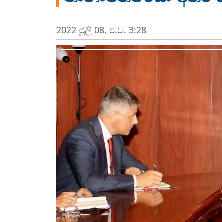
2022 ජූලි 08, ප.ව. 3:28