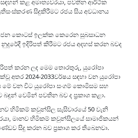
ව සඳහන් කළ අමාත්‍යවරයා, පවතින ආර්ථික
්‍රතිසංස්කරණ සිදුකිරීමට රජය සිය අවධානය
කි ජන කොටස් ඉලක්ක කෙරෙන සුබසාධන
, නුදුරේදී ඉදිරිපත් කිරීමට රජය අදහස් කරන බවද
දිරිපත් කරන ලද මෙම තොරතුරු, යුරෝපා
්වූ අතර 2024-2033වර්ෂය සඳහා වන යුරෝපා
ිය මේ වන විට යුරෝපා සංගම් කොමිසම සහ
බඳුන් වෙමින් පවතින බව ද ප්‍රකාශ කළා.
නව හිමිකම් කවුන්සිල සැසිවාරයේ 50 වැනි
වරයා, මානව හිමිකම් කවුන්සිලයේ සාමාජිකයන්
 අඛණ්ඩව සිදු කරන බව ප්‍රකාශ කර තිබෙනවා.