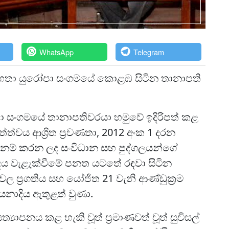
WhatsApp
Telegram
ිස් මහතා යුරෝපා සංගමයේ කොළඹ සිටින තානාපති
පා සංගමයේ තානාපතිවරයා හමුවේ ඉදිරිපත් කළ
්වය ආශ්‍රිත ප්‍රවණතා, 2012 අංක 1 දරන
හනම් කරන ලද සංවිධාන සහ පුද්ගලයන්ගේ
වාදය වැළැක්වීමේ පනත යටතේ රඳවා සිටින
වල ප්‍රගතිය සහ යෝජිත 21 වැනි ආණ්ඩුක්‍රම
යනාදිය ඇතුළත් වුණා.
ත්‍යාපනය කළ හැකි වූත් ප්‍රමාණවත් වූත් සුවිසල්