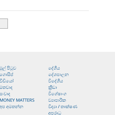
මුල් පිටුව
දේශීය
ගොසිප්
දේශපාලන
වීඩියෝ
විදේශීය
මතවාද
ක්‍රීඩා
සංවාද
විශේෂාංග
MONEY MATTERS
ව්‍යාපාරික
අප අමතන්න
විද්‍යා / තාක්ෂණ
අපරාධ