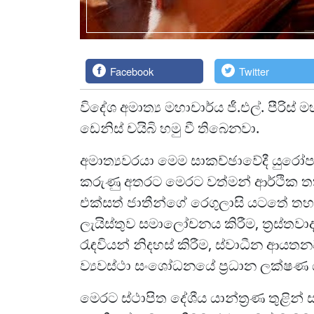
Facebook
Twitter
විදේශ අමාත්‍ය මහාචාර්ය ජී.එල්. පීර
ඩෙනිස් චයිබි හමු වී තිබෙනවා.
අමාත්‍යවරයා මෙම සාකච්ඡාවේදී යුරෝ
කරුණු අතරට මෙරට වත්මන් ආර්ථික තත්ත
එක්සත් ජාතීන්ගේ රෙගුලාසි යටතේ ත
ලැයිස්තුව සමාලෝචනය කිරීම, ත්‍රස්ත
රැඳවියන් නිදහස් කිරීම, ස්වාධීන ආයතන
ව්‍යවස්ථා සංශෝධනයේ ප්‍රධාන ලක්ෂණ 
මෙරට ස්ථාපිත දේශීය යාන්ත්‍රණ තුළින් ස