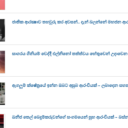
ජාතික ආරක්‍ෂාව තහවුරු කර අවසන්.. දැන් බලන්නේ මහජන ආර
සාගරය ගිනියම් වෙද්දී එල්නිනෝ තත්ත්වය හේතුවෙන් උදා
ඇගලුම් ක්ෂේත්‍රයේ ඉන්න ඔබට අසුබ ආරංචියක් – ලබාදෙන සහ
ඛනිජ තෙල් බෙදුම්කරුවන්ගේ සංගමයෙන් සුභ ආරංචියක් – බස්