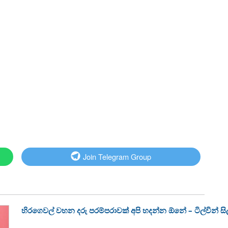
Join Telegram Group
හිරගෙවල් වහන දරු පරම්පරාවක් අපි හදන්න ඕනේ – ටිල්වින් සිල