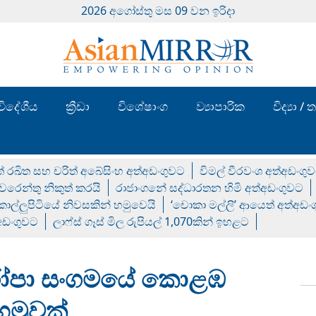
2026 අගෝස්‍තු මස 09 වන ඉරිදා
විදේශීය
ක්‍රීඩා
විශේෂාංග
ව්‍යාපාරික
විද්‍යා 
් රඛිත සහ චරිත් අබේසිංහ අත්අඩංගුවට
විමල් වීරවංශ අත්අඩංගු
රෙන්තු නිකුත් කරයි
රාජාංගනේ සද්ධාරතන හිමි අත්අඩංගුවට
 කොල්ලුපිටියේ නිවසකින් හමුවෙයි
‘චොකා මල්ලි’ ආයෙත් අත්අඩං
්අඩංගුවට
ලාෆ්ස් ගෑස් මිල රුපියල් 1,070කින් ඉහළට
ුරෝපා සංගමයේ කොළඹ
හමුවක්