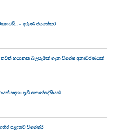
ක්‍ෂාවයි.. – අරුණ ජයසේකර
වෙන තවත් භයානක බලපෑමක් ගැන විශේෂ අනාවරණයක්
නයක් සඳහා දැඩි කොන්දේසියක්
නාහිර පළාතට විශේෂයි