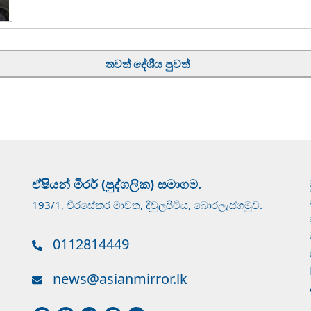
තවත් දේශීය පුවත්
ඒෂියන් මිරර් (පුද්ගලික) සමාගම.
193/1, වීරසේකර මාවත, දිවුලපිටිය, බොරලැස්ගමුව.
0112814449
news@asianmirror.lk