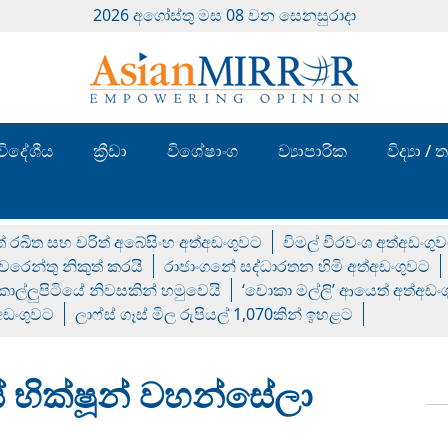
2026 අගෝස්‍තු මස 08 වන සෙනසුරාදා
විදේශීය
ක්‍රීඩා
විශේෂාංග
ව්‍යාපාරික
විද්‍යා 
් රඛිත සහ චරිත් අබේසිංහ අත්අඩංගුවට
විමල් වීරවංශ අත්අඩංගු
රෙන්තු නිකුත් කරයි
රාජාංගනේ සද්ධාරතන හිමි අත්අඩංගුවට
 කොල්ලුපිටියේ නිවසකින් හමුවෙයි
‘චොකා මල්ලි’ ආයෙත් අත්අඩං
්අඩංගුවට
ලාෆ්ස් ගෑස් මිල රුපියල් 1,070කින් ඉහළට
ේ භික්ෂූන් වහන්සේලා