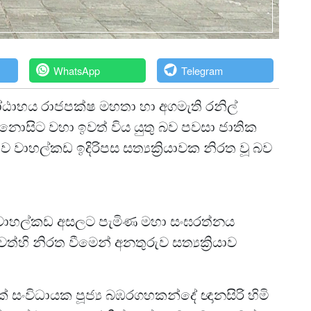
WhatsApp
Telegram
ාභය රාජපක්ෂ මහතා හා අගමැති රනිල්
් නොසිට වහා ඉවත් විය යුතු බව පවසා ජාතික
ාව වාහල්කඩ ඉදිරිපස සත්‍යක්‍රියාවක නිරත වූ බව
ා.
 වාහල්කඩ අසලට පැමිණ මහා සංඝරත්නය
්හි නිරත වීමෙන් අනතුරුව සත්‍යක්‍රියාව
ා.
ික් සංවිධායක පූජ්‍ය බඹරගහකන්දේ ඥානසිරි හිමි