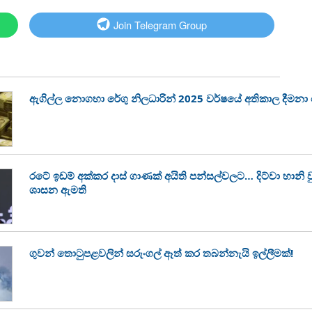
Join Telegram Group
ඇගිල්ල නොගහා රේගු නිලධාරින් 2025 වර්ෂයේ අතිකාල දීමන
රටේ ඉඩම් අක්කර දාස් ගාණක් අයිති පන්සල්වලට… දිට්වා හානි
ශාසන ඇමති
ගුවන් තොටුපළවලින් සරුංගල් ඈත් කර තබන්නැයි ඉල්ලීමක්!