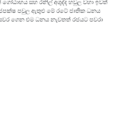
ගෝඨාභය සහ රනිල් අශුද්ද හවුල වහා ඉවත්
ය රාජපක්ෂ පවුල ඇතුළු මේ රටේ ජාතික ධනය
 පියවර ගෙන එම ධනය නැවතත් රජයට පවරා