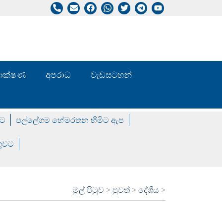
/ තාක්ෂණ
අපරාධ
වැඩසටහන්
වට
පල්ලේගම හේමරතන හිමිට ඇප
ගුවට
මුල් පිටුව
>
පුවත්
>
දේශීය
>