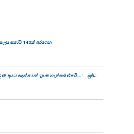
ා ලෙස කෝටි 142ක් අරගෙන
 වුණ අයට දෙන්නවත් ඉඩම් නැත්තේ ඒකයි…! – බුද්ධ