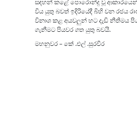
සඳහන් කළේ පොරොන්දු වූ ආකාරයෙන් 
විය යුතු බවත් ඉදිරියේදී බිහි වන රජ
විනාශ කළ අයවලුන් හට දැඩි නීතිමය
ගැනීමට පියවර ගත යුතු බවයි.
මහනුවර – කේ .එල් .සුරවීර