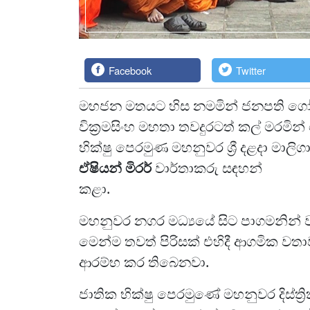
Facebook
Twitter
මහජන මතයට හිස නමමින් ජනපති ගෝඨ
වික්‍රමසිංහ මහතා තවදුරටත් කල් මරමින
භික්ෂු පෙරමුණ මහනුවර ශ්‍රී දළදා මාලිග
ඒෂියන් මිරර්
වාර්තාකරු සඳහන්
කළ
මහනුවර නගර මධ්‍යයේ සිට පාගමනින්
මෙන්ම තවත් පිරිසක් එහිදී ආගමික වතාවත
ආරම්භ කර තිබෙනව
ජාතික භික්ෂු පෙරමුණේ මහනුවර දිස්ත්‍ර