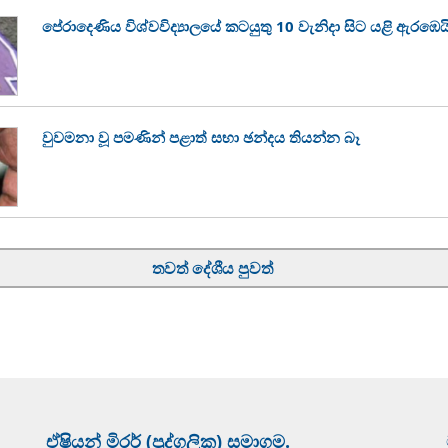
පේරාදෙණිය විශ්වවිද්‍යාලයේ කටයුතු 10 වැනිදා සිට යළි ඇරඹෙය
වුවමනා වූ පමණින් පළාත් සභා ඡන්දය තියන්න බෑ
තවත් දේශීය පුවත්
ඒෂියන් මිරර් (පුද්ගලික) සමාගම.