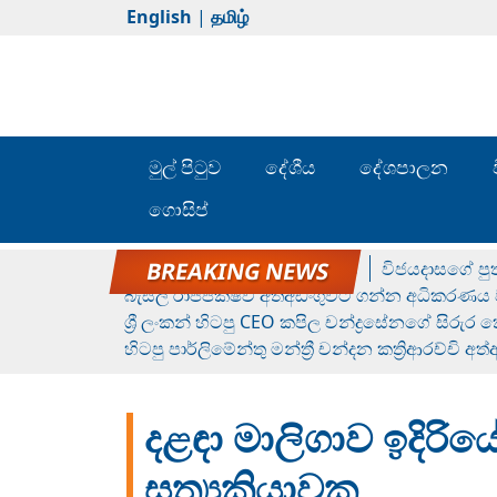
English
|
தமிழ்
මුල් පිටුව
දේශීය
දේශපාලන
ගොසිප්
රන් ගෙනා රුමේෂ්ගේ හෙල්ලය
විජයදාසගේ පුත
බැසිල් රාජපක්ෂව අත්අඩංගුවට ගන්න අධිකරණය ව
ශ්‍රී ලංකන් හිටපු CEO කපිල චන්ද්‍රසේනගේ සිරුර
හිටපු පාර්ලිමේන්තු මන්ත්‍රී චන්දන කත්‍රිආරච්චි අත
දළඳා මාලිගාව ඉදිරිය
සත්‍යක්‍රියාවක