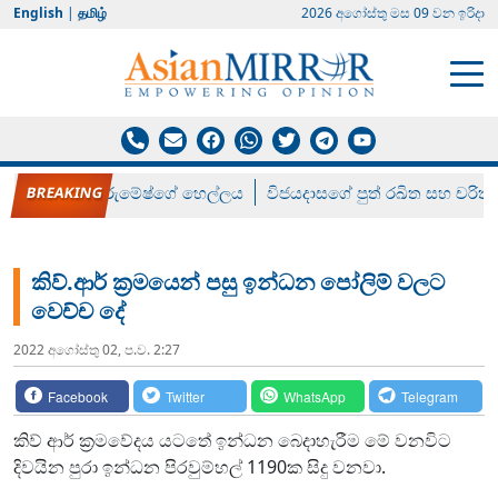
English
|
தமிழ்
2026 අගෝස්‍තු මස 09 වන ඉරිදා
රන් ගෙනා රුමේෂ්ගේ හෙල්ලය
විජයදාසගේ පුත් රඛිත සහ චරිත්
කිව්.ආර් ක්‍රමයෙන් පසු ඉන්ධන පෝලිම් වලට
වෙච්ච දේ
2022 අගෝස්‍තු 02, ප.ව. 2:27
Facebook
Twitter
WhatsApp
Telegram
කිව් ආර් ක්‍රමවේදය යටතේ ඉන්ධන බෙදාහැරීම මේ වනවිට
දිවයින පුරා ඉන්ධන පිරවුම්හල් 1190ක සිදු වනවා.