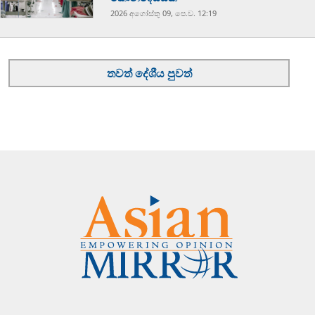
2026 අගෝස්‍තු 09, පෙ.ව. 12:19
තවත් දේශීය පුවත්