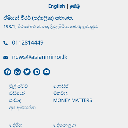
English
|
தமிழ்
ඒෂියන් මිරර් (පුද්ගලික) සමාගම.
193/1, වීරසේකර මාවත, දිවුලපිටිය, බොරලැස්ගමුව.
0112814449
news@asianmirror.lk
මුල් පිටුව
ගොසිප්
වීඩියෝ
මතවාද
සංවාද
MONEY MATTERS
අප අමතන්න
දේශීය
දේශපාලන