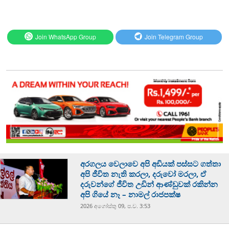
Join WhatsApp Group
Join Telegram Group
අරගලය වෙලාවෙ අපි අඩියක් පස්සට ගත්තා
අපි ජීවිත නැති කරලා, දරුවෝ මරලා, ඒ
දරුවන්ගේ ජීවිත උඩින් ආණ්ඩුවක් රකින්න
අපි ගියේ නෑ – නාමල් රාජපක්ෂ
2026 අගෝස්‍තු 09, ප.ව. 3:53