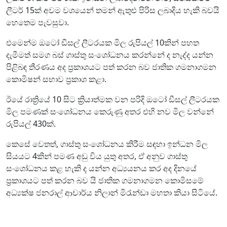
ලීටර් 15ක් අවම වශයෙන් තමන් ඇතුළු පිරිස ලබාදිය හැකි බවයි
හෙතෙම පැවසුවා.
එමෙන්ම ඔටෝ ඩීසල් ලීටරයක මිල රුපියල් 10කින් පහත
දැමීමත් සමග බස් ගාස්තු සංශෝධනය කරන්නේ ද නැද්ද යන්න
පිළිබඳ තීරණය අද ප්‍රකාශයට පත් කරන බව ජාතික ගමනාගමන
කොමිෂන් සභාව ප්‍රකාශ කළා.
ඊයේ රාත්‍රියේ 10 සිට ක්‍රියාත්මක වන පරිදි ඔටෝ ඩීසල් ලීටරයක
මිල පමණක් සංශෝධනය කෙරුණු අතර එහි නව මිල වන්නේ
රුපියල් 430ක්.
කෙසේ වෙතත්, ගාස්තු සංශෝධනය කිරීම සඳහා ඉන්ධන මිල
සියයට 4කින් පමණ අඩු විය යුතු අතර, ඒ අනුව ගාස්තු
සංශෝධනය කළ හැකි ද යන්න අධ්‍යයනය කර අද දිනයේ
ප්‍රකාශයට පත් කරන බව යි ජාතික ගමනාගමන කොමිසමේ
අධ්‍යක්ෂ ජනරාල් ආචාර්ය නිලාන් මිරැන්ඩා මහතා කියා සිටියේ.