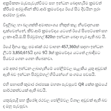
අක්‍රමිකතා මැඩපැවැත්වීමට සහ ඉන්ධන බෙදාහැරීම ක්‍රමවත්
කිරීමේ අරමුණින් කිව්.ආර් ක්‍රමවේදය ඊයේ සිට දිවයින පුරා
ආරම්භ වුණා.
විදුලිබල හා බලශක්ති අමාත්‍යාංශය නිකුත් කළ නිවේදනයක
දැක්වෙන්නේ, කිව්.ආර් ක්‍රමවේදය යටතේ ඊයේ සිපෙට්කෝ සහ
ලංකා අයි.ඕ.සී පිරවුම්හල් 820ක ඉන්ධන බෙදා හැර ඇති බව යි.
ඊයේ දිනය තුළ පමණක් රථ වාහන 457,360ක් සඳහා ඉන්ධන
ලීටර් 3,850,615යි දශම 9යි 3ක් ක්‍රමවේදය යටතේ ලබාදීමට
පියවර ගෙන ගෙන තිබෙනවා.
මේ අතර ඉන්ධන ලබාගැනීමේ පෝලිම්වල සැළකිය යුතු අඩුවක්
ඇති බව ඉන්ධන පිරවුම්හල් හිමියන්ගේ සංගමය පවසයි.
එහි සභාපති කුමාර රාජපක්‍ෂ මහතා පැවසුවේ QR කේත ක්‍රමයේ
සාර්ථකත්වයක් ඇති බවයි.
යතුරුපැදි සහ ත්‍රීරෝද රථවල පෝලිම්වල විශාල අඩුවක් ඇති බව
ද ඔහු පැවසුවා.