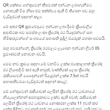
QR කේතය හේතුවෙන් කීපවරක් ඉන්ධන ලබාගැනීමට
නොහැකි වීම නිසා එම තත්ත්වය ඇති වී තිබෙන බව ඔහු
වැඩිදුරටත් සඳහන් කළා.
මේ අතර QR ක්‍රමවේදයට ඉන්ධන ලබා දීමේ ක්‍රියාවලිය
අසාර්ථක බව සමස්ත ලංකා ත්‍රිරෝද රථ රියදුරන්ගේ සහ
හිමිකරුවන්ගේ සංගමයේ සභාපති සුදිල් ජයරුක් මහතා පවසයි.
ඔහු පවසන්නේ, ත්‍රීරෝද රථවලට ලැබෙන ඉන්ධන ලීටර් 05
ප්‍රමාණවත් නොවන බවයි.
මෙම නව ක්‍රමය සඳහා මේ වනවිට ලක්ෂ එකොලහක් ත්‍රීරෝද
රථ ලියාපදිංචි කර ඇති නමුත්, වෘත්තියක් ලෙස ත්‍රීරෝද
රැකියාවෙහි යෙදෙන්නේ රියැදුරන් ලක්ෂ 7.5ක් බවයි
සභාපතිවරයා වැඩිදුරටත් සඳහන් කළේ.
මේ හේතුවෙන් රැකියාවක් ලෙසින් ත්‍රීරෝද රථ ධාවනයේ
නියැලෙන්නන් අපහසුතාවට ලක්ව ඇති බවත්, රැකියාවක්
ලෙසින් ත්‍රීරෝද රථ ධාවනය නොකරන ලක්ෂ 11 ඉවත් කර
ලක්ෂ 07කට පමණක් ඉන්ධන ලබාදෙන්නේ නම්, සතියකටම