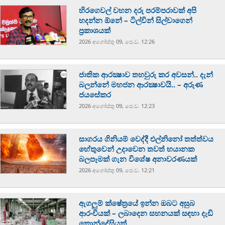
හිරගෙවල් වහන දරු පරම්පරාවක් අපි
හදන්න ඕනේ – ටිල්වින් සිල්වාගෙන්
ප්‍රකාශයක්
2026 අගෝස්‍තු 09, පෙ.ව. 12:26
ජාතික ආරක්‍ෂාව තහවුරු කර අවසන්.. දැන්
බලන්නේ මහජන ආරක්‍ෂාවයි.. – අරුණ
ජයසේකර
2026 අගෝස්‍තු 09, පෙ.ව. 12:23
සාගරය ගිනියම් වෙද්දී එල්නිනෝ තත්ත්වය
හේතුවෙන් උදාවෙන තවත් භයානක
බලපෑමක් ගැන විශේෂ අනාවරණයක්
2026 අගෝස්‍තු 09, පෙ.ව. 12:21
ඇගලුම් ක්ෂේත්‍රයේ ඉන්න ඔබට අසුබ
ආරංචියක් – ලබාදෙන සහනයක් සඳහා දැඩි
කොන්දේසියක්