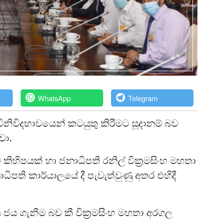
WhatsApp
Telegram
ිවිදභාවයෙන් කටයුතු කිරීමට සූදානම් බව
වා.
ිහිපයක් හා ජනාධිපති රනිල් වික්‍රමසිංහ මහතා
ිපති කාර්යාලයේ දී පැවැත්වුණු අතර එහිදී
ය ගැනීම බව කී වික්‍රමසිංහ මහතා අරගල