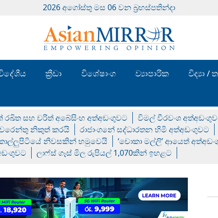
2026 අගෝස්‍තු මස 06 වන බ්‍රහස්පතින්දා
විදේශීය
ක්‍රීඩා
විශේෂාංග
ව්‍යාපාරික
විද්‍යා 
් රඛිත සහ චරිත් අබේසිංහ අත්අඩංගුවට
විමල් වීරවංශ අත්අඩංගු
රෙන්තු නිකුත් කරයි
රාජාංගනේ සද්ධාරතන හිමි අත්අඩංගුවට
 කොල්ලුපිටියේ නිවසකින් හමුවෙයි
‘චොකා මල්ලි’ ආයෙත් අත්අඩං
්අඩංගුවට
ලාෆ්ස් ගෑස් මිල රුපියල් 1,070කින් ඉහළට