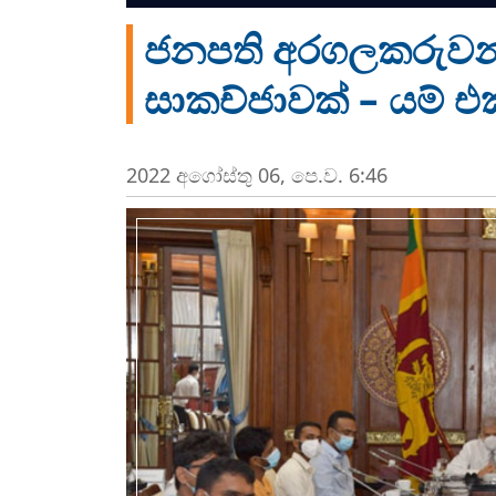
ජනපති අරගලකරුවන්
සාකච්ජාවක් – යම් 
2022 අගෝස්‍තු 06, පෙ.ව. 6:46