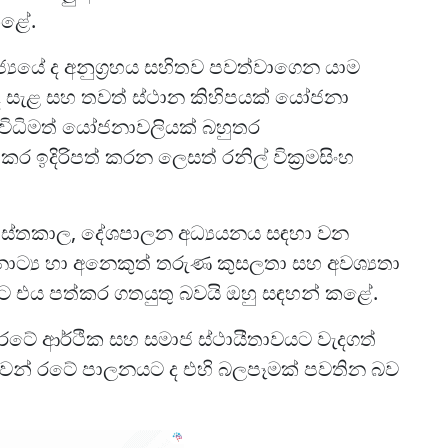
කළේ.
ජ්‍යයේ ද අනුග්‍රහය සහිතව පවත්වාගෙන යාම
ැළ සහ තවත් ස්ථාන කිහිපයක් යෝජනා
 විධිමත් යෝජනාවලියක් බහුතර
 ඉදිරිපත් කරන ලෙසත් රනිල් වික්‍රමසිංහ
වූ පුස්තකාල, දේශපාලන අධ්‍යයනය සඳහා වන
ා නාට්‍ය හා අනෙකුත් තරුණ කුසලතා සහ අවශ්‍යතා
වට එය පත්කර ගතයුතු බවයි ඔහු සඳහන් කළේ.
ීම රටේ ආර්ථික සහ සමාජ ස්ථායීතාවයට වැදගත්
ෙන් රටේ පාලනයට ද එහි බලපෑමක් පවතින බව