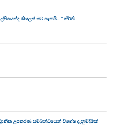
ල්පියෙක්ද කියලත් මට සැකයි…” කීර්ති
්‍රොනික උපකරණ සම්බන්ධයෙන් විශේෂ දැනුම්දීමක්