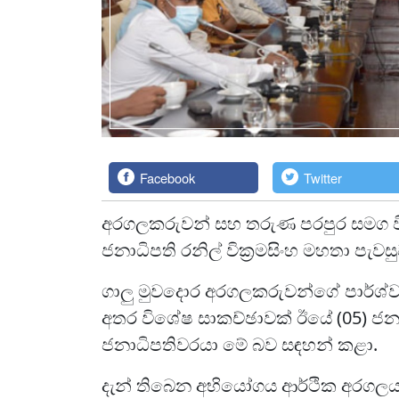
Facebook
Twitter
අරගලකරුවන් සහ තරුණ පරපුර සමග වින
ජනාධිපති රනිල් වික්‍රමසිංහ මහතා පැවසු
ගාලු මුවදොර අරගලකරුවන්ගේ පාර්ශ්ව ක
අතර විශේෂ සාකච්ඡාවක් ඊයේ (05) ජනාධ
ජනාධිපතිවරයා මේ බව සඳහන් කළා.
දැන් තිබෙන අභියෝගය ආර්ථික අරගලය ජ