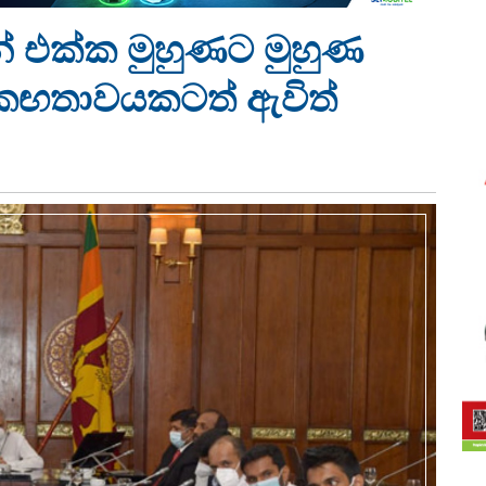
 එක්ක මුහුණට මුහුණ
එකඟතාවයකටත් ඇවිත්