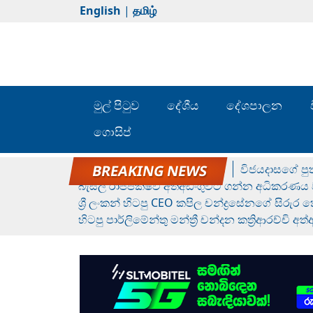
English
|
தமிழ்
මුල් පිටුව
දේශීය
දේශපාලන
ගොසිප්
රන් ගෙනා රුමේෂ්ගේ හෙල්ලය
විජයදාසගේ පුත
බැසිල් රාජපක්ෂව අත්අඩංගුවට ගන්න අධිකරණය ව
ශ්‍රී ලංකන් හිටපු CEO කපිල චන්ද්‍රසේනගේ සිරුර
හිටපු පාර්ලිමේන්තු මන්ත්‍රී චන්දන කත්‍රිආරච්චි අත