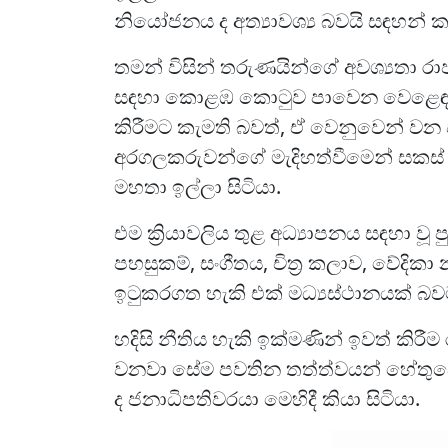
නියෝජනය ද අත්‍යාවශ්‍ය බවයි සඳහන් 
තමන් විසින් තරුණයින්ගේ අවශ්‍යතා රා
සඳහා කොළඹ කොටුව පාවෙන වෙළෙඳ ස
කිරීමට කැමති බවත්, ඒ වෙනුවෙන් වන
අරගලකරුවන්ගේ මැදිහත්වීමෙන් සකස් කර
මහතා ඉල්ලා සිටියා.
එම ක්‍රියාවලිය තුළ අධ්‍යාපනය සඳහා 
පහසුකම්, සංගීතය, චිත්‍ර කලාව, වේදික
ඉටුකරගත හැකි එක් මධ්‍යස්ථානයක් බ
හදිසි නීතිය හැකි ඉක්මණින් ඉවත් කිර
වනවා සේම පවතින තත්ත්වයන් හේතුව
ද ජනාධිපතිවරයා මෙහිදී කියා සිටියා.