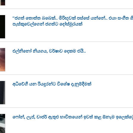
“ජගත් තොත්ත බබෙක්.. මිරිඟුවක් පස්සේ යන්නේ.. එයා සංගීත ශි
පැස්කුවෙල්ගෙන් ජගත්ට දෝස්මුරයක්
එල්නිනෝ නියගය, වර්ෂාව දෙකම එයි..
අධිවේගී යන රියදුරන්ට විශේෂ දැනුම්දීමක්
ෆෝන්, ලැප්, චාජර් ඇතුළු භාවිතයෙන් ඉවත් කළ ඕනෑම ඉලෙක්ට