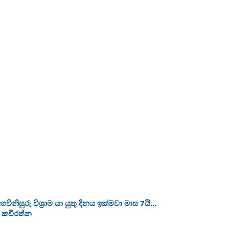
නිසුරු විශ්‍රාම යා යුතු දිනය ඉක්මවා මාස 7යි…
ණී කවිරත්න