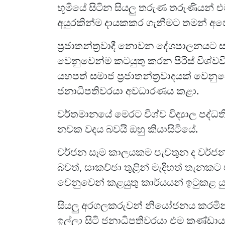
භූමියේ සිටින සියලු තරුණ තරුණියන් 
අයුරකින්ම දායකකර ගැනීමට තමන් අපේක
ප්‍රජාතන්ත්‍රවාදී නොවන දේශපාලනයට ස
වෙනුවෙන්ම කටයුතු කරන පිරිස් විශ්වවි
යහපත් සමාජ ප්‍රජාතන්ත්‍රවාදයක් වෙනුවෙ
ජනාධිපතිවරයා අවධාරණය කළා.
වර්තමානයේ මෙරට විශ්ව විද්‍යාල පද්ධ
නවක වදය බවයි ඔහු කියාසිටියේ.
වර්ජන සෑම කාලයකම පැවතුන ද වර්ජන
බවත්, සාකච්ඡා තුළින් මැදිහත් තැනකට
වෙනුවෙන් කළයුතු කාර්යයන් ඉටුකළ යුතු 
සියලු අරගලකරුවන් නියෝජනය කරමින්
ඉල්ලා සිටි ජනාධිපතිවරයා එම කණ්ඩ