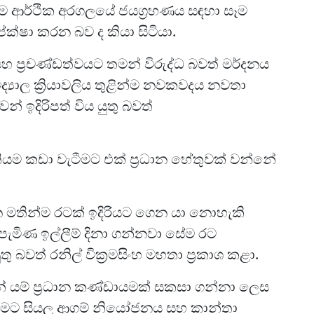
එම ආර්ථික අරගලයේ ජයග්‍රහණය සඳහා සෑම
්ෂා කරන බව ද කියා සිටියා.
හ ප්‍රචණ්ඩත්වයට තමන් විරුද්ධ බවත් මර්දනය
ද්‍යාල ක්‍රියාවලිය තුළින්ම නවකවදය නවතා
න් ඉදිරිපත් විය යුතු බවත්
තියම කඩා වැටීමට එක් ප්‍රධාන හේතුවක් වන්නේ
 මතින්ම රටක් ඉදිරියට ගෙන යා නොහැකි
 පැමිණ ඉල්ලීම් දිනා ගන්නවා සේම රට
බවත් රනිල් වික්‍රමසිංහ මහතා ප්‍රකාශ කළා.
 යම් ප්‍රධාන කණ්ඩායමක් සකසා ගන්නා ලෙස
ායමට සියලු ආගම් නියෝජනය සහ කාන්තා