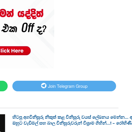
Join Telegram Group
හිටපු අගවිනිසුරු නිකුත් කළ විනිසුරු වයස් ලේඛනය මෙන්න… අගවි
ඔහුට වැඩිමල් සහ බාල විනිසුරුවරුන් විශ්‍රාම ගිහින්…! – රෝහි