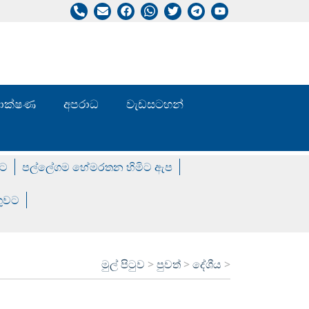
/ තාක්ෂණ
අපරාධ
වැඩසටහන්
වට
පල්ලේගම හේමරතන හිමිට ඇප
ගුවට
මුල් පිටුව
>
පුවත්
>
දේශීය
>