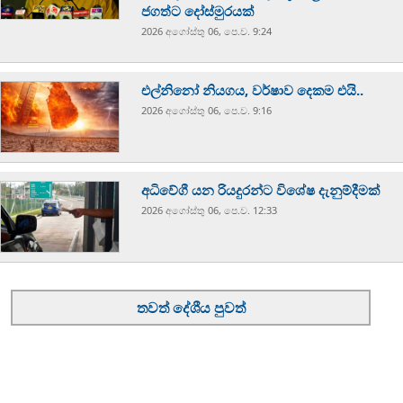
ජගත්ට දෝස්මුරයක්
2026 අගෝස්‍තු 06, පෙ.ව. 9:24
එල්නිනෝ නියගය, වර්ෂාව දෙකම එයි..
2026 අගෝස්‍තු 06, පෙ.ව. 9:16
අධිවේගී යන රියදුරන්ට විශේෂ දැනුම්දීමක්
2026 අගෝස්‍තු 06, පෙ.ව. 12:33
තවත් දේශීය පුවත්