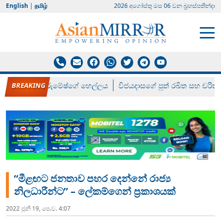
English
|
தமிழ்
2026 අගෝස්‍තු මස 06 වන බ්‍රහස්පතින්දා
රන් ගෙනා රුමේෂ්ගේ හෙල්ලය
විජයදාසගේ පුත් රඛිත සහ චරිත්
“මීළඟට ජනතාව පහර දෙන්නේ රාජ්‍ය
නිලධාරීන්ට” – ලේකම්ගෙන් ප්‍රකාශයක්
2022 ජූනි 19, පෙ.ව. 4:07