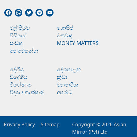
මුල් පිටුව
ගොසිප්
වීඩියෝ
මතවාද
සංවාද
MONEY MATTERS
අප අමතන්න
දේශීය
දේශපාලන
විදේශීය
ක්‍රීඩා
විශේෂාංග
ව්‍යාපාරික
විද්‍යා / තාක්ෂණ
අපරාධ
Privacy Policy
Sitemap
Copyright © 2026
Asian
Mirror (Pvt) Ltd