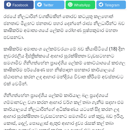
Facebook
Twitter
WhatsApp
Telegram
රජයේ නිලධාරින් වගකිමකින් තොරව කටයුතු කලහොත්
ජනතාව මීළඟට ජනතාව පහර දෙන්නේ රාජ්‍ය නිලධාරින්ට බව
කෘෂිකර්ම අමාත්‍යංශයේ ලේකම් රෝහණ පුෂ්පකුමාර මහතා
පවසනවා.
කෘෂිකර්ම අමාත්‍යංශ ලේකම්වරයා මේ බව කියාසිටියේ (18) දින
නුවරඑලිය දිස්ත්‍රික්කයේ ආහාර සුරක්ෂිතතා වැඩසටහනට
සමගාමීව ගිනිගත්හේන ප්‍රාදේශිය ලේකම් කොට්ඨාශයේ කළුගල
කෘෂිකර්ම පර්යේෂණ සහ නිෂ්පාදන සහකාර කාර්යාලයේ
ස්ථාපනය කරන ලද ආහාර මන්දිරය විවෘත කිරීමේ අවස්තාවට
එක් වෙමින්.
ගිනිගත්හේන ප්‍රාදේශිය ලේකම් කාර්යාල බල ප්‍රදේශයේ
ගම්මානවල වගා කරන ආහාර වර්ග කල් තබා ගැනිම සදහා එම
කාර්යාලයේ නිලධාරින්ගේ අධික්ෂණය යටතේ සිදු කරන ලද
ආහාර සුරක්ෂිතතා වැඩසටහනට සමගාමිව තේ කුඩු, බඩ ඉරිගු,
කොස්, දෙල්, පොළොස් ඇතුළු ආහාර ද්‍රව්‍ය රැසක් කල් තබා
ගන්නා ආකාරයට සකස් කරන ලද ආහාර එම ආහාර