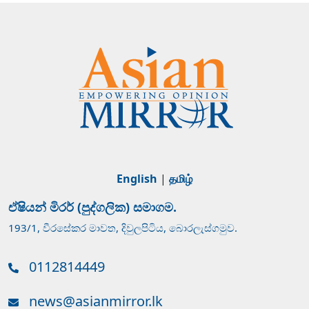
English
|
தமிழ்
ඒෂියන් මිරර් (පුද්ගලික) සමාගම.
193/1, වීරසේකර මාවත, දිවුලපිටිය, බොරලැස්ගමුව.
0112814449
news@asianmirror.lk