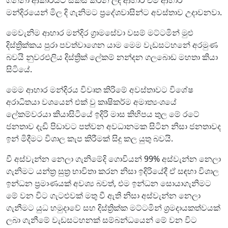
මන්දිරයෙන් මිල දි ගැනිමට ප්‍රදේශවාසින්ට අවස්තාව උදාවනවා.
මෙවැනිම ආහාර මන්දිර ග්‍රාමසේවා වසම් මට්ටමින් මුළු
දිස්ත්‍රික්කය පුරා පවත්වාගෙන යාම මෙම වැඩසටහනේ අරමුණ
බවයි නුවරඑලිය දිස්ත්‍රික් ලේකම් නන්දන ගලබොඩ මහතා කියා
සිටියේ.
මෙම ආහාර මන්දිරය විවෘත කිරිමේ අවස්තාවට විශේෂ
අරාධිතයා වශයෙන් එක් වු කෘෂිකර්ම අමාත්‍යංශයේ
ලේකම්වරයා කියාසිටියේ ඉදිරි මාස කිහිපය තුල මේ රටේ
ජනතාව දැඩි පිඩාවට පත්වන අවධානමක සිටින නිසා ජනතාවද
ඉන් මිදීමට විශාල කැප කිරීමක් සිදු කල යුතු බවයි.
වී අස්වැන්න නෙලා ගැනිමේදි ගොවියන් 99% අස්වැන්න නෙලා
ගැනිමට යන්ත්‍ර සුත්‍ර භාවිතා කරන නිසා ඉදිරියේදී ඒ සඳහා විශාල
ඉන්ධන ප්‍රමාණයක් අවශ්‍ය බවත්, එම ඉන්ධන සොයාගැනිමට
මේ වන විට ගැටළුවක් මතු වී ඇති නිසා අස්වැන්න නෙලා
ගැනීමට යුධ හමුදාවේ සහ දිස්ත්‍රික්ක මට්ටමින් ශ්‍රමදායකත්වයක්
ලබා ගැනීමේ වැඩසටහනක් සම්බන්ධයෙන් මේ වන විට