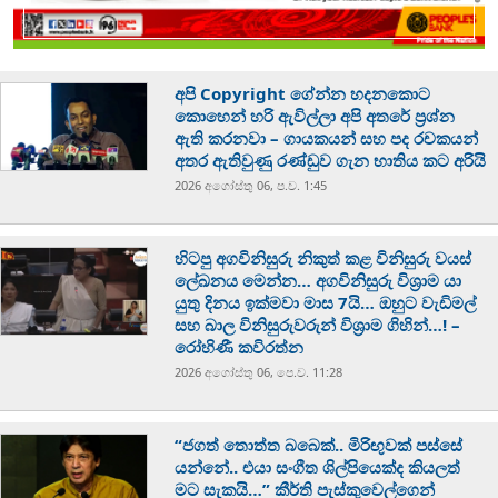
අපි Copyright ගේන්න හදනකොට
කොහෙන් හරි ඇවිල්ලා අපි අතරේ ප්‍රශ්න
ඇති කරනවා – ගායකයන් සහ පද රචකයන්
අතර ඇතිවුණු රණ්ඩුව ගැන භාතිය කට අරියි
2026 අගෝස්‍තු 06, ප.ව. 1:45
හිටපු අගවිනිසුරු නිකුත් කළ විනිසුරු වයස්
ලේඛනය මෙන්න… අගවිනිසුරු විශ්‍රාම යා
යුතු දිනය ඉක්මවා මාස 7යි… ඔහුට වැඩිමල්
සහ බාල විනිසුරුවරුන් විශ්‍රාම ගිහින්…! –
රෝහිණී කවිරත්න
2026 අගෝස්‍තු 06, පෙ.ව. 11:28
“ජගත් තොත්ත බබෙක්.. මිරිඟුවක් පස්සේ
යන්නේ.. එයා සංගීත ශිල්පියෙක්ද කියලත්
මට සැකයි…” කීර්ති පැස්කුවෙල්ගෙන්