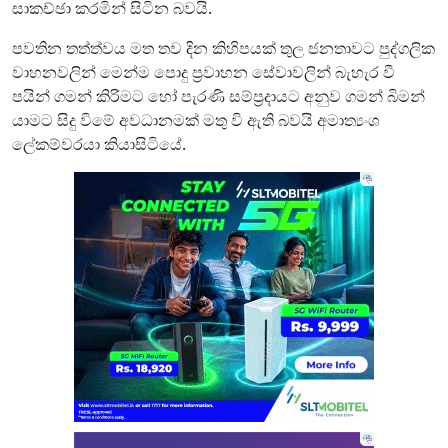
සාකච්ඡා කරමින් සිටින බවයි.
පවතින තත්ත්වය මත තව දින කිහිපයක් තුල ජනතාවට පුද්ගලික
වාහනවලින් මෙන්ම පොදු ප්‍රවාහන සේවාවලින් බැහැර වී
පයින් ගමන් කිරිමට හෝ පැරණි සම්ප්‍රදායට අනුව ගමන් බිමන්
යාමට සිදු විමේ අවධානමක් මතු වි ඇති බවයි අමාත්‍යංශ
ලේකම්වරයා කියාසිටියේ.