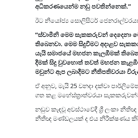
අධිකරණයෙන්ම නඩු පවතින්නෙක්.”
ඊට නියෝජ්‍ය සොලිසිටර් ජෙනරාල්වරයා 
“ස්වාමීනි මෙම සැකකරුවන් දෙදෙනා මෙ
තිබෙනවා. මෙම සිදුවීමට අදාළව සැකකර
යැයි සමාජයේ මහජන කැලඹීමක් තිබෙ
දීමක් සිදු වුවහොත් තවත් මහජන කැළඹී
මවුන්ට ඇප ලබාදීමට නීතිපතිවරයා විරුද
ඒ අනුව, මැයි 25 වනදා දක්වා පාර්ලිමේ
ගත කළ මහේස්ත්‍රාත්වරයා සැකකරුවන
නඩුව කැඳවූ අවස්ථාවේදී ශ්‍රී ලංකා නීත
නීතිඥ මණ්ඩලයක් ද එය නිරීක්ෂණය කිරී