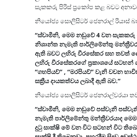
සැකකරු පිරිස් ප්‍රකෝප කළ බවට අනාවර
නියෝජ්‍ය සොලිසිටර් ජෙනරාල් රියාස්
“ස්වාමීනි, මෙම නඩුවේ 4 වන සැකකර
නිශාන්ත නැමැති පාර්ලිමේන්තු මන්ත්‍රී
ඇති බවට ලහිරු වීරසේකර සහ තවත් දෙ
ලහිරු වීරසේකරගේ ප්‍රකාශයේ සටහන්
“ගහපියව්” , “මරපියව්” වැනි වචන භාව
සක්‍රීය දායකත්වය ලබාදී ඇති බව.”
නියෝජ්‍ය සොලිසිටර් ජෙනරාල්වරයා තව
“ස්වාමීනි, මෙම නඩුවේ පස්වැනි පස්ව
නැමැති පාර්ලිමේන්තු මන්ත්‍රීවරයාද ම
දුටු සාක්ෂි මේ වන විට සටහන් විට ති
සාක්ෂි දී තිබෙනවා. පහරදීම සිදුවූ අව