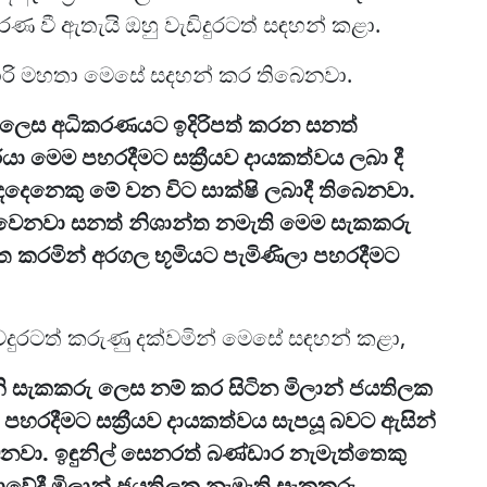
ණ වී ඇතැයි ඔහු වැඩිදුරටත් සඳහන් කළා.
 බාරි මහතා මෙසේ සදහන් කර තිබෙනවා.
ු ලෙස අධිකරණයට ඉදිරිපත් කරන සනත්
වරයා මෙම පහරදීමට සක්‍රීයව දායකත්වය ලබා දී
දෙනෙකු මේ වන විට සාක්ෂි ලබාදී තිබෙනවා.
 වෙනවා සනත් නිශාන්ත නමැති මෙම සැකකරු
ිත කරමින් අරගල භූමියට පැමිණිලා පහරදීමට
දුරටත් කරුණු දක්වමින් මෙසේ සඳහන් කළා,
ැනි සැකකරු ලෙස නම් කර සිටින මිලාන් ජයතිලක
ෙම පහරදීමට සක්‍රීයව දායකත්වය සැපයූ බවට ඇසින්
බෙනවා. ඉඳුනිල් සෙනරත් බණ්ඩාර නැමැත්තෙකු
ස්ථාවේදී මිලාන් ජයතිලක නැමැති සැකකරු