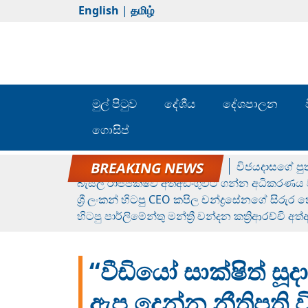
English
|
தமிழ்
මුල් පිටුව
දේශීය
දේශපාලන
ගොසිප්
රන් ගෙනා රුමේෂ්ගේ හෙල්ලය
විජයදාසගේ පුත
බැසිල් රාජපක්ෂව අත්අඩංගුවට ගන්න අධිකරණය ව
ශ්‍රී ලංකන් හිටපු CEO කපිල චන්ද්‍රසේනගේ සිරුර
හිටපු පාර්ලිමේන්තු මන්ත්‍රී චන්දන කත්‍රිආරච්චි අත
“වීඩියෝ සාක්ෂිත් සූ
ඇප දෙන්න නීතිපති වි