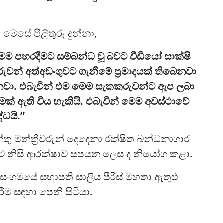
මෙසේ පිළිතුරු දුන්නා,
ම පහරදීමට සම්බන්ධ වූ බවට වීඩියෝ සාක්ෂි
ුවන් අත්අඩංගුවට ගැනීමේ ප්‍රමාදයක් තිබෙනවා
නවා. එබැවින් එම මෙම සැකකරුවන්ට ඇප ලබා
මක් ඇති විය හැකියි. එබැවින් මෙම අවස්ථාවේ
්ධයි.”
න්තු මන්ත්‍රීවරුන් දෙදෙනා රක්ෂිත බන්ධනාගාර
්ට නිසි ආරක්ෂාව සපයන ලෙස ද නියෝග කළා.
ිඥ සංගමයේ සභාපති සාලිය පීරිස් මහතා ඇතුළු
ම සඳහා පෙනී සිටියා.