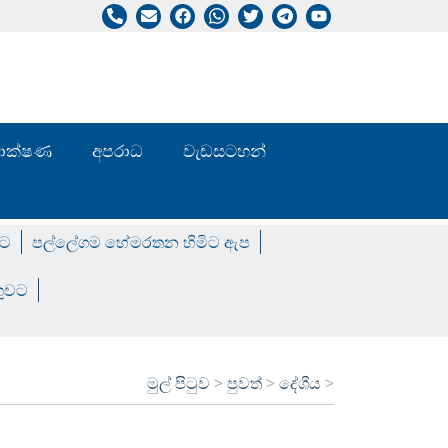
/ තාක්ෂණ
අපරාධ
වැඩසටහන්
වට
පල්ලේගම හේමරතන හිමිට ඇප
ගුවට
මුල් පිටුව
>
පුවත්
>
දේශීය
>