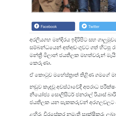
Facebook
Twitter
අරලියගහ මන්දිරය ඉදිරිපිට සහ ගාලුම
සම්බන්ධයෙන් අත්අඩංගුවට ගත් හිටපු රා
මන්ත්‍රී මිලාන් ජයතිලක මහත්වරුන් ම
කෙරුණා.
ඒ කොටුව මහේස්ත්‍රාත් තිළිණ ගමගේ 
නඩුව කැඳවූ අවස්ථාවේදී අපරාධ පරීක්
නියෝජ්‍ය සොලිසිටර් ජනරාල් රියාස් බා
ජයතිලක යන සැකකරුවන් අරගලවලට පහරදී
ළහිරු වීරසේකර නමැති සාක්ෂිකරු ලබා ද