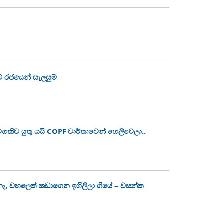
ට රජයෙන් සැලසුම්
කිව යුතු යයි COPF වාර්තාවෙන් හෙලිවෙලා..
 නෑ, වහලෙත් කඩාගෙන ඉගිලිලා ගියේ – වසන්ත