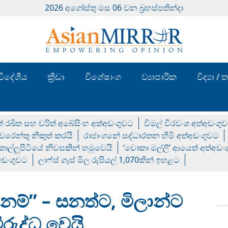
2026 අගෝස්‍තු මස 06 වන බ්‍රහස්පතින්දා
විදේශීය
ක්‍රීඩා
විශේෂාංග
ව්‍යාපාරික
විද්‍යා 
් රඛිත සහ චරිත් අබේසිංහ අත්අඩංගුවට
විමල් වීරවංශ අත්අඩංගු
රෙන්තු නිකුත් කරයි
රාජාංගනේ සද්ධාරතන හිමි අත්අඩංගුවට
 කොල්ලුපිටියේ නිවසකින් හමුවෙයි
‘චොකා මල්ලි’ ආයෙත් අත්අඩං
්අඩංගුවට
ලාෆ්ස් ගෑස් මිල රුපියල් 1,070කින් ඉහළට
දානම්” – සනත්ට, මිලාන්ට
රුද්ධ වෙයි