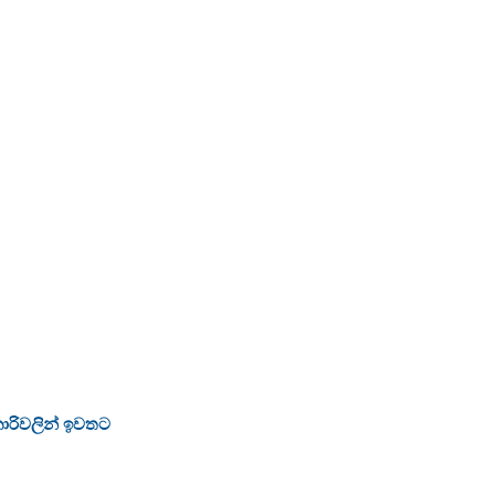
ජකාරිවලින් ඉවතට