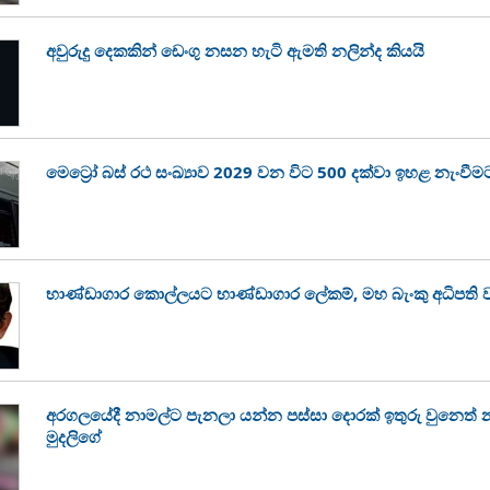
අවුරුදු දෙකකින් ඩෙංගු නසන හැටි ඇමති නලින්ද කියයි
මෙට්‍රෝ බස් රථ සංඛ්‍යාව 2029 වන විට 500 දක්වා ඉහළ නැංවීම
භාණ්ඩාගාර කොල්ලයට භාණ්ඩාගාර ලේකම්, මහ බැංකු අධිපති වග
අරගලයේදී නාමල්ට පැනලා යන්න පස්ස‍ා දොරක් ඉතුරු වුනෙත්
මුදලිගේ