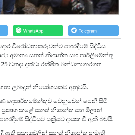
WhatsApp
Telegram
ුවදොර විරෝධතාකරුවන්ට පහරදීමේ සිද්ධිය
ජ්‍ය අමාත්‍ය සනත් නිශාන්ත සහ පාර්ලිමේන්තු
ැයි 25 වනදා දක්වා රක්ෂිත බන්ධනාගාරගත
මහතා ලබාදුන් නියෝගයකට අනුවයි.
ෂණ දෙපාර්තමේන්තුව වෙනුවෙන් පෙනී සිටි
රි ප්‍රකාශ කළේ සනත් නිශාන්ත සහ මිලාන්
මේ සිද්ධියට සක්‍රියව දායක වී ඇති බවයි.
ී ඇති ප්‍රකාශවලින් සනත් නිශාන්ත නමැති