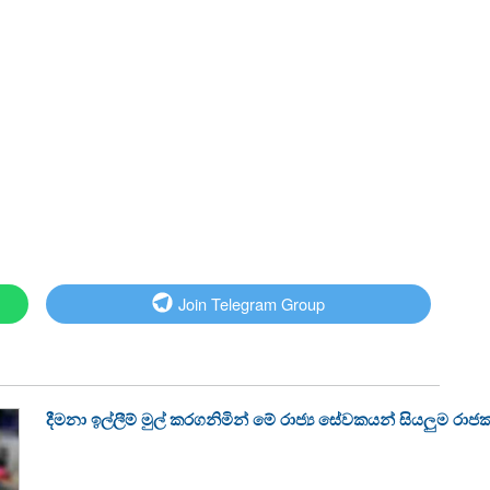
Join Telegram Group
දීමනා ඉල්ලීම් මුල් කරගනිමින් මේ රාජ්‍ය සේවකයන් සියලුම රා