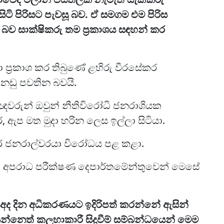
ටි පිරිසට පැවසූ බව. ඒ සමගම එම පිරිස
 බව සාක්ෂිකරු තම ප්‍රකාශය සඳහන් කර
ා ප්‍රකාශ කර තිබුණේ ළහිරු වීරසේකර
නඩු පවතින බවයි.
ඥවරුන් ඔවුන් නීතිවිරෝධි ජනරාශියක
, ඇප මත මුදා හරින ලෙස ඉල්ලා සිටියා.
ර් ජනරාල්වරයා විරෝධය පළ කළා.
හතා අපරාධ පරීක්ෂණ දෙපාර්තමේන්තුවෙන් මෙසේ
අද දින අධිකරණයට ඉදිරිපත් කරන්නේ ඇසින්
යන්නෙත් කලහාකාරී සිදුවීම් සම්බන්ධයෙන් මෙම