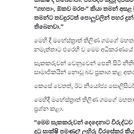
“ගහපාං, ඕකව මරපං” කියා තමන් අසළ සි
තමන්ට තවදුරටත් පොලුවලින් පහර දුන්
තිබෙනවා.”
මෙහි දී මහේස්ත්‍රාත් තිලිණ ගමගේ මහත
නමැත්තාට එරෙහි ව මෙම අධිකරණයේ 
සැකකරුවන් වෙනුවෙන් පෙනි සිටි නීති
සාමාජිකයින් නොවූ බව ප්‍රකාශ කළ අතර
කෙසේ වෙතත්, ඊට නියෝජ්‍ය සොලිසිට
මෙහිදී මහේස්ත්‍රාත් තිලිණ ගමගේ ම
ප්‍රශ්න කළා.
“මෙම සැකකරුවන් දෙදෙනාට විරුද්ධව 
දුටු සාක්ෂි පමණද? ලහිරු වීරසේකර කි