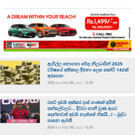
ඇගිල්ල නොගහා රේගු නිලධාරින් 2025
වර්ෂයේ අතිකාල දීමනා ලෙස කෝටි 142ක්
අරගෙන
2026 අගෝස්‍තු 08, පෙ.ව. 12:30
රටේ ඉඩම් අක්කර දාස් ගාණක් අයිති
පන්සල්වලට… දිට්වා හානි වුණ අයට
දෙන්නවත් ඉඩම් නැත්තේ ඒකයි…! – බුද්ධ
ශාසන ඇමති
2026 අගෝස්‍තු 08, පෙ.ව. 12:29