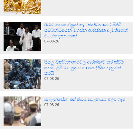
රටම නොසන්සුන් කළ බන්ධනාගාර සිද්ධි
සම්බන්ධයෙන් මහජන ආරක්ෂක ඇමතිගෙන්
විශේෂ ප්‍රකාශයක්
07-08-26
සියලු බන්ධනාගාරවල ආරක්ෂාව තර කිරීම
සඳහා ත්‍රිවිධ හමුදාව හා පොලීසිය දැනුවත්
කරයි
07-08-26
පල්ලන්සේන තත්ත්වය පාලනයට කඳුළු ගෑස්
07-08-26