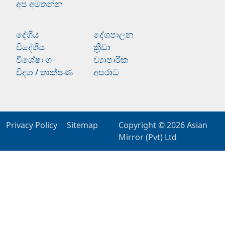
අප අමතන්න
දේශීය
දේශපාලන
විදේශීය
ක්‍රීඩා
විශේෂාංග
ව්‍යාපාරික
විද්‍යා / තාක්ෂණ
අපරාධ
Privacy Policy
Sitemap
Copyright © 2026
Asian
Mirror (Pvt) Ltd