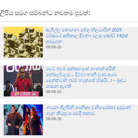
ලිපිය සමග සම්බන්ධ නවතම පුවත්:
ඇගිල්ල නොගහා රේගු නිලධාරින් 2025
වර්ෂයේ අතිකාල දීමනා ලෙස කෝටි 142ක්
අරගෙන
08-08-26
රටේ ඉඩම් අක්කර දාස් ගාණක් අයිති
පන්සල්වලට… දිට්වා හානි වුණ අයට
දෙන්නවත් ඉඩම් නැත්තේ ඒකයි…! – බුද්ධ
ශාසන ඇමති
08-08-26
ගායන ශිල්පිනී ශානිකා වනිගසේකර දරුවන්
ගැන කියපු සංවේදී කතාව
08-08-26