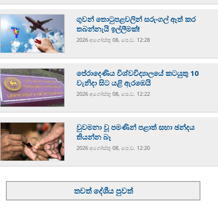
ගුවන් තොටුපළවලින් සරුංගල් ඈත් කර
තබන්නැයි ඉල්ලීමක්!
2026 අගෝස්‍තු 08, පෙ.ව. 12:28
පේරාදෙණිය විශ්වවිද්‍යාලයේ කටයුතු 10
වැනිදා සිට යළි ඇරඹෙයි
2026 අගෝස්‍තු 08, පෙ.ව. 12:22
වුවමනා වූ පමණින් පළාත් සභා ඡන්දය
තියන්න බෑ
2026 අගෝස්‍තු 08, පෙ.ව. 12:20
තවත් දේශීය පුවත්