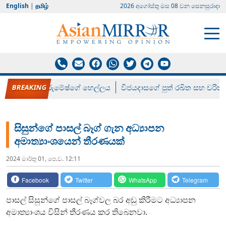
English
|
தமிழ்
2026 අගෝස්‍තු මස 08 වන සෙනසුරාදා
රන් ගෙනා රුමේෂ්ගේ හෙල්ලය
විජයදාසගේ පුත් රඛිත සහ චරිත්
සිසුන්ගේ පාසල් බෑග් ගැන අධ්‍යාපන
අමාත්‍යාංශයෙන් තීරණයක්
2024 මාර්තු 01, පෙ.ව. 12:11
Facebook
Twitter
WhatsApp
Telegram
පාසල් සිසුන්ගේ පාසල් බෑග්වල බර අඩු කිරීමට අධ්‍යාපන
අමාත්‍යාංශය විසින් තීරණය කර තිබෙනවා.