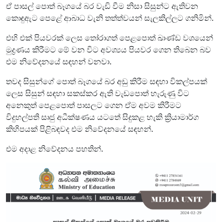
ඒ පාසල් පොත් බෑගයේ බර වැඩි වීම නිසා සිසුන්ට ඇතිවන
කොඳුඇට පෙළේ ආබාධ වැනි තත්ත්වයන් සැලකිල්ලට ගනිමින්.
එහි එක් පියවරක් ලෙස තෝරාගත් පෙළපොත් ඛාණ්ඩ වශයෙන්
මුද්‍රණය කිරීමට මේ වන විට අවශ්‍යය පියවර ගෙන තිබෙන බව
එම නිවේදනයේ සඳහන් වනවා.
තවද සිසුන්ගේ පොත් බෑගයේ බර අඩු කිරීම සඳහා විකල්පයක්
ලෙස සිසුන් සඳහා සකස්කර ඇති වැඩපොත් හැරුණු විට
අනෙකුත් පෙළපොත් පාසලට ගෙන ඒම අවම කිරීමට
විදුහල්පති සෘජු අධීක්ෂණය යටතේ සිදුකළ හැකි ක්‍රියාමාර්ග
කිහිපයක් පිළිබඳවද එම නිවේදනයේ සඳහන්.
එම අදාළ නිවේදනය පහතින්.