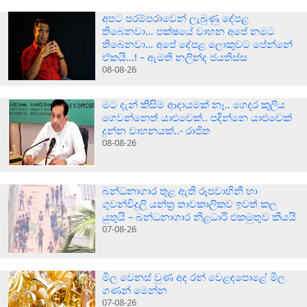
අපට පරම්පරාවෙන් ලැබුණු දේපළ
තිබෙනවා… පක්ෂයේ වාහන අපේ නමට
තිබෙනවා… අපේ දේපළ ලොකුවට පේන්නේ
ඒකයි…! – ඇමති නලින්ද ජයතිස්ස
08-08-26
මට දැන් කිසිම ආදායමක් නෑ.. ගෙදර කුලිය
ගෙවන්නෙත් යාළුවෙක්.. පදින්නෙ යාළුවෙක්
දුන්න වාහනයක්..- රාජිත
08-08-26
බන්ධනාගාර තුළ ඇති රූපවාහිනී හා
ගුවන්විදුලි යන්ත්‍ර තාවකාලිකව ඉවත් කල
යුතුයි – බන්ධනාගාර නිළධාරි එකමුතුව කියයි
07-08-26
මිල වෙනස් වුණ අද රන් වෙළඳපොළේ මිල
ගණන් මෙන්න
07-08-26