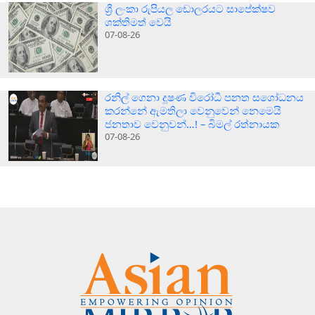
ශ්‍රී ලංකා රුපියල ඩොලරයට සාපේක්ෂව
ශක්තිමත් වෙයි
07-08-26
රනිල් ගෙනා දූෂණ විරෝධී පනත සශෝධනය
කරන්නේ ඇමතිලා වෙනුවෙන් නෙමෙයි
ජනතාව වෙනුවන්…! – බිමල් රත්නායක
07-08-26