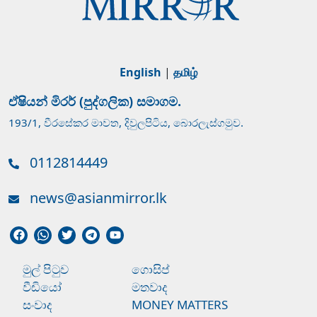
English
|
தமிழ்
ඒෂියන් මිරර් (පුද්ගලික) සමාගම.
193/1, වීරසේකර මාවත, දිවුලපිටිය, බොරලැස්ගමුව.
0112814449
news@asianmirror.lk
මුල් පිටුව
ගොසිප්
වීඩියෝ
මතවාද
සංවාද
MONEY MATTERS