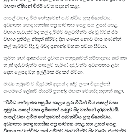
මහතා
ඒෂියන් මිරර්
වෙත සදහන් කළා.
පාසල් වසා දැමීම හේතුවෙන් පැවැත්විය යුතු ශිෂ්‍යත්වය,
අධ්‍යාපන පොදු සහතික පත්‍ර සාමාන්‍ය පෙළ සහ උසස් පෙළ
විභාග පැවැත්වීමද කල් දැමීමට බලධාරීන්ට සිදු වූ බවත් එම
විභාග ප්‍රතිඵල නිකුත් කිරීමද දින ගණන් නොව මාස ගණනින්
කල් තැබීමට සිදු වූ බවද ප්‍රනාන්දු මහතා පවසා සිටියා.
කුමන හෝ ආකාරයේ ප්‍රවාහන පහසුකමක් සම්පාදනය කර ගත
හැකි ගුරුවරුන්ට පාසලට පැමිණ දරුවන්ට අධ්‍යාපනය ලබා
දෙන ලෙසද ඔහු ඉල්ලීමක් සිදු කර සිටියා.
මාධ්‍ය හමුවේ වැඩිදුරටත් අදහස් දැක්වූ ලංකා විදුහල්පති
සංගමයේ ලේකම් පියසිරි ප්‍රනන්දු මහතා මෙසේද සඳහන් කළා,
“විවිධ හේතු මත පසුගිය කාලය පුරා විටින් විට පාසල් වසා
දැමුවා. පාසල් වසා දැමීමෙන් පාඩුව සිදු වන්නේ දරුවන්ටයි.
පාසල් වසා දැමීම හේතුවෙන් පැවැත්විය යුතු ශිෂ්‍යත්වය,
අධ්‍යාපන පොදු සහතික පත්‍ර සාමන්‍ය පෙළ සහ උසස් පෙළ
විභාග පැවැත්වීමද කල් දැමීමට බලධාරීන්ට සිදු වුණා. එමෙන්ම