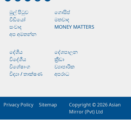
මුල් පිටුව
ගොසිප්
වීඩියෝ
මතවාද
සංවාද
MONEY MATTERS
අප අමතන්න
දේශීය
දේශපාලන
විදේශීය
ක්‍රීඩා
විශේෂාංග
ව්‍යාපාරික
විද්‍යා / තාක්ෂණ
අපරාධ
Privacy Policy
Sitemap
Copyright © 2026
Asian
Mirror (Pvt) Ltd