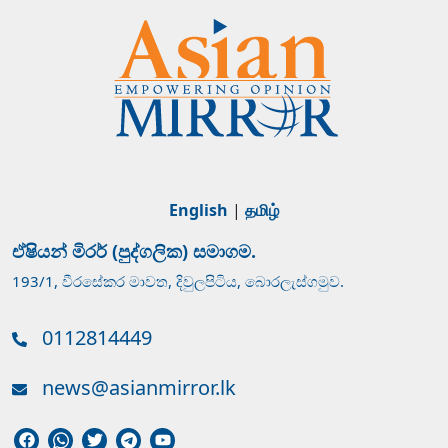
English
|
தமிழ்
ඒෂියන් මිරර් (පුද්ගලික) සමාගම.
193/1, වීරසේකර මාවත, දිවුලපිටිය, බොරලැස්ගමුව.
0112814449
news@asianmirror.lk