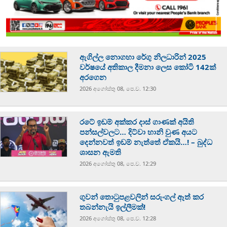
ඇගිල්ල නොගහා රේගු නිලධාරින් 2025
වර්ෂයේ අතිකාල දීමනා ලෙස කෝටි 142ක්
අරගෙන
2026 අගෝස්‍තු 08, පෙ.ව. 12:30
රටේ ඉඩම් අක්කර දාස් ගාණක් අයිති
පන්සල්වලට… දිට්වා හානි වුණ අයට
දෙන්නවත් ඉඩම් නැත්තේ ඒකයි…! – බුද්ධ
ශාසන ඇමති
2026 අගෝස්‍තු 08, පෙ.ව. 12:29
ගුවන් තොටුපළවලින් සරුංගල් ඈත් කර
තබන්නැයි ඉල්ලීමක්!
2026 අගෝස්‍තු 08, පෙ.ව. 12:28