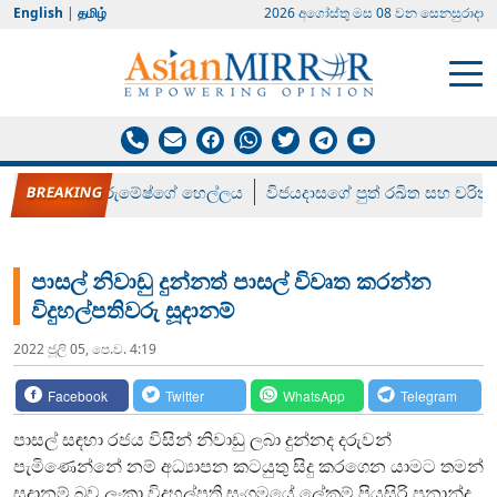
English
|
தமிழ்
2026 අගෝස්‍තු මස 08 වන සෙනසුරාදා
රන් ගෙනා රුමේෂ්ගේ හෙල්ලය
විජයදාසගේ පුත් රඛිත සහ චරිත්
පාසල් නිවාඩු දුන්නත් පාසල් විවෘත කරන්න
විදුහල්පතිවරු සූදානම්
2022 ජූලි 05, පෙ.ව. 4:19
Facebook
Twitter
WhatsApp
Telegram
පාසල් සඳහා රජය විසින් නිවාඩු ලබා දුන්නද දරුවන්
පැමිණෙන්නේ නම් අධ්‍යාපන කටයුතු සිදු කරගෙන යාමට තමන්
සුදානම් බව ලංකා විදුහල්පති සංගමයේ ලේකම් පියසිරි ප්‍රනාන්දු