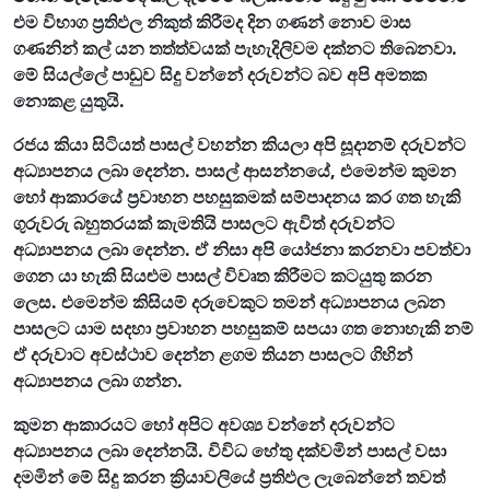
එම විභාග ප්‍රතිඵල නිකුත් කිරීමද දින ගණන් නොව මාස
ගණනින් කල් යන තත්ත්වයක් පැහැදිලිවම දක්නට තිබෙනවා.
මේ සියල්ලේ පාඩුව සිදු වන්නේ දරුවන්ට බව අපි අමතක
නොකළ යුතුයි.
රජය කියා සිටියත් පාසල් වහන්න කියලා අපි සූදානම් දරුවන්ට
අධ්‍යාපනය ලබා දෙන්න. පාසල් ආසන්නයේ, එමෙන්ම කුමන
හෝ ආකාරයේ ප්‍රවාහන පහසුකමක් සම්පාදනය කර ගත හැකි
ගුරුවරු බහුතරයක් කැමතියි පාසලට ඇවිත් දරුවන්ට
අධ්‍යාපනය ලබා දෙන්න. ඒ නිසා අපි යෝජනා කරනවා පවත්වා
ගෙන යා හැකි සියළුම පාසල් විවෘත කිරීමට කටයුතු කරන
ලෙස. එමෙන්ම කිසියම් දරුවෙකුට තමන් අධ්‍යාපනය ලබන
පාසලට යාම සදහා ප්‍රවාහන පහසුකම් සපයා ගත නොහැකි නම්
ඒ දරුවාට අවස්ථාව දෙන්න ළගම තියන පාසලට ගිහින්
අධ්‍යාපනය ලබා ගන්න.
කුමන ආකාරයට හෝ අපිට අවශ්‍ය වන්නේ දරුවන්ට
අධ්‍යාපනය ලබා දෙන්නයි. විවිධ හේතු දක්වමින් පාසල් වසා
දමමින් මේ සිදු කරන ක්‍රියාවලියේ ප්‍රතිඵල ලැබෙන්නේ තවත්