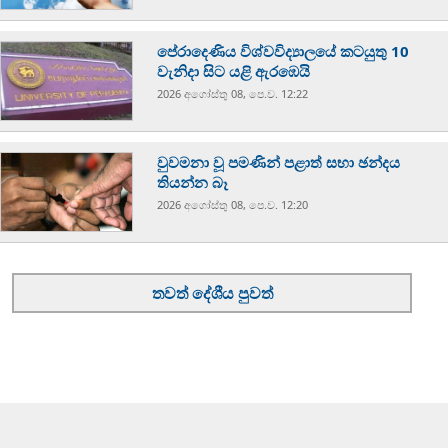
පේරාදෙණිය විශ්වවිද්‍යාලයේ කටයුතු 10
වැනිදා සිට යළි ඇරඹෙයි
2026 අගෝස්‍තු 08, පෙ.ව. 12:22
වුවමනා වූ පමණින් පළාත් සභා ඡන්දය
තියන්න බෑ
2026 අගෝස්‍තු 08, පෙ.ව. 12:20
තවත් දේශීය පුවත්