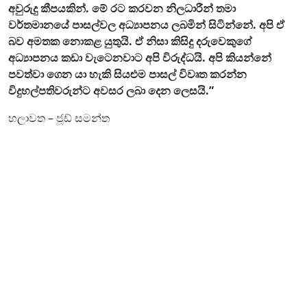
අවුරුදු කීපයකින්. මේ රට කරවන නිලධාරීන් තමා
වර්තමානයේ පාසල්වල අධ්‍යාපනය ලබමින් සිටින්නේ. අපි ඒ
බව අමතක නොකළ යුතුයි. ඒ නිසා කිසිදු දරුවෙකුගේ
අධ්‍යාපනය කඩා වැටෙනවාට අපි විරුද්ධයි. අපි කියන්නේ
පවත්වා ගෙන යා හැකි සියළුම පාසල් විවෘත කරන්න
විදුහල්පතිවරුන්ට අවසර ලබා දෙන ලෙසයි.”
හලාවත – ජූඩ් සමන්ත