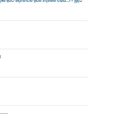
 වුණ අයට දෙන්නවත් ඉඩම් නැත්තේ ඒකයි…! – බුද්ධ
ි