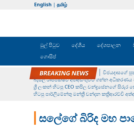
English
|
தமிழ்
මුල් පිටුව
දේශීය
දේශපාලන
ගොසිප්
රන් ගෙනා රුමේෂ්ගේ හෙල්ලය
විජයදාසගේ පුත
බැසිල් රාජපක්ෂව අත්අඩංගුවට ගන්න අධිකරණය ව
ශ්‍රී ලංකන් හිටපු CEO කපිල චන්ද්‍රසේනගේ සිරුර
හිටපු පාර්ලිමේන්තු මන්ත්‍රී චන්දන කත්‍රිආරච්චි අත
සලේගේ බිරිද මහ පා