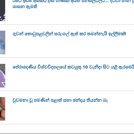
රටේ ඉඩම් අක්කර දාස් ගාණක් අයිති පන්සල්වලට… දිට්වා හානි
ශාසන ඇමති
ගුවන් තොටුපළවලින් සරුංගල් ඈත් කර තබන්නැයි ඉල්ලීමක්!
පේරාදෙණිය විශ්වවිද්‍යාලයේ කටයුතු 10 වැනිදා සිට යළි ඇරඹෙය
වුවමනා වූ පමණින් පළාත් සභා ඡන්දය තියන්න බෑ