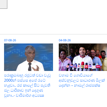
07-08-26
04-08-26
පරාක‍්‍රමබාහු රජුටත් වඩා වැවු
වහාම වී ගොවියාගේ
2000න් පස්සෙ අපේ රටේ
අස්වනුවලට සාධාරණ මිලක්
හැදුවා.. රජ කාලේ සිට පැවති
දෙන්න – නාමල් රාජපක්ෂ
ජල ධාරිතාව ඉන් දෙගුණ
වුනා..- වාරිමාර්ග අධ්‍යක්‍ෂ