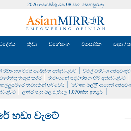
2026 අගෝස්‍තු මස 08 වන සෙනසුරාදා
විදේශීය
ක්‍රීඩා
විශේෂාංග
ව්‍යාපාරික
විද්‍යා 
් රඛිත සහ චරිත් අබේසිංහ අත්අඩංගුවට
විමල් වීරවංශ අත්අඩංගු
රෙන්තු නිකුත් කරයි
රාජාංගනේ සද්ධාරතන හිමි අත්අඩංගුවට
 කොල්ලුපිටියේ නිවසකින් හමුවෙයි
‘චොකා මල්ලි’ ආයෙත් අත්අඩං
්අඩංගුවට
ලාෆ්ස් ගෑස් මිල රුපියල් 1,070කින් ඉහළට
රේ හඬා වැටේ