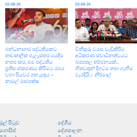
02-08-26
02-08-26
බන්ධනාගාර පද්ධතියකට
විනිසුරු වයස වැඩිකිරීම
තාවකාලික පැලැස්තර යෙදීම
අධිකරණ ස්වාධීනත්වයට
නතර කර, එම පද්ධතිය
බරපතල තර්ජනයක්..
ප්‍රතිසංස්කරණය කිරීමට රජය
හිතවතුන් දිගටම තබා ගැනීම
වහා පියවර ගත යුතුය –
වැරදියි..- නිර්මාල්
නාමල් රාජපක්ෂ
මුල් පිටුව
දේශීය
ගොසිප්
දේශපාලන