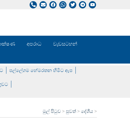
/ තාක්ෂණ
අපරාධ
වැඩසටහන්
වට
පල්ලේගම හේමරතන හිමිට ඇප
ගුවට
මුල් පිටුව
>
පුවත්
>
දේශීය
>