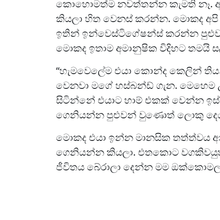
කොහොමත්ම නවත්තන්න කැමති නෑ. අපි
කියලා හිත වෙනස් කරන්න. මොකද අප
ඉතින් ඉන්වෙස්ටිගේෂන්ස් කරන්න පුළු
මොකද ඉතාම අමානුෂික විදිහට තමයි 
“හැමවෙලේම එයා කොන්ද කෙලින් තියන් 
වෙනවා මගේ හස්බන්ඩ් ගැන. මෙහෙම උප
සිටින්නේ එයාට හාම් එකක් වෙන්න 
ගෙනියන්න පුළුවන් වුණොත් ලොකු දෙය
මොකද එයා ඉන්න මානසික තත්ත්වය අන
ගෙනියන්න කියලා. එතකොට වගකිවයුත්
ජීවිතය බේරාලා දෙන්න මම ඔක්කොමලග