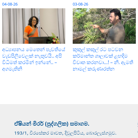
04-08-26
03-08-26
අධ්‍යාපනය මෙතෙන් පැවතියේ
කුකුල් කකුල් රට පටවන
වැඩපිලිවෙලක් නැතුවයි.. අපි
කර්මාන්ත ශාලාවක් ළඟදිම
විධිමත් කරමින් ඉන්නේ.. –
විවෘත කරනවා…! – නි. ඇමති
අගමැතිනි
නාමල් කරුණාරත්න
ඒෂියන් මිරර් (පුද්ගලික) සමාගම.
193/1, වීරසේකර මාවත, දිවුලපිටිය, බොරලැස්ගමුව.