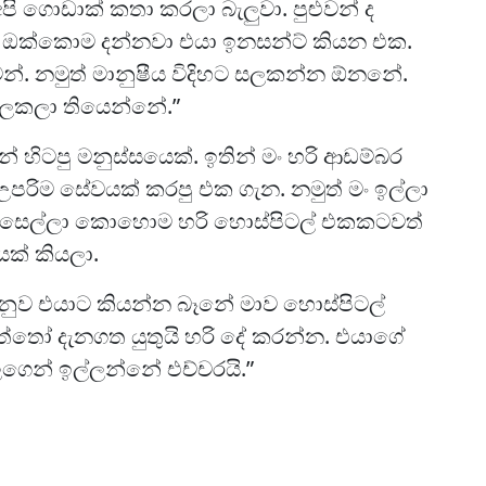
 ගොඩාක් කතා කරලා බැලුවා. පුළුවන් ද
ි ඔක්කොම දන්නවා එයා ඉනසන්ට් කියන එක.
වන්. නමුත් මානුෂීය විදිහට සලකන්න ඕනනේ.
සලකලා තියෙන්නේ.”
හිටපු මනුස්සයෙක්. ඉතින් මං හරි ආඩම්බර
රිම සේවයක් කරපු එක ගැන. නමුත් මං ඉල්ලා
ඉස්සෙල්ලා කොහොම හරි හොස්පිටල් එකකටවත්
ක් කියලා.
ුව එයාට කියන්න බෑනේ මාව හොස්පිටල්
තෝ දැනගත යුතුයි හරි දේ කරන්න. එයාගේ
ෙන් ඉල්ලන්නේ එච්චරයි.”