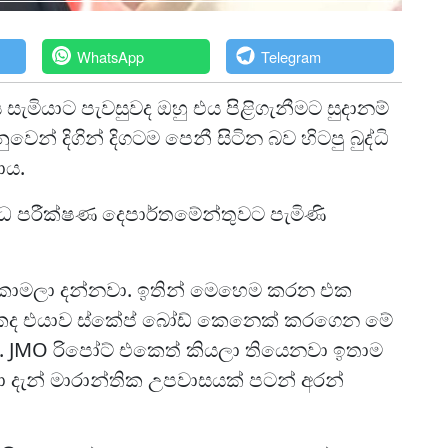
WhatsApp
Telegram
ැමියාට පැවසුවද ඔහු එය පිළිගැනීමට සුදානම්
් දිගින් දිගටම පෙනී සිටින බව හිටපු බුද්ධි
ාය.
රාධ පරීක්ෂණ දෙපාර්තමේන්තුවට පැමිණි
්කොමලා දන්නවා. ඉතින් මෙහෙම කරන එක
කද එයාව ස්කේප් බෝඩ් කෙනෙක් කරගෙන මේ
JMO රිපෝට් එකෙත් කියලා තියෙනවා ඉතාම
. එයා දැන් මාරාන්තික උපවාසයක් පටන් අරන්