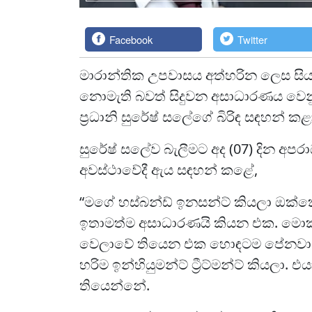
Facebook
Twitter
මාරාන්තික උපවාසය අත්හරින ලෙස සිය ස
නොමැති බවත් සිදුවන අසාධාරණය වෙනුවෙන
ප්‍රධානි සුරේෂ් සලේගේ බිරිඳ සඳහන් කළ
සුරේෂ් සලේව බැලීමට අද (07) දින අප
අවස්ථාවේදී ඇය සඳහන් කළේ,
“මගේ හස්බන්ඩ් ඉනසන්ට් කියලා ඔක
ඉතාමත්ම අසාධාරණයි කියන එක. මො
වෙලාවේ තියෙන එක හොඳටම පේනවා. 
හරිම ඉන්හියුමන්ට් ට්‍රීට්මන්ට් කියලා
තියෙන්නේ.