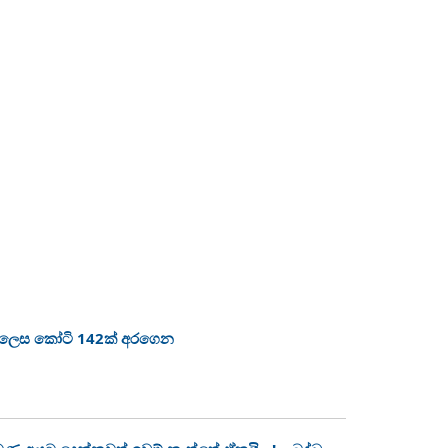
ා ලෙස කෝටි 142ක් අරගෙන