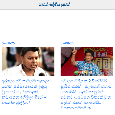
තවත් දේශීය පුවත්
07-08-26
07-08-26
අරගලයේදී නාමල්ට පැනලා
ඩොලර් මිලියන 2.5 සයිබර්
යන්න පස්ස‍ා දොරක් ඉතුරු
ක‍්‍රයිම් එකක්.. පලවෙනි වතාව
වුනෙත් නෑ, වහලෙත්
නෙමෙයි.. ලෝකෙ පුරාම
කඩාගෙන ඉගිලිලා ගියේ –
වෙනවා.. මෙහෙ විතරක් වුන
වසන්ත මුදලිගේ
මැජික් එකක් නෙමෙයි.. –
වසන්ත සමරසිංහ