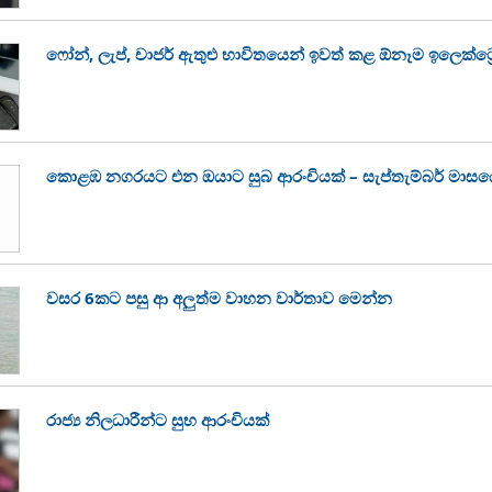
ෆෝන්, ලැප්, චාජර් ඇතුළු භාවිතයෙන් ඉවත් කළ ඕනෑම ඉලෙක්ට
කොළඹ නගරයට එන ඔයාට සුබ ආරංචියක් – සැප්තැම්බර් මාසයේ ස
වසර 6කට පසු ආ අලුත්ම වාහන වාර්තාව මෙන්න
රාජ්‍ය නිලධාරීන්ට සුභ ආරංචියක්