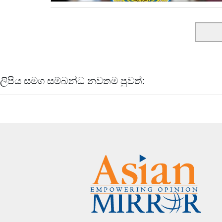
ලිපිය සමග සම්බන්ධ නවතම පුවත්: