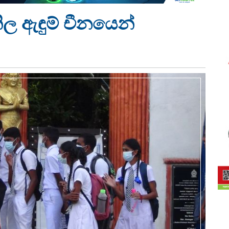
ල ඇඳුම් චීනයෙන්