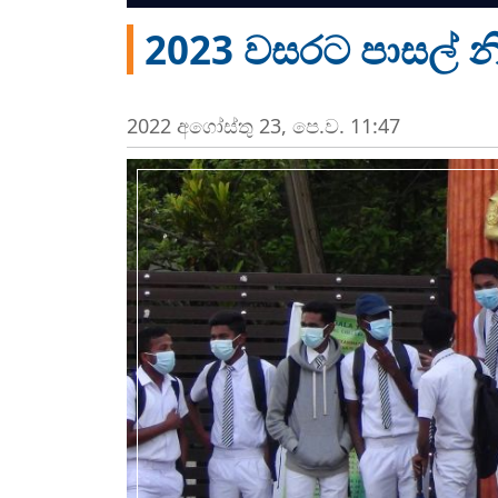
2023 වසරට පාසල් නි
2022 අගෝස්‍තු 23, පෙ.ව. 11:47