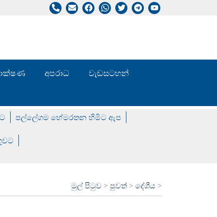
/ තාක්ෂණ
අපරාධ
වැඩසටහන්
වට
පල්ලේගම හේමරතන හිමිට ඇප
ගුවට
මුල් පිටුව
>
පුවත්
>
දේශීය
>