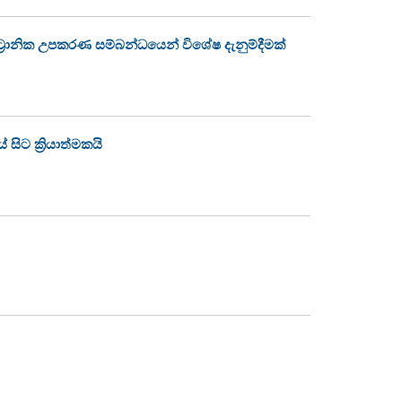
්‍රොනික උපකරණ සම්බන්ධයෙන් විශේෂ දැනුම්දීමක්
ිට ක්‍රියාත්මකයි