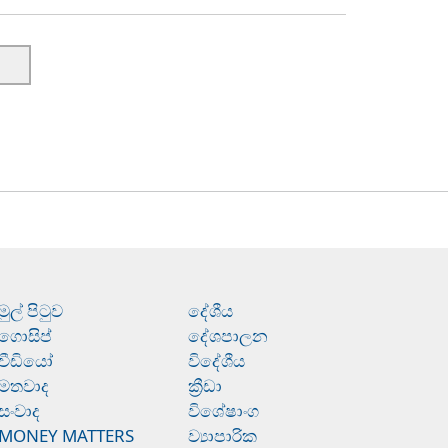
මුල් පිටුව
දේශීය
ගොසිප්
දේශපාලන
වීඩියෝ
විදේශීය
මතවාද
ක්‍රීඩා
සංවාද
විශේෂාංග
MONEY MATTERS
ව්‍යාපාරික