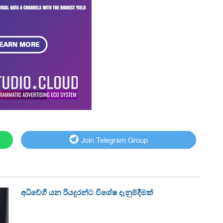
Join Telegram Group
අධිවේගී යන රියදුරන්ට විශේෂ දැනුම්දීමක්