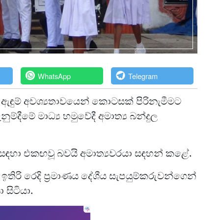
WhatsApp
Telegram
ඇඳුම් අවශ්‍යතාවයෙන් කොටසක් පිරිනැමීමට
්දීමේ මාධ්‍ය හමුවේදී අමාත්‍ය බන්දුල
 ඒ සඳහා එකඟවූ බවයි අමාත්‍යවරයා සඳහන් කළේ.
 ඉතිරි රෙදි ප්‍රමාණය දේශීය සැපයුම්කරුවන්ගෙන්
සිටියා.