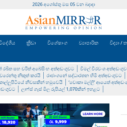
2026 අගෝස්‍තු මස 05 වන බදාදා
විදේශීය
ක්‍රීඩා
විශේෂාංග
ව්‍යාපාරික
විද්‍යා 
් රඛිත සහ චරිත් අබේසිංහ අත්අඩංගුවට
විමල් වීරවංශ අත්අඩංගු
රෙන්තු නිකුත් කරයි
රාජාංගනේ සද්ධාරතන හිමි අත්අඩංගුවට
 කොල්ලුපිටියේ නිවසකින් හමුවෙයි
‘චොකා මල්ලි’ ආයෙත් අත්අඩං
්අඩංගුවට
ලාෆ්ස් ගෑස් මිල රුපියල් 1,070කින් ඉහළට