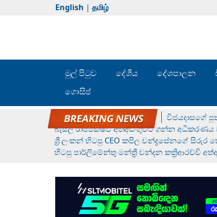
English
|
தமிழ்
මුල් පිටුව
දේශීය
දේශපාලන
ගොසිප්
රන් ගෙනා රුමේෂ්ගේ හෙල්ලය
විජයදාසගේ පුත
බැසිල් රාජපක්ෂව අත්අඩංගුවට ගන්න අධිකරණය ව
ශ්‍රී ලංකන් හිටපු CEO කපිල චන්ද්‍රසේනගේ සිරුර
හිටපු පාර්ලිමේන්තු මන්ත්‍රී චන්දන කත්‍රිආරච්චි අත