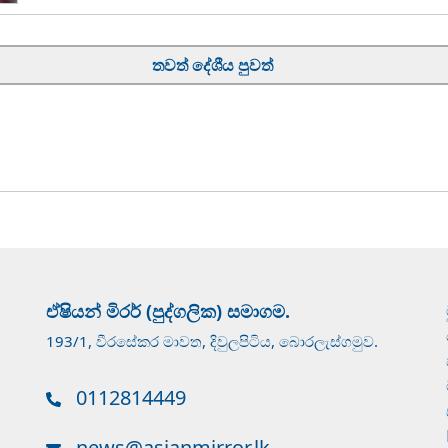
තවත් දේශීය පුවත්
ඒෂියන් මිරර් (පුද්ගලික) සමාගම.
193/1, වීරසේකර මාවත, දිවුලපිටිය, බොරලැස්ගමුව.
0112814449
news@asianmirror.lk