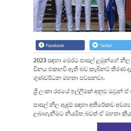
Facebook
Twitter
2023 සඳහා මෙරට පාසල් ළමුන්ගේ නිල 
චීනය එකඟවී ඇති බව කැබිනට් තීරණ දැනුම
ගුණවර්ධන මහතා පවසනවා.
ශ්‍රී ලංකා රජයේ ඉල්ලීමක් අනුව ඔවුන්
පාසල් නිල ඇඳුම් සඳහා අතිරේකව අවශ්‍ය
ලබාගැනීමට නියමිත බවත් ඒ මහතා කියා 