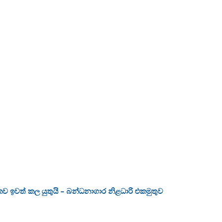
ලිකව ඉවත් කල යුතුයි – බන්ධනාගාර නිළධාරි එකමුතුව