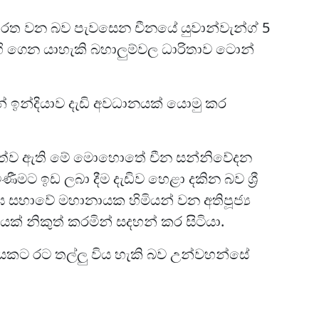
රත වන බව පැවසෙන චීනයේ යුවාන්වැන්ග් 5
 ගෙන යාහැකි බහාලුම්වල ධාරිතාව ටොන්
ඉන්දියාව දැඩි අවධානයක් යොමු කර
පත්ව ඇති මේ මොහොතේ චීන සන්නිවේදන
 ඉඩ ලබා දීම දැඩිව හෙළා දකින බව ශ්‍රී
 සංඝ සභාවේ මහානායක හිමියන් වන අතිපූජ්‍ය
ක් නිකුත් කරමින් සදහන් කර සිටියා.
දයකට රට තල්ලු විය හැකි බව උන්වහන්සේ