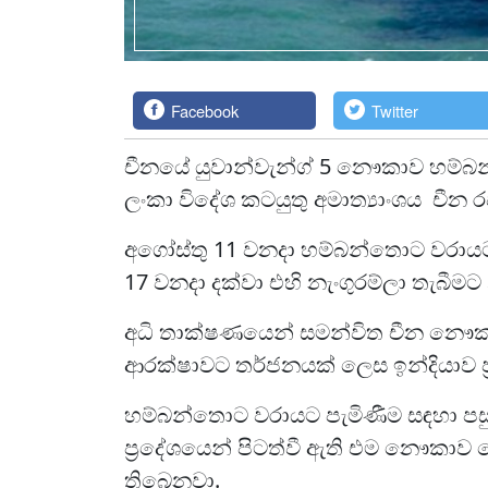
Facebook
Twitter
චීනයේ යුවාන්වැන්ග් 5 නෞකාව හම්බන්
ලංකා විදේශ කටයුතු අමාත්‍යාංශය චීන
අගෝස්තු 11 වනදා හම්බන්තොට වරාය
17 වනදා දක්වා එහි නැංගුරම්ලා තැබීමට
අධි තාක්ෂණයෙන් සමන්විත චීන නෞක
ආරක්ෂාවට තර්ජනයක් ලෙස ඉන්දියාව ප්
හම්බන්තොට වරායට පැමිණීම සඳහා පසුගි
ප්‍රදේශයෙන් පිටත්වී ඇති එම නෞකාව ම
තිබෙනවා.