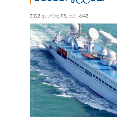
2022 අගෝස්‍තු 06, ප.ව. 8:42