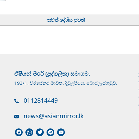
තවත් දේශීය පුවත්
ඒෂියන් මිරර් (පුද්ගලික) සමාගම.
193/1, වීරසේකර මාවත, දිවුලපිටිය, බොරලැස්ගමුව.
0112814449
news@asianmirror.lk