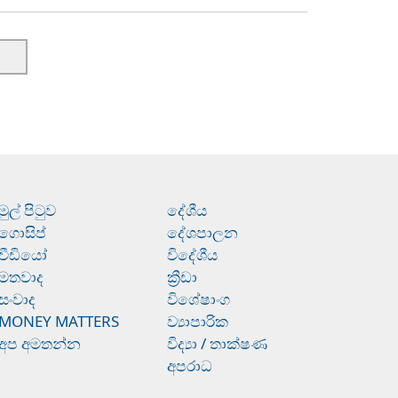
මුල් පිටුව
දේශීය
ගොසිප්
දේශපාලන
වීඩියෝ
විදේශීය
මතවාද
ක්‍රීඩා
සංවාද
විශේෂාංග
MONEY MATTERS
ව්‍යාපාරික
අප අමතන්න
විද්‍යා / තාක්ෂණ
අපරාධ