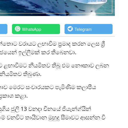
WhatsApp
Telegram
තොට වරායට ලඟාවීම ප්‍රමාද කරන ලෙස ශ්‍රී
 රජයෙන් ඉල්ලීමක් කර තිබෙනවා.
ට ළඟාවීමට නියමිතව තිබූ එම නෞකාව ලබන
 නියමිතව තිබුණා.
ාව මෙරට සංචාරයකට පැමිණිම කලාපීය
‍රකාශ කළා.
ය ජුලි 13 වනදා චීනයේ ජියෑන්ග්යින්
ේ වනවිට තායිවාන මුහුදු සීමාවට ආසන්න වී