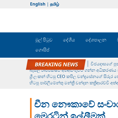
English
|
தமிழ்
මුල් පිටුව
දේශීය
දේශපාලන
ගොසිප්
රන් ගෙනා රුමේෂ්ගේ හෙල්ලය
විජයදාසගේ පුත
බැසිල් රාජපක්ෂව අත්අඩංගුවට ගන්න අධිකරණය ව
ශ්‍රී ලංකන් හිටපු CEO කපිල චන්ද්‍රසේනගේ සිරුර
හිටපු පාර්ලිමේන්තු මන්ත්‍රී චන්දන කත්‍රිආරච්චි අත
චීන නෞකාවේ සංචාර
මෙරටින් ඉල්ලීමක්