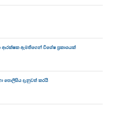
 ආරක්ෂක ඇමතිගෙන් විශේෂ ප්‍රකාශයක්
හා පොලීසිය දැනුවත් කරයි