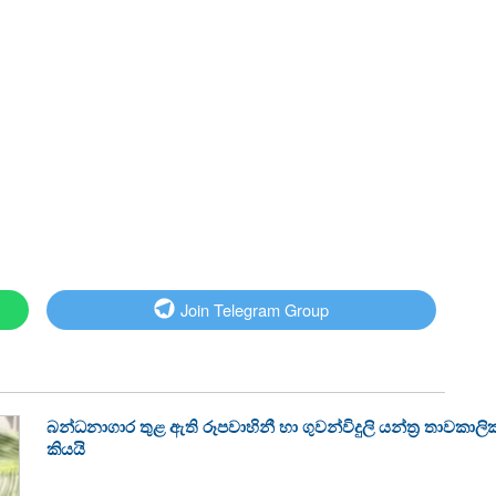
Join Telegram Group
බන්ධනාගාර තුළ ඇති රූපවාහිනී හා ගුවන්විදුලි යන්ත්‍ර තාවකා
කියයි