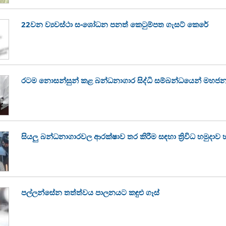
22වන ව්‍යවස්ථා සංශෝධන පනත් කෙටුම්පත ගැසට් කෙරේ
රටම නොසන්සුන් කළ බන්ධනාගාර සිද්ධි සම්බන්ධයෙන් මහජන
සියලු බන්ධනාගාරවල ආරක්ෂාව තර කිරීම සඳහා ත්‍රිවිධ හමුදාව 
පල්ලන්සේන තත්ත්වය පාලනයට කඳුළු ගෑස්