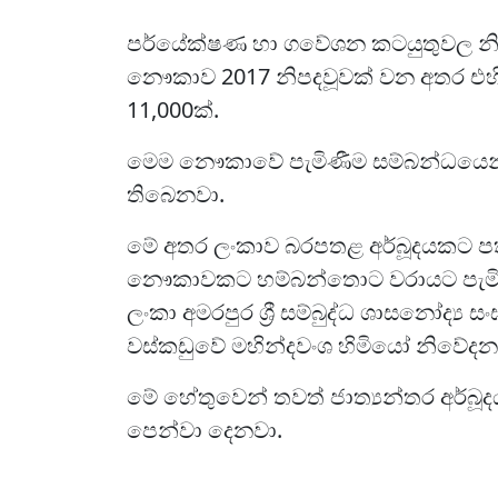
පර්යේක්ෂණ හා ගවේශන කටයුතුවල නි
නෞකාව 2017 නිපදවූවක් වන අතර එහි
11,000ක්.
මෙම නෞකාවේ පැමිණීම සම්බන්ධයෙන් 
තිබෙනවා.
මේ අතර ලංකාව බරපතළ අර්බූදයකට 
නෞකාවකට හම්බන්තොට වරායට පැමිණීමට
ලංකා අමරපුර ශ්‍රී සම්බුද්ධ ශාසනෝද්‍ය
වස්කඩුවේ මහින්දවංශ හිමියෝ නිවේදනය
මේ හේතුවෙන් තවත් ජාත්‍යන්තර අර්බූ
පෙන්වා දෙනවා.