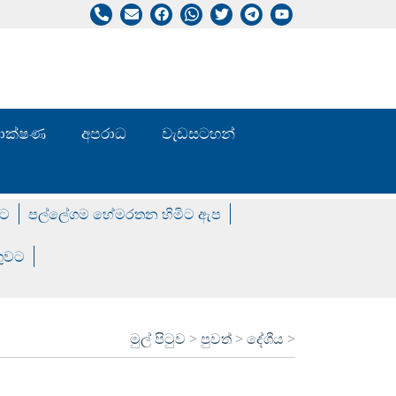
/ තාක්ෂණ
අපරාධ
වැඩසටහන්
වට
පල්ලේගම හේමරතන හිමිට ඇප
ගුවට
මුල් පිටුව
>
පුවත්
>
දේශීය
>