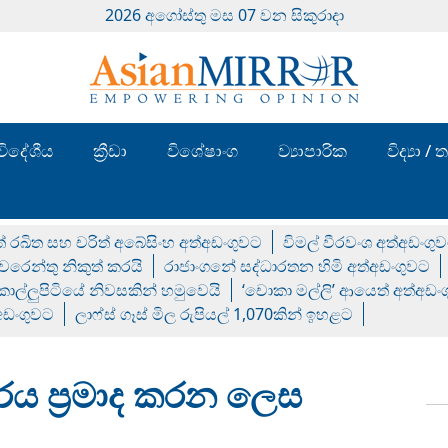
2026 අගෝස්‍තු මස 07 වන සිකුරාදා
විදේශීය
ක්‍රීඩා
විශේෂාංග
ව්‍යාපාරික
විද්‍යා 
් රඛිත සහ චරිත් අබේසිංහ අත්අඩංගුවට
විමල් වීරවංශ අත්අඩංගු
රෙන්තු නිකුත් කරයි
රාජාංගනේ සද්ධාරතන හිමි අත්අඩංගුවට
 කොල්ලුපිටියේ නිවසකින් හමුවෙයි
‘චොකා මල්ලි’ ආයෙත් අත්අඩං
්අඩංගුවට
ලාෆ්ස් ගෑස් මිල රුපියල් 1,070කින් ඉහළට
ය ප්‍රමාද කරන ලෙස