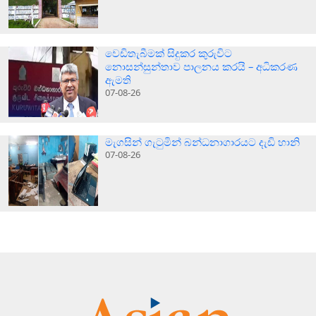
වෙඩිතැබීමක් සිදුකර කුරුවිට
නොසන්සුන්තාව පාලනය කරයි – අධිකරණ
ඇමති
07-08-26
මැගසින් ගැටුමින් බන්ධනාගාරයට දැඩි හානි
07-08-26