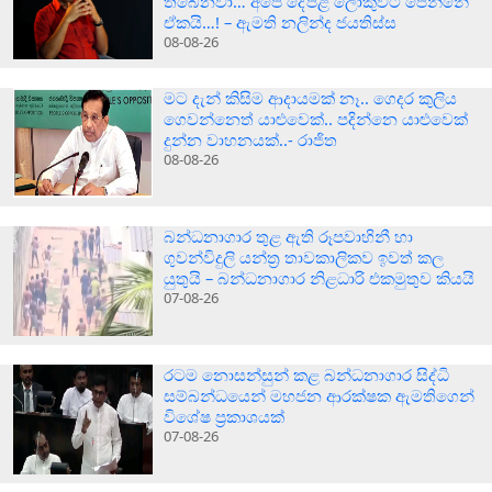
තිබෙනවා… අපේ දේපළ ලොකුවට පේන්නේ
ඒකයි…! – ඇමති නලින්ද ජයතිස්ස
08-08-26
මට දැන් කිසිම ආදායමක් නෑ.. ගෙදර කුලිය
ගෙවන්නෙත් යාළුවෙක්.. පදින්නෙ යාළුවෙක්
දුන්න වාහනයක්..- රාජිත
08-08-26
බන්ධනාගාර තුළ ඇති රූපවාහිනී හා
ගුවන්විදුලි යන්ත්‍ර තාවකාලිකව ඉවත් කල
යුතුයි – බන්ධනාගාර නිළධාරි එකමුතුව කියයි
07-08-26
රටම නොසන්සුන් කළ බන්ධනාගාර සිද්ධි
සම්බන්ධයෙන් මහජන ආරක්ෂක ඇමතිගෙන්
විශේෂ ප්‍රකාශයක්
07-08-26