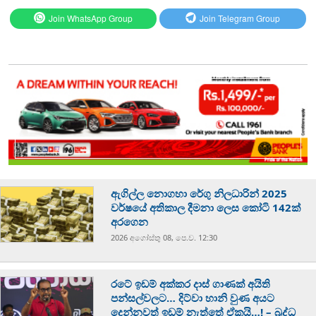
Join WhatsApp Group
Join Telegram Group
ඇගිල්ල නොගහා රේගු නිලධාරින් 2025
වර්ෂයේ අතිකාල දීමනා ලෙස කෝටි 142ක්
අරගෙන
2026 අගෝස්‍තු 08, පෙ.ව. 12:30
රටේ ඉඩම් අක්කර දාස් ගාණක් අයිති
පන්සල්වලට… දිට්වා හානි වුණ අයට
දෙන්නවත් ඉඩම් නැත්තේ ඒකයි…! – බුද්ධ