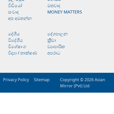
වීඩියෝ
මතවාද
සංවාද
MONEY MATTERS
අප අමතන්න
දේශීය
දේශපාලන
විදේශීය
ක්‍රීඩා
විශේෂාංග
ව්‍යාපාරික
විද්‍යා / තාක්ෂණ
අපරාධ
Privacy Policy
Sitemap
Copyright © 2026
Asian
Mirror (Pvt) Ltd