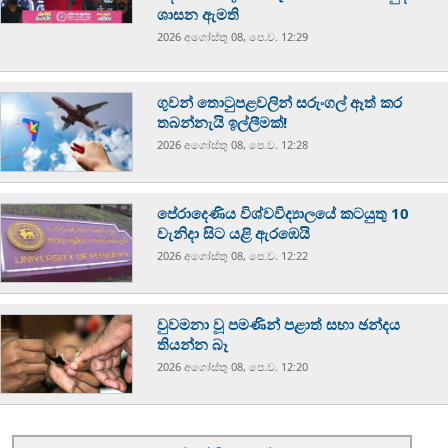
ශාසන ඇමති
2026 අගෝස්‍තු 08, පෙ.ව. 12:29
ගුවන් තොටුපළවලින් සරුංගල් ඈත් කර
තබන්නැයි ඉල්ලීමක්!
2026 අගෝස්‍තු 08, පෙ.ව. 12:28
පේරාදෙණිය විශ්වවිද්‍යාලයේ කටයුතු 10
වැනිදා සිට යළි ඇරඹෙයි
2026 අගෝස්‍තු 08, පෙ.ව. 12:22
වුවමනා වූ පමණින් පළාත් සභා ඡන්දය
තියන්න බෑ
2026 අගෝස්‍තු 08, පෙ.ව. 12:20