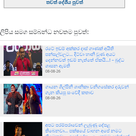
තවත් දේශීය පුවත්
ලිපිය සමග සම්බන්ධ නවතම පුවත්:
රටේ ඉඩම් අක්කර දාස් ගාණක් අයිති
පන්සල්වලට… දිට්වා හානි වුණ අයට
දෙන්නවත් ඉඩම් නැත්තේ ඒකයි…! – බුද්ධ
ශාසන ඇමති
08-08-26
ගායන ශිල්පිනී ශානිකා වනිගසේකර දරුවන්
ගැන කියපු සංවේදී කතාව
08-08-26
අපට පරම්පරාවෙන් ලැබුණු දේපළ
තිබෙනවා… පක්ෂයේ වාහන අපේ නමට