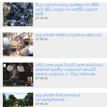
සියලු බන්ධනාගාරවල ආරක්ෂාව තර කිරීම
සඳහා ත්‍රිවිධ හමුදාව හා පොලීසිය දැනුවත්
කරයි
07-08-26
පල්ලන්සේන තත්ත්වය පාලනයට කඳුළු ගෑස්
07-08-26
රනිල් ගෙනා දූෂණ විරෝධී පනත සශෝධනය
කරන්නේ ඇමතිලා වෙනුවෙන් නෙමෙයි
ජනතාව වෙනුවන්…! – බිමල් රත්නායක
07-08-26
පල්ලන්සේන බන්ධනාගාරයේ
නොසන්සුන්තාවක්
07-08-26