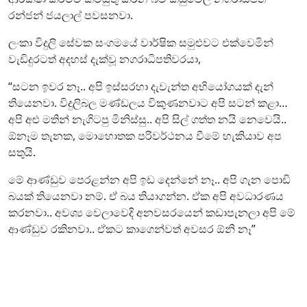
රන්ජන් ජයලාල් පවසනවා.
ලංකා විදුලි සේවක සංගමයේ වාර්ෂික සමුළුවට එක්වෙමින්
වැඩිදුරටත් අදහස් දැක්වූ නගරාධිපතිවරයා,
“සටන ඉවර නෑ.. අපි ඉස්සරහා දැවැන්ත අභියෝගයක් දැන්
තියෙනවා. විදුලිබල මණ්ඩලය විකුණනවාට අපි සටන් කළා…
අපි අළු මතින් නැගිටපු මිනිස්සු.. අපි සිල් ගත්ත නයි නෙවෙයි..
ඕනෑම තැනක, මොහොතක පරිවර්ථනය වීමේ හැකියාව අප
සතුයි.
මේ ආණ්ඩුව පෙරළන්න අපි ඉඩ දෙන්නේ නෑ.. අපි ගැන පොඩි
බයක් තියෙනවා නම්. ඒ බය තියාගන්න. ඒක අපි අවධාරණය
කරනවා.. අවශ්‍ය වෙලාවෙදි අනවසරයෙන් කඩාපැනලා අපි මේ
ආණ්ඩුව රකිනවා.. ඒකට කාගෙන්වත් අවසර ඕනි නෑ”