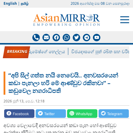
English
|
தமிழ்
2026 අගෝස්‍තු මස 08 වන සෙනසුරාදා
රන් ගෙනා රුමේෂ්ගේ හෙල්ලය
විජයදාසගේ පුත් රඛිත සහ චරිත්
“අපි සිල් ගත්ත නයි නෙවෙයි.. අනවසරයෙන්
කඩා පැනලා හරි මේ ආණ්ඩුව රකිනවා” –
කඩුවෙල නගරාධිපති
2026 ජූනි 13, පෙ.ව. 12:18
Facebook
Twitter
WhatsApp
Telegram
අවශ්‍ය වෙලාවෙදී අනවසරයෙන් කඩා පැන හෝ ආණ්ඩුව
ආරක්ෂා කිරීමට කටයුතු කරන බව කඩුවෙල නගරාධිපති