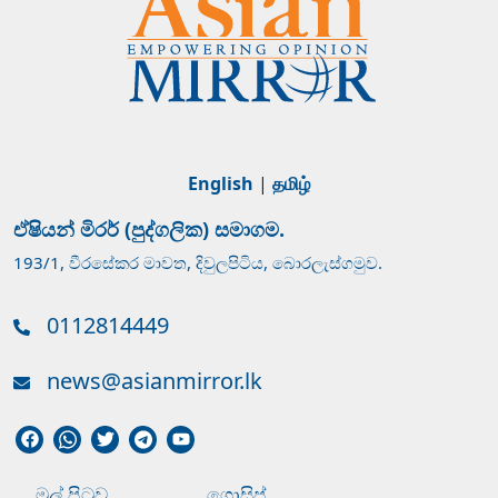
English
|
தமிழ்
ඒෂියන් මිරර් (පුද්ගලික) සමාගම.
193/1, වීරසේකර මාවත, දිවුලපිටිය, බොරලැස්ගමුව.
0112814449
news@asianmirror.lk
මුල් පිටුව
ගොසිප්