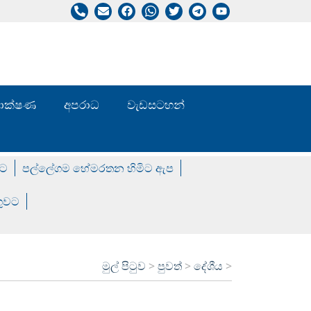
/ තාක්ෂණ
අපරාධ
වැඩසටහන්
වට
පල්ලේගම හේමරතන හිමිට ඇප
ගුවට
මුල් පිටුව
>
පුවත්
>
දේශීය
>