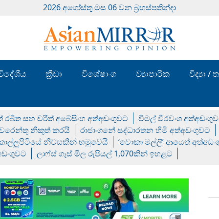
2026 අගෝස්‍තු මස 06 වන බ්‍රහස්පතින්දා
විදේශීය
ක්‍රීඩා
විශේෂාංග
ව්‍යාපාරික
විද්‍යා 
් රඛිත සහ චරිත් අබේසිංහ අත්අඩංගුවට
විමල් වීරවංශ අත්අඩංගු
රෙන්තු නිකුත් කරයි
රාජාංගනේ සද්ධාරතන හිමි අත්අඩංගුවට
 කොල්ලුපිටියේ නිවසකින් හමුවෙයි
‘චොකා මල්ලි’ ආයෙත් අත්අඩං
්අඩංගුවට
ලාෆ්ස් ගෑස් මිල රුපියල් 1,070කින් ඉහළට