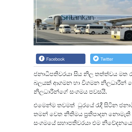
Facebook
Twitter
ජනාධිපතිවරයා සිය නිල තත්ත්වය මත රටි
බලයක් ආගමන හා විගමන නිලධාරීන් වෙ
නිලධාරීන්ගේ සංගමය පවසයි.
එමෙන්ම තවමත් ධුරයේ රැදී සිටින ජනා
තමන් වෙත නීතිමය ප්‍රතිපාදන නොමැති 
සංගමයේ සභාපතිවරයා එම නිවේදනයෙන් ව