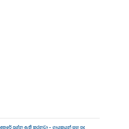
අතරේ ප්‍රශ්න ඇති කරනවා – ගායකයන් සහ පද