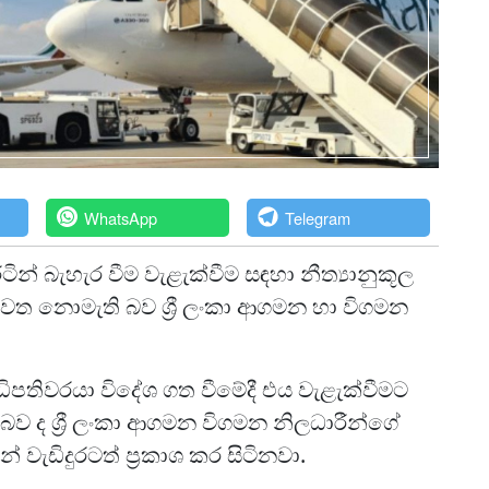
WhatsApp
Telegram
න් බැහැර වීම වැළැක්වීම සඳහා නීත්‍යානුකූල
ත නොමැති බව ශ්‍රී ලංකා ආගමන හා විගමන
ධිපතිවරයා විදේශ ගත වීමේදී එය වැළැක්වීමට
බව ද ශ්‍රී ලංකා ආගමන විගමන නිලධාරීන්ගේ
ැඩිදුරටත් ප්‍රකාශ කර සිටිනවා.