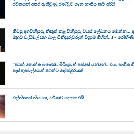
රචකයන් අතර ඇතිවුණු රණ්ඩුව ගැන භාතිය කට අරියි
හිටපු අගවිනිසුරු නිකුත් කළ විනිසුරු වයස් ලේඛනය මෙන්න… අගවි
ඔහුට වැඩිමල් සහ බාල විනිසුරුවරුන් විශ්‍රාම ගිහින්…! – රෝහි
“ජගත් තොත්ත බබෙක්.. මිරිඟුවක් පස්සේ යන්නේ.. එයා සංගීත ශි
පැස්කුවෙල්ගෙන් ජගත්ට දෝස්මුරයක්
එල්නිනෝ නියගය, වර්ෂාව දෙකම එයි..