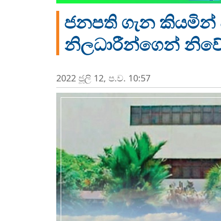
ජනපති ගැන කියමින
නිලධාරීන්ගෙන් නිව
2022 ජූලි 12, ප.ව. 10:57