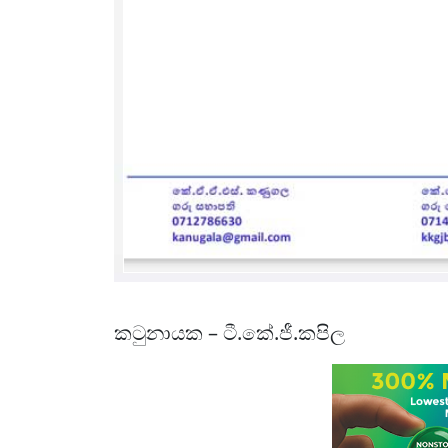
කටුනායක – ටී.කේ.ජී.කපිල