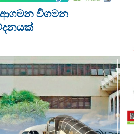
් ආගමන විගමන
ේදනයක්