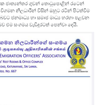
 ජාත්‍යන්තර ගුවන් තොටුපොළින් රටෙන්
ිගමන නිලධාරීන් විසින් ඔහුට රටින් පිටත්වීම
ළ බවට ජනමාධ්‍ය හා සමාජ මාධ්‍ය හරහා පළවන
 බව එම සංගමය වැඩිදුරටත් පෙන්වා දෙයි.