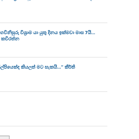
නිසුරු විශ්‍රාම යා යුතු දිනය ඉක්මවා මාස 7යි…
ණී කවිරත්න
ල්පියෙක්ද කියලත් මට සැකයි…” කීර්ති