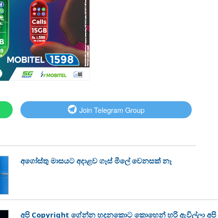
Join Telegram Group
අගෝස්තු මාසයට අදාළව ගෑස් මිලේ වෙනසක් නෑ
අපි Copyright ගේන්න හදනකොට කොහෙන් හරි ඇවිල්ලා අපි 