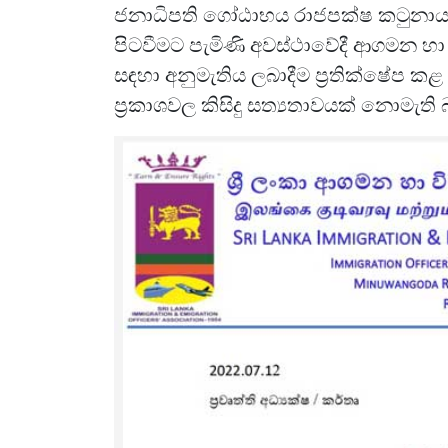
ජනාධිපති ගෝඨාභය රාජපක්ෂ කටුනායක
පිටවීමට පැමිණි අවස්ථාවේදී ආගමන හා ව
සඳහා අනුමැතිය ලබාදීම ප්‍රතික්ෂේප ක
ප්‍රකාශවල කිසිදු සත්‍යතාවයක් නොමැති