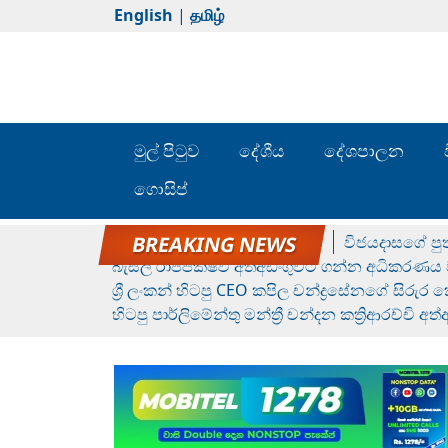
English
|
தமிழ்
මුල් පිටුව
දේශීය
දේශපාලන
ගොසිප්
රන් ගෙනා රුමේෂ්ගේ හෙල්ලය
විජයදාසගේ පුත
බැසිල් රාජපක්ෂව අත්අඩංගුවට ගන්න අධිකරණය ව
ශ්‍රී ලංකන් හිටපු CEO කපිල චන්ද්‍රසේනගේ සිරුර
හිටපු පාර්ලිමේන්තු මන්ත්‍රී චන්දන කත්‍රිආරච්චි අත