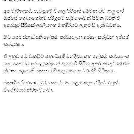
අප වාර්තාකරු පැවසූවේ විශාල පිරිසක් මේවන විට ගාලු පාර
ඔස්සේ ගෝඨාගෝගම පරිශ්‍රයට පැමිණෙමින් සිටින බවත් ඒ
අතරතුර පිරිසක් අරලියගහ මන්දිරයට ඇතුළු වී ඇති බවත්ය.
මීට පෙර ජනාධිපති ලේකම් කාර්යාලයද අරගල කරුවන් අත්පත්
කරගත්තා.
ඒ අනුව මේ වනවිට ජනාධිපති මන්දිරය සහ ලේකම් කාර්යාලය
යන දෙකටම අරගලකරුවන් ඇතුළු වී සිටින අතර තවදුරටත් එම
ස්ථාන දෙකෙහි ජනතාව විශාල වශයෙන් රැස්වී සිටිනවා.
ජනාධිපතිවරයාට ධුරය ඉවත් වන ලෙස බලකරමින් ඔවුන්
විරෝධයේ නිරත වනවා.