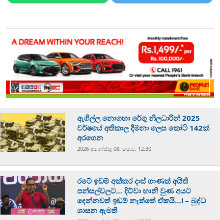
ඇගිල්ල නොගහා රේගු නිලධාරින් 2025
වර්ෂයේ අතිකාල දීමනා ලෙස කෝටි 142ක්
අරගෙන
2026 අගෝස්‍තු 08, පෙ.ව. 12:30
රටේ ඉඩම් අක්කර දාස් ගාණක් අයිති
පන්සල්වලට… දිට්වා හානි වුණ අයට
දෙන්නවත් ඉඩම් නැත්තේ ඒකයි…! – බුද්ධ
ශාසන ඇමති