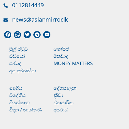
0112814449
news@asianmirror.lk
මුල් පිටුව
ගොසිප්
වීඩියෝ
මතවාද
සංවාද
MONEY MATTERS
අප අමතන්න
දේශීය
දේශපාලන
විදේශීය
ක්‍රීඩා
විශේෂාංග
ව්‍යාපාරික
විද්‍යා / තාක්ෂණ
අපරාධ