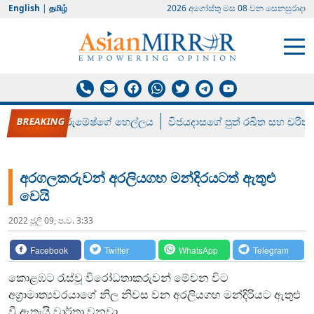
English
|
தமிழ்
2026 අගෝස්‍තු මස 08 වන සෙනසුරාදා
රන් ගෙනා රුමේෂ්ගේ හෙල්ලය
විජයදාසගේ පුත් රඛිත සහ චරිත්
අරගලකරුවන් අරලියගහ මන්දිරයටත් ඇතුළු
වෙයි
2022 ජූලි 09, ප.ව. 3:33
Facebook
Twitter
WhatsApp
Telegram
කොළඹට රැස්වූ විරෝධතාකරුවන් මේවන විට
අග්‍රාමාත්‍යවරයාගේ නිල නිවස වන අරලියගහ මන්දිරියට ඇතුළු
වී ඇතැයි වාර්තා වනවා.