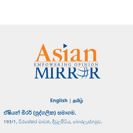
English
|
தமிழ்
ඒෂියන් මිරර් (පුද්ගලික) සමාගම.
193/1, වීරසේකර මාවත, දිවුලපිටිය, බොරලැස්ගමුව.