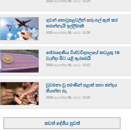
2026 අගෝස්‍තු 08, පෙ.ව. 12:29
ගුවන් තොටුපළවලින් සරුංගල් ඈත් කර
තබන්නැයි ඉල්ලීමක්!
2026 අගෝස්‍තු 08, පෙ.ව. 12:28
පේරාදෙණිය විශ්වවිද්‍යාලයේ කටයුතු 10
වැනිදා සිට යළි ඇරඹෙයි
2026 අගෝස්‍තු 08, පෙ.ව. 12:22
වුවමනා වූ පමණින් පළාත් සභා ඡන්දය
තියන්න බෑ
2026 අගෝස්‍තු 08, පෙ.ව. 12:20
තවත් දේශීය පුවත්