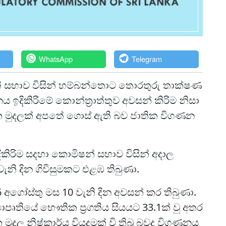
WhatsApp
Telegram
ිෂන් සභාව විසින් හම්බන්තොට තොරතුරු තාක්ෂණ
ානය ඉදිකිරිමේ කොන්ත්‍රාත්තුව අවසන් කිරිම නිසා
84ක මුදලක් අපතේ ගොස් ඇති බව ජාතික විගණන
ඉදිකිරිම සදහා කොමිෂන් සභාව විසින් අදාල
වැනි දින ගිවිසුමකට එළඹ තිබුණා.
6 අගෝස්තු මස 10 වැනි දින අවසන් කර තිබුණා.
‍යාපෘතියේ භෞතික ප්‍රගතිය සියයට 33.1ක් වු අතර
ක මුදල නිෂ්කාර්ය වියදමක් වි තිබු බවද විගණනය