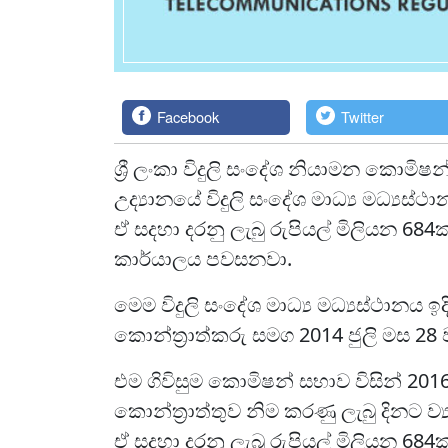
Facebook
Twitter
ශ්‍රී ලංකා විදුලි සංදේශ නියාමන කොම
උද්‍යානයේ විදුලි සංදේශ මාධ්‍ය මධ්‍යස්ථ
ඒ සදහා දරනු ලැබු රුපියල් මිලියන 6
කාර්යාලය පවසනවා.
මෙම විදුලි සංදේශ මාධ්‍ය මධ්‍යස්ථානය 
කොන්ත්‍රාත්කරු සමග 2014 ජුලි මස 28 
එම ගිවිසුම කොමිෂන් සභාව විසින් 201
කොන්ත්‍රාත්තුව නිම කරණු ලැබු දිනට ව්
ඒ සදහා දරනු ලැබු රුපියල් මිලියන 684