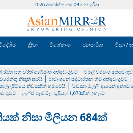
2026 අගෝස්‍තු මස 09 වන ඉරිදා
විදේශීය
ක්‍රීඩා
විශේෂාංග
ව්‍යාපාරික
විද්‍යා 
් රඛිත සහ චරිත් අබේසිංහ අත්අඩංගුවට
විමල් වීරවංශ අත්අඩංගු
රෙන්තු නිකුත් කරයි
රාජාංගනේ සද්ධාරතන හිමි අත්අඩංගුවට
 කොල්ලුපිටියේ නිවසකින් හමුවෙයි
‘චොකා මල්ලි’ ආයෙත් අත්අඩං
්අඩංගුවට
ලාෆ්ස් ගෑස් මිල රුපියල් 1,070කින් ඉහළට
ියක් නිසා මිලියන 684ක්