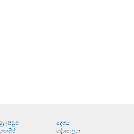
මුල් පිටුව
දේශීය
ගොසිප්
දේශපාලන