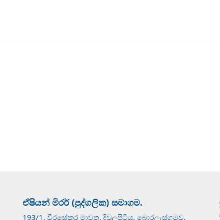
ඒෂියන් මිරර් (පුද්ගලික) සමාගම.
193/1, වීරසේකර මාවත, දිවුලපිටිය, බොරලැස්ගමුව.