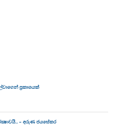
්වාගෙන් ප්‍රකාශයක්
ක්‍ෂාවයි.. – අරුණ ජයසේකර