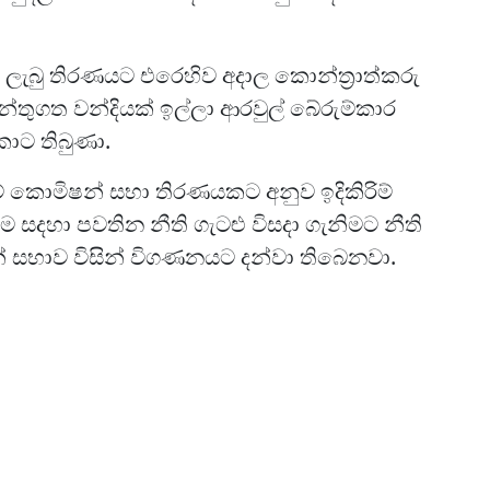
ලැබු තිරණයට එරෙහිව අදාල කොන්ත්‍රාත්කරු
න්තුගත වන්දියක් ඉල්ලා ආරවුල් බේරුම්කාර
ොට තිබුණා.
ේ කොමිෂන් සභා තිරණයකට අනුව ඉදිකිරිම්
ම සදහා පවතින නීති ගැටළු විසදා ගැනිමට නීති
සභාව විසින් විගණනයට දන්වා තිබෙනවා.