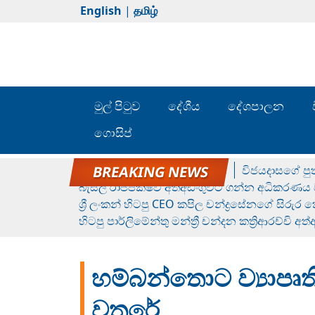
English
|
தமிழ்
මුල් පිටුව
දේශීය
දේශපාලන
ගොසිප්
රන් ගෙනා රුමේෂ්ගේ හෙල්ලය
විජයදාසගේ පුත
බැසිල් රාජපක්ෂව අත්අඩංගුවට ගන්න අධිකරණය ව
ශ්‍රී ලංකන් හිටපු CEO කපිල චන්ද්‍රසේනගේ සිරුර
හිටපු පාර්ලිමේන්තු මන්ත්‍රී චන්දන කත්‍රිආරච්චි අත
හම්බන්තොට ව්‍යාපෘත
වතුරේ