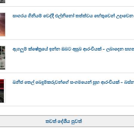
සාගරය ගිනියම් වෙද්දී එල්නිනෝ තත්ත්වය හේතුවෙන් උදා
ඇගලුම් ක්ෂේත්‍රයේ ඉන්න ඔබට අසුබ ආරංචියක් – ලබාදෙන සහ
ඛනිජ තෙල් බෙදුම්කරුවන්ගේ සංගමයෙන් සුභ ආරංචියක් – බස්
තවත් දේශීය පුවත්