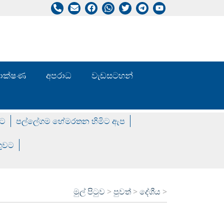
/ තාක්ෂණ
අපරාධ
වැඩසටහන්
වට
පල්ලේගම හේමරතන හිමිට ඇප
ගුවට
මුල් පිටුව
>
පුවත්
>
දේශීය
>