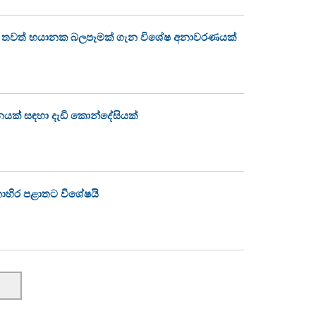
වෙන තවත් භයානක බලපෑමක් ගැන විශේෂ අනාවරණයක්
නයක් සඳහා දැඩි කොන්දේසියක්
නාහිර පළාතට විශේෂයි