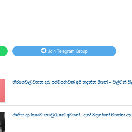
Join Telegram Group
හිරගෙවල් වහන දරු පරම්පරාවක් අපි හදන්න ඕනේ – ටිල්වින් සිල
ජාතික ආරක්‍ෂාව තහවුරු කර අවසන්.. දැන් බලන්නේ මහජන ආර