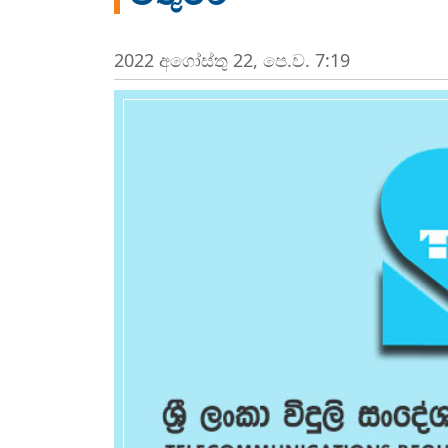
2022 අගෝස්‍තු 22, පෙ.ව. 7:19