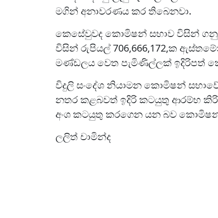
මගින් අනාවරණය කර තිබෙනවා.
කෙසේවුවද කොමිෂන් සභාව විසින් ගනු 
විසින් රුපියල් 706,666,172,ක ඇස්තමේ
මණ්ඩලය වෙත පැමිණිල්ලක් ඉදිරිපත් ක
විදුලි සංදේශ නියාමන කොමිෂන් සභාව
නතර කළබවත් ඉදිරි කටයුතු ආරම්භ කිරි
අංශ කටයුතු කරගෙන යන බව කොමිෂන් 
ලලිත් චාමින්ද