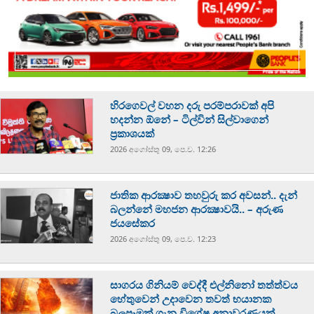
හිරගෙවල් වහන දරු පරම්පරාවක් අපි
හදන්න ඕනේ – ටිල්වින් සිල්වාගෙන්
ප්‍රකාශයක්
2026 අගෝස්‍තු 09, පෙ.ව. 12:26
ජාතික ආරක්‍ෂාව තහවුරු කර අවසන්.. දැන්
බලන්නේ මහජන ආරක්‍ෂාවයි.. – අරුණ
ජයසේකර
2026 අගෝස්‍තු 09, පෙ.ව. 12:23
සාගරය ගිනියම් වෙද්දී එල්නිනෝ තත්ත්වය
හේතුවෙන් උදාවෙන තවත් භයානක
බලපෑමක් ගැන විශේෂ අනාවරණයක්