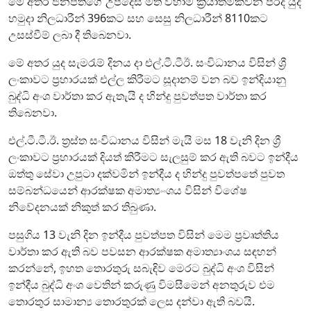
මේ අතර ජනපතිගේ උපදෙස් මත වහාම ක්‍රියාත්මකවන පරිදි යුද
හමුදා නිලධාරීන් 396කට සහ සෙසු නිලධාරීන් 8110කට
උසස්වීම් ලබා දී තිබෙනවා.
මේ අතර යුද සැමරැම් දිනය දා එල්.ටී.ටීඊ. සංවිධානය විසින් ශ්‍රී
ලංකාවට ප්‍රහාරයක් එල්ල කිරීමට සූදානම් වන බව ඉන්දියානු
බුද්ධි අංශ වාර්තා කර ඇතැයි ද හින්දු පුවත්පත වාර්තා කර
තිබෙනවා.
එල්.ටී.ටී.ඊ. ත්‍රස්ත සංවිධානය විසින් මැයි මස 18 වැනි දින ශ්‍රී
ලංකාවට ප්‍රහාරයක් දියත් කිරීමට සැලසුම් කර ඇති බවට ඉන්දීය
ඔත්තු සේවා උපුටා දක්වමින් ඉන්දීය ද හින්දු පුවත්පතේ පුවත
සම්බන්ධයෙන් ආරක්ෂක අමාත්‍යංංශය විසින් විශේෂ
නිවේදනයක් නිකුත් කර තිබුණා.
පසුගිය 13 වැනි දින ඉන්දීය පුවත්පත විසින් මෙම ප්‍රවෘත්තිය
වාර්තා කර ඇති බව පවසන ආරක්ෂක අමාත්‍යාංශය සඳහන්
කරන්නේ, ඉහත තොරතුරු සබැඳිව මෙරට බුද්ධි අංශ විසින්
ඉන්දීය බුද්ධි අංශ වෙතින් කරුණු විමසීමෙන් අනතුරුව එම
තොරතුර සාමාන්‍ය තොරතුරක් ලෙස දන්වා ඇති බවයි.