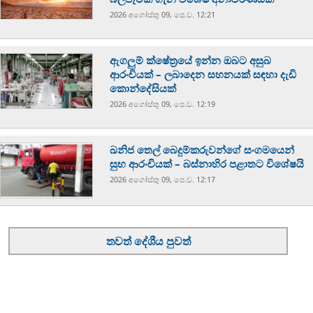
2026 අගෝස්‍තු 09, පෙ.ව. 12:21
ඇගලුම් ක්ෂේත්‍රයේ ඉන්න ඔබට අසුබ
ආරංචියක් – ලබාදෙන සහනයක් සඳහා දැඩි
කොන්දේසියක්
2026 අගෝස්‍තු 09, පෙ.ව. 12:19
ඛනිජ තෙල් බෙදුම්කරුවන්ගේ සංගමයෙන්
සුභ ආරංචියක් – බස්නාහිර පළාතට විශේෂයි
2026 අගෝස්‍තු 09, පෙ.ව. 12:17
තවත් දේශීය පුවත්