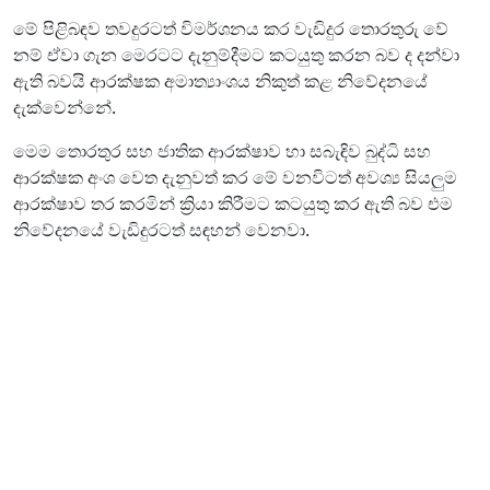
මේ පිළිබඳව තවදුරටත් විමර්ශනය කර වැඩිදුර තොරතුරු වේ
නම් ඒවා ගැන මෙරටට දැනුම්දීමට කටයුතු කරන බව ද දන්වා
ඇති බවයි ආරක්ෂක අමාත්‍යාංශය නිකුත් කළ නිවේදනයේ
දැක්වෙන්නේ.
මෙම තොරතුර සහ ජාතික ආරක්ෂාව හා සබැඳිව බුද්ධි සහ
ආරක්ෂක අංශ වෙත දැනුවත් කර මේ වනවිටත් අවශ්‍ය සියලුම
ආරක්ෂාව තර කරමින් ක්‍රියා කිරීමට කටයුතු කර ඇති බව එම
නිවේදනයේ වැඩිදුරටත් සඳහන් වෙනවා.