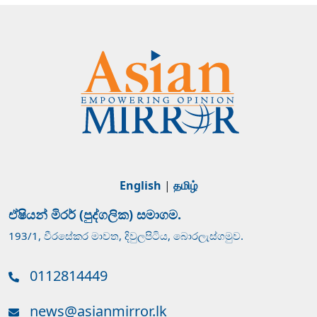
English
|
தமிழ்
ඒෂියන් මිරර් (පුද්ගලික) සමාගම.
193/1, වීරසේකර මාවත, දිවුලපිටිය, බොරලැස්ගමුව.
0112814449
news@asianmirror.lk