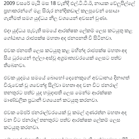
2009 වසරේ මැයි මස 18 වැනිදි එල්.ටී.ටී.ඊ, නායක වේලුපිල්ලේ
ප්‍රභාකරන්ගේ මළ සිරුර නන්දිකඩාල් කලපුවෙන් සොයා
ගැනීමත් සමග යුද්ධය නිල වශයෙන් අවසන් වුණා.
එදා යුද්ධය පැවැති සමයේ ආරක්ෂක ලේකම් ලෙස කටයුතු කළ
ගෝඨාභය රාජපක්ෂ මහතා අද ජනපනති වී සිටිනවා.
එවක ජනපති ලෙස කටයුතු කළ මහින්ද රාජපක්ෂ මහතා අද
සිය ධුරයෙන් ඉල්ලා අස්වූ අග්‍රමාත්‍යවරයෙක් ලෙසට පත්ව
තිබෙනවා.
එවක යුදමය සමයේ බොහෝ දෙනෙකුගේ අවධානය දිනාගත්
විරුවෙක් වූ ශවෙන්ද්‍ර සිල්වා මහතා අද වන විට ජනරාල්
තනතුරට පත්ව යුද හමුදාපති ලෙස මෙන්ම ආරක්ෂක
මාණ්ඩලික ප්‍රධානි වශයෙන් කටයුතු කරනවා.
එවක මේජර් ජනරාල්වරයෙක් වූ කමල් ගුණරත්න මහතා අද
වන විට ජනරාල් තනතුරට පත්ව ආරක්ෂක ලේකම් ලෙස
කටයුතු කරනවා.