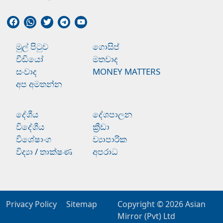
මුල් පිටුව
ගොසිප්
වීඩියෝ
මතවාද
සංවාද
MONEY MATTERS
අප අමතන්න
දේශීය
දේශපාලන
විදේශීය
ක්‍රීඩා
විශේෂාංග
ව්‍යාපාරික
විද්‍යා / තාක්ෂණ
අපරාධ
Privacy Policy
Sitemap
Copyright © 2026
Asian
Mirror (Pvt) Ltd