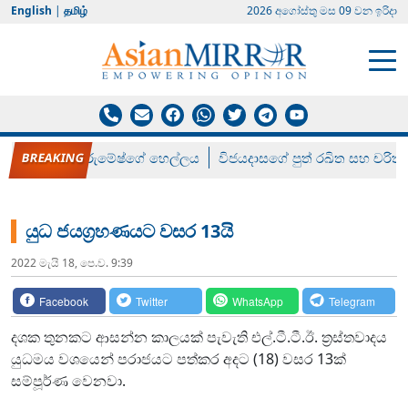
English
|
தமிழ்
2026 අගෝස්‍තු මස 09 වන ඉරිදා
රන් ගෙනා රුමේෂ්ගේ හෙල්ලය
විජයදාසගේ පුත් රඛිත සහ චරිත්
යුධ ජයග්‍රහණයට වසර 13යි
2022 මැයි 18, පෙ.ව. 9:39
Facebook
Twitter
WhatsApp
Telegram
දශක තුනකට ආසන්න කාලයක් පැවැති එල්.ටී.ටී.ඊ. ත්‍රස්තවාදය
යුධමය වශයෙන් පරාජයට පත්කර අදට (18) වසර 13ක්
සම්පූර්ණ වෙනවා.