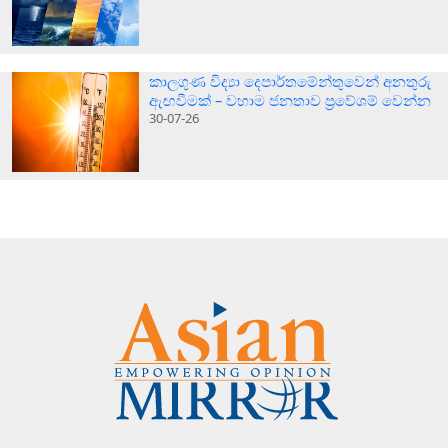
කාලගුණ විද්‍යා දෙපාර්තමේන්තුවෙන් අනතුරු
ඇඟවීමක් – වහාම ජනතාව ප්‍රවේශම් වෙන්න
30-07-26