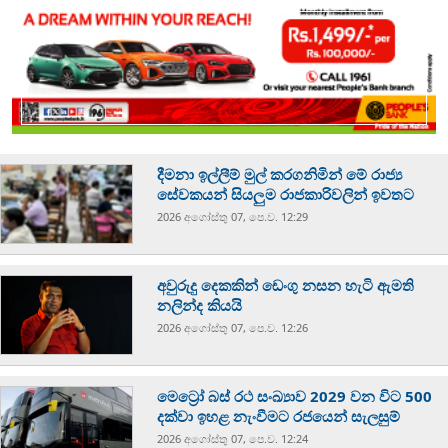
දීමනා ඉල්ලීම් මුල් කරගනිමින් මේ රාජ්‍ය
සේවකයන් සියලුම රාජකාරිවලින් ඉවතට
2026 අගෝස්‍තු 07, පෙ.ව. 12:29
අවුරුදු දෙකකින් ඩෙංගු නසන හැටි ඇමති
නලින්ද කියයි
2026 අගෝස්‍තු 07, පෙ.ව. 12:26
මෙට්‍රෝ බස් රථ සංඛ්‍යාව 2029 වන විට 500
දක්වා ඉහළ නැංවීමට රජයෙන් සැලසුම්
2026 අගෝස්‍තු 07, පෙ.ව. 12:24