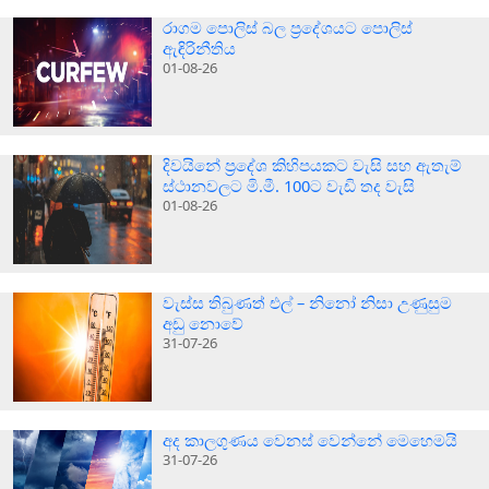
රාගම පොලිස් බල ප්‍රදේශයට පොලිස්
ඇඳිරිනීතිය
01-08-26
දිවයිනේ ප්‍රදේශ කිහිපයකට වැසි සහ ඇතැම්
ස්ථානවලට මි.මී. 100ට වැඩි තද වැසි
01-08-26
වැස්ස තිබුණත් එල් – නිනෝ නිසා උණුසුම
අඩු නොවේ
31-07-26
අද කාලගුණය වෙනස් වෙන්නේ මෙහෙමයි
31-07-26