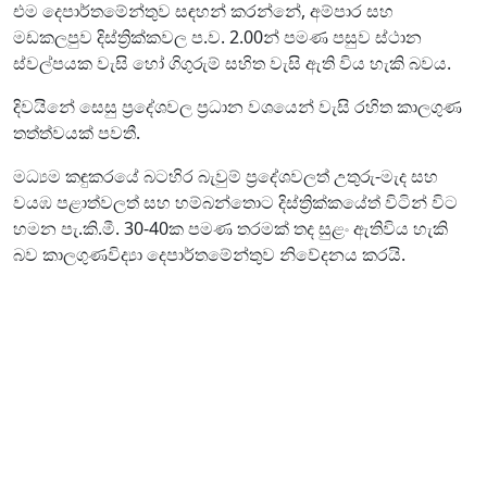
එම දෙපාර්තමේන්තුව සඳහන් කරන්නේ, අම්පාර සහ
මඩකලපුව දිස්ත්‍රික්කවල ප.ව. 2.00න් පමණ පසුව ස්ථාන
ස්වල්පයක වැසි හෝ ගිගුරුම් සහිත වැසි ඇති විය හැකි බවය.
දිවයිනේ සෙසු ප්‍රදේශවල ප්‍රධාන වශයෙන් වැසි රහිත කාලගුණ
තත්ත්වයක් පවතී.
මධ්‍යම කඳුකරයේ බටහිර බැවුම් ප්‍රදේශවලත් උතුරු-මැද සහ
වයඹ පළාත්වලත් සහ හම්බන්තොට දිස්ත්‍රික්කයේත් විටින් විට
හමන පැ.කි.මී. 30-40ක පමණ තරමක් තද සුළං ඇතිවිය හැකි
බව කාලගුණවිද්‍යා දෙපාර්තමේන්තුව නිවේදනය කරයි.