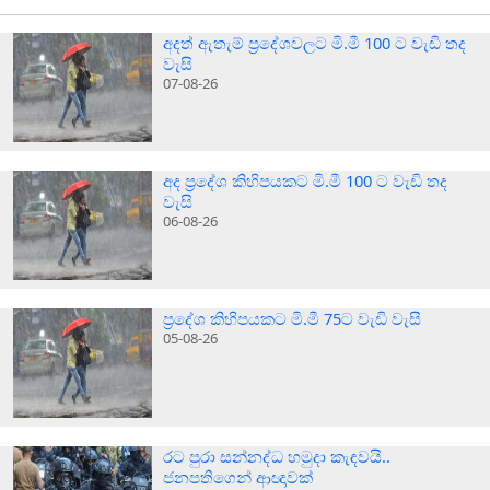
අදත් ඇතැම් ප්‍රදේශවලට මි.මී 100 ට වැඩි තද
වැසි
07-08-26
අද ප්‍රදේශ කිහිපයකට මි.මී 100 ට වැඩි තද
වැසි
06-08-26
ප්‍රදේශ කිහිපයකට මි.මී 75ට වැඩි වැසි
05-08-26
රට පුරා සන්නද්ධ හමුදා කැඳවයි..
ජනපතිගෙන් ආඥාවක්