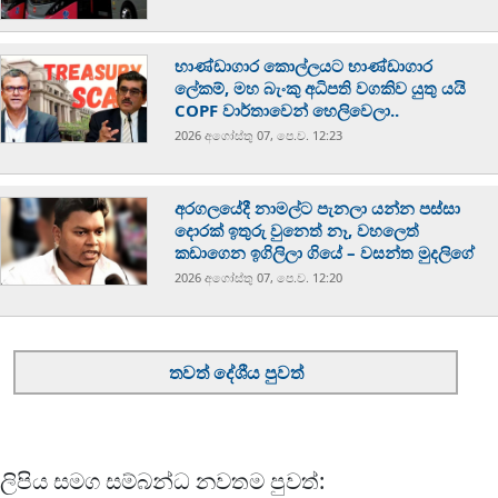
භාණ්ඩාගාර කොල්ලයට භාණ්ඩාගාර
ලේකම්, මහ බැංකු අධිපති වගකිව යුතු යයි
COPF වාර්තාවෙන් හෙලිවෙලා..
2026 අගෝස්‍තු 07, පෙ.ව. 12:23
අරගලයේදී නාමල්ට පැනලා යන්න පස්ස‍ා
දොරක් ඉතුරු වුනෙත් නෑ, වහලෙත්
කඩාගෙන ඉගිලිලා ගියේ – වසන්ත මුදලිගේ
2026 අගෝස්‍තු 07, පෙ.ව. 12:20
තවත් දේශීය පුවත්
ලිපිය සමග සම්බන්ධ නවතම පුවත්: