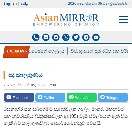
English
|
தமிழ்
2026 අගෝස්‍තු මස 06 වන බ්‍රහස්පතින්දා
රන් ගෙනා රුමේෂ්ගේ හෙල්ලය
විජයදාසගේ පුත් රඛිත සහ චරිත්
අද කාලගුණය
2025 සැප්‍තැම්‍බර් 05, පෙ.ව. 12:00
Facebook
Twitter
WhatsApp
Telegram
බස්නාහිර සහ සබරගමුව පළාත්වලත් ගාල්ල, මාතර, මහනුවර
සහ නුවරඑළිය දිස්ත්‍රික්කවලත් අද (05) වැසි ස්වල්පයක් ඇති විය
හැකි බව කාලගුණවිද්‍යා දෙපාර්තමේන්තුව පවසයි.