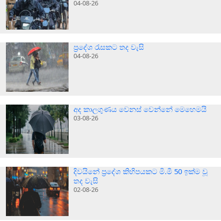
04-08-26
ප්‍රදේශ රැසකට තද වැසි
04-08-26
අද කාලගුණය වෙනස් වෙන්නේ මෙහෙමයි
03-08-26
දිවයිනේ ප්‍රදේශ කිහිපයකට මි.මී 50 ඉක්ම වූ
තද වැසි
02-08-26