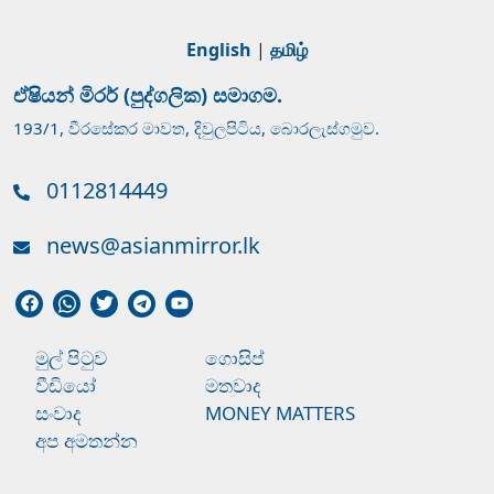
English
|
தமிழ்
ඒෂියන් මිරර් (පුද්ගලික) සමාගම.
193/1, වීරසේකර මාවත, දිවුලපිටිය, බොරලැස්ගමුව.
0112814449
news@asianmirror.lk
මුල් පිටුව
ගොසිප්
වීඩියෝ
මතවාද
සංවාද
MONEY MATTERS
අප අමතන්න