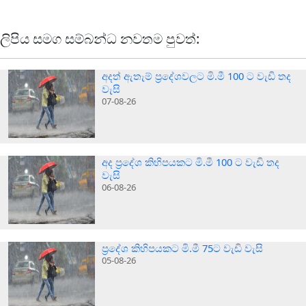
ලිපිය සමග සම්බන්ධ නවතම පුවත්:
අදත් ඇතැම් ප්‍රදේශවලට මි.මී 100 ට වැඩි තද
වැසි
07-08-26
අද ප්‍රදේශ කිහිපයකට මි.මී 100 ට වැඩි තද
වැසි
06-08-26
ප්‍රදේශ කිහිපයකට මි.මී 75ට වැඩි වැසි
05-08-26