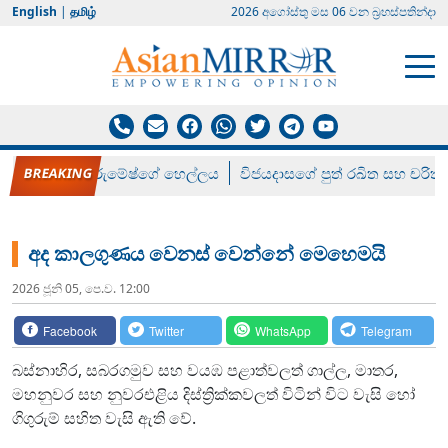
English
|
தமிழ்
2026 අගෝස්‍තු මස 06 වන බ්‍රහස්පතින්දා
රන් ගෙනා රුමේෂ්ගේ හෙල්ලය
විජයදාසගේ පුත් රඛිත සහ චරිත්
අද කාලගුණය වෙනස් වෙන්නේ මෙහෙමයි
2026 ජූනි 05, පෙ.ව. 12:00
Facebook
Twitter
WhatsApp
Telegram
බස්නාහිර, සබරගමුව සහ වයඹ පළාත්වලත් ගාල්ල, මාතර,
මහනුවර සහ නුවරඑළිය දිස්ත්‍රික්කවලත් විටින් විට වැසි හෝ
ගිගුරුම් සහිත වැසි ඇති වේ.