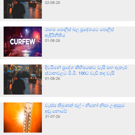
02-08-26
රාගම පොලිස් බල ප්‍රදේශයට පොලිස්
ඇඳිරිනීතිය
01-08-26
දිවයිනේ ප්‍රදේශ කිහිපයකට වැසි සහ ඇතැම්
ස්ථානවලට මි.මී. 100ට වැඩි තද වැසි
01-08-26
වැස්ස තිබුණත් එල් – නිනෝ නිසා උණුසුම
අඩු නොවේ
31-07-26