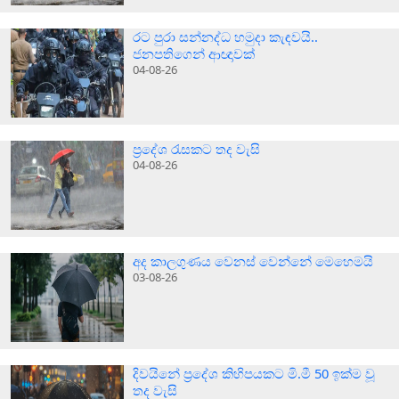
රට පුරා සන්නද්ධ හමුදා කැඳවයි..
ජනපතිගෙන් ආඥාවක්
04-08-26
ප්‍රදේශ රැසකට තද වැසි
04-08-26
අද කාලගුණය වෙනස් වෙන්නේ මෙහෙමයි
03-08-26
දිවයිනේ ප්‍රදේශ කිහිපයකට මි.මී 50 ඉක්ම වූ
තද වැසි