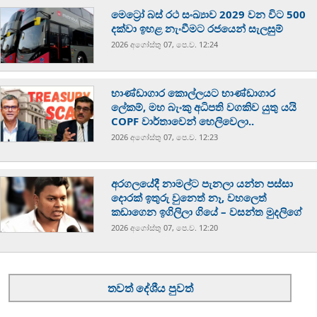
මෙට්‍රෝ බස් රථ සංඛ්‍යාව 2029 වන විට 500
දක්වා ඉහළ නැංවීමට රජයෙන් සැලසුම්
2026 අගෝස්‍තු 07, පෙ.ව. 12:24
භාණ්ඩාගාර කොල්ලයට භාණ්ඩාගාර
ලේකම්, මහ බැංකු අධිපති වගකිව යුතු යයි
COPF වාර්තාවෙන් හෙලිවෙලා..
2026 අගෝස්‍තු 07, පෙ.ව. 12:23
අරගලයේදී නාමල්ට පැනලා යන්න පස්ස‍ා
දොරක් ඉතුරු වුනෙත් නෑ, වහලෙත්
කඩාගෙන ඉගිලිලා ගියේ – වසන්ත මුදලිගේ
2026 අගෝස්‍තු 07, පෙ.ව. 12:20
තවත් දේශීය පුවත්