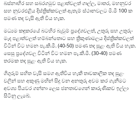
බස්නාහිර සහ සබරගමුව පළාත්වලත් ගාල්ල, මාතර, මහනුවර
සහ නුවරඑළිය දිස්ත්‍රික්කවලත් ඇතැම් ස්ථානවලට මි.මී 100 ක
පමණ තද වැසි ඇති විය හැක.
මධ්‍යම කඳුකරයේ බටහිර බෑවුම් ප්‍රදේශවලත්, උතුරු සහ උතුරු-
මැද පළාත්වලත් හම්බන්තොට සහ ත්‍රිකුණාමලය දිස්ත්‍රික්කවලත්
විටින් විට හමන පැ.කි.මී. (40-50) පමණ තද සුළං ඇති විය හැක.
සෙසු ප්‍රදේශවල විටින් විට හමන පැ.කි.මී. (30-40) පමණ
තරමක තද සුළං ඇති විය හැක.
ගිගුරුම් සහිත වැසි සමග ඇතිවිය හැකි තාවකාලික තද සුළං
වලින් සහ අකුණු මඟින් සිදු වන අනතුරු අවම කර ගැනීමට
අවශ්‍ය පියවර ගන්නා ලෙස ජනතාවගෙන් කාරුණිකව ඉල්ලා
සිටිනු ලැබේ.