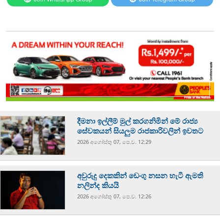
දීමනා ඉල්ලීම් මුල් කරගනිමින් මේ රාජ්‍ය
සේවකයන් සියලුම රාජකාරිවලින් ඉවතට
2026 අගෝස්‍තු 07, පෙ.ව. 12:29
අවුරුදු දෙකකින් ඩෙංගු නසන හැටි ඇමති
නලින්ද කියයි
2026 අගෝස්‍තු 07, පෙ.ව. 12:26