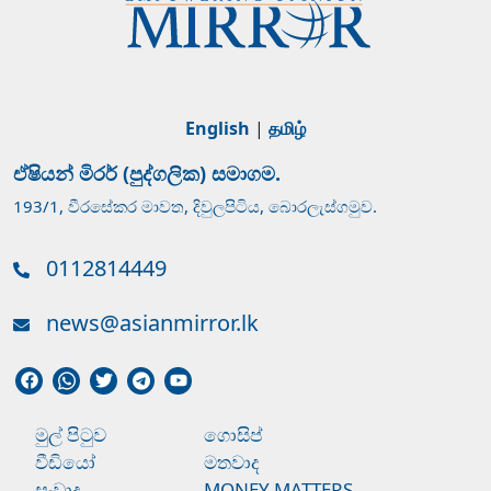
English
|
தமிழ்
ඒෂියන් මිරර් (පුද්ගලික) සමාගම.
193/1, වීරසේකර මාවත, දිවුලපිටිය, බොරලැස්ගමුව.
0112814449
news@asianmirror.lk
මුල් පිටුව
ගොසිප්
වීඩියෝ
මතවාද
සංවාද
MONEY MATTERS