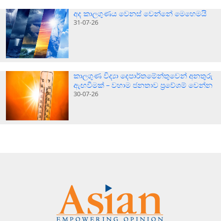
අද කාලගුණය වෙනස් වෙන්නේ මෙහෙමයි
31-07-26
කාලගුණ විද්‍යා දෙපාර්තමේන්තුවෙන් අනතුරු
ඇඟවීමක් – වහාම ජනතාව ප්‍රවේශම් වෙන්න
30-07-26