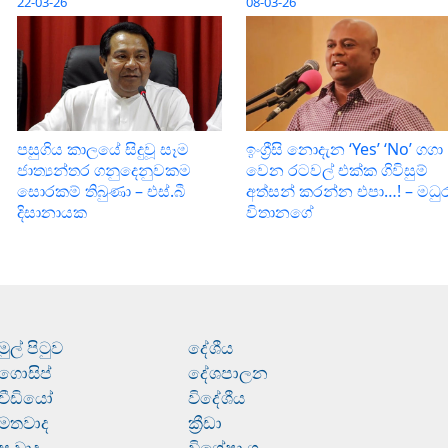
22-03-26
08-03-26
පසුගිය කාලයේ සිදුවූ සෑම
ඉංග්‍රීසි නොදැන ‘Yes’ ‘No’ ගගා
ජාත්‍යන්තර ගනුදෙනුවකම
වෙන රටවල් එක්ක ගිවිසුම්
සොරකම් තිබුණා – එස්.බී
අත්සන් කරන්න එපා…! – මධු
දිසානායක
විතානගේ
මුල් පිටුව
දේශීය
ගොසිප්
දේශපාලන
වීඩියෝ
විදේශීය
මතවාද
ක්‍රීඩා
සංවාද
විශේෂාංග