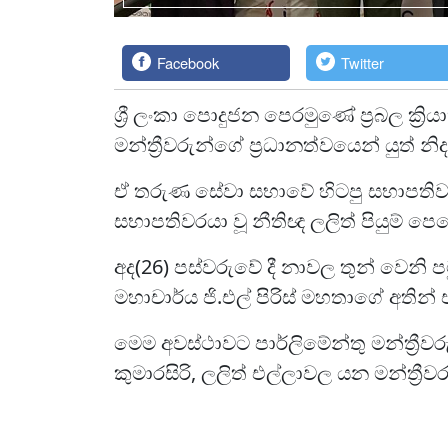
Facebook
Twitter
ශ්‍රී ලංකා පොදුජන පෙරමුණේ ප්‍රබල ක්‍ර
මන්ත්‍රීවරුන්ගේ ප්‍රධානත්වයෙන් යුත
ඒ තරුණ සේවා සභාවේ හිටපු සභාපතිව
සභාපතිවරයා වූ නීතිඥ ලලිත් පියුම් පෙ
අද(26) පස්වරුවේ දී නාවල තුන් වෙනි ප
මහාචාර්ය ජි.එල් පිරිස් මහතාගේ අතින
මෙම අවස්ථාවට පාර්ලිමේන්තු මන්ත්‍රීව
කුමාරසිරි, ලලිත් එල්ලාවල යන මන්ත්‍රීවරු