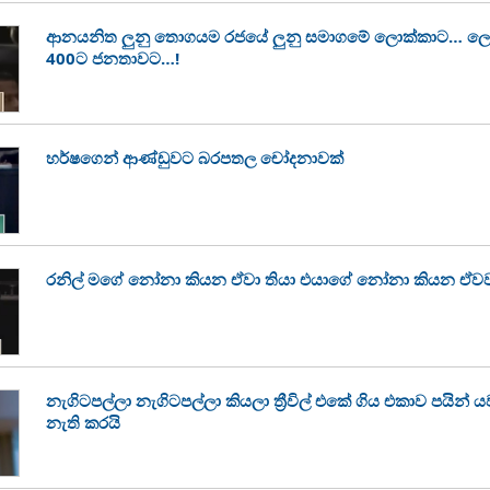
ආනයනිත ලුනු තොගයම රජයේ ලුනු සමාගමේ ලොක්කාට… ලොක්
400ට ජනතාවට…!
හර්ෂගෙන් ආණ්ඩුවට බරපතල චෝදනාවක්
රනිල් මගේ නෝනා කියන ඒවා තියා එයාගේ නෝනා කියන ඒවවත
නැගිටපල්ලා නැගිටපල්ලා කියලා ත්‍රීවිල් එකේ ගිය එකාව පයින් ය
නැති කරයි