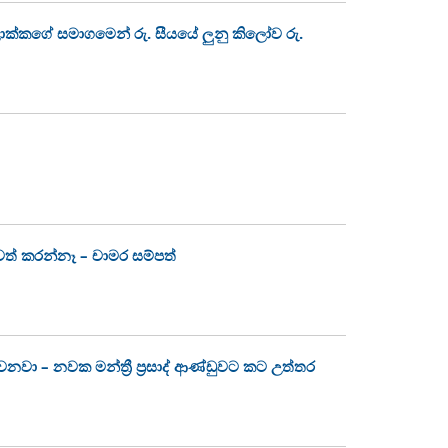
කගේ සමාගමෙන් රු. සීයයේ ලුනු කිලෝව රු.
් කරන්නෑ – චාමර සම්පත්
වනවා – නවක මන්ත්‍රී ප්‍රසාද් ආණ්ඩුවට කට උත්තර