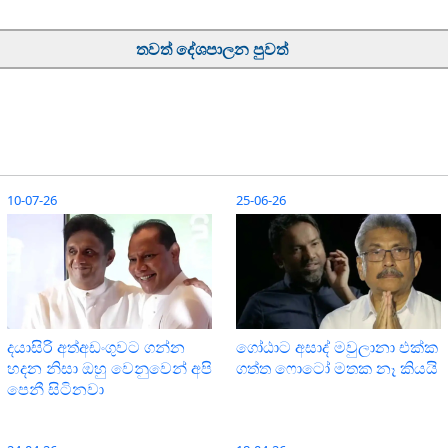
තවත් දේශපාලන පුවත්
10-07-26
25-06-26
දයාසිරි අත්අඩංගුවට ගන්න
ගෝඨාට අසාද් මවුලානා එක්ක
හදන නිසා ඔහු වෙනුවෙන් අපි
ගත්ත ෆොටෝ මතක නෑ කියයි
පෙනී සිටිනවා