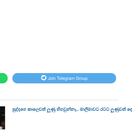
Join Telegram Group
සුද්දගෙ කාලෙවත් ලුණු හිගවුන්නෑ.. මාලිමාවට රටට ලුණුවත් ද