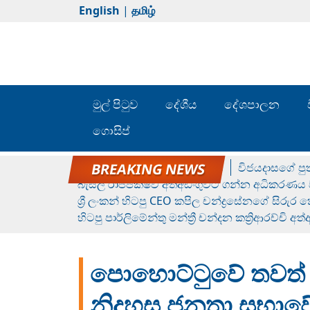
English
|
தமிழ்
මුල් පිටුව
දේශීය
දේශපාලන
ගොසිප්
රන් ගෙනා රුමේෂ්ගේ හෙල්ලය
විජයදාසගේ පුත
බැසිල් රාජපක්ෂව අත්අඩංගුවට ගන්න අධිකරණය ව
ශ්‍රී ලංකන් හිටපු CEO කපිල චන්ද්‍රසේනගේ සිරුර
හිටපු පාර්ලිමේන්තු මන්ත්‍රී චන්දන කත්‍රිආරච්චි අත
පොහොට්ටුවේ තවත් ප
නිදහස ජනතා සභාවේ