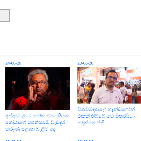
24-06-26
23-06-26
විශ්වවිද්‍යාලේ හෑන්ඩ්ෆෝන්
අත්අඩංගුවට ගන්න එපා කියන
එකක් තිබ්බේ මට විතරයි…-
ගෝඨාගේ පෙත්සමේ වැඩිදුර
හඳුන්නෙත්ති
කරුණු සලකා බැලීම අද