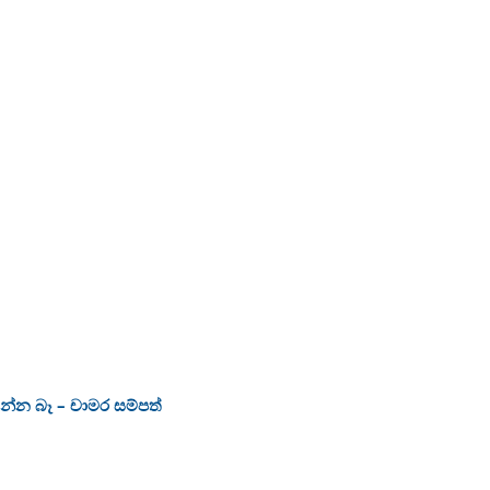
ෙන්න බෑ – චාමර සම්පත්