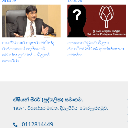
24-04-26
18-04-26
භාණ්ඩාගාර හැකරා මහින්ද
පොහොට්ටුවේ මීළඟ
රාජපක්‍ෂගේ ඥාතියෙක්
ජනාධිපවතිරණ අපේක්ෂකයා
වෙන්න පුළුවන් – ඩිලාන්
මෙන්න
පෙරේරා
ඒෂියන් මිරර් (පුද්ගලික) සමාගම.
193/1, වීරසේකර මාවත, දිවුලපිටිය, බොරලැස්ගමුව.
0112814449