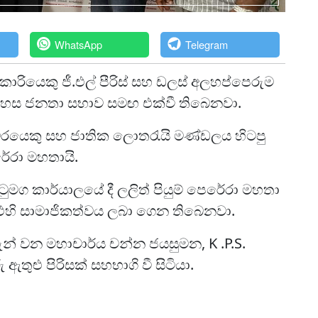
WhatsApp
Telegram
ියාකාරියෙකු ජී.එල් පීරිස් සහ ඩලස් අලහප්පෙරුම
් නිදහස ජනතා සභාව සමඟ එක්වී තිබෙනවා.
රයෙකු සහ ජාතික ලොතරැයි මණ්ඩලය හිටපු
රේරා මහතායි.
ටුමග කාර්යාලයේ දී ලලිත් පියුම් පෙරේරා මහතා
් එහි සාමාජිකත්වය ලබා ගෙන තිබෙනවා.
රුන් වන මහාචාර්ය චන්න ජයසුමන, K .P.S.
 ඇතුළු පිරිසක් සහභාගි වී සිටියා.