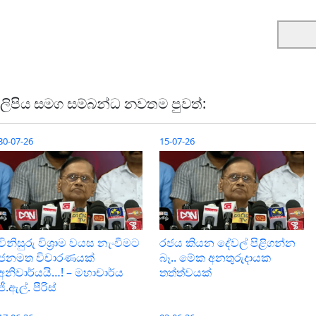
ලිපිය සමග සම්බන්ධ නවතම පුවත්:
30-07-26
15-07-26
විනිසුරු විශ්‍රාම වයස නැංවීමට
රජය කියන දේවල් පිළිගන්න
ජනමත විචාරණයක්
බෑ.. මේක අනතුරුදායක
අනිවාර්යයි…! – මහාචාර්ය
තත්ත්වයක්
ජී.ඇල්. පීරිස්