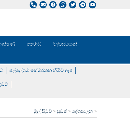
/ තාක්ෂණ
අපරාධ
වැඩසටහන්
වට
පල්ලේගම හේමරතන හිමිට ඇප
ගුවට
මුල් පිටුව
>
පුවත්
>
දේශපාලන
>