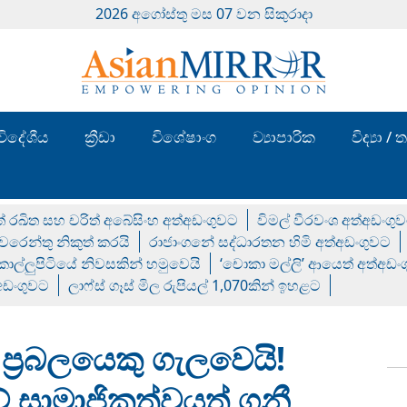
2026 අගෝස්‍තු මස 07 වන සිකුරාදා
විදේශීය
ක්‍රීඩා
විශේෂාංග
ව්‍යාපාරික
විද්‍යා 
් රඛිත සහ චරිත් අබේසිංහ අත්අඩංගුවට
විමල් වීරවංශ අත්අඩංගු
රෙන්තු නිකුත් කරයි
රාජාංගනේ සද්ධාරතන හිමි අත්අඩංගුවට
 කොල්ලුපිටියේ නිවසකින් හමුවෙයි
‘චොකා මල්ලි’ ආයෙත් අත්අඩං
්අඩංගුවට
ලාෆ්ස් ගෑස් මිල රුපියල් 1,070කින් ඉහළට
්‍රබලයෙකු ගැලවෙයි!
 සාමාජිකත්වයත් ගනී