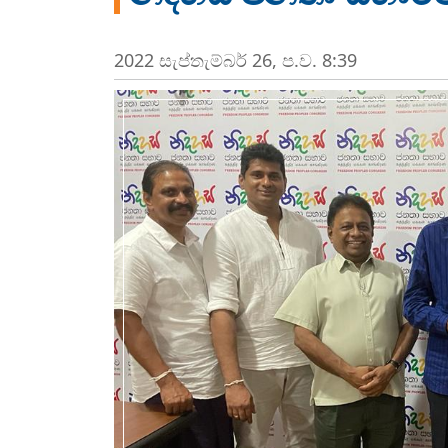
2022 සැප්‍තැම්‍බර් 26, ප.ව. 8:39