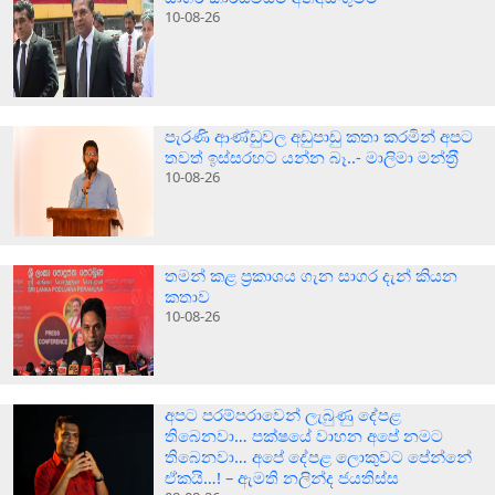
10-08-26
පැරණි ආණ්ඩුවල අඩුපාඩු කතා කරමින් අපට
තවත් ඉස්සරහට යන්න බෑ..- මාලිමා මන්ත‍්‍රී
10-08-26
තමන් කළ ප්‍රකාශය ගැන සාගර දැන් කියන
කතාව
10-08-26
අපට පරම්පරාවෙන් ලැබුණු දේපළ
තිබෙනවා… පක්ෂයේ වාහන අපේ නමට
තිබෙනවා… අපේ දේපළ ලොකුවට පේන්නේ
ඒකයි…! – ඇමති නලින්ද ජයතිස්ස