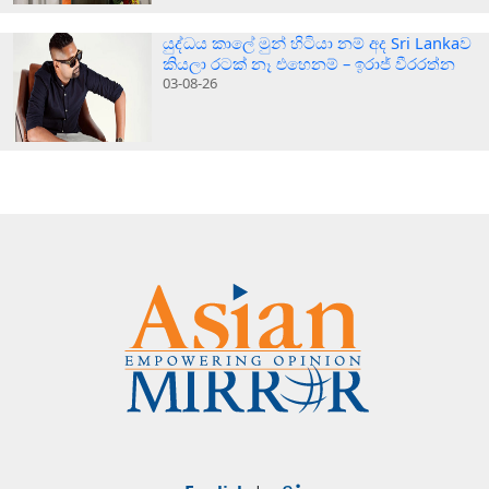
යුද්ධය කාලේ මුන් හිටියා නම් අද Sri Lankaව
කියලා රටක් නෑ එහෙනම් – ඉරාජ් වීරරත්න
03-08-26