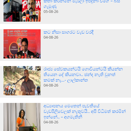
කතා කරන්නේ මැරිලා ඉපදුනා වගේ – බස්
ගැමුණු
05-08-26
කට නිසා සාගරට වැඩ වරදී
04-08-26
රාජ්‍ය සේවකයන්ටයි ගොවියන්ටයි කියන්න
තියෙන දේ කියනවා.. ඡන්ද නැති වුනත්
කමක් නෑ…- ලාල්කාන්ත
04-08-26
අධ්‍යාපනය මෙතෙන් පැවතියේ
වැඩපිලිවෙලක් නැතුවයි.. අපි විධිමත් කරමින්
ඉන්නේ.. – අගමැතිනි
04-08-26