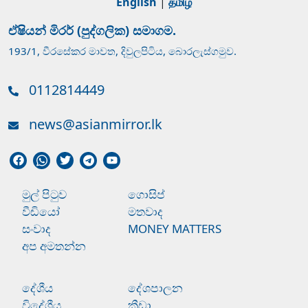
English
|
தமிழ்
ඒෂියන් මිරර් (පුද්ගලික) සමාගම.
193/1, වීරසේකර මාවත, දිවුලපිටිය, බොරලැස්ගමුව.
0112814449
news@asianmirror.lk
මුල් පිටුව
ගොසිප්
වීඩියෝ
මතවාද
සංවාද
MONEY MATTERS
අප අමතන්න
දේශීය
දේශපාලන
විදේශීය
ක්‍රීඩා