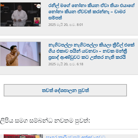
රනිල් මගේ නෝනා කියන ඒවා තියා එයාගේ
නෝනා කියන ඒවවත් කරන්නෑ – චාමර
සම්පත්
2025 මැයි 20, ප.ව. 8:01
නැගිටපල්ලා නැගිටපල්ලා කියලා ත්‍රීවිල් එකේ
ගිය එකාව පයින් යවනවා – නවක මන්ත්‍රී
ප්‍රසාද් ආණ්ඩුවට කට උත්තර නැති කරයි
2025 මැයි 20, ප.ව. 6:18
තවත් දේශපාලන පුවත්
ලිපිය සමග සම්බන්ධ නවතම පුවත්:
සාගර කාරියවසම් අත්අඩංගුවට