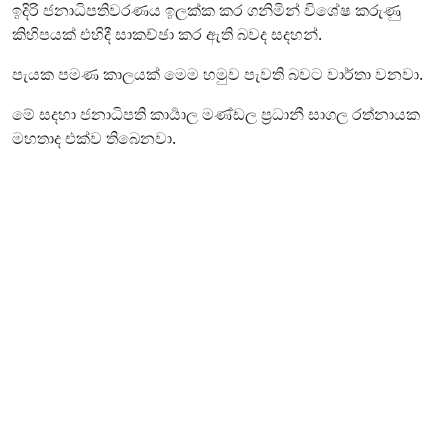
ඉදිරි ජනාධිපතිවරණය ඉලක්ක කර ගනිමින් විශේෂ කරුණු
කිහිපයක් එහිදී සාකච්ඡා කර ඇති බවද සදහන්.
පැයක පමණ කාලයක් මෙම හමුව පැවති බවට වාර්තා වනවා.
මේ සදහා ජනාධිපති කාර්‍යාල මණ්ඩල ප්‍රධානී සාගල රත්නායක
මහතාද එක්ව තිබෙනවා.