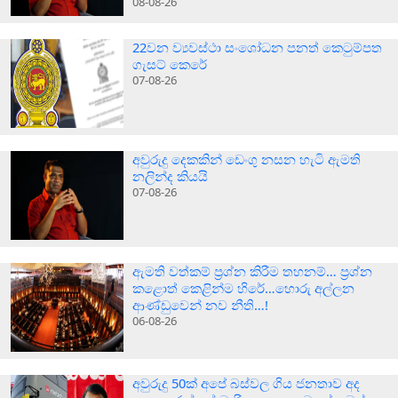
08-08-26
22වන ව්‍යවස්ථා සංශෝධන පනත් කෙටුම්පත
ගැසට් කෙරේ
07-08-26
අවුරුදු දෙකකින් ඩෙංගු නසන හැටි ඇමති
නලින්ද කියයි
07-08-26
ඇමති වත්කම් ප්‍රශ්න කිරීම තහනම්… ප්‍රශ්න
කළොත් කෙළින්ම හිරේ…හොරු අල්ලන
ආණ්ඩුවෙන් නව නීති…!
06-08-26
අවුරුදු 50ක් අපේ බස්වල ගිය ජනතාව අද