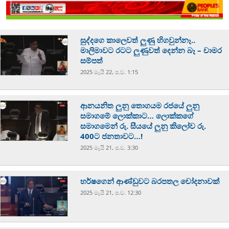
සුද්දගෙ කාලෙවත් ලුණු හිගවුන්නෑ..
මාලිමාවට රටට ලුණුවත් දෙන්න බෑ – චාමර
සම්පත්
2025 මැයි 22, ප.ව. 1:15
ආනයනිත ලුනු තොගයම රජයේ ලුනු
සමාගමේ ලොක්කාට… ලොක්කගේ
සමාගමෙන් රු. සීයයේ ලුනු කිලෝව රු.
400ට ජනතාවට…!
2025 මැයි 21, ප.ව. 3:30
හර්ෂගෙන් ආණ්ඩුවට බරපතල චෝදනාවක්
2025 මැයි 21, ප.ව. 12:30