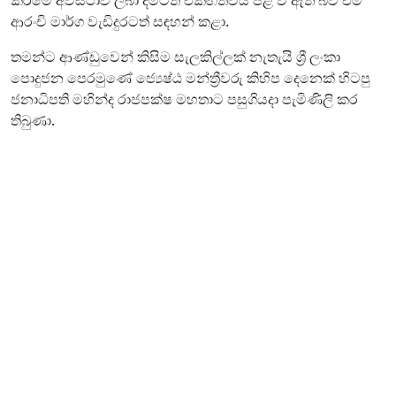
ආරංචි මාර්ග වැඩිදුරටත් සඳහන් කළා.
තමන්ට ආණ්ඩුවෙන් කිසිම සැලකිල්ලක් නැතැයි ශ්‍රී ලංකා
පොදුජන පෙරමුණේ ජ්‍යෙෂ්ඨ මන්ත්‍රීවරු කිහිප දෙනෙක් හිටපු
ජනාධිපති මහින්ද රාජපක්ෂ මහතාට පසුගියදා පැමිණිලි කර
තිබුණා.