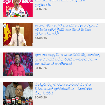
කිය කියා වෙනස කරන්න බෑ….! –
ලාල්කාන්ත
31-07-26
ලංකාව ණය ශ්‍රේණිගත කිරීම් වල තවදුරටත්
ඉදිරියට! අනිල් ලිස්ට් එක පිටින් මාධ්‍යය
ඉදිරියේ දිග හරියි
31-07-26
අනාගත පරපුරට ණය ගෙවීමට සිදු නොවන,
මූල්‍ය විනයක් සහිත රටක් ගොඩනගනවා –
ජනපතිගෙන් සහතිකයක්
31-07-26
විනිසුරු විශ්‍රාම වයස නැංවීමට ජනමත
විචාරණයක් අනිවාර්යයි…! – මහාචාර්ය
ජී.ඇල්. පීරිස්
30-07-26