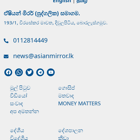
English
|
தமிழ்
ඒෂියන් මිරර් (පුද්ගලික) සමාගම.
193/1, වීරසේකර මාවත, දිවුලපිටිය, බොරලැස්ගමුව.
0112814449
news@asianmirror.lk
මුල් පිටුව
ගොසිප්
වීඩියෝ
මතවාද
සංවාද
MONEY MATTERS
අප අමතන්න
දේශීය
දේශපාලන
විදේශීය
ක්‍රීඩා