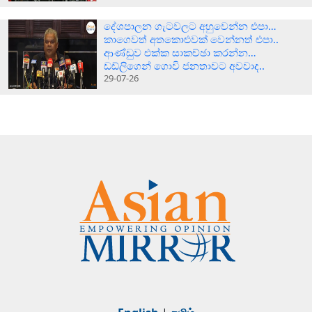
දේශපාලන ගැටවලට අහුවෙන්න එපා…
කාගෙවත් අතකොළුවක් වෙන්නත් එපා..
ආණ්ඩුව එක්ක සාකච්ඡා කරන්න…
ඩඩ්ලිගෙන් ගොවි ජනතාවට අවවාද..
29-07-26