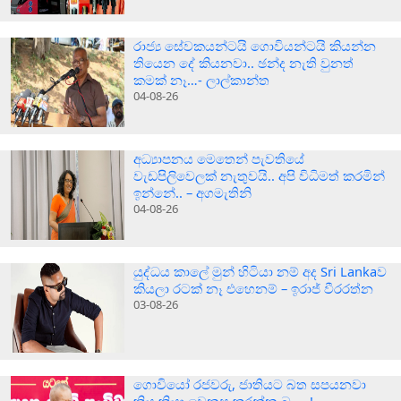
රාජ්‍ය සේවකයන්ටයි ගොවියන්ටයි කියන්න
තියෙන දේ කියනවා.. ඡන්ද නැති වුනත්
කමක් නෑ…- ලාල්කාන්ත
04-08-26
අධ්‍යාපනය මෙතෙන් පැවතියේ
වැඩපිලිවෙලක් නැතුවයි.. අපි විධිමත් කරමින්
ඉන්නේ.. – අගමැතිනි
04-08-26
යුද්ධය කාලේ මුන් හිටියා නම් අද Sri Lankaව
කියලා රටක් නෑ එහෙනම් – ඉරාජ් වීරරත්න
03-08-26
ගොවියෝ රජවරු, ජාතියට බත සපයනවා