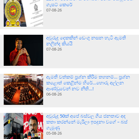
ගැසට් කෙරේ
07-08-26
අවුරුදු දෙකකින් ඩෙංගු නසන හැටි ඇමති
නලින්ද කියයි
07-08-26
ඇමති වත්කම් ප්‍රශ්න කිරීම තහනම්… ප්‍රශ්න
කළොත් කෙළින්ම හිරේ…හොරු අල්ලන
ආණ්ඩුවෙන් නව නීති…!
06-08-26
අවුරුදු 50ක් අපේ බස්වල ගිය ජනතාව අද
කතා කරන්නේ මැරිලා ඉපදුනා වගේ – බස්
ගැමුණු
05-08-26