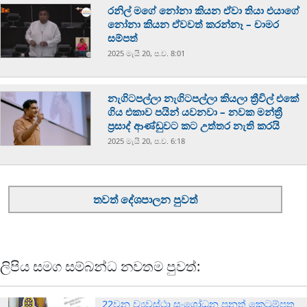
රනිල් මගේ නෝනා කියන ඒවා තියා එයාගේ
නෝනා කියන ඒවවත් කරන්නෑ – චාමර
සම්පත්
2025 මැයි 20, ප.ව. 8:01
නැගිටපල්ලා නැගිටපල්ලා කියලා ත්‍රීවිල් එකේ
ගිය එකාව පයින් යවනවා – නවක මන්ත්‍රී
ප්‍රසාද් ආණ්ඩුවට කට උත්තර නැති කරයි
2025 මැයි 20, ප.ව. 6:18
තවත් දේශපාලන පුවත්
ලිපිය සමග සම්බන්ධ නවතම පුවත්:
22වන ව්‍යවස්ථා සංශෝධන පනත් කෙටුම්පත