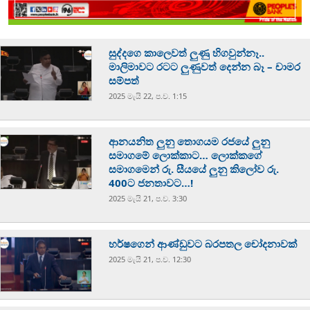
සුද්දගෙ කාලෙවත් ලුණු හිගවුන්නෑ..
මාලිමාවට රටට ලුණුවත් දෙන්න බෑ – චාමර
සම්පත්
2025 මැයි 22, ප.ව. 1:15
ආනයනිත ලුනු තොගයම රජයේ ලුනු
සමාගමේ ලොක්කාට… ලොක්කගේ
සමාගමෙන් රු. සීයයේ ලුනු කිලෝව රු.
400ට ජනතාවට…!
2025 මැයි 21, ප.ව. 3:30
හර්ෂගෙන් ආණ්ඩුවට බරපතල චෝදනාවක්
2025 මැයි 21, ප.ව. 12:30