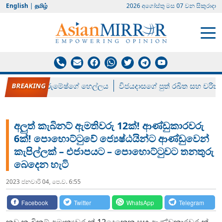
English
|
தமிழ்
2026 අගෝස්‍තු මස 07 වන සිකුරාදා
රන් ගෙනා රුමේෂ්ගේ හෙල්ලය
විජයදාසගේ පුත් රඛිත සහ චරිත්
අලුත් කැබිනට් ඇමතිවරු 12ක්! ආණ්ඩුකාරවරු
6ක්! පොහොට්ටුවේ ජ්‍යෙෂ්ඨයින්ට ආණ්ඩුවෙන්
කැපිල්ලක් – එජාපයට – පොහොට්ටුවට තනතුරු
බෙදෙන හැටි
2023 ජනවාරි 04, පෙ.ව. 6:55
Facebook
Twitter
WhatsApp
Telegram
නව කැබිනට් අමාත්‍යවරුන් 12දෙනෙකු සහ ආණ්ඩුකාරවරුන්