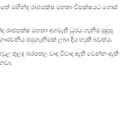
තේ මහින්ද රාජපක්ෂ මහතා විපක්ෂයට ගොස්
්ද රාජපක්ෂ මහතා අගමැති ධුරය ගැනීම සුදුසු
රවනීය සමුගැනීමක් ලබා දිය හැකි බවත්ය.
වුල තුලද බරපතල වාද විවාද ඇති වෙන්න ඇති
ෙනවා.