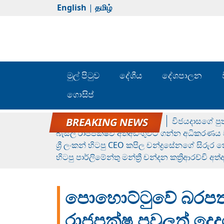
English
|
தமிழ்
මුල් පිටුව
දේශීය
දේශපාලන
ගොසිප්
රන් ගෙනා රුමේෂ්ගේ හෙල්ලය
විජයදාසගේ පුත
බැසිල් රාජපක්ෂව අත්අඩංගුවට ගන්න අධිකරණය ව
ශ්‍රී ලංකන් හිටපු CEO කපිල චන්ද්‍රසේනගේ සිරුර
හිටපු පාර්ලිමේන්තු මන්ත්‍රී චන්දන කත්‍රිආරච්චි අත
පොහොට්ටුවේ බරපතල
රාජපක්ෂ පවුලත් දෙදර