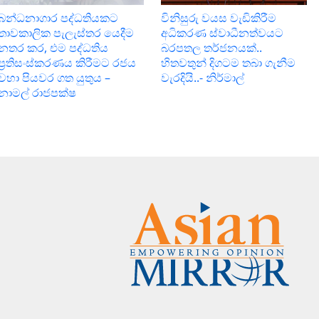
බන්ධනාගාර පද්ධතියකට
විනිසුරු වයස වැඩිකිරීම
තාවකාලික පැලැස්තර යෙදීම
අධිකරණ ස්වාධීනත්වයට
නතර කර, එම පද්ධතිය
බරපතල තර්ජනයක්..
ප්‍රතිසංස්කරණය කිරීමට රජය
හිතවතුන් දිගටම තබා ගැනීම
වහා පියවර ගත යුතුය –
වැරදියි..- නිර්මාල්
නාමල් රාජපක්ෂ