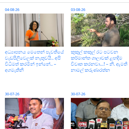
04-08-26
03-08-26
අධ්‍යාපනය මෙතෙන් පැවතියේ
කුකුල් කකුල් රට පටවන
වැඩපිලිවෙලක් නැතුවයි.. අපි
කර්මාන්ත ශාලාවක් ළඟදිම
විධිමත් කරමින් ඉන්නේ.. –
විවෘත කරනවා…! – නි. ඇමති
අගමැතිනි
නාමල් කරුණාරත්න
30-07-26
30-07-26