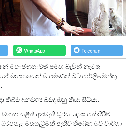
WhatsApp
Telegram
න්නේ මහාජනතාවත් සමඟ බැවින් නැවත
ේ මනාපයෙන් ම පමණක් බව පාර්ලිමේන්තු
.
ිබීම අනවශ්‍ය බවද ඔහු කියා සිටියා.
 මහතා යළිත් අගමැති ධූරය සඳහා පත්කිරීම
තුල බරපතළ මතගැටුමක් ඇතිව තිබෙන බව වාර්තා