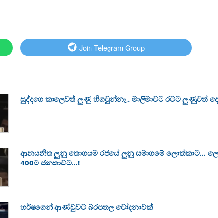
Join Telegram Group
සුද්දගෙ කාලෙවත් ලුණු හිගවුන්නෑ.. මාලිමාවට රටට ලුණුවත් ද
ආනයනිත ලුනු තොගයම රජයේ ලුනු සමාගමේ ලොක්කාට… ලොක්
400ට ජනතාවට…!
හර්ෂගෙන් ආණ්ඩුවට බරපතල චෝදනාවක්