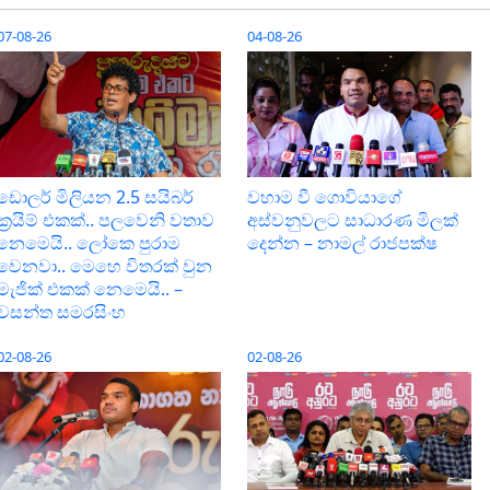
07-08-26
04-08-26
ඩොලර් මිලියන 2.5 සයිබර්
වහාම වී ගොවියාගේ
ක‍්‍රයිම් එකක්.. පලවෙනි වතාව
අස්වනුවලට සාධාරණ මිලක්
නෙමෙයි.. ලෝකෙ පුරාම
දෙන්න – නාමල් රාජපක්ෂ
වෙනවා.. මෙහෙ විතරක් වුන
මැජික් එකක් නෙමෙයි.. –
වසන්ත සමරසිංහ
02-08-26
02-08-26