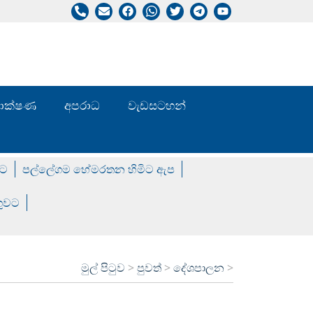
/ තාක්ෂණ
අපරාධ
වැඩසටහන්
වට
පල්ලේගම හේමරතන හිමිට ඇප
ගුවට
මුල් පිටුව
>
පුවත්
>
දේශපාලන
>