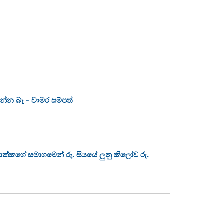
ෙන්න බෑ – චාමර සම්පත්
කගේ සමාගමෙන් රු. සීයයේ ලුනු කිලෝව රු.