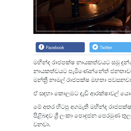
Facebook
Twitter
මහින්ද රාජපක්ෂ නායකත්වයට සමු දු
නායකත්වයට පැමිණෙන්නේත් ජනතාවග
මන්ත්‍රී නාමල් රාජපක්ෂ මහතා පවසනවා
ඒ සඳහා කොලඹට දැඩි ආරක්ෂාවල් යොදා ත
මේ අතර හිටපු අගමැති මහින්ද රාජපක්ෂ
පිළිබඳව ශ්‍රී ලංකා පොදුජන පෙරමුණ 
වනවා.