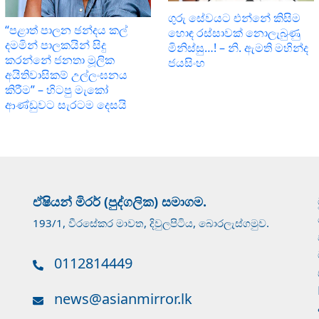
ගුරු සේවයට එන්නේ කිසිම
“පළාත් පාලන ඡන්දය කල්
හොඳ රස්සාවක් නොලැබුණු
දමමින් පාලකයින් සිදු
මිනිස්සු…! – නි. ඇමති මහින්ද
කරන්නේ ජනතා මූලික
ජයසිංහ
අයිතිවාසිකම් උල්ලංඝනය
කිරීම” – හිටපු මැකෝ
ආණ්ඩුවට සැරටම දෙසයි
ඒෂියන් මිරර් (පුද්ගලික) සමාගම.
193/1, වීරසේකර මාවත, දිවුලපිටිය, බොරලැස්ගමුව.
0112814449
news@asianmirror.lk