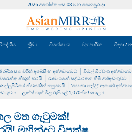
2026 අගෝස්‍තු මස 08 වන සෙනසුරාදා
විදේශීය
ක්‍රීඩා
විශේෂාංග
ව්‍යාපාරික
විද්‍යා 
් රඛිත සහ චරිත් අබේසිංහ අත්අඩංගුවට
විමල් වීරවංශ අත්අඩංගු
රෙන්තු නිකුත් කරයි
රාජාංගනේ සද්ධාරතන හිමි අත්අඩංගුවට
 කොල්ලුපිටියේ නිවසකින් හමුවෙයි
‘චොකා මල්ලි’ ආයෙත් අත්අඩං
්අඩංගුවට
ලාෆ්ස් ගෑස් මිල රුපියල් 1,070කින් ඉහළට
 මත ගැටුමක්!
යි! මහින්දට විපක්ෂ