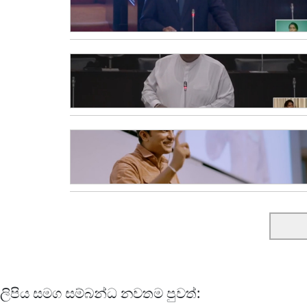
ලිපිය සමග සම්බන්ධ නවතම පුවත්: