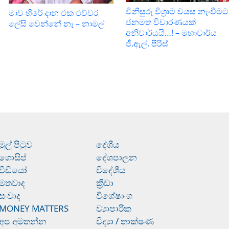
විනිසුරු විශ්‍රාම වයස නැංවීමට
මාව හිරේ දාන එක එච්චර
ජනමත විචාරණයක්
ලේසි වෙන්නේ නෑ – නාමල්
අනිවාර්යයි…! – මහාචාර්ය
ජී.ඇල්. පීරිස්
මුල් පිටුව
දේශීය
ගොසිප්
දේශපාලන
වීඩියෝ
විදේශීය
මතවාද
ක්‍රීඩා
සංවාද
විශේෂාංග
MONEY MATTERS
ව්‍යාපාරික
අප අමතන්න
විද්‍යා / තාක්ෂණ