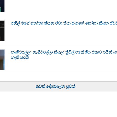
රනිල් මගේ නෝනා කියන ඒවා තියා එයාගේ නෝනා කියන ඒවවත
නැගිටපල්ලා නැගිටපල්ලා කියලා ත්‍රීවිල් එකේ ගිය එකාව පයින් ය
නැති කරයි
තවත් දේශපාලන පුවත්