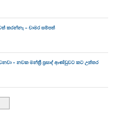
් කරන්නෑ – චාමර සම්පත්
වනවා – නවක මන්ත්‍රී ප්‍රසාද් ආණ්ඩුවට කට උත්තර