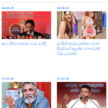
04-08-26
04-08-26
දවසින් දවස ලස්සන වෙන
කට නිසා සාගරට වැඩ වරදී
පියුමිගේ අලුත්ම ෆොටෝස්
ටික මෙන්න
31-07-26
31-07-26