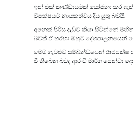
ඉන් එක් කණ්ඩායමක් යෝජනා කර ඇත්
විපක්ෂයට නායකත්වය දිය යුතු බවයි.
අනෙක් පිරිස දැඩිව කියා සිටින්නේ මහින
බවත් ඒ හරහා ඔහුට දේශපාලනයෙන් ගෞ
මෙම ගැටළුව සම්බන්ධයෙන් රාජපක්ෂ ප
වී තිබෙන බවද ආරංචි මාර්ග පෙන්වා ද