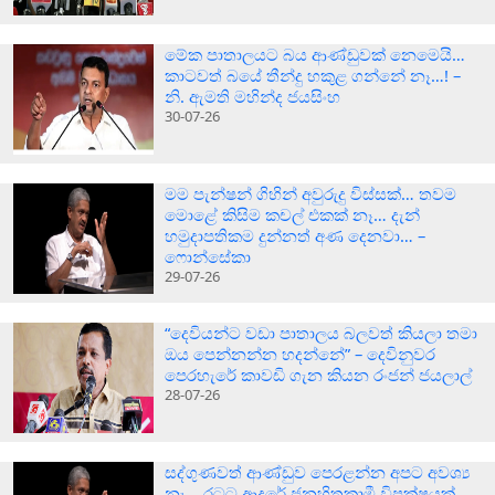
මේක පාතාලයට බය ආණ්ඩුවක් නෙමෙයි…
කාටවත් බයේ තීන්දු හකුළ ගන්නේ නෑ…! –
නි. ඇමති මහින්ද ජයසිංහ
30-07-26
මම පැන්ෂන් ගිහින් අවුරුදු විස්සක්… තවම
මොළේ කිසිම කචල් එකක් නෑ… දැන්
හමුදාපතිකම දුන්නත් අණ දෙනවා… –
ෆොන්සේකා
29-07-26
“දෙවියන්ට වඩා පාතාලය බලවත් කියලා තමා
ඔය පෙන්නන්න හදන්නේ” – දෙවිනුවර
පෙරහැරේ කාවඩි ගැන කියන රංජන් ජයලාල්
28-07-26
සද්ගුණවත් ආණ්ඩුව පෙරළන්න අපට අවශ්‍ය
නෑ… රටට ආදරේ ජනහිතකාමී විපක්ෂයක්