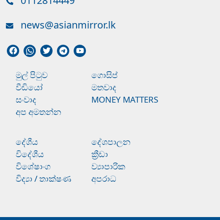
0112814449
news@asianmirror.lk
මුල් පිටුව
ගොසිප්
වීඩියෝ
මතවාද
සංවාද
MONEY MATTERS
අප අමතන්න
දේශීය
දේශපාලන
විදේශීය
ක්‍රීඩා
විශේෂාංග
ව්‍යාපාරික
විද්‍යා / තාක්ෂණ
අපරාධ