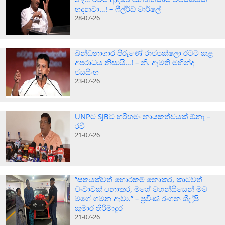
හදනවා…! – ෆීල්ර්ඩ් මාර්ෂල්
28-07-26
බන්ධනාගාර පිරුණේ රාජපක්ෂලා රටට කළ
අපරාධය නිසායි…! – නි. ඇමති මහින්ද
ජයසිංහ
23-07-26
UNPට SJBට හරිහමං නායකත්වයක් ඕනෑ –
රවී
21-07-26
”සතයක්වත් හොරකම් නොකර, කාටවත්
වංචාවක් නොකර, මගේ මහන්සියෙන් මම
මගේ ගමන ආවා.” – ප්‍රවීණ රංගන ශිල්පි
කුමාර තිරිමාදුර
21-07-26