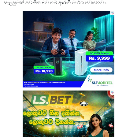
සැලසුමක් පවතින බව එම ආරංචි මාර්ග පවසනවා.