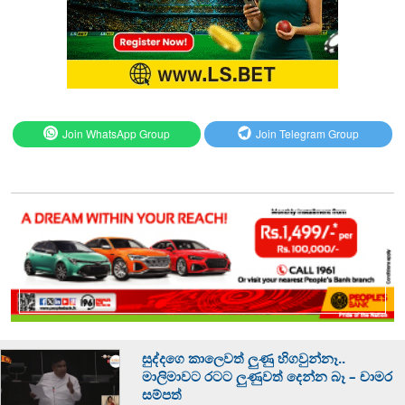
Join WhatsApp Group
Join Telegram Group
සුද්දගෙ කාලෙවත් ලුණු හිගවුන්නෑ..
මාලිමාවට රටට ලුණුවත් දෙන්න බෑ – චාමර
සම්පත්