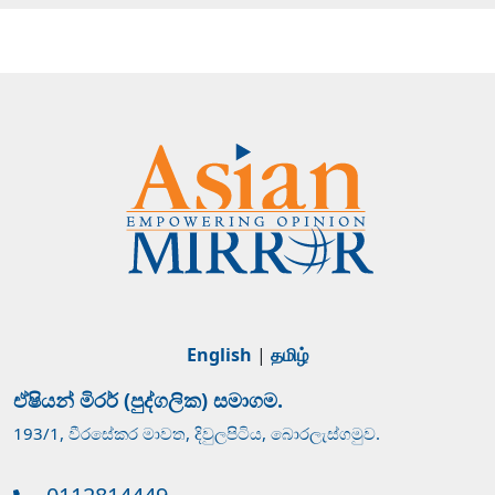
English
|
தமிழ்
ඒෂියන් මිරර් (පුද්ගලික) සමාගම.
193/1, වීරසේකර මාවත, දිවුලපිටිය, බොරලැස්ගමුව.