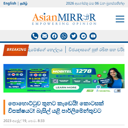
English
|
தமிழ்
2026 අගෝස්‍තු මස 06 වන බ්‍රහස්පතින්දා
රන් ගෙනා රුමේෂ්ගේ හෙල්ලය
විජයදාසගේ පුත් රඛිත සහ චරිත්
පොහොට්ටුව තුනට කැඩෙයි! කොටසක්
විපක්ෂයට! බැසිල් යළි පාර්ලිමේන්තුවට
2023 අප්‍රේල් 19, පෙ.ව. 8:33