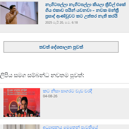
නැගිටපල්ලා නැගිටපල්ලා කියලා ත්‍රීවිල් එකේ
ගිය එකාව පයින් යවනවා – නවක මන්ත්‍රී
ප්‍රසාද් ආණ්ඩුවට කට උත්තර නැති කරයි
2025 මැයි 20, ප.ව. 6:18
තවත් දේශපාලන පුවත්
ලිපිය සමග සම්බන්ධ නවතම පුවත්:
කට නිසා සාගරට වැඩ වරදී
04-08-26
අධ්‍යාපනය මෙතෙන් පැවතියේ