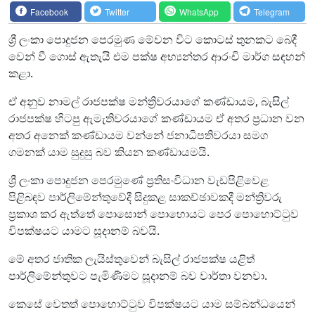
Facebook
Twitter
WhatsApp
Telegram
ශ්‍රී ලංකා පොදුජන පෙරමුණ මේවන විට කොටස් තුනකට බෙදී
වෙන් වී ගොස් ඇතැයි එම පක්ෂ අභ්‍යන්තර ආරංචි මාර්ග සඳහන්
කළා.
ඒ අනුව නාමල් රාජපක්ෂ මන්ත්‍රිවරයාගේ කණ්ඩායම, බැසිල්
රාජපක්ෂ හිටපු ඇමැතිවරයාගේ කණ්ඩායම ඒ අතර ප්‍රධාන වන
අතර අනෙක් කණ්ඩායම වන්නේ ජනාධිපතිවරයා සමග
ගමනක් යාම සුදුසු බව කියන කණ්ඩායමයි.
ශ්‍රී ලංකා පොදුජන පෙරමුණේ ප්‍රතිසංවිධාන වැඩපිළිවෙළ
පිළිබඳව පාර්ලිමේන්තුවේදී සිදුකළ සාකච්ඡාවකදී මන්ත්‍රිවරු
ප්‍රකාශ කර ඇත්තේ පොසොන් පොහොයට පෙර පොහොට්ටුව
විපක්ෂයට යාමට සූදානම් බවයි.
මේ අතර ජාතික ලැයිස්තුවෙන් බැසිල් රාජපක්ෂ යළිත්
පාර්ලිමේන්තුවට පැමිණීමට සූදානම් බව වාර්තා වනවා.
කෙසේ වෙතත් පොහොට්ටුව විපක්ෂයට යාම සම්බන්ධයෙන්