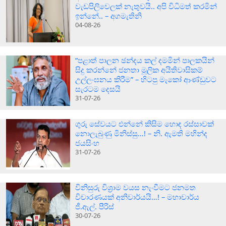
වැඩපිලිවෙලක් නැතුවයි.. අපි විධිමත් කරමින්
ඉන්නේ.. – අගමැතිනි
04-08-26
“පළාත් පාලන ඡන්දය කල් දමමින් පාලකයින්
සිදු කරන්නේ ජනතා මූලික අයිතිවාසිකම්
උල්ලංඝනය කිරීම” – හිටපු මැකෝ ආණ්ඩුවට
සැරටම දෙසයි
31-07-26
ගුරු සේවයට එන්නේ කිසිම හොඳ රස්සාවක්
නොලැබුණු මිනිස්සු…! – නි. ඇමති මහින්ද
ජයසිංහ
31-07-26
විනිසුරු විශ්‍රාම වයස නැංවීමට ජනමත
විචාරණයක් අනිවාර්යයි…! – මහාචාර්ය
ජී.ඇල්. පීරිස්
30-07-26