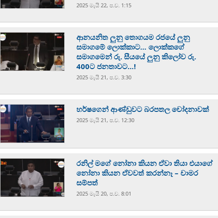
2025 මැයි 22, ප.ව. 1:15
ආනයනිත ලුනු තොගයම රජයේ ලුනු
සමාගමේ ලොක්කාට… ලොක්කගේ
සමාගමෙන් රු. සීයයේ ලුනු කිලෝව රු.
400ට ජනතාවට…!
2025 මැයි 21, ප.ව. 3:30
හර්ෂගෙන් ආණ්ඩුවට බරපතල චෝදනාවක්
2025 මැයි 21, ප.ව. 12:30
රනිල් මගේ නෝනා කියන ඒවා තියා එයාගේ
නෝනා කියන ඒවවත් කරන්නෑ – චාමර
සම්පත්
2025 මැයි 20, ප.ව. 8:01