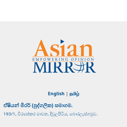
English
|
தமிழ்
ඒෂියන් මිරර් (පුද්ගලික) සමාගම.
193/1, වීරසේකර මාවත, දිවුලපිටිය, බොරලැස්ගමුව.