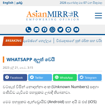
English
|
தமிழ்
2026 අගෝස්‍තු මස 07 වන සිකුරාදා
රන් ගෙනා රුමේෂ්ගේ හෙල්ලය
විජයදාසගේ පුත් රඛිත සහ චරිත්
WHATSAPP අලුත් වෙයි
2023 ජූලි 21, පෙ.ව. 3:15
Facebook
Twitter
WhatsApp
Telegram
වට්සැප් විසින් නොදන්නා අංක (Unknown Numbers) සඳහා
පණිවිඩ යැවීමේ පහසුකම ලබාදී තිබෙනවා.
මෙම පහසුකම ඇන්ඩ්‍රොයිඩ් (Android) සහ අයි ඕ එස් (iOS)