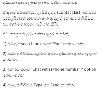
දුරකථන සඳහා ලබාදෙන බව වාර්තා වෙනවා.
ඒ අනුව සම්බන්ධතා ලැයිස්තුවට (Contact List) අනවශ්‍ය
පුද්ගලයින්ගේ දුරකථන අංක ඇතුලත් නොකර පණිවිඩය
පමණක් මේ හරහා යැවිය හැකියි.
එම පහසුකම ලබා ගන්නා අයුරු පහතින්,
1) වට්සැප් search box එකේ “You” තෝරා ගන්න.
2) එයට පණිවිඩය යැවීමට අවශ්‍ය දුරකථන අංකය ඇතුලත්
කරන්න.
3) ඉන් අනතුරුව “Chat with (Phone number)” option
තෝරා ගන්න.
4) අදාළ පණිවිඩය Type කර Send කරන්න.