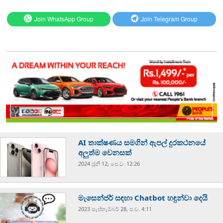
Join WhatsApp Group
Join Telegram Group
AI තාක්ෂණය සමගින් ඇපල් දුරකථනයේ
අලුත්ම වෙනසක්
2024 ජූනි 12, පෙ.ව. 12:26
මැසෙන්ජර් සඳහා Chatbot හඳුන්වා දෙයි
2023 සැප්‍තැම්‍බර් 28, ප.ව. 4:11