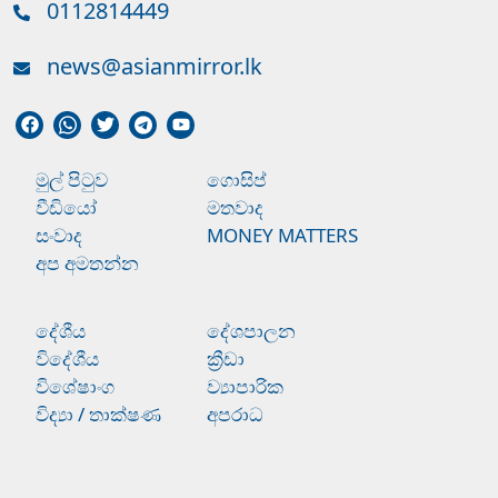
0112814449
news@asianmirror.lk
මුල් පිටුව
ගොසිප්
වීඩියෝ
මතවාද
සංවාද
MONEY MATTERS
අප අමතන්න
දේශීය
දේශපාලන
විදේශීය
ක්‍රීඩා
විශේෂාංග
ව්‍යාපාරික
විද්‍යා / තාක්ෂණ
අපරාධ