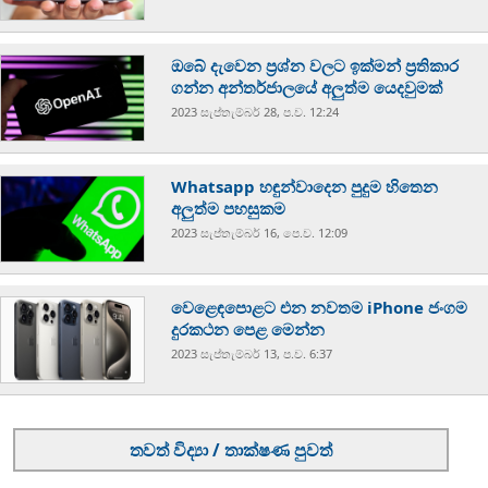
ඔබේ දැවෙන ප්‍රශ්න වලට ඉක්මන් ප්‍රතිකාර
ගන්න අන්තර්ජාලයේ අලුත්ම යෙදවුමක්
2023 සැප්‍තැම්‍බර් 28, ප.ව. 12:24
Whatsapp හඳුන්වාදෙන පුදුම හිතෙන
අලුත්ම පහසුකම
2023 සැප්‍තැම්‍බර් 16, පෙ.ව. 12:09
වෙළෙඳපොළට එන නවතම iPhone ජංගම
දුරකථන පෙළ මෙන්න
2023 සැප්‍තැම්‍බර් 13, ප.ව. 6:37
තවත් විද්‍යා / තාක්ෂණ පුවත්