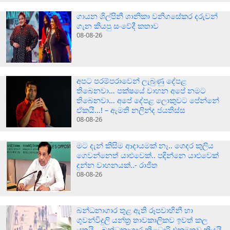
ගායන ශිල්පිනී ශානිකා වනිගසේකර දරුවන්
ගැන කියපු සංවේදී කතාව
08-08-26
අපට පරම්පරාවෙන් ලැබුණු දේපළ
තිබෙනවා… පක්ෂයේ වාහන අපේ නමට
තිබෙනවා… අපේ දේපළ ලොකුවට පේන්නේ
ඒකයි…! – ඇමති නලින්ද ජයතිස්ස
08-08-26
මට දැන් කිසිම ආදායමක් නෑ.. ගෙදර කුලිය
ගෙවන්නෙත් යාළුවෙක්.. පදින්නෙ යාළුවෙක්
දුන්න වාහනයක්..- රාජිත
08-08-26
බන්ධනාගාර තුළ ඇති රූපවාහිනී හා
ගුවන්විදුලි යන්ත්‍ර තාවකාලිකව ඉවත් කල
යුතුයි – බන්ධනාගාර නිළධාරි එකමුතුව කියයි