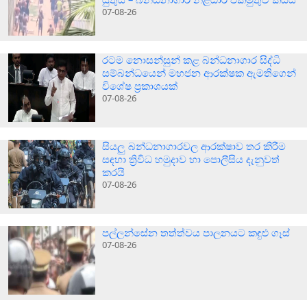
07-08-26
රටම නොසන්සුන් කළ බන්ධනාගාර සිද්ධි
සම්බන්ධයෙන් මහජන ආරක්ෂක ඇමතිගෙන්
විශේෂ ප්‍රකාශයක්
07-08-26
සියලු බන්ධනාගාරවල ආරක්ෂාව තර කිරීම
සඳහා ත්‍රිවිධ හමුදාව හා පොලීසිය දැනුවත්
කරයි
07-08-26
පල්ලන්සේන තත්ත්වය පාලනයට කඳුළු ගෑස්
07-08-26