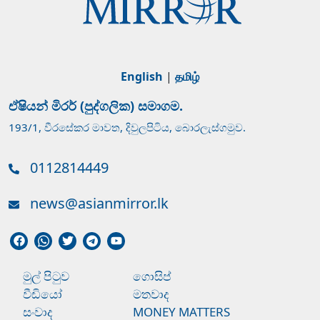
English
|
தமிழ்
ඒෂියන් මිරර් (පුද්ගලික) සමාගම.
193/1, වීරසේකර මාවත, දිවුලපිටිය, බොරලැස්ගමුව.
0112814449
news@asianmirror.lk
මුල් පිටුව
ගොසිප්
වීඩියෝ
මතවාද
සංවාද
MONEY MATTERS