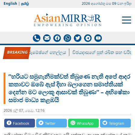
English
|
தமிழ்
2026 අගෝස්‍තු මස 09 වන ඉරිදා
රන් ගෙනා රුමේෂ්ගේ හෙල්ලය
විජයදාසගේ පුත් රඛිත සහ චරිත්
”හරියට සමුගැනීමක්වත් තිබුණෙ නැති අපේ ආදර
කතාවට ඔබේ ඇස් දිහා බලාගෙන සමාප්තියක්
දෙන්න මට ලොකූ ආසාවක් තිබුණා” – අභිෂේකා
සමාජ මාධ්‍ය කළඹයි
2026 ජූලි 07, පෙ.ව. 12:16
Facebook
Twitter
WhatsApp
Telegram
අභිෂේකා විමලවීර කිව්වහම අපි දන්නව ගායන ක්ෂේත්‍රයේ නම