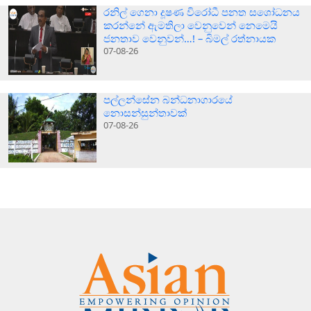
රනිල් ගෙනා දූෂණ විරෝධී පනත සශෝධනය
කරන්නේ ඇමතිලා වෙනුවෙන් නෙමෙයි
ජනතාව වෙනුවන්…! – බිමල් රත්නායක
07-08-26
පල්ලන්සේන බන්ධනාගාරයේ
නොසන්සුන්තාවක්
07-08-26