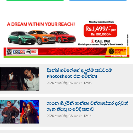
දිනේෂ් ගමගේගේ අලුත්ම කඩවසම්
Photoshoot එක මෙන්න!
2026 අගෝස්‍තු 09, පෙ.ව. 12:06
ගායන ශිල්පිනී ශානිකා වනිගසේකර දරුවන්
ගැන කියපු සංවේදී කතාව
2026 අගෝස්‍තු 08, පෙ.ව. 12:14