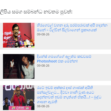
ලිපිය සමග සම්බන්ධ නවතම පුවත්:
හිරගෙවල් වහන දරු පරම්පරාවක් අපි හදන්න
ඕනේ – ටිල්වින් සිල්වාගෙන් ප්‍රකාශයක්
09-08-26
දිනේෂ් ගමගේගේ අලුත්ම කඩවසම්
Photoshoot එක මෙන්න!
09-08-26
රටේ ඉඩම් අක්කර දාස් ගාණක් අයිති
පන්සල්වලට… දිට්වා හානි වුණ අයට
දෙන්නවත් ඉඩම් නැත්තේ ඒකයි…! – බුද්ධ
ශාසන ඇමති
08-08-26