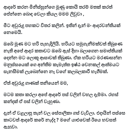
ආදරේ කරන මිනිස්සුන්ගෙ මූණු කොයි තරම් මතක් කරත්
පේන්නෙ බොද වෙලා කියල මමම ලිවුවා ,
මීට අවුරුදු පහකට විතර කලින්. ඉතින් දැන් මං ආදරවන්තියක්
නෙමෙයි.
ඔබේ මූණ මට හරි පැහැදිලියි. හරියට සමුගැනීමක්වත් තිබුණෙ
නැති අපේ ආදර කතාවට ඔබේ ඇස් දිහා බලාගෙන සමාප්තියක්
දෙන්න මට ලොකූ ආසාවක් තිබුණා. ඒක හරියට මරණාසන්න
මනුස්සයෙක් ගෙ අන්තිම කැමැත්ත ඉෂ්ඨ වෙනකල් ආත්මයට
සැනසීමක් ලැබෙන්නෙ නෑ වගේ කලබලකාරී හැගීමක්.
ඒත් අවුරුදු ගාණක් තනියෙන් මම,
මටම කතා කරලා අපේ ආදරේ පස් වලින් වහල දැම්මා. රහස්
කන්දක් ඒ පස් වලින් වැහුණා.
දැන් ඒ වළලාපු තැන් වල සේපාලිකා ගස් වැවිලා. එදායින් පස්සෙ
කාටවත් ආදරේ කරේ නැද්ද ? මගේ යාළුවෙක් ඊයෙ හවසත්
ඇහුවා.