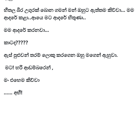
හීතල බීර උගුරක් බොන ගමන් මන් ඔහුට ඇත්තම කිව්වා… මම
ආදරේ කළා..ආයෙ මට ආදරේ හිතුණා..
මම ආදරේ කරනවා…
කාටද?????
ඇස් පුළුවන් තරම් ලොකු කරගෙන ඔහු මගෙන් ඇහුවා.
මට! හරි ආඩම්බරෙන් ,
මං එහෙම කිව්වා
…… අභී!