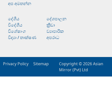
අප අමතන්න
දේශීය
දේශපාලන
විදේශීය
ක්‍රීඩා
විශේෂාංග
ව්‍යාපාරික
විද්‍යා / තාක්ෂණ
අපරාධ
Privacy Policy
Sitemap
Copyright © 2026
Asian
Mirror (Pvt) Ltd