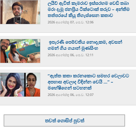
ලයිව් ඇවිත් කැමරාව ඉස්සරහම වෙඩි තබා
මරා දැමූ ජනප්‍රිය ටික්ටොක් තරුව – අන්තිම
තත්පරයේ කියූ තිගැස්සෙන කතාව
2026 අගෝස්‍තු 07, පෙ.ව. 12:06
ඉපැරණි පෙම්වතිය නොදැකම, අවසන්
ගමන් ගිය ගයාන් මුණසිංහ
2026 අගෝස්‍තු 06, පෙ.ව. 12:11
“ඇත්ත කතා කරනකොට සමහර වෙලාවට
අපහාස අවලාද විඳින්න වෙයි …” –
මහේෂිගෙන් සටහනක්
2026 අගෝස්‍තු 06, පෙ.ව. 12:07
තවත් ගොසිප් පුවත්