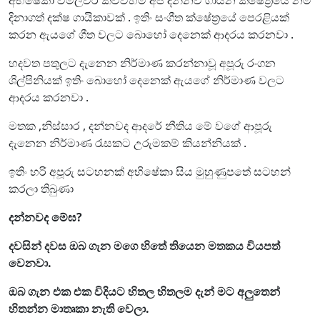
දිනාගත් දක්ෂ ගායිකාවක් . ඉතිං සංගීත ක්ෂේත්‍රයේ පෙරළියක්
කරන ඇයගේ ගීත වලට බොහෝ දෙනෙක් ආදරය කරනවා .
හදවත පතුලට දැනෙන නිර්මාණ කරන්නාවූ අපූරු රංගන
ශිල්පිනියක් ඉතිං බොහෝ දෙනෙක් ඇයගේ නිර්මාණ වලට
ආදරය කරනවා .
මතක ,නිස්සාර , දන්නවද ආදරේ නීතිය මේ වගේ ආපූරු
දැනෙන නිර්මාණ රැසකට උරුමකම් කියන්නියක් .
ඉතිං හරි අපූරු සටහනක් අභිෂේකා සිය මුහුණුපතේ සටහන්
කරලා තිබුණා
දන්නවද මේඝ?
දවසින් දවස ඔබ ගැන මගෙ හිතේ තියෙන මතකය වියපත්
වෙනවා.
ඔබ ගැන එක එක විදියට හිතල හිතලම දැන් මට අලුතෙන්
හිතන්න මාතෘකා නැති වෙලා.