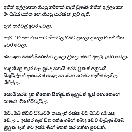
අතින් අල්ලගෙන ගියපු ගමනක් නැති වුණත් හිතින් අල්ලගෙන
මං ඔබත් එක්ක නොගියපු පාරක් නැතුව ඇති.
දැන් පාරවල් ඉවර වෙලා.
හැම රෑම එක එක පාට හීනවල ඔබව දැකලා දැකලා මගේ හීන
ඉවර වෙලා.
ඔබ ගැන පොත් පිරෙන්න ලියලා ලියලා මගේ අකුරු ඉවර වෙලා.
හාදු තියපු තැන් වල සුවද කොයි තරම් වුණත් අනුරාගී
සිතුවිල්ලක් ආයෙමත් පහළ නොවන තරමට හැගීම් මැකිලා
ගිහිල්ලා.
කොයි තරම් දුක හිතෙන සින්දුවක් ඇහුවත් ඇස් නොතෙමන
ගාණට හිත හිරිවැටිලා.
ඔව්..ඔබ කිව්ව විදියටම කාලෙත් එක්ක මට ඔබව අමතක
වෙලා… ඉස්සර ඇස් වහ ගත්ත ගමන් බොද වෙවී මැවුණු ඔබේ
මුහුණ දැන් මට ඉක්මණින් මතක් කර ගන්න පුළුවන්.