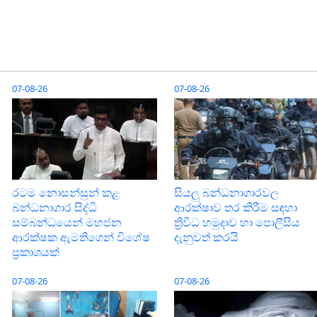
07-08-26
07-08-26
රටම නොසන්සුන් කළ
සියලු බන්ධනාගාරවල
බන්ධනාගාර සිද්ධි
ආරක්ෂාව තර කිරීම සඳහා
සම්බන්ධයෙන් මහජන
ත්‍රිවිධ හමුදාව හා පොලීසිය
ආරක්ෂක ඇමතිගෙන් විශේෂ
දැනුවත් කරයි
ප්‍රකාශයක්
07-08-26
07-08-26