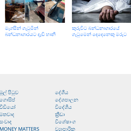
මැගසින් ගැටුමින්
කුරුවිට බන්ධනාගාරයේ
බන්ධනාගාරයට දැඩි හානි
ගැටුමෙන් දෙදෙනෙකු මරුට
මුල් පිටුව
දේශීය
ගොසිප්
දේශපාලන
වීඩියෝ
විදේශීය
මතවාද
ක්‍රීඩා
සංවාද
විශේෂාංග
MONEY MATTERS
ව්‍යාපාරික