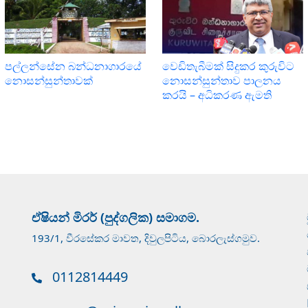
පල්ලන්සේන බන්ධනාගාරයේ
වෙඩිතැබීමක් සිදුකර කුරුවිට
නොසන්සුන්තාවක්
නොසන්සුන්තාව පාලනය
කරයි – අධිකරණ ඇමති
ඒෂියන් මිරර් (පුද්ගලික) සමාගම.
193/1, වීරසේකර මාවත, දිවුලපිටිය, බොරලැස්ගමුව.
0112814449