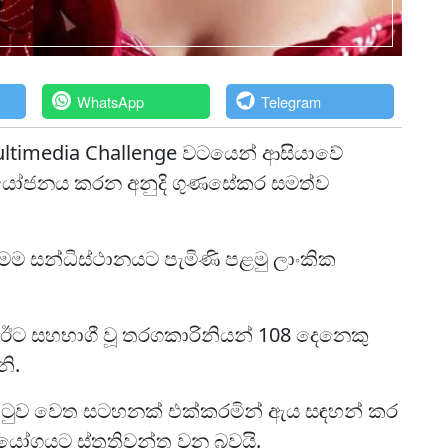
WhatsApp
Telegram
ltimedia Challenge වටයෙන් ආසියාවේ
නියෝජනය කරන අනුදි ගුණසේකර සමත්ව
ම සන්ධිස්ථානයට පැමිණි පළමු ලාංකික
 ඊට සහභාගී වූ තරගකාරිනියන් 108 දෙනෙකු
ි.
් පිටුව වෙත සටහනක් එක්කරමින් ඇය සඳහන් කර
හයෝගයට ස්තුතිවන්ත වන බවයි.