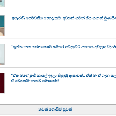
ඉපැරණි පෙම්වතිය නොදැකම, අවසන් ගමන් ගිය ගයාන් මුණසි
“ඇත්ත කතා කරනකොට සමහර වෙලාවට අපහාස අවලාද විඳින්
“ඒක මගේ පුංචි කාලේ ඉඳලා තිබුණු ආසාවක්.. ඒත් මං ඒ ගැන ල
ඒ වෙනස්ම කතාව මොකක්ද?
තවත් ගොසිප් පුවත්