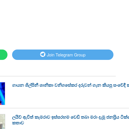
Join Telegram Group
ගායන ශිල්පිනී ශානිකා වනිගසේකර දරුවන් ගැන කියපු සංවේදී
ලයිව් ඇවිත් කැමරාව ඉස්සරහම වෙඩි තබා මරා දැමූ ජනප්‍රිය ටි
කතාව