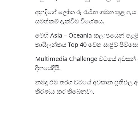
අනුදිගේ ලෝක රූ රැජින ගමන තුළ ඇය f
සමත්කම් දැක්වීම විශේෂය.
මෙහි Asia – Oceania කලාපයෙන් පළමු
තායිලන්තය Top 40 වෙත ඍජුව පිවිසෙන
Multimedia Challenge වටයේ අවසන් ප
දිනයේදීයි.
නමුදු එම තරග වටයේ අවසාන ප්‍රතිඵල අ
තීරණය කර තිබෙනවා.