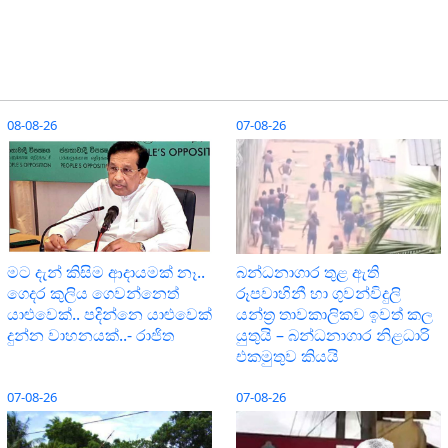
08-08-26
07-08-26
මට දැන් කිසිම ආදායමක් නෑ..
බන්ධනාගාර තුළ ඇති
ගෙදර කුලිය ගෙවන්නෙත්
රූපවාහිනී හා ගුවන්විදුලි
යාළුවෙක්.. පදින්නෙ යාළුවෙක්
යන්ත්‍ර තාවකාලිකව ඉවත් කල
දුන්න වාහනයක්..- රාජිත
යුතුයි – බන්ධනාගාර නිළධාරි
එකමුතුව කියයි
07-08-26
07-08-26