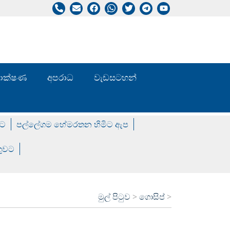
/ තාක්ෂණ
අපරාධ
වැඩසටහන්
වට
පල්ලේගම හේමරතන හිමිට ඇප
ගුවට
මුල් පිටුව
>
ගොසිප්
>