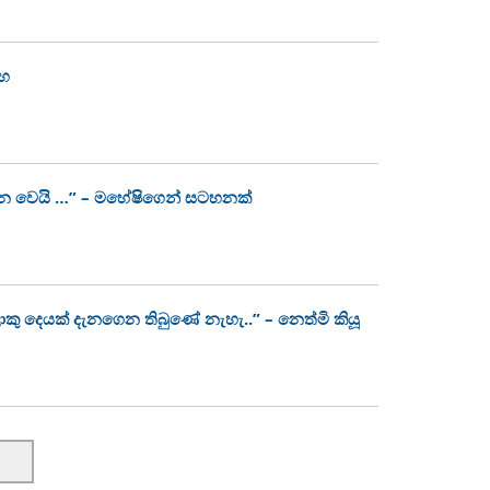
ංහ
න වෙයි …” – මහේෂිගෙන් සටහනක්
ොකු දෙයක් දැනගෙන තිබුණේ නැහැ..” – නෙත්මි කියූ