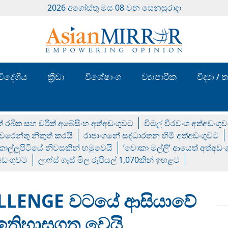
2026 අගෝස්‍තු මස 08 වන සෙනසුරාදා
විදේශීය
ක්‍රීඩා
විශේෂාංග
ව්‍යාපාරික
විද්‍යා 
් රඛිත සහ චරිත් අබේසිංහ අත්අඩංගුවට
විමල් වීරවංශ අත්අඩංගු
රෙන්තු නිකුත් කරයි
රාජාංගනේ සද්ධාරතන හිමි අත්අඩංගුවට
 කොල්ලුපිටියේ නිවසකින් හමුවෙයි
‘චොකා මල්ලි’ ආයෙත් අත්අඩං
්අඩංගුවට
ලාෆ්ස් ගෑස් මිල රුපියල් 1,070කින් ඉහළට
LLENGE වටයේ ආසියාවේ
ි ඉතිහාසගත වෙයි