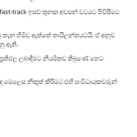
ast-track ඉසව් තුනක අවසන් වටයට පිවිසීමට
 තැන හිමිව ඇත්තේ තායිලන්තයට‍යි. ඒ අනුව
ු ඇති.
්‍රතිඵල ලබාදීමට නියමිතව තිබුණේ හෙට
ද මෙලෙස නිකුත් කිරීමට එහි සංවිධායකවරුන්