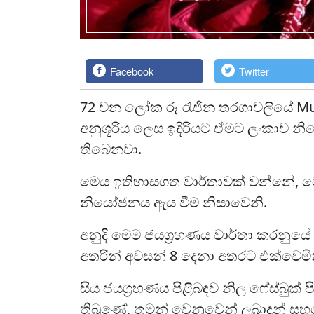
Facebook
Twitter
72 වන ලෝක රූ රැජින තරගාවලියේ Mu
අනුශූරිය ලෙස ඉදිරියට ඒමට ලංකාව 
තිබෙනවා.
මෙය ඉතිහාසගත වාර්තාවක් වන්නේ, මෙ
නියෝජනය ඇය වීම නිසාවෙනි.
අනුදි මෙම ජයග්‍රහණය වාර්තා කරනුයේ
අතරින් අවසන් 8 දෙනා අතරට එක්වෙමින
සිය ජයග්‍රහණය පිළිබඳව නිල ෆේස්බුක
තිබුණේ, තමන් වෙනුවෙන් ලබාදුන් ස