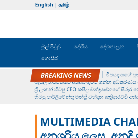
English
|
தமிழ்
මුල් පිටුව
දේශීය
දේශපාලන
ගොසිප්
රන් ගෙනා රුමේෂ්ගේ හෙල්ලය
විජයදාසගේ පුත
බැසිල් රාජපක්ෂව අත්අඩංගුවට ගන්න අධිකරණය ව
ශ්‍රී ලංකන් හිටපු CEO කපිල චන්ද්‍රසේනගේ සිරුර
හිටපු පාර්ලිමේන්තු මන්ත්‍රී චන්දන කත්‍රිආරච්චි අත
MULTIMEDIA CHA
අනුශූරිය ලෙස, අනුද