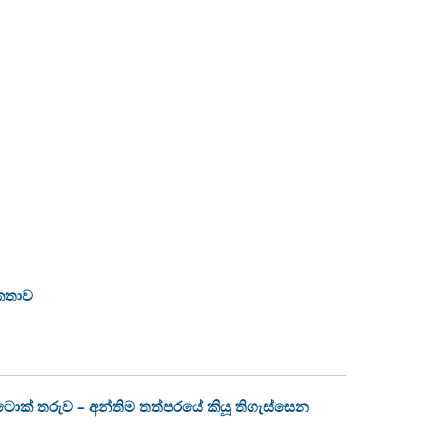
 කතාව
ක්ටොක් තරුව – අන්තිම තත්පරයේ කියූ තිගැස්සෙන