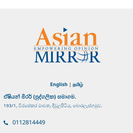
English
|
தமிழ்
ඒෂියන් මිරර් (පුද්ගලික) සමාගම.
193/1, වීරසේකර මාවත, දිවුලපිටිය, බොරලැස්ගමුව.
0112814449