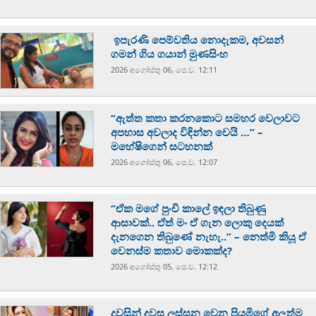
ඉපැරණි පෙම්වතිය නොදැකම, අවසන්
ගමන් ගිය ගයාන් මුණසිංහ
2026 අගෝස්‍තු 06, පෙ.ව. 12:11
“ඇත්ත කතා කරනකොට සමහර වෙලාවට
අපහාස අවලාද විඳින්න වෙයි …” –
මහේෂිගෙන් සටහනක්
2026 අගෝස්‍තු 06, පෙ.ව. 12:07
“ඒක මගේ පුංචි කාලේ ඉඳලා තිබුණු
ආසාවක්.. ඒත් මං ඒ ගැන ලොකු දෙයක්
දැනගෙන තිබුණේ නැහැ..” – නෙත්මි කියූ ඒ
වෙනස්ම කතාව මොකක්ද?
2026 අගෝස්‍තු 05, පෙ.ව. 12:12
දවසින් දවස ලස්සන වෙන පියුමිගේ අලුත්ම