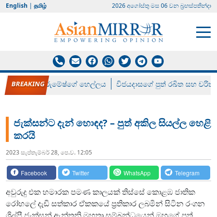
English
|
தமிழ்
2026 අගෝස්‍තු මස 06 වන බ්‍රහස්පතින්දා
රන් ගෙනා රුමේෂ්ගේ හෙල්ලය
විජයදාසගේ පුත් රඛිත සහ චරිත්
ජැක්සන්ට දැන් හොඳද? – පුත් අකිල සියල්ල හෙළි
කරයි
2023 සැප්‍තැම්‍බර් 28, පෙ.ව. 12:05
Facebook
Twitter
WhatsApp
Telegram
අවුරුදු එක හමාරක පමණ කාලයක් තිස්සේ කොළඹ ජාතික
රෝහලේ දැඩි සත්කාර ඒකකයේ ප්‍රතිකාර ලබමින් සිටින රංගන
ශිල්පී ජැක්සන් ඇන්තනි මහතා සම්බන්ධයෙන් ඔහුගේ පුත්