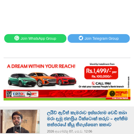
Join WhatsApp Group
Join Telegram Group
ලයිව් ඇවිත් කැමරාව ඉස්සරහම වෙඩි තබා
මරා දැමූ ජනප්‍රිය ටික්ටොක් තරුව – අන්තිම
තත්පරයේ කියූ තිගැස්සෙන කතාව
2026 අගෝස්‍තු 07, පෙ.ව. 12:06