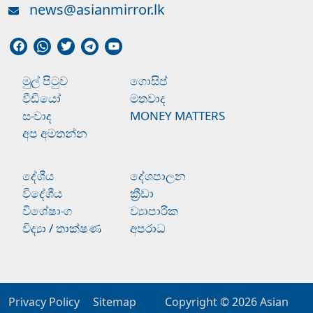
news@asianmirror.lk
මුල් පිටුව
ගොසිප්
වීඩියෝ
මතවාද
සංවාද
MONEY MATTERS
අප අමතන්න
දේශීය
දේශපාලන
විදේශීය
ක්‍රීඩා
විශේෂාංග
ව්‍යාපාරික
විද්‍යා / තාක්ෂණ
අපරාධ
Privacy Policy
Sitemap
Copyright © 2026
Asian