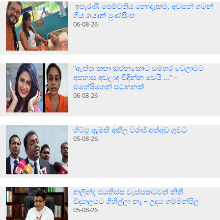
ඉපැරණි පෙම්වතිය නොදැකම, අවසන් ගමන්
ගිය ගයාන් මුණසිංහ
06-08-26
“ඇත්ත කතා කරනකොට සමහර වෙලාවට
අපහාස අවලාද විඳින්න වෙයි …” –
මහේෂිගෙන් සටහනක්
06-08-26
හිටපු ඇමති අකිල විරාජ් අත්අඩංගුවට
05-08-26
නලින්ද ජයතිස්ස වැස්සකටවත් නිතී
විද්‍යාලයට ගිහිල්ලා නෑ – උදය ගම්මන්පිල
05-08-26