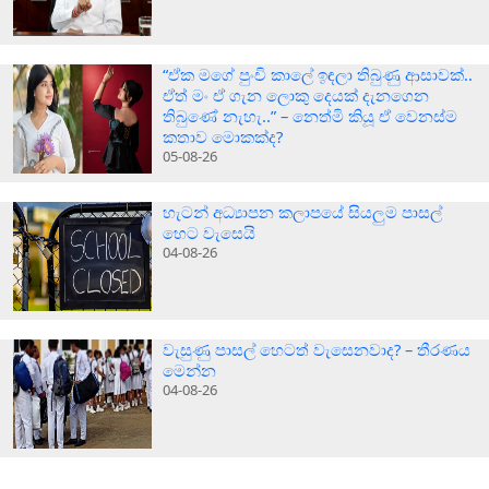
“ඒක මගේ පුංචි කාලේ ඉඳලා තිබුණු ආසාවක්..
ඒත් මං ඒ ගැන ලොකු දෙයක් දැනගෙන
තිබුණේ නැහැ..” – නෙත්මි කියූ ඒ වෙනස්ම
කතාව මොකක්ද?
05-08-26
හැටන් අධ්‍යාපන කලාපයේ සියලුම පාසල්
හෙට වැසෙයි
04-08-26
වැසුණු පාසල් හෙටත් වැසෙනවාද? – තීරණය
මෙන්න
04-08-26