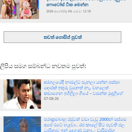
ෆොටෝස් ටික මෙන්න
2026 අගෝස්‍තු 04, පෙ.ව. 12:18
තවත් ගොසිප් පුවත්
ලිපිය සමග සම්බන්ධ නවතම පුවත්:
අරගලයේදී නාමල්ට පැනලා යන්න පස්ස‍ා
දොරක් ඉතුරු වුනෙත් නෑ, වහලෙත්
කඩාගෙන ඉගිලිලා ගියේ – වසන්ත මුදලිගේ
07-08-26
පරාක‍්‍රමබාහු රජුටත් වඩා වැවු 2000න් පස්සෙ
අපේ රටේ හැදුවා.. රජ කාලේ සිට පැවති ජල
ධාරිතාව ඉන් දෙගුණ වුනා..- වාරිමාර්ග