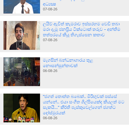
අධ්‍යක්‍ෂ
07-08-26
ලයිව් ඇවිත් කැමරාව ඉස්සරහම වෙඩි තබා
මරා දැමූ ජනප්‍රිය ටික්ටොක් තරුව – අන්තිම
තත්පරයේ කියූ තිගැස්සෙන කතාව
07-08-26
මැගසින් බන්ධනාගාරය තුළ
නොසන්සුන්තාවක්
06-08-26
“ජගත් තොත්ත බබෙක්.. මිරිඟුවක් පස්සේ
යන්නේ.. එයා සංගීත ශිල්පියෙක්ද කියලත් මට
සැකයි…” කීර්ති පැස්කුවෙල්ගෙන් ජගත්ට
දෝස්මුරයක්
06-08-26