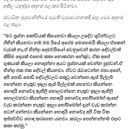
අකිල ධනුද්දර අදහස් පල කර සිටිනවා.
ස්වාධීන රූපවාහිනියේ පැවති වැඩසටහනකදී ඔහු මෙම අදහස්
පළ කළා.
“මට ප්‍රශ්න කෝටියක් තියෙනවා කියලා උදේට ශූටින්වලට
ගිහින් කියනවා නම් මම ඊයේ අරෙම මෙහෙමයි කියලා ඒකෙන්
වැඩක් නෑ.ඒ හින්දා දෙමව්පියෝ වෙනුවෙන් කරන දේවල්වත්
කිසිම දෙයක් එහෙම කතා නොකරන හේතුව, ඒක අපේ
ගුණයක් කියලා නොදන්නා අයට ප්‍රශ්නයක් වෙන්න පුළුවන්.ඒ
හින්දා එක එක දේවල් කියනවා. ඒවට රැවටෙන්න එපා.අනේ,
අපි පොඩි පොඩි දේවල්වලට සතුටු වෙන්නෙ.ඇස් පිල්ලම්
ගහන්නෙ නැතුව ඉඳලා ඇස් පිල්ලමක් ගහනවා කියන්නෙ
හොඳයි නෙවේද ඇඟිලි හොලවන්නෙ නැතුව ඉඳලා ඇඟිලි
හොලවනවා කියන්නෙ හොඳයි නෙවේද හෝර්මෝන් ඇඟේ
වැඩ කරන්නෙ නැතුව ඉඳලා හෝර්මෝන් දැන් වැඩ කරන්න
පටන් ගන්නවා කියන්නෙ හොඳයි නෙවේද අපි ටික ටික
අප්පච්චිව හොඳ කරගෙන යනවා. කරලා පෙන්නන්නම් එදාට
කතා කරමු.”