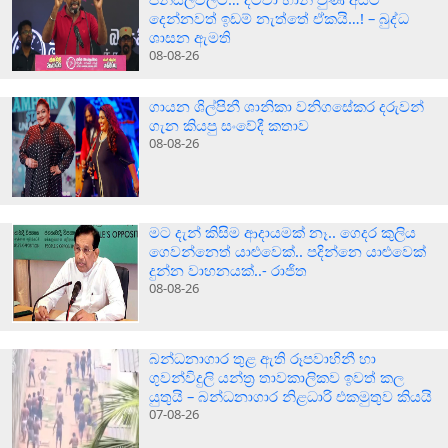
දෙන්නවත් ඉඩම් නැත්තේ ඒකයි…! – බුද්ධ
ශාසන ඇමති
08-08-26
ගායන ශිල්පිනී ශානිකා වනිගසේකර දරුවන්
ගැන කියපු සංවේදී කතාව
08-08-26
මට දැන් කිසිම ආදායමක් නෑ.. ගෙදර කුලිය
ගෙවන්නෙත් යාළුවෙක්.. පදින්නෙ යාළුවෙක්
දුන්න වාහනයක්..- රාජිත
08-08-26
බන්ධනාගාර තුළ ඇති රූපවාහිනී හා
ගුවන්විදුලි යන්ත්‍ර තාවකාලිකව ඉවත් කල
යුතුයි – බන්ධනාගාර නිළධාරි එකමුතුව කියයි
07-08-26