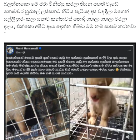
බලන්නකො මේ ජරා මිනිස්සු කරලා තියන පහත් වැඩේ
කොච්චර හුරතල් ලස්සනට හිටිය පැටියද දස වද දීලා මගෙන්
සල්ලි හුරං කලා සතාට කන්නවත් නොදි ගහලා ගහලා මරලා
දාලා , එක්කො අපිට ආය දෙන්න තිබ්බා මම නම් සාපම කරනවා
“