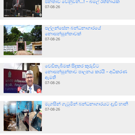
ජනතාව වෙනුවන්…! – බිමල් රත්නායක
07-08-26
පල්ලන්සේන බන්ධනාගාරයේ
නොසන්සුන්තාවක්
07-08-26
වෙඩිතැබීමක් සිදුකර කුරුවිට
නොසන්සුන්තාව පාලනය කරයි – අධිකරණ
ඇමති
07-08-26
මැගසින් ගැටුමින් බන්ධනාගාරයට දැඩි හානි
07-08-26