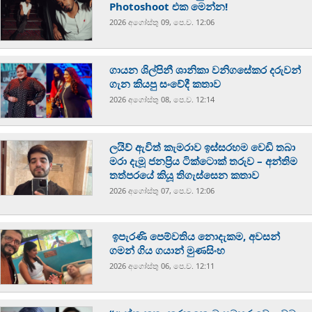
Photoshoot එක මෙන්න!
2026 අගෝස්‍තු 09, පෙ.ව. 12:06
ගායන ශිල්පිනී ශානිකා වනිගසේකර දරුවන්
ගැන කියපු සංවේදී කතාව
2026 අගෝස්‍තු 08, පෙ.ව. 12:14
ලයිව් ඇවිත් කැමරාව ඉස්සරහම වෙඩි තබා
මරා දැමූ ජනප්‍රිය ටික්ටොක් තරුව – අන්තිම
තත්පරයේ කියූ තිගැස්සෙන කතාව
2026 අගෝස්‍තු 07, පෙ.ව. 12:06
ඉපැරණි පෙම්වතිය නොදැකම, අවසන්
ගමන් ගිය ගයාන් මුණසිංහ
2026 අගෝස්‍තු 06, පෙ.ව. 12:11