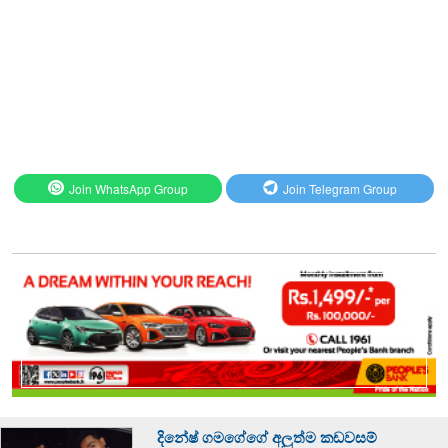
Join WhatsApp Group
Join Telegram Group
දිනේෂ් ගමගේගේ අලුත්ම කඩවසම්