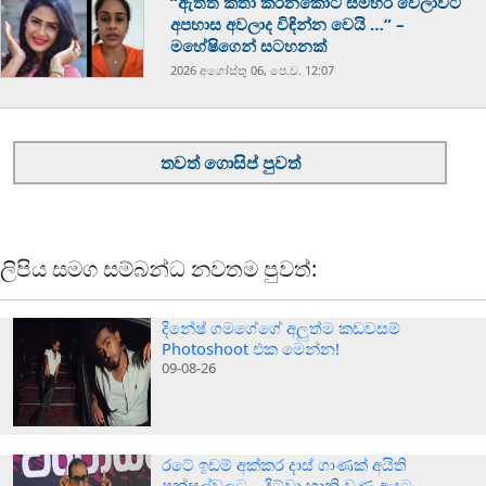
“ඇත්ත කතා කරනකොට සමහර වෙලාවට
අපහාස අවලාද විඳින්න වෙයි …” –
මහේෂිගෙන් සටහනක්
2026 අගෝස්‍තු 06, පෙ.ව. 12:07
තවත් ගොසිප් පුවත්
ලිපිය සමග සම්බන්ධ නවතම පුවත්:
දිනේෂ් ගමගේගේ අලුත්ම කඩවසම්
Photoshoot එක මෙන්න!
09-08-26
රටේ ඉඩම් අක්කර දාස් ගාණක් අයිති
පන්සල්වලට… දිට්වා හානි වුණ අයට