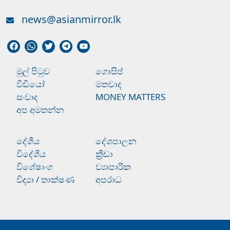
news@asianmirror.lk
මුල් පිටුව
ගොසිප්
වීඩියෝ
මතවාද
සංවාද
MONEY MATTERS
අප අමතන්න
දේශීය
දේශපාලන
විදේශීය
ක්‍රීඩා
විශේෂාංග
ව්‍යාපාරික
විද්‍යා / තාක්ෂණ
අපරාධ