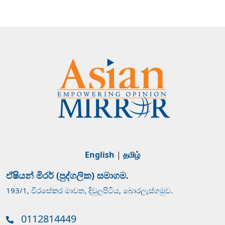
English
|
தமிழ்
ඒෂියන් මිරර් (පුද්ගලික) සමාගම.
193/1, වීරසේකර මාවත, දිවුලපිටිය, බොරලැස්ගමුව.
0112814449