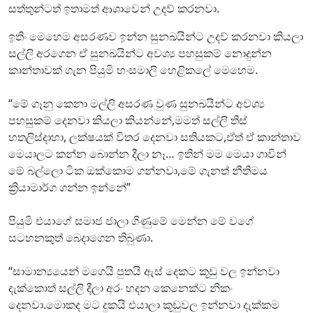
සත්තුන්ටත් ඉතාමත් ආශාවෙන් උදව් කරනවා.
ඉතිං මෙහෙම අසරණව ඉන්න සුනඛයින්ට උදව් කරනවා කියලා
සල්ලි අරගෙන ඒ සුනඛයින්ට අවශ්‍ය පහසුකම් නොදුන්න
කාන්තාවක් ගැන පියුමි හංසමාලි හෙළිකලේ මෙහෙම.
“මේ ගෑනු කෙනා මල්ලි අසරණ වුණ සුනඛයින්ට අවශ්‍ය
පහසුකම් දෙනවා කියලා කියන්නේ,මමත් සල්ලි තිස්
හතලිස්දාහා, ලක්ෂයක් විතර දෙනවා සතියකට,ඒත් ඒ කාන්තාව
මෙයාලට කන්න බොන්න දීලා නෑ… ඉතින් මම මෙයා ගාවින්
මේ බල්ලො ටික ඔක්කොම ගන්නවා,මේ ගැනත් නීතිමය
ක්‍රියාමාර්ග ගන්න ඉන්නේ”
පියුමි එයාගේ සමාජ ජාලා ගිණුමේ මෙන්න මේ වගේ
සටහනකුත් බෙදාගෙන තිබුණා.
“සාමාන්‍යයෙන් මගෙයි පුතයි ඇස් දෙකට කූඩු වල ඉන්නවා
දැක්කොත් සල්ලි දීලා අරං හදන කෙනෙක්ට නිකං
දෙනවා.මොකද මට දුකයි එයාලා කූඩුවල ඉන්නවා දැක්කම