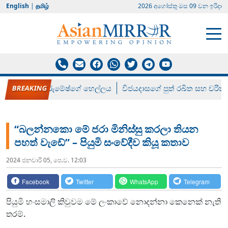
English
|
தமிழ்
2026 අගෝස්‍තු මස 09 වන ඉරිදා
රන් ගෙනා රුමේෂ්ගේ හෙල්ලය
විජයදාසගේ පුත් රඛිත සහ චරිත්
“බලන්නකො මේ ජරා මිනිස්සු කරලා තියන
පහත් වැඩේ” – පියුමි සංවේදීව කියූ කතාව
2024 ජනවාරි 05, පෙ.ව. 12:03
Facebook
Twitter
WhatsApp
Telegram
පියුමි හංසමාලි කිවුවම මේ ලංකාවේ නොදන්නා කෙනෙක් නැති
තරම්.