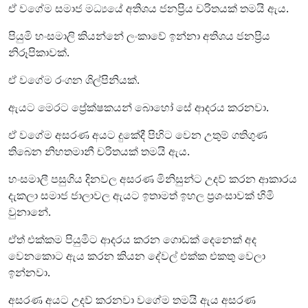
ඒ වගේම සමාජ මධ්‍යයේ අතිශය ජනප්‍රිය චරිතයක් තමයි ඇය.
පියුමි හංසමාලි කියන්නේ ලංකාවේ ඉන්නා අතිශය ජනප්‍රිය
නිරූපිකාවක්.
ඒ වගේම රංගන ශිල්පිනියක්.
ඇයට මෙරට ප්‍රේක්ෂකයන් බොහෝ සේ ආදරය කරනවා.
ඒ වගේම අසරණ අයට දුකේදී පිහිට වෙන උතුම් ගතිගුණ
තිබෙන නිහතමානී චරිතයක් තමයි ඇය.
හංසමාලී පසුගිය දිනවල අසරණ මිනිසුන්ට උදව් ක‍රන ආකාරය
දැකලා සමාජ ජාලාවල ඇයට ඉතාමත් ඉහල ප්‍රශංසාවක් හිමි
වුනානේ.
ඒත් එක්කම පියුමිට ආදරය කරන ගොඩක් දෙනෙක් අද
වෙනකොට ඇය කරන කියන දේවල් එක්ක එකතු වෙලා
ඉන්නවා.
අසරණ අයට උදව් කරනවා වගේම තමයි ඇය අසරණ