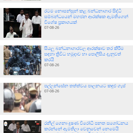
රටම නොසන්සුන් කළ බන්ධනාගාර සිද්ධි
සම්බන්ධයෙන් මහජන ආරක්ෂක ඇමතිගෙන්
විශේෂ ප්‍රකාශයක්
07-08-26
සියලු බන්ධනාගාරවල ආරක්ෂාව තර කිරීම
සඳහා ත්‍රිවිධ හමුදාව හා පොලීසිය දැනුවත්
කරයි
07-08-26
පල්ලන්සේන තත්ත්වය පාලනයට කඳුළු ගෑස්
07-08-26
රනිල් ගෙනා දූෂණ විරෝධී පනත සශෝධනය
කරන්නේ ඇමතිලා වෙනුවෙන් නෙමෙයි