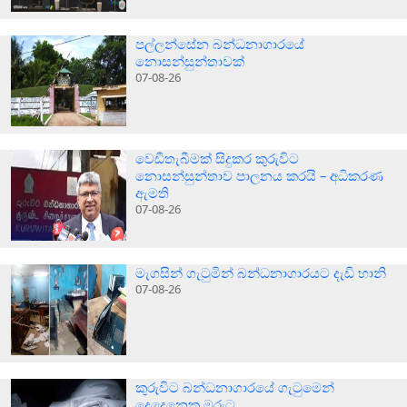
පල්ලන්සේන බන්ධනාගාරයේ
නොසන්සුන්තාවක්
07-08-26
වෙඩිතැබීමක් සිදුකර කුරුවිට
නොසන්සුන්තාව පාලනය කරයි – අධිකරණ
ඇමති
07-08-26
මැගසින් ගැටුමින් බන්ධනාගාරයට දැඩි හානි
07-08-26
කුරුවිට බන්ධනාගාරයේ ගැටුමෙන්
දෙදෙනෙකු මරුට