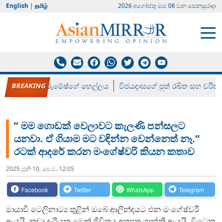
English
|
தமிழ்
2026 අගෝස්‍තු මස 08 වන සෙනසුරාදා
රන් ගෙනා රුමේෂ්ගේ හෙල්ලය
විජයදාසගේ පුත් රඛිත සහ චරිත්
” මම ගොඩක් වෙලාවට කැලණි පන්සලට
යනවා. ඒ ගියාම මට වඳින්න වෙන්නෙත් නෑ.”
රටක් ආදරේ කරන මංගේෂ්වරි කියන කතාව
2025 ජූනි 10, පෙ.ව. 12:05
Facebook
Twitter
WhatsApp
Telegram
මායාවී ටෙලිනාට්‍ය තුළින් ඔබේ ආලින්දයට එන මංගේෂ්වරී
ඇයයි. කුඩා දැරියක මෙන් ජීවිතය අතපත ගාන්නී ඇයයි. විටෙක