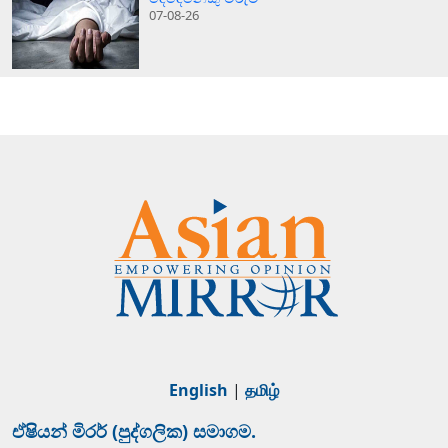
07-08-26
English
|
தமிழ்
ඒෂියන් මිරර් (පුද්ගලික) සමාගම.