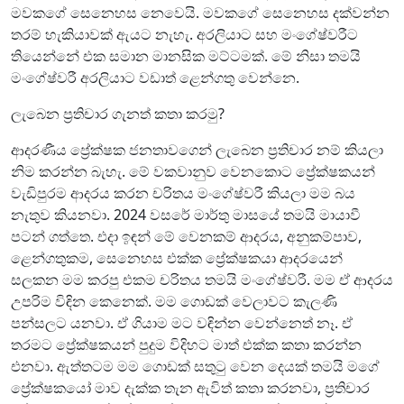
මවකගේ සෙනෙහස නෙවෙයි. මවකගේ සෙනෙහස දක්වන්න
තරම් හැකියාවක් ඇයට නැහැ. අරලියාට සහ මංගේෂ්වරීට
තියෙන්නේ එක සමාන මානසික මට්ටමක්. මේ නිසා තමයි
මංගේෂ්වරී අරලියාට වඩාත් ළෙන්ගතු වෙන්නෙ.
ලැබෙන ප්‍රතිචාර ගැනත් කතා කරමු?
ආදරණීය ප්‍රේක්ෂක ජනතාවගෙන් ලැබෙන ප්‍රතිචාර නම් කියලා
නිම කරන්න බැහැ. මේ වකවානුව වෙනකොට ප්‍රේක්ෂකයන්
වැඩිපුරම ආදරය කරන චරිතය මංගේෂ්වරී කියලා මම බය
නැතුව කියනවා. 2024 වසරේ මාර්තු මාසයේ තමයි මායාවී
පටන් ගත්තෙ. එදා ඉඳන් මේ වෙනකම් ආදරය, අනුකම්පාව,
ළෙන්ගතුකම, සෙනෙහස එක්ක ප්‍රේක්ෂකයා ආදරයෙන්
සලකන මම කරපු එකම චරිතය තමයි මංගේෂ්වරී. මම ඒ ආදරය
උපරිම විඳින කෙනෙක්. මම ගොඩක් වෙලාවට කැලණි
පන්සලට යනවා. ඒ ගියාම මට වඳින්න වෙන්නෙත් නෑ. ඒ
තරමට ප්‍රේක්ෂකයන් පුදුම විදිහට මාත් එක්ක කතා කරන්න
එනවා. ඇත්තටම මම ගොඩක් සතුටු වෙන දෙයක් තමයි මගේ
ප්‍රේක්ෂකයෝ මාව දැක්ක තැන ඇවිත් කතා කරනවා, ප්‍රතිචාර