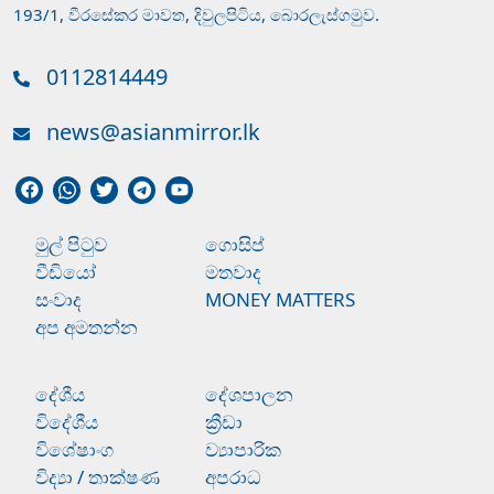
193/1, වීරසේකර මාවත, දිවුලපිටිය, බොරලැස්ගමුව.
0112814449
news@asianmirror.lk
මුල් පිටුව
ගොසිප්
වීඩියෝ
මතවාද
සංවාද
MONEY MATTERS
අප අමතන්න
දේශීය
දේශපාලන
විදේශීය
ක්‍රීඩා
විශේෂාංග
ව්‍යාපාරික
විද්‍යා / තාක්ෂණ
අපරාධ