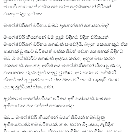
මායාවී නාට්‍යයත් එක්ක මේ තරම් ප්‍රේක්ෂකයන් පිරිසක්
එකතුවෙලා ඉන්නෙ.
මංගේෂ්වරීගේ චරිතය ඔබට දැනෙන්නේ කොහොමද?
මංගේෂ්වරී කියන්නේ මම පුදුම විදිහට විඳින චරිතයක්.
මංගේෂ්වරීගේ චරිතය ගොඩක් සංවේදීයි. බලන කෙනෙකුට ඒක
හාස්‍යක් වුණාට චරිතයත් එක්ක ජීවත් වෙන කෙනෙක් විදිහට
මම මංගේෂ්වරීට ගොඩක් ආදරය කරන, අනුකම්පා කරන
කෙනෙක්. මොකද, අනිත් අය මංගේෂ්වරීගෙන් හිනා වුණාට,
එයා කරන වැඩවලින් සතුටු වුණාට, අවංකවම මංගේෂ්වරී
කියන්නේ අනුකම්පා කරන්න ඕනෑ චරිතයක්. හැබැයි එයාට
හොඳ බුද්ධියක් තියෙනවා.
ඇත්තටම මංගේෂ්වරීගේ චරිතය අභියෝගයක්. ඔබ මේ
අභියෝගය ජය ගත්තේ කොහොමද?
ඔව්… මංගේෂ්වරී කියන්නේ මගේ ජීවිතේ හම්බවුණු
අභියෝගාත්මකම චරිතයක්. කතා කරන විලාසය, ඇවිදින
විලාසය, බලන බැල්ම, හිනාවෙන විදිහ, අඬන විදිහ, මේ හැම