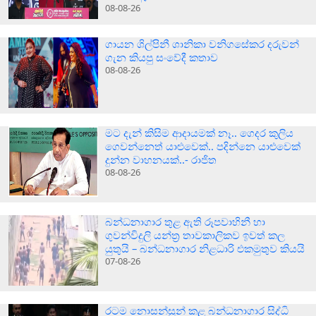
08-08-26
ගායන ශිල්පිනී ශානිකා වනිගසේකර දරුවන්
ගැන කියපු සංවේදී කතාව
08-08-26
මට දැන් කිසිම ආදායමක් නෑ.. ගෙදර කුලිය
ගෙවන්නෙත් යාළුවෙක්.. පදින්නෙ යාළුවෙක්
දුන්න වාහනයක්..- රාජිත
08-08-26
බන්ධනාගාර තුළ ඇති රූපවාහිනී හා
ගුවන්විදුලි යන්ත්‍ර තාවකාලිකව ඉවත් කල
යුතුයි – බන්ධනාගාර නිළධාරි එකමුතුව කියයි
07-08-26
රටම නොසන්සුන් කළ බන්ධනාගාර සිද්ධි