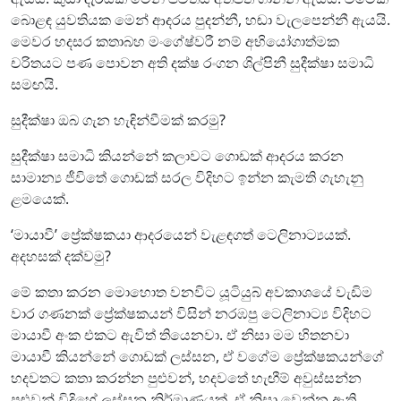
බොළඳ යුවතියක මෙන් ආදරය පුදන්නී, හඬා වැලපෙන්නී ඇයයි.
මෙවර හදසර කතාබහ මංගේෂ්වරී නම් අභියෝගාත්මක
චරිතයට පණ පොවන අති දක්ෂ රංගන ශිල්පිනී සුදීක්ෂා සමාධි
සමඟයි.
සුදීක්ෂා ඔබ ගැන හැඳින්වීමක් කරමු?
සුදීක්ෂා සමාධි කියන්නේ කලාවට ගොඩක් ආදරය කරන
සාමාන්‍ය ජීවිතේ ගොඩක් සරල විදිහට ඉන්න කැමති ගැහැනු
ළමයෙක්.
‘මායාවී’ ප්‍රේක්ෂකයා ආදරයෙන් වැළඳගත් ටෙලිනාට්‍යයක්.
අදහසක් දක්වමු?
මේ කතා කරන මොහොත වනවිට යූටියුබ් අවකාශයේ වැඩිම
වාර ගණනක් ප්‍රේක්ෂකයන් විසින් නරඹපු ටෙලිනාට්‍ය විදිහට
මායාවී අංක එකට ඇවිත් තියෙනවා. ඒ නිසා මම හිතනවා
මායාවී කියන්නේ ගොඩක් ලස්සන, ඒ වගේම ප්‍රේක්ෂකයන්ගේ
හදවතට කතා කරන්න පුළුවන්, හදවතේ හැඟීම් අවුස්සන්න
පුළුවන් විදිහේ ලස්සන නිර්මාණයක්. ඒ නිසා වෙන්න ඇති