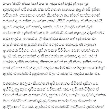
මංගේෂ්වරී කියන්නේ මනස අඩුවෙන් වැඩුණු ගැහැනු
දරුවකුගේ චරිතයක්. ඒක වර්තමාන සමාජය තුළත් අපි දකින
චරිතයක්. එතකොට පවන් කියන්නේ තමන්ගේ තාත්තාගෙන්
පස්සේ ඇය දකින ළං වෙන එකම පිරිමි ආත්මය. ඒ නිසා තමයි
ඇයට ආදරය, වේදනාව, සතුට, මේ හැමදේම පවන් මුල්
කරගෙනම ඇතිවෙන්නෙ. මංගේෂ්වරී වගේ ගැහැනු දරුවෙක්ට
පවා ආදරය, ශෘංගාරය, ලිංගිකත්වය කියන දේ ඇතිවෙනවා.
නමුත් සමාජ ඇසුරක් නැතිව ගෙදරටම කොටුවුණු ගැහැනු
ළමයෙක් විදිහට එයා දකින එකම පිරිමියා වෙන පවන් ගැන
ඇල්මක්, කෑදරකමක් ඇති කරගන්නෙ මොකද, ඇයට තවත්
තෝරාගැනීම් කරන්න, හිතන්න ඉඩක් නැති නිසා. ඉතින් කවදා
හෝ දවසක පවන් ඇයට ආදරය කරාවි කියන බලාපොරොත්තුව
ඇතිව මංගේෂ්වරී පුදුමාකාර විදිහට පවන්ට ආදරය කරනවා.
එතකොට අරලියා කියන්නේ අපි සාමාන්‍ය ජීවිතේ දකින මව
අහිමිවුණු කුඩා දැරියකගේ චරිතයක්. කුඩා දැරියක් විදිහට ඒ
වයසේ තියෙන දඟකාර බව, හුරතල් බව, කෙළිලොල් බව, එක්ක
මංගේෂ්වරීගේ නොවැඩුණු මනස නතරවෙලා තියෙන්නේ
අරලියාගේ වයසේ. ඇත්තටම මංගේශ්වරී අරලියාට දක්වන්නේ