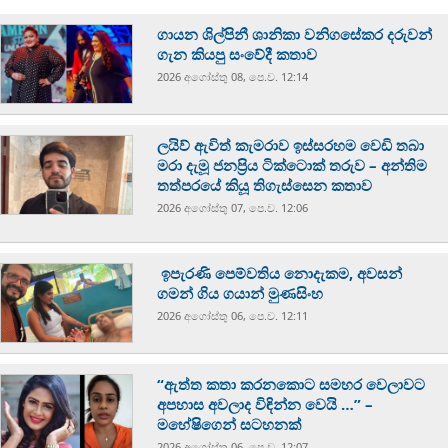
ගායන ශිල්පිනී ශානිකා වනිගසේකර දරුවන්
ගැන කියපු සංවේදී කතාව
2026 අගෝස්‍තු 08, පෙ.ව. 12:14
ලයිව් ඇවිත් කැමරාව ඉස්සරහම වෙඩි තබා
මරා දැමූ ජනප්‍රිය ටික්ටොක් තරුව – අන්තිම
තත්පරයේ කියූ තිගැස්සෙන කතාව
2026 අගෝස්‍තු 07, පෙ.ව. 12:06
ඉපැරණි පෙම්වතිය නොදැකම, අවසන්
ගමන් ගිය ගයාන් මුණසිංහ
2026 අගෝස්‍තු 06, පෙ.ව. 12:11
“ඇත්ත කතා කරනකොට සමහර වෙලාවට
අපහාස අවලාද විඳින්න වෙයි …” –
මහේෂිගෙන් සටහනක්
2026 අගෝස්‍තු 06, පෙ.ව. 12:07