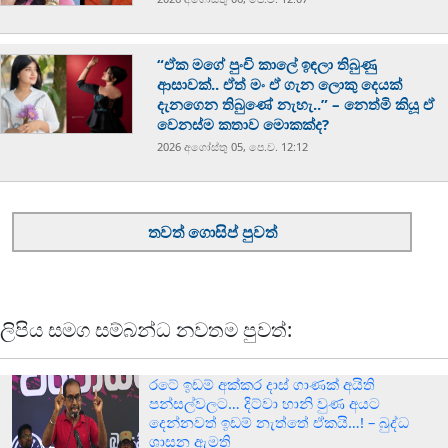
“ඒක මගේ පුංචි කාලේ ඉඳලා තිබුණු
ආසාවක්.. ඒත් මං ඒ ගැන ලොකු දෙයක්
දැනගෙන තිබුණේ නැහැ..” – නෙත්මි කියූ ඒ
වෙනස්ම කතාව මොකක්ද?
2026 අගෝස්‍තු 05, පෙ.ව. 12:12
තවත් ගොසිප් පුවත්
ලිපිය සමග සම්බන්ධ නවතම පුවත්:
රටේ ඉඩම් අක්කර දාස් ගාණක් අයිති
පන්සල්වලට… දිට්වා හානි වුණ අයට
දෙන්නවත් ඉඩම් නැත්තේ ඒකයි…! – බුද්ධ
ශාසන ඇමති