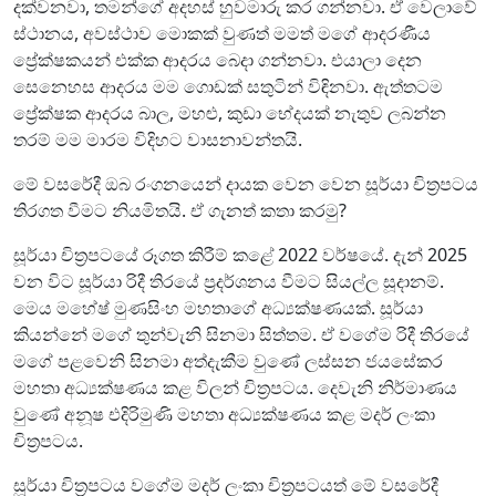
දක්වනවා, තමන්ගේ අදහස් හුවමාරු කර ගන්නවා. ඒ වෙලාවේ
ස්ථානය, අවස්ථාව මොකක් වුණත් මමත් මගේ ආදරණීය
ප්‍රේක්ෂකයන් එක්ක ආදරය බෙදා ගන්නවා. එයාලා දෙන
සෙනෙහස ආදරය මම ගොඩක් සතුටින් විඳිනවා. ඇත්තටම
ප්‍රේක්ෂක ආදරය බාල, මහළු, කුඩා භේදයක් නැතුව ලබන්න
තරම් මම මාරම විදිහට වාසනාවන්තයි.
මේ වසරේදී ඔබ රංගනයෙන් දායක වෙන වෙන සූර්යා චිත්‍රපටය
තිරගත වීමට නියමිතයි. ඒ ගැනත් කතා කරමු?
සූර්යා චිත්‍රපටයේ රූගත කිරීම් කළේ 2022 වර්ෂයේ. දැන් 2025
වන විට සූර්යා රිදී තිරයේ ප්‍රදර්ශනය වීමට සියල්ල සූදානම්.
මෙය මහේෂ් මුණසිංහ මහතාගේ අධ්‍යක්ෂණයක්. සූර්යා
කියන්නේ මගේ තුන්වැනි සිනමා සිත්තම. ඒ වගේම රිදී තිරයේ
මගේ පළවෙනි සිනමා අත්දැකීම වුණේ ලස්සන ජයසේකර
මහතා අධ්‍යක්ෂණය කළ විලන් චිත්‍රපටය. දෙවැනි නිර්මාණය
වුණේ අනූෂ එදිරිමුණි මහතා අධ්‍යක්ෂණය කළ මදර් ලංකා
චිත්‍රපටය.
සූර්යා චිත්‍රපටය වගේම මදර් ලංකා චිත්‍රපටයත් මේ වසරේදී