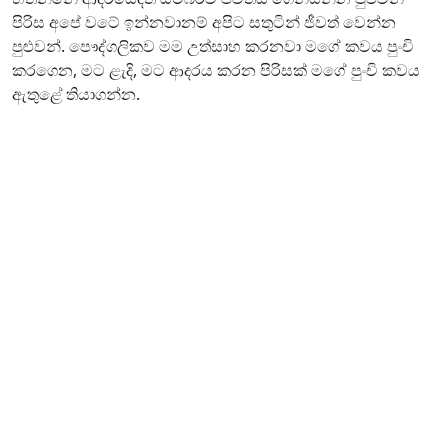
පිරිස අපේ වටේ ඉන්නවානම් අපිට සතුටින් ජීවත් වෙන්න
පුළුවන්. පෞද්ගලිකව මම උත්සාහ කරනවා මගේ කවය පුංචි
කරගෙන, මට ළැදි, මට ආදරය කරන පිරිසක් මගේ පුංචි කවය
ඇතුළේ තියාගන්න.