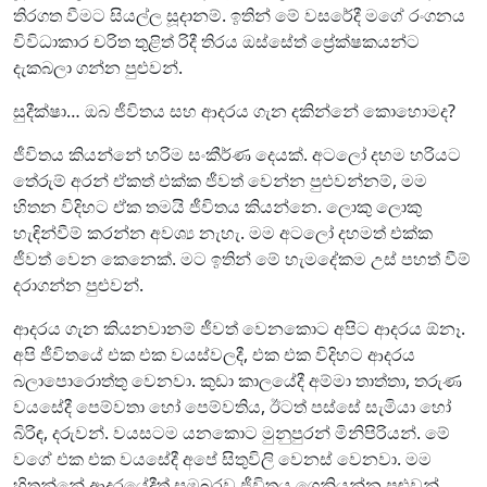
තිරගත වීමට සියල්ල සූදානම්. ඉතින් මේ වසරේදී මගේ රංගනය
විවිධාකාර චරිත තුළිත් රිදී තිරය ඔස්සේත් ප්‍රේක්ෂකයන්ට
දැකබලා ගන්න පුළුවන්.
සුදීක්ෂා… ඔබ ජීවිතය සහ ආදරය ගැන දකින්නේ කොහොමද?
ජීවිතය කියන්නේ හරිම සංකීර්ණ දෙයක්. අටලෝ දහම හරියට
තේරුම් අරන් ඒකත් එක්ක ජීවත් වෙන්න පුළුවන්නම්, මම
හිතන විදිහට ඒක තමයි ජීවිතය කියන්නෙ. ලොකු ලොකු
හැඳින්වීම් කරන්න අවශ්‍ය නැහැ. මම අටලෝ දහමත් එක්ක
ජීවත් වෙන කෙනෙක්. මට ඉතින් මේ හැමදේකම උස් පහත් වීම්
දරාගන්න පුළුවන්.
ආදරය ගැන කියනවානම් ජීවත් වෙනකොට අපිට ආදරය ඕනෑ.
අපි ජීවිතයේ එක එක වයස්වලදී, එක එක විදිහට ආදරය
බලාපොරොත්තු වෙනවා. කුඩා කාලයේදී අම්මා තාත්තා, තරුණ
වයසේදී පෙම්වතා හෝ පෙම්වතිය, ඊටත් පස්සේ සැමියා හෝ
බිරිඳ, දරුවන්. වයසටම යනකොට මුනුපුරන් මිනිපිරියන්. මේ
වගේ එක එක වයසේදී අපේ සිතුවිලි වෙනස් වෙනවා. මම
හිතන්නේ ආදරයේදීත් සමබරව ජීවිතය ගෙනියන්න පුළුවන්