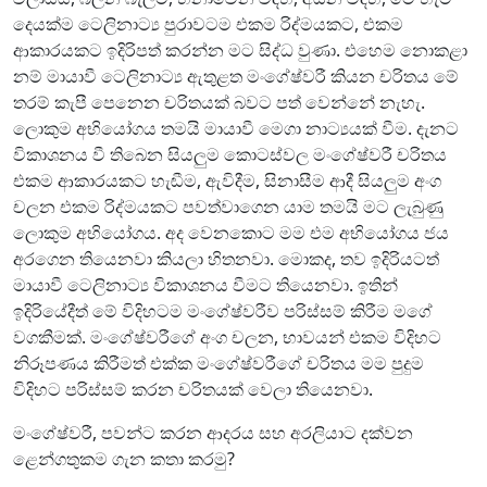
දෙයක්ම ටෙලිනාට්‍ය පුරාවටම එකම රිද්මයකට, එකම
ආකාරයකට ඉදිරිපත් කරන්න මට සිද්ධ වුණා. එහෙම නොකළා
නම් මායාවී ටෙලිනාට්‍ය ඇතුළත මංගේෂ්වරී කියන චරිතය මේ
තරම් කැපී පෙනෙන චරිතයක් බවට පත් වෙන්නේ නැහැ.
ලොකුම අභියෝගය තමයි මායාවී මෙගා නාට්‍යයක් වීම. දැනට
විකාශනය වී තිබෙන සියලු‍ම කොටස්වල මංගේෂ්වරී චරිතය
එකම ආකාරයකට හැඬීම, ඇවිදීම, සිනාසීම ආදී සියලු‍ම අංග
චලන එකම රිද්මයකට පවත්වාගෙන යාම තමයි මට ලැබුණු
ලොකුම අභියෝගය. අද වෙනකොට මම එම අභියෝගය ජය
අරගෙන තියෙනවා කියලා හිතනවා. මොකද, තව ඉදිරියටත්
මායාවී ටෙලිනාට්‍ය විකාශනය වීමට තියෙනවා. ඉතින්
ඉදිරියේදීත් මේ විදිහටම මංගේෂ්වරීව පරිස්සම් කිරීම මගේ
වගකීමක්. මංගේෂ්වරීගේ අංග චලන, භාවයන් එකම විදිහට
නිරූපණය කිරීමත් එක්ක මංගේෂ්වරීගේ චරිතය මම පුදුම
විදිහට පරිස්සම් කරන චරිතයක් වෙලා තියෙනවා.
මංගේෂ්වරී, පවන්ට කරන ආදරය සහ අරලියාට දක්වන
ළෙන්ගතුකම ගැන කතා කරමු?