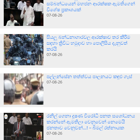
සම්බන්ධයෙන් මහජන ආරක්ෂක ඇමතිගෙන්
විශේෂ ප්‍රකාශයක්
07-08-26
සියලු බන්ධනාගාරවල ආරක්ෂාව තර කිරීම
සඳහා ත්‍රිවිධ හමුදාව හා පොලීසිය දැනුවත්
කරයි
07-08-26
පල්ලන්සේන තත්ත්වය පාලනයට කඳුළු ගෑස්
07-08-26
රනිල් ගෙනා දූෂණ විරෝධී පනත සශෝධනය
කරන්නේ ඇමතිලා වෙනුවෙන් නෙමෙයි
ජනතාව වෙනුවන්…! – බිමල් රත්නායක
07-08-26