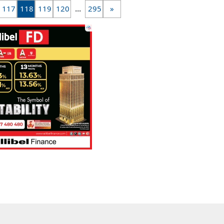
...
117
118
119
120
295
»