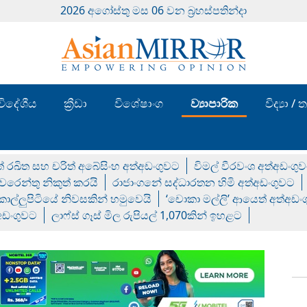
2026 අගෝස්‍තු මස 06 වන බ්‍රහස්පතින්දා
විදේශීය
ක්‍රීඩා
විශේෂාංග
ව්‍යාපාරික
විද්‍යා 
් රඛිත සහ චරිත් අබේසිංහ අත්අඩංගුවට
විමල් වීරවංශ අත්අඩංගු
රෙන්තු නිකුත් කරයි
රාජාංගනේ සද්ධාරතන හිමි අත්අඩංගුවට
 කොල්ලුපිටියේ නිවසකින් හමුවෙයි
‘චොකා මල්ලි’ ආයෙත් අත්අඩං
්අඩංගුවට
ලාෆ්ස් ගෑස් මිල රුපියල් 1,070කින් ඉහළට