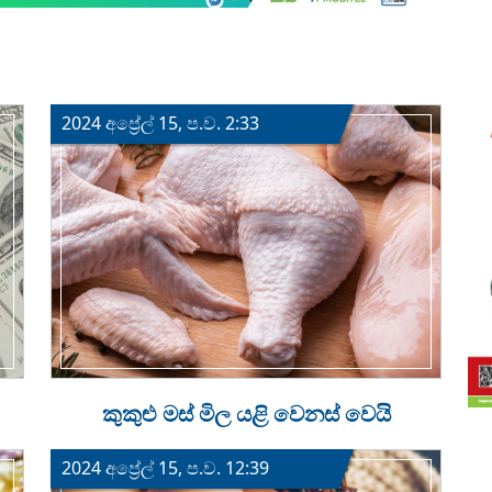
2024 අප්‍රේල් 15, ප.ව. 2:33
කුකුළු මස් මිල යළි වෙනස් වෙයි
2024 අප්‍රේල් 15, ප.ව. 12:39