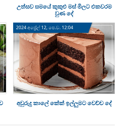
උත්සව සමයේ කුකුළු මස් මිලට එකවරම
වුණ දේ
2024 අප්‍රේල් 12, පෙ.ව. 12:04
ව
අවුරුදු කාලේ කේක් ඉල්ලුමට වෙච්ච දේ