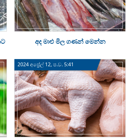
කට
අද මාළු මිල ගණන් මෙන්න
2024 අප්‍රේල් 12, ප.ව. 5:41