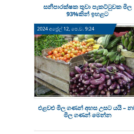
සනීපාරක්ෂක තුවා පැකට්ටුවක මිල
93%කින් ඉහළට
2024 අප්‍රේල් 12, පෙ.ව. 9:24
එළවළු මිල ගණන් අහස උසට යයි – න
මිල ගණන් මෙන්න