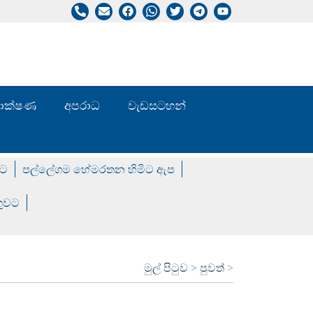
/ තාක්ෂණ
අපරාධ
වැඩසටහන්
වට
පල්ලේගම හේමරතන හිමිට ඇප
ගුවට
මුල් පිටුව
>
පුවත්
>