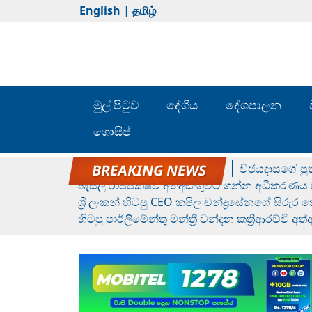
English
|
தமிழ்
මුල් පිටුව
දේශීය
දේශපාලන
ගොසිප්
රන් ගෙනා රුමේෂ්ගේ හෙල්ලය
විජයදාසගේ පුත
බැසිල් රාජපක්ෂව අත්අඩංගුවට ගන්න අධිකරණය ව
ශ්‍රී ලංකන් හිටපු CEO කපිල චන්ද්‍රසේනගේ සිරුර
හිටපු පාර්ලිමේන්තු මන්ත්‍රී චන්දන කත්‍රිආරච්චි අත