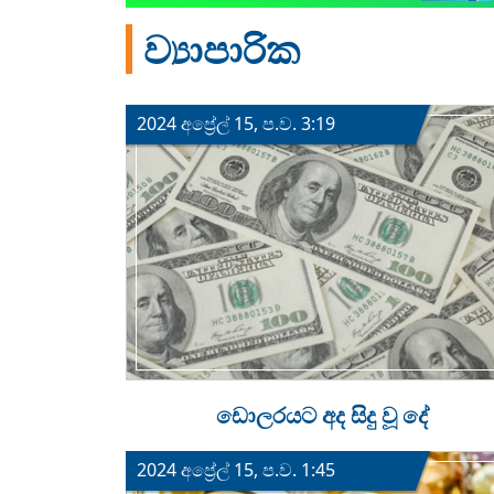
ව්‍යාපාරික
2024 අප්‍රේල් 15, ප.ව. 3:19
ඩොලරයට අද සිදු වූ දේ
2024 අප්‍රේල් 15, ප.ව. 1:45