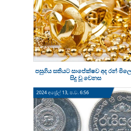
පසුගිය සතියට සාපේක්ෂව අද රන් මිලෙ
සිදු වූ වෙනස
2024 අප්‍රේල් 13, ප.ව. 6:56