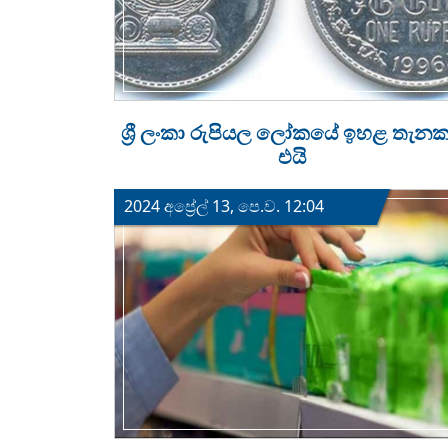
ශ්‍රී ලංකා රුපියල ලෝකයේ ඉහළ තැන
එයි
2024 අප්‍රේල් 13, පෙ.ව. 12:04