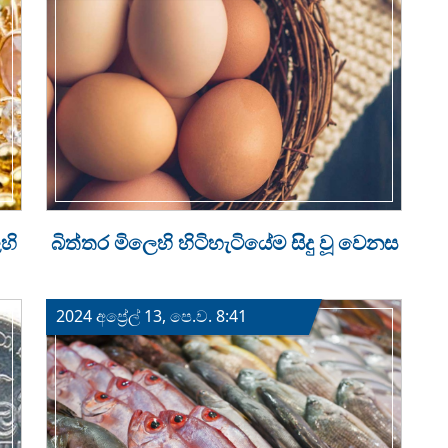
හි
බිත්තර මිලෙහි හිටිහැටියේම සිදු වූ වෙනස
2024 අප්‍රේල් 13, පෙ.ව. 8:41