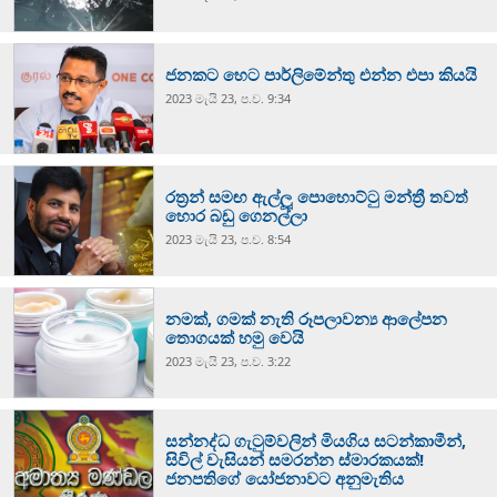
ජනකට හෙට පාර්ලිමේන්තු එන්න එපා කියයි
2023 මැයි 23, ප.ව. 9:34
රත්‍රන් සමඟ ඇල්ලූ පොහොට්ටු මන්ත්‍රී තවත්
හොර බඩු ගෙනල්ලා
2023 මැයි 23, ප.ව. 8:54
නමක්, ගමක් නැති රූපලාවන්‍ය ආලේපන
තොගයක් හමු වෙයි
2023 මැයි 23, ප.ව. 3:22
සන්නද්ධ ගැටුම්වලින් මියගිය සටන්කාමීන්,
සිවිල් වැසියන් සමරන්න ස්මාරකයක්!
ජනපතිගේ යෝජනාවට අනුමැතිය