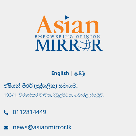
English
|
தமிழ்
ඒෂියන් මිරර් (පුද්ගලික) සමාගම.
193/1, වීරසේකර මාවත, දිවුලපිටිය, බොරලැස්ගමුව.
0112814449
news@asianmirror.lk