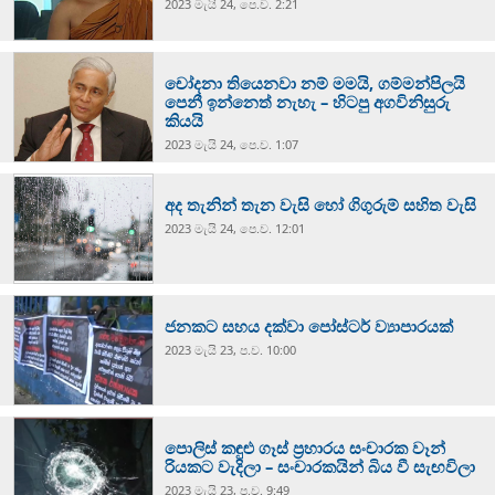
2023 මැයි 24, පෙ.ව. 2:21
චෝදනා තියෙනවා නම් මමයි, ගම්මන්පිලයි
පෙනී ඉන්නෙත් නැහැ – හිටපු අගවිනිසුරු
කියයි
2023 මැයි 24, පෙ.ව. 1:07
අද තැනින් තැන වැසි හෝ ගිගුරුම් සහිත වැසි
2023 මැයි 24, පෙ.ව. 12:01
ජනකට සහය දක්වා පෝස්ටර් ව්‍යාපාරයක්
2023 මැයි 23, ප.ව. 10:00
පොලිස් කඳුළු ගෑස් ප්‍රහාරය සංචාරක වෑන්
රියකට වැදිලා – සංචාරකයින් බිය වී සැඟවිලා
2023 මැයි 23, ප.ව. 9:49