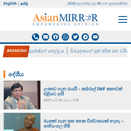
English
|
தமிழ்
2026 අගෝස්‍තු මස 06 වන බ්‍රහස්පතින්දා
රන් ගෙනා රුමේෂ්ගේ හෙල්ලය
විජයදාසගේ පුත් රඛිත සහ චරිත්
දේශීය
ලංකාව ගැන බයයි – කබ්රාල් IMF කතාවක්
එළියට දායි
2023 මැයි 24, පෙ.ව. 2:32
මැකෝ ගැන සත පහක විශ්වාසයක් නැහැ –
පාහියංගල හිමි