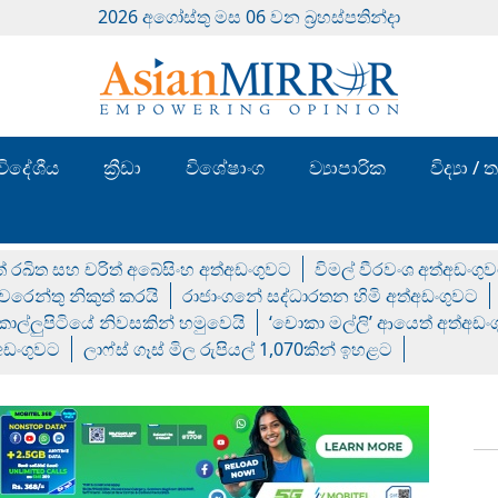
2026 අගෝස්‍තු මස 06 වන බ්‍රහස්පතින්දා
විදේශීය
ක්‍රීඩා
විශේෂාංග
ව්‍යාපාරික
විද්‍යා 
් රඛිත සහ චරිත් අබේසිංහ අත්අඩංගුවට
විමල් වීරවංශ අත්අඩංගු
රෙන්තු නිකුත් කරයි
රාජාංගනේ සද්ධාරතන හිමි අත්අඩංගුවට
 කොල්ලුපිටියේ නිවසකින් හමුවෙයි
‘චොකා මල්ලි’ ආයෙත් අත්අඩං
්අඩංගුවට
ලාෆ්ස් ගෑස් මිල රුපියල් 1,070කින් ඉහළට