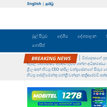
English
|
தமிழ்
මුල් පිටුව
දේශීය
දේශපාලන
ගොසිප්
රන් ගෙනා රුමේෂ්ගේ හෙල්ලය
විජයදාසගේ පුත
බැසිල් රාජපක්ෂව අත්අඩංගුවට ගන්න අධිකරණය ව
ශ්‍රී ලංකන් හිටපු CEO කපිල චන්ද්‍රසේනගේ සිරුර
හිටපු පාර්ලිමේන්තු මන්ත්‍රී චන්දන කත්‍රිආරච්චි අත