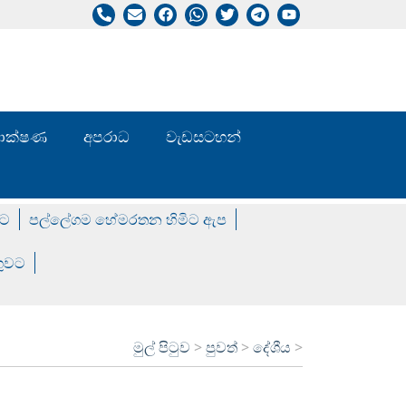
/ තාක්ෂණ
අපරාධ
වැඩසටහන්
වට
පල්ලේගම හේමරතන හිමිට ඇප
ගුවට
මුල් පිටුව
>
පුවත්
>
දේශීය
>