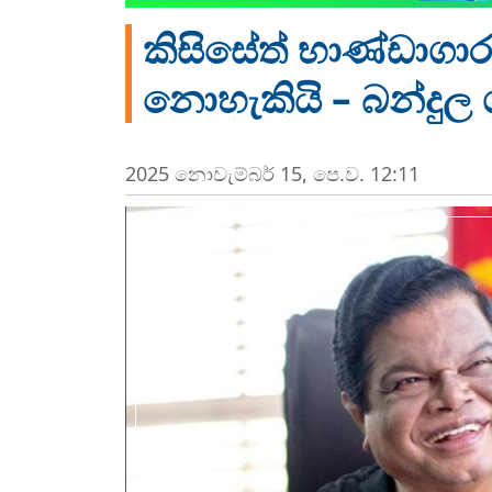
කිසිසේත් භාණ්ඩාගාරය
නොහැකියි – බන්දුල
2025 නොවැම්‍බර් 15, පෙ.ව. 12:11