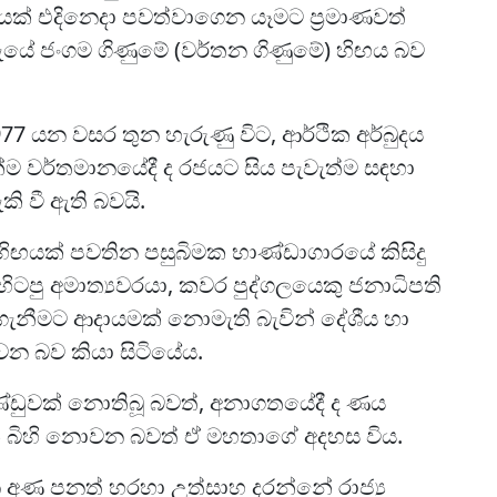
ක් එදිනෙදා පවත්වාගෙන යෑමට ප්‍රමාණවත්
ැයේ ජංගම ගිණුමේ (වර්තන ගිණුමේ) හිඟය බව
77 යන වසර තුන හැරුණු විට, ආර්ථික අර්බුදය
 වර්තමානයේදී ද රජයට සිය පැවැත්ම සඳහා
 වී ඇති බවයි.
 හිඟයක් පවතින පසුබිමක භාණ්ඩාගාරයේ කිසිදු
හිටපු අමාත්‍යවරයා, කවර පුද්ගලයෙකු ජනාධිපති
ා ගැනීමට ආදායමක් නොමැති බැවින් දේශීය හා
වන බව කියා සිටියේය.
ඩුවක් නොතිබූ බවත්, අනාගතයේදී ද ණය
ිහි නොවන බවත් ඒ මහතාගේ අදහස විය.
බන අණ පනත් හරහා උත්සාහ දරන්නේ රාජ්‍ය