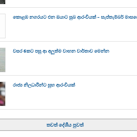
කොළඹ නගරයට එන ඔයාට සුබ ආරංචියක් – සැප්තැම්බර් මාසයේ ස
වසර 6කට පසු ආ අලුත්ම වාහන වාර්තාව මෙන්න
රාජ්‍ය නිලධාරීන්ට සුභ ආරංචියක්
තවත් දේශීය පුවත්