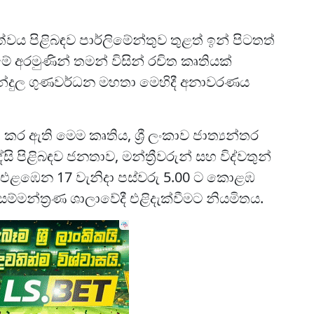
ය පිළිබඳව පාර්ලිමේන්තුව තුළත් ඉන් පිටතත්
මේ අරමුණින් තමන් විසින් රචිත කෘතියක්
බන්දුල ගුණවර්ධන මහතා මෙහිදී අනාවරණය
නා කර ඇති මෙම කෘතිය, ශ්‍රී ලංකාව ජාත්‍යන්තර
 පිළිබඳව ජනතාව, මන්ත්‍රීවරුන් සහ විද්වතුන්
එය එළඹෙන 17 වැනිදා පස්වරු 5.00 ට කොළඹ
්මන්ත්‍රණ ශාලාවේදී එළිදැක්වීමට නියමිතය.