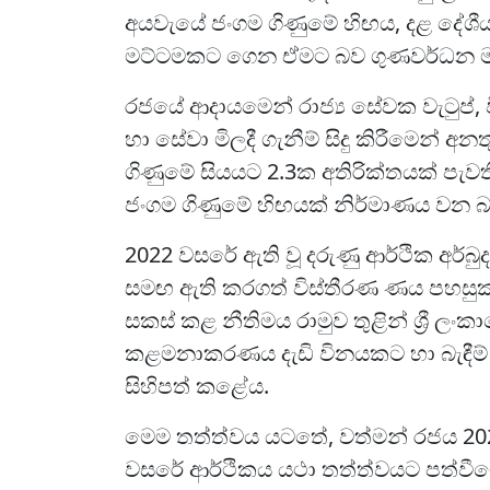
අයවැයේ ජංගම ගිණුමේ හිඟය, දළ දේශීය
මට්ටමකට ගෙන ඒමට බව ගුණවර්ධන මහ
රජයේ ආදායමෙන් රාජ්‍ය සේවක වැටුප්, වි
හා සේවා මිලදී ගැනීම් සිදු කිරීමෙන් අනත
ගිණුමේ සියයට 2.3ක අතිරික්තයක් පැව
ජංගම ගිණුමේ හිඟයක් නිර්මාණය වන බව
2022 වසරේ ඇති වූ දරුණු ආර්ථික අර්බුද
සමඟ ඇති කරගත් විස්තීරණ ණය පහසුකම
සකස් කළ නීතිමය රාමුව තුළින් ශ්‍රී ලං
කළමනාකරණය දැඩි විනයකට හා බැඳීම් 
සිහිපත් කළේය.
මෙම තත්ත්වය යටතේ, වත්මන් රජය 202
වසරේ ආර්ථිකය යථා තත්ත්වයට පත්වී