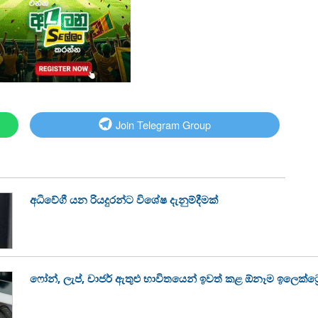
Join Telegram Group
අධිවේගී යන රියදුරන්ට විශේෂ දැනුම්දීමක්
ෆෝන්, ලැප්, චාජර් ඇතුළු භාවිතයෙන් ඉවත් කළ ඕනෑම ඉලෙක්ට