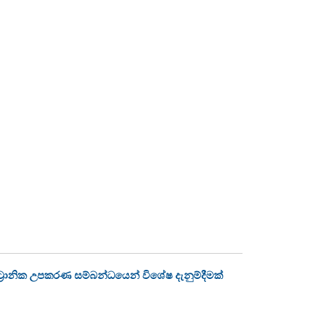
්‍රොනික උපකරණ සම්බන්ධයෙන් විශේෂ දැනුම්දීමක්