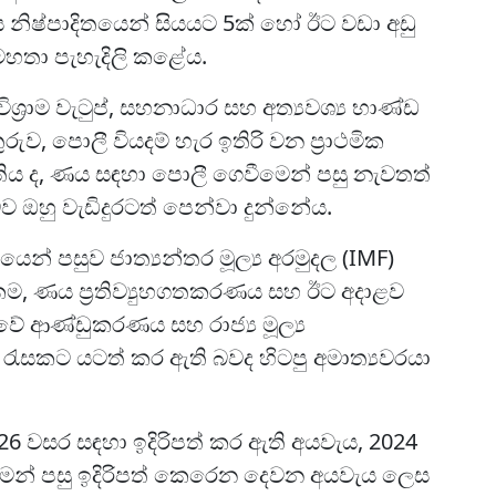
 නිෂ්පාදිතයෙන් සියයට 5ක් හෝ ඊට වඩා අඩු
තා පැහැදිලි කළේය.
ශ්‍රාම වැටුප්, සහනාධාර සහ අත්‍යවශ්‍ය භාණ්ඩ
ුරුව, පොලී වියදම් හැර ඉතිරි වන ප්‍රාථමික
තිය ද, ණය සඳහා පොලී ගෙවීමෙන් පසු නැවතත්
 ඔහු වැඩිදුරටත් පෙන්වා දුන්නේය.
යෙන් පසුව ජාත්‍යන්තර මූල්‍ය අරමුදල (IMF)
, ණය ප්‍රතිව්‍යුහගතකරණය සහ ඊට අදාළව
කාවේ ආණ්ඩුකරණය සහ රාජ්‍ය මූල්‍ය
රැසකට යටත් කර ඇති බවද හිටපු අමාත්‍යවරයා
6 වසර සඳහා ඉදිරිපත් කර ඇති අයවැය, 2024
මෙන් පසු ඉදිරිපත් කෙරෙන දෙවන අයවැය ලෙස