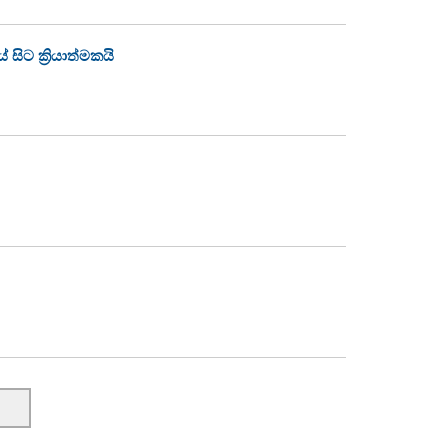
ිට ක්‍රියාත්මකයි