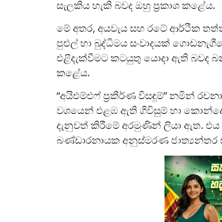
සැලකිය හැකි බවද ඔහු ප්‍රකාශ කළේය.
මේ අතර, අයවැය සහ රටේ ආර්ථික තත්ත්ව
පුළුල් හා බුද්ධිමය සංවාදයක් ගොඩනැගී
එළිදැක්වීමට කටයුතු යොදා ඇති බවද 
කළේය.
“අයිඑම්එෆ් ප්‍රකීර්ණ විසඳුම්” නමින් රච
වශයෙන් එළඹ ඇති ගිවිසුම් හා කොන්දේසි
දැනුවත් කිරීමේ අරමුණින් ලියා ඇත. 
බණ්ඩාරනායක අනුස්මරණ ජාත්‍යන්තර සම