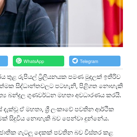
WhatsApp
Telegram
 තුළ රුපියල් ට්‍රිලියනයක පමණ මුදලක් ඉතිරිව
්‍යාත්මක සිද්ධාන්තවලට පටහැනි, පිළිගත නොහැකි
ාත්‍ය බන්දුල ගුණවර්ධන මහතා අවධාරණය කරයි.
් දැක්වූ ඒ මහතා, ශ්‍රී ලංකාවේ පවතින ආර්ථික
වීමක් සිදුවිය නොහැකි බව පෙන්වා දුන්නේය.
 ජාතික ගැටලු දෙකක් පවතින බව විස්තර කළ