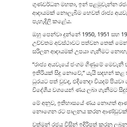
ගුණවර්ධන මහතා, ඉන් පළමුවැන්න රජය
ආදායමක් නොලැබීම හෙවත් රාජ්‍ය අයව
පැහැදිලි කළේය.
ඔහු පෙන්වා දුන්නේ 1950, 1951 සහ 19
උච්චතම අවස්ථාවට පත්වන තෙක් මෙන්ම
සරිලන ආදායමක් උපයා ගැනීමට නොහැකි
“රාජ්‍ය අයවැයේ ජංගම ගිණුමේ මෙවැනි
ඉතිරියක් සිදු නොවේ,” යැයි සඳහන් කළ 
ධුරයට පත් වුවද, එදිනෙදා වියදම් පියව
විදේශීය වශයෙන් ණය ලබා ගැනීමට සිදු
මේ අනුව, ඉතිහාසයේ ණය නොගත් ආණ්
නොගෙන රට පාලනය කරන ආණ්ඩුවක් බ
වත්මන් රජය විසින් ඉදිරිපත් කරනු ල