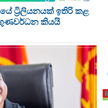
ේ ට්‍රිලියනයක් ඉතිරි කළ
 ගුණවර්ධන කියයි