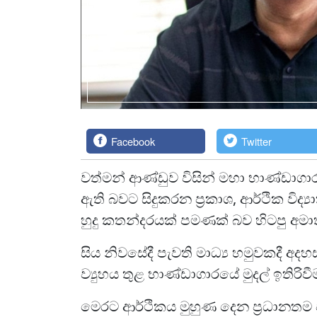
Facebook
Twitter
වත්මන් ආණ්ඩුව විසින් මහා භාණ්ඩාගාරය
ඇති බවට සිදුකරන ප්‍රකාශ, ආර්ථික විද
හුදු කතන්දරයක් පමණක් බව හිටපු අම
සිය නිවසේදී පැවති මාධ්‍ය හමුවකදී අදහස
ව්‍යුහය තුළ භාණ්ඩාගාරයේ මුදල් ඉතිරි
මෙරට ආර්ථිකය මුහුණ දෙන ප්‍රධානතම