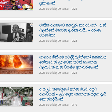
ප්‍රකාශයක්
2026 අගෝස්‍තු 09, පෙ.ව. 12:26
ජාතික ආරක්‍ෂාව තහවුරු කර අවසන්.. දැන්
බලන්නේ මහජන ආරක්‍ෂාවයි.. – අරුණ
ජයසේකර
2026 අගෝස්‍තු 09, පෙ.ව. 12:23
සාගරය ගිනියම් වෙද්දී එල්නිනෝ තත්ත්වය
හේතුවෙන් උදාවෙන තවත් භයානක
බලපෑමක් ගැන විශේෂ අනාවරණයක්
2026 අගෝස්‍තු 09, පෙ.ව. 12:21
ඇගලුම් ක්ෂේත්‍රයේ ඉන්න ඔබට අසුබ
ආරංචියක් – ලබාදෙන සහනයක් සඳහා දැඩි
කොන්දේසියක්
2026 අගෝස්‍තු 09, පෙ.ව. 12:19