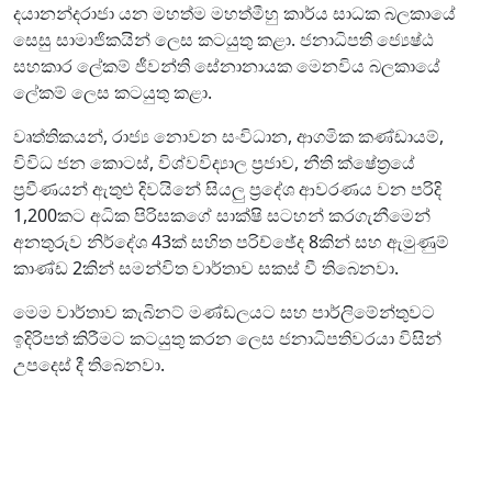
දයානන්දරාජා යන මහත්ම මහත්මීහු කාර්ය සාධක බලකායේ
සෙසු සාමාජිකයින් ලෙස කටයුතු කළා. ජනාධිපති ජ්‍යෙෂ්ඨ
සහකාර ලේකම් ජීවන්ති සේනානායක මෙනවිය බලකායේ
ලේකම් ලෙස කටයුතු කළා.
වෘත්තිකයන්, රාජ්‍ය නොවන සංවිධාන, ආගමික කණ්ඩායම්,
විවිධ ජන කොටස්, විශ්වවිද්‍යාල ප්‍රජාව, නීති ක්ෂේත්‍රයේ
ප්‍රවීණයන් ඇතුළු දිවයිනේ සියලු ප්‍රදේශ ආවරණය වන පරිදි
1,200කට අධික පිරිසකගේ සාක්ෂි සටහන් කරගැනීමෙන්
අනතුරුව නිර්දේශ 43ක් සහිත පරිච්ඡේද 8කින් සහ ඇමුණුම්
කාණ්ඩ 2කින් සමන්විත වාර්තාව සකස් වී තිබෙනවා.
මෙම වාර්තාව කැබිනට් මණ්ඩලයට සහ පාර්ලිමේන්තුවට
ඉදිරිපත් කිරීමට කටයුතු කරන ලෙස ජනාධිපතිවරයා විසින්
උපදෙස් දී තිබෙනවා.