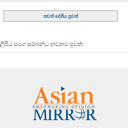
තවත් දේශීය පුවත්
ලිපිය සමග සම්බන්ධ නවතම පුවත්: