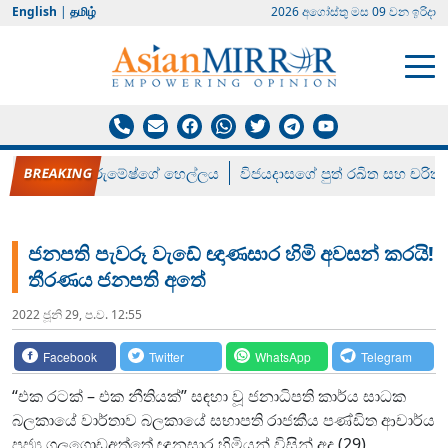
English
|
தமிழ்
2026 අගෝස්‍තු මස 09 වන ඉරිදා
රන් ගෙනා රුමේෂ්ගේ හෙල්ලය
විජයදාසගේ පුත් රඛිත සහ චරිත්
ජනපති පැවරූ වැඩේ ඥාණසාර හිමි අවසන් කරයි!
තීරණය ජනපති අතේ
2022 ජූනි 29, ප.ව. 12:55
Facebook
Twitter
WhatsApp
Telegram
“එක රටක් – එක නීතියක්” සඳහා වූ ජනාධිපති කාර්ය සාධක
බලකායේ වාර්තාව බලකායේ සභාපති රාජකීය පණ්ඩිත ආචාර්ය
පූජ්‍ය ගලගොඩඅත්තේ ඥානසාර හිමියන් විසින් අද (29)