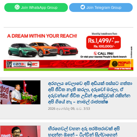
Join WhatsApp Group
Join Telegram Group
අරගලය වෙලාවෙ අපි අඩියක් පස්සට ගත්තා
අපි ජීවිත නැති කරලා, දරුවෝ මරලා, ඒ
දරුවන්ගේ ජීවිත උඩින් ආණ්ඩුවක් රකින්න
අපි ගියේ නෑ – නාමල් රාජපක්ෂ
2026 අගෝස්‍තු 09, ප.ව. 3:53
හිරගෙවල් වහන දරු පරම්පරාවක් අපි
හදන්න ඕනේ – ටිල්වින් සිල්වාගෙන්