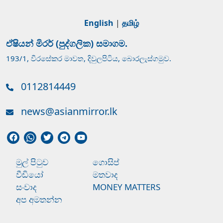
English
|
தமிழ்
ඒෂියන් මිරර් (පුද්ගලික) සමාගම.
193/1, වීරසේකර මාවත, දිවුලපිටිය, බොරලැස්ගමුව.
0112814449
news@asianmirror.lk
මුල් පිටුව
ගොසිප්
වීඩියෝ
මතවාද
සංවාද
MONEY MATTERS
අප අමතන්න