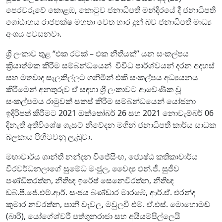
පෙරවරුවේ කොළඹ, කොටුව ජනාධිපති මන්දිරයේ දී ජනාධිපති
ගෝඨාභය රාජපක්ෂ මහතා වෙත භාර දුන් බව ජනාධිපති මාධ්‍ය
අංශය පවසනවා.
ශ්‍රී ලංකාව තුළ “එක රටක් – එක නීතියක්” යන සංකල්පය
ක්‍රියාත්මක කිරීම සම්බන්ධයෙන් විවිධ පාර්ශ්වයන් දරන අදහස්
සහ මතවාද සැලකිල්ලට ගනිමින් එකී සංකල්පය අධ්‍යයනය
කිරීමෙන් අනතුරුව ඒ සඳහා ශ්‍රී ලංකාවට ආවේණික වූ
සංකල්පමය රාමුවක් සකස් කිරීම සම්බන්ධයෙන් යෝජනා
ඉදිරිපත් කිරීමට 2021 ඔක්තෝබර් 26 සහ 2021 නොවැම්බර් 06
දිනැති අතිවිශේෂ ගැසට් නිවේදන මගින් ජනාධිපති කාර්ය සාධක
බලකාය පිහිටවනු ලැබුවා.
මහාචාර්ය ශාන්ති නන්දන විජේසිංහ, ජ්‍යෙෂ්ඨ කතිකාචාර්ය
වීරවර්ධනලාගේ සුමේධ මංජුල, වෛද්‍ය එන්.ජී. සුජීව
පණ්ඩිතරත්න, නීතිඥ ඉරේෂ් සෙනෙවිරත්න, නීතිඥ
ඩබ්.පී.ජේ.එම්.ආර්. සංජය බණ්ඩාර මාරඹේ, ආර්.ඒ. එරන්ද
කුමාර නවරත්න, පානි වෑවල, මවුලවි එම්. ඒ.එස්. මොහොමඩ්
(බාරි), යෝගේශ්වරී පත්ගුනරාජා සහ අයියම්පිල්ලෙයි