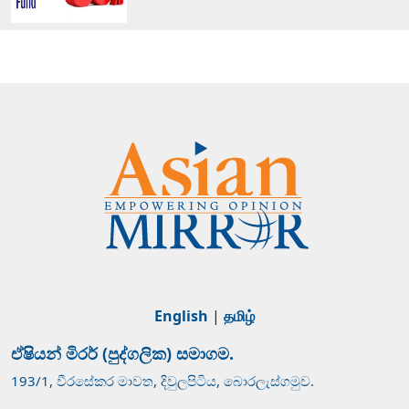
English
|
தமிழ்
ඒෂියන් මිරර් (පුද්ගලික) සමාගම.
193/1, වීරසේකර මාවත, දිවුලපිටිය, බොරලැස්ගමුව.