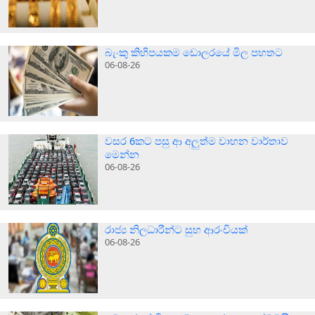
බැංකු කිහිපයකම ඩොලරයේ මිල පහතට
06-08-26
වසර 6කට පසු ආ අලුත්ම වාහන වාර්තාව
මෙන්න
06-08-26
රාජ්‍ය නිලධාරීන්ට සුභ ආරංචියක්
06-08-26