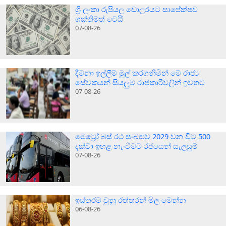
ශ්‍රී ලංකා රුපියල ඩොලරයට සාපේක්ෂව
ශක්තිමත් වෙයි
07-08-26
දීමනා ඉල්ලීම් මුල් කරගනිමින් මේ රාජ්‍ය
සේවකයන් සියලුම රාජකාරිවලින් ඉවතට
07-08-26
මෙට්‍රෝ බස් රථ සංඛ්‍යාව 2029 වන විට 500
දක්වා ඉහළ නැංවීමට රජයෙන් සැලසුම්
07-08-26
ඉස්තරම් වුනු රත්තරන් මිල මෙන්න
06-08-26