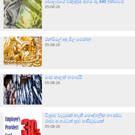
ඩොලරයේ විකුණුම් අගය රු.340 ඉක්මවයි
05-08-26
රන්මිලේ අද මිල මෙන්න
05-08-26
මාළු කාලත් හමාරයි
05-08-26
විශ්‍රාම වැටුපක් නැති පෞද්ගලික හා අර්ධ
රාජ්‍ය අංශයටත් සුබ පණිවුඩයක්
05-08-26