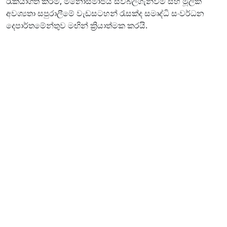
රැකියාගත කිරීම, මනෝසමාජීය සවිබලගැන්වීම සහ මූලික
අවශ්‍යතා සපුරාලීමේ වැඩසටහන් රැසක්ද සමෘද්ධි සංවර්ධන
දෙපාර්තමේන්තුව මඟින් ක්‍රියාත්මක කරයි.