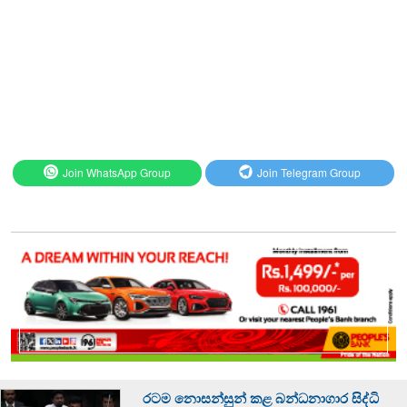
Join WhatsApp Group
Join Telegram Group
රටම නොසන්සුන් කළ බන්ධනාගාර සිද්ධි