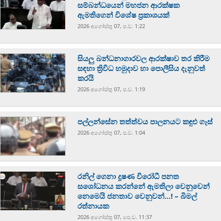
සම්බන්ධයෙන් මහජන ආරක්ෂක
ඇමතිගෙන් විශේෂ ප්‍රකාශයක්
2026 අගෝස්‍තු 07, ප.ව. 1:22
සියලු බන්ධනාගාරවල ආරක්ෂාව තර කිරීම
සඳහා ත්‍රිවිධ හමුදාව හා පොලීසිය දැනුවත්
කරයි
2026 අගෝස්‍තු 07, ප.ව. 1:19
පල්ලන්සේන තත්ත්වය පාලනයට කඳුළු ගෑස්
2026 අගෝස්‍තු 07, ප.ව. 1:04
රනිල් ගෙනා දූෂණ විරෝධී පනත
සශෝධනය කරන්නේ ඇමතිලා වෙනුවෙන්
නෙමෙයි ජනතාව වෙනුවන්…! – බිමල්
රත්නායක
2026 අගෝස්‍තු 07, පෙ.ව. 11:37