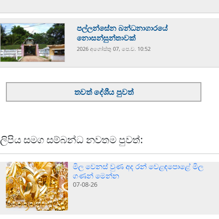
පල්ලන්සේන බන්ධනාගාරයේ
නොසන්සුන්තාවක්
2026 අගෝස්‍තු 07, පෙ.ව. 10:52
තවත් දේශීය පුවත්
ලිපිය සමග සම්බන්ධ නවතම පුවත්:
මිල වෙනස් වුණ අද රන් වෙළඳපොළේ මිල
ගණන් මෙන්න
07-08-26