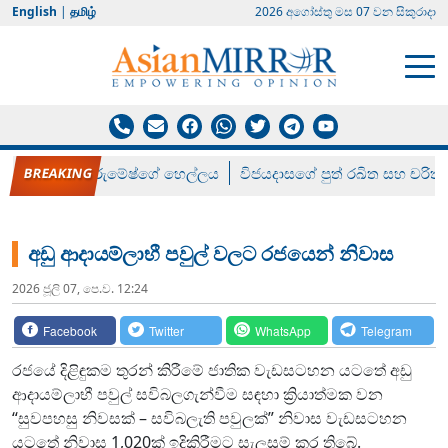
English
|
தமிழ்
2026 අගෝස්‍තු මස 07 වන සිකුරාදා
රන් ගෙනා රුමේෂ්ගේ හෙල්ලය
විජයදාසගේ පුත් රඛිත සහ චරිත්
අඩු ආදායම්ලාභී පවුල් වලට රජයෙන් නිවාස
2026 ජූලි 07, පෙ.ව. 12:24
Facebook
Twitter
WhatsApp
Telegram
රජයේ දිළිඳුකම තුරන් කිරීමේ ජාතික වැඩසටහන යටතේ අඩු
ආදායම්ලාභී පවුල් සවිබලගැන්වීම සඳහා ක්‍රියාත්මක වන
“සුවපහසු නිවසක් – සවිබලැති පවුලක්” නිවාස වැඩසටහන
යටතේ නිවාස 1,020ක් ඉදිකිරීමට සැලසුම් කර තිබේ.