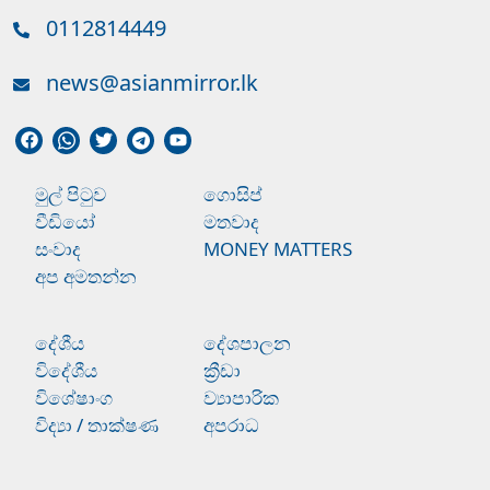
0112814449
news@asianmirror.lk
මුල් පිටුව
ගොසිප්
වීඩියෝ
මතවාද
සංවාද
MONEY MATTERS
අප අමතන්න
දේශීය
දේශපාලන
විදේශීය
ක්‍රීඩා
විශේෂාංග
ව්‍යාපාරික
විද්‍යා / තාක්ෂණ
අපරාධ