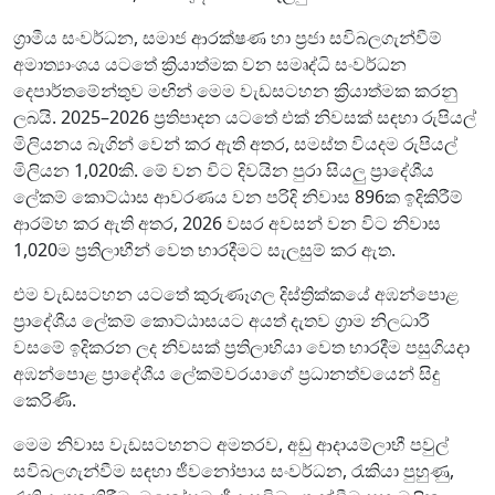
ග්‍රාමීය සංවර්ධන, සමාජ ආරක්ෂණ හා ප්‍රජා සවිබලගැන්වීම්
අමාත්‍යාංශය යටතේ ක්‍රියාත්මක වන සමෘද්ධි සංවර්ධන
දෙපාර්තමේන්තුව මඟින් මෙම වැඩසටහන ක්‍රියාත්මක කරනු
ලබයි. 2025–2026 ප්‍රතිපාදන යටතේ එක් නිවසක් සඳහා රුපියල්
මිලියනය බැගින් වෙන් කර ඇති අතර, සමස්ත වියදම රුපියල්
මිලියන 1,020කි. මේ වන විට දිවයින පුරා සියලු ප්‍රාදේශීය
ලේකම් කොට්ඨාස ආවරණය වන පරිදි නිවාස 896ක ඉදිකිරීම්
ආරම්භ කර ඇති අතර, 2026 වසර අවසන් වන විට නිවාස
1,020ම ප්‍රතිලාභීන් වෙත භාරදීමට සැලසුම් කර ඇත.
එම වැඩසටහන යටතේ කුරුණෑගල දිස්ත්‍රික්කයේ අඹන්පොළ
ප්‍රාදේශීය ලේකම් කොට්ඨාසයට අයත් දැතව ග්‍රාම නිලධාරී
වසමේ ඉදිකරන ලද නිවසක් ප්‍රතිලාභියා වෙත භාරදීම පසුගියදා
අඹන්පොළ ප්‍රාදේශීය ලේකම්වරයාගේ ප්‍රධානත්වයෙන් සිදු
කෙරිණි.
මෙම නිවාස වැඩසටහනට අමතරව, අඩු ආදායම්ලාභී පවුල්
සවිබලගැන්වීම සඳහා ජීවනෝපාය සංවර්ධන, රැකියා පුහුණු,