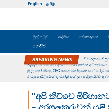
English
|
தமிழ்
මුල් පිටුව
දේශීය
දේශපාලන
ගොසිප්
රන් ගෙනා රුමේෂ්ගේ හෙල්ලය
විජයදාසගේ පුත
බැසිල් රාජපක්ෂව අත්අඩංගුවට ගන්න අධිකරණය ව
ශ්‍රී ලංකන් හිටපු CEO කපිල චන්ද්‍රසේනගේ සිරුර
හිටපු පාර්ලිමේන්තු මන්ත්‍රී චන්දන කත්‍රිආරච්චි අත
“අපි කිව්වෙ මිරිහාන
– අරගලකරුවන් යළි