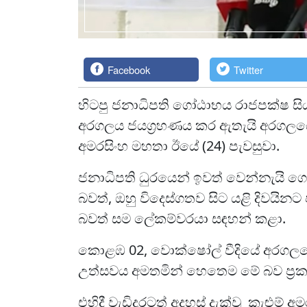
Facebook
Twitter
හිටපු ජනාධිපති ගෝඨාභය රාජපක්ෂ සිය 
අරගලය ජයග්‍රහණය කර ඇතැයි අරගලයේ 
අමරසිංහ මහතා ඊයේ (24) පැවසුවා.
ජනාධිපති ධුරයෙන් ඉවත් වෙන්නැයි 
බවත්, ඔහු විදෙස්ගතව සිට යළි දිවය
බවත් සම ලේකම්වරයා සඳහන් කළා.
කොළඹ 02, වොක්ෂෝල් වීදියේ අරගලයේ 
උත්සවය අමතමින් හෙතෙම මේ බව ප්‍රක
එහිදී වැඩිදුරටත් අදහස් දැක්වූ කැළුම් 