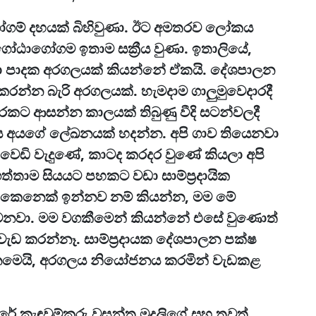
ෝගම් දහයක් බිහිවුණා. ඊට අමතරව ලෝකය
ගෝඨාගෝගම ඉතාම සක්‍රීය වුණා. ඉතාලියේ,
රජා පාදක අරගලයක් කියන්නේ ඒකයි. දේශපාලන
න්න බැරි අරගලයක්. හැමදාම ගාලුමුව‍ෙදාරදී
හතරකට ආසන්න කාලයක් තිබුණු වීදි සටන්වලදී
ියගිය අයගේ ලේඛනයක් හදන්න. අපි ගාව තියෙනවා
 වෙඩි වැදුණේ, කාටද කරදර වුණේ කියලා අපි
තාම සියයට පහකට වඩා සාම්ප්‍රදායික
කෙනෙක් ඉන්නව නම් කියන්න, මම මේ
වෙනවා. මම වගකීමෙන් කියන්නේ එසේ වුණොත්
වැඩ කරන්නෑ. සාම්ප්‍රදායක දේශපාලන පක්ෂ
නෙමෙයි, අරගලය නියෝජනය කරමින් වැඩකළ
රේ කැඳවුම්කරු වසන්ත මුදලිගේ සහ තවත්