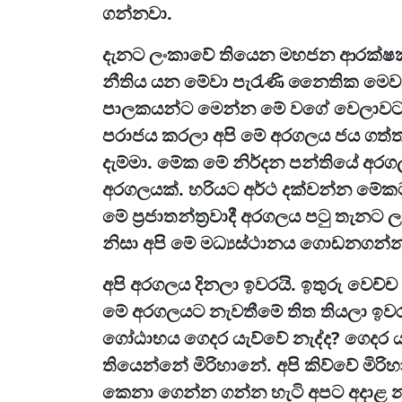
ගන්නවා.
දැනට ලංකාවේ තියෙන මහජන ආරක්ෂක පන
නීතිය යන මේවා පැරැණි නෛතික මෙවලම
පාලකයන්ට මෙන්න මේ වගේ වෙලාවට ම
පරාජය කරලා අපි මේ අරගලය ජය ගත්තා. 
දැම්මා. මේක මේ නිර්දන පන්තියේ අර
අරගලයක්. හරියට අර්ථ දක්වන්න මේකට 
මේ ප්‍රජාතන්ත්‍රවාදී අරගලය පටු තැ
නිසා අපි මේ මධ්‍යස්ථානය ගොඩනගන්
අපි අරගලය දිනලා ඉවරයි. ඉතුරු වෙච
මේ අරගලයට නැවතීමේ තිත තියලා ඉව
ගෝඨාභය ගෙදර යැව්වේ නැද්ද? ගෙදර යන
තියෙන්නේ මිරිහානේ. අපි කිව්වේ මිරි
කෙනා ගෙන්න ගන්න හැටි අපට අදාළ න