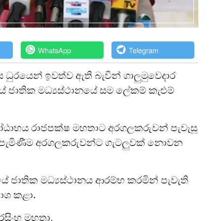
WhatsApp
Telegram
ධුරයෙන් ඉවත්ව ඇති බැවින් ගාලුමුව‍ෙදාර
ජාතික මධ්‍යස්ථානයේ සම ලේකම් කැළුම්
ගෝඨාභය රාජපක්ෂ මහතාට අරගලකරුවන් පැවැසූ
ිනට පැමිණීම අරගලකරුවන්ට ගැටලුවක් නොවන
ජාතික මධ්‍යස්ථානය ආරම්භ කරමින් පැවැති
ාශ කළා.
අමරසිංහ මහතා,