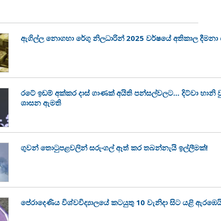
ඇගිල්ල නොගහා රේගු නිලධාරින් 2025 වර්ෂයේ අතිකාල දීමන
රටේ ඉඩම් අක්කර දාස් ගාණක් අයිති පන්සල්වලට… දිට්වා හානි
ශාසන ඇමති
ගුවන් තොටුපළවලින් සරුංගල් ඈත් කර තබන්නැයි ඉල්ලීමක්!
පේරාදෙණිය විශ්වවිද්‍යාලයේ කටයුතු 10 වැනිදා සිට යළි ඇරඹෙය