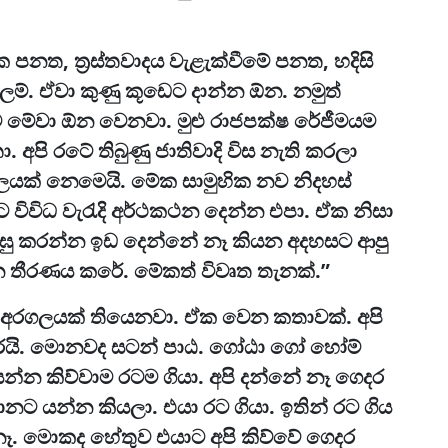
ත, ත්‍රස්තවාදය වැළැක්වීමේ පනත, හදිසි
්. ඒවා කුණු කූඩෙට දාන්න ඕන. නමුත්
ේවා ඕන වෙනවා. මුළු රාජපක්ෂ රේජීමයම
අපි රටේ තිබුණු ජාතිවාදි විස නැති කරලා
ගලයක් නෙමෙයි. මේක සාමුහික නව නිදහස්
විවිධ වැරැදි අර්ථකථන දෙන්න එපා. ඒක නිසා
නට ලඝු කරන්න ඉඩ දෙන්නේ නෑ කියන අදහසට ආපු
න තීරණය කරේ. මේකත් විවෘත තැනක්.”
්ච අරගලයක් තියෙනවා. ඒක වෙන කතාවක්. අපි
රයි. මොනවද සටන් පාඨ. ගෝඨා ගෝ හෝම්
්න කිව්වාම රටම ගියා. අපි දන්නේ නෑ ගෙදර
හානට යන්න කියලා. එයා රට ගියා. ඉතින් රට ගිය
ෑ. මොකද හේතුව එයාට අපි කිව්වේ ගෙදර