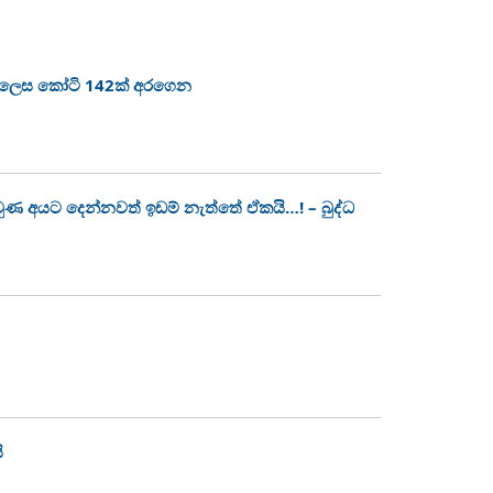
ා ලෙස කෝටි 142ක් අරගෙන
 වුණ අයට දෙන්නවත් ඉඩම් නැත්තේ ඒකයි…! – බුද්ධ
ි