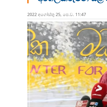
2022 අගෝස්‍තු 25, පෙ.ව. 11:47