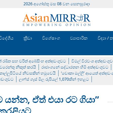
2026 අගෝස්‍තු මස 08 වන සෙනසුරාදා
විදේශීය
ක්‍රීඩා
විශේෂාංග
ව්‍යාපාරික
විද්‍යා 
් රඛිත සහ චරිත් අබේසිංහ අත්අඩංගුවට
විමල් වීරවංශ අත්අඩංගු
රෙන්තු නිකුත් කරයි
රාජාංගනේ සද්ධාරතන හිමි අත්අඩංගුවට
 කොල්ලුපිටියේ නිවසකින් හමුවෙයි
‘චොකා මල්ලි’ ආයෙත් අත්අඩං
්අඩංගුවට
ලාෆ්ස් ගෑස් මිල රුපියල් 1,070කින් ඉහළට
ට යන්න, ඒත් එයා රට ගියා”
 කරළියට