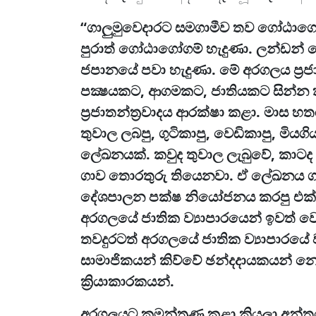
“ගාලුමුව‍ෙදාරට සමගාමීව තව ගෝඨාග
පුරාත් ගෝඨාගෝගම් හැදුණා. ලන්ඩන් 
ජපානයේ පවා හැදුණා. මේ අරගලය ප්‍
පක්‍ෂයකට, ආගමකට, ජාතියකට සින්න කර
ප්‍රජාතන්ත්‍රවාදය ආරක්ෂා කළා. මාස 
තුවාල ලබපු, ගුටිකාපු, වෙඩිකාපු, ම
ලේඛනයක්. කවුද තුවාල ලැබුවේ, කාටද
ගාව තොරතුරු තියෙනවා. ඒ ලේඛනය ගත්
දේශපාලන පක්ෂ නියෝජනය කරපු එක්
අරගලයේ ජාතික ව්‍යාපාරයෙන් ඉවත් 
තවදුරටත් අරගලයේ ජාතික ව්‍යාපාරයේ 
සාමාජිකයන් කිව්වේ ඡන්දදායකයන් 
ක්‍රියාකාරකයන්.
අරගලයට කුමන්ත්‍රණ කළා කියලා අන්ත