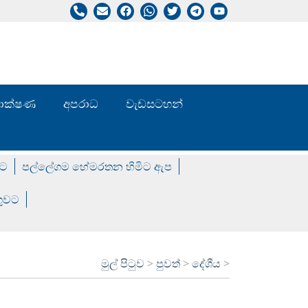
/ තාක්ෂණ
අපරාධ
වැඩසටහන්
වට
පල්ලේගම හේමරතන හිමිට ඇප
ගුවට
මුල් පිටුව
>
පුවත්
>
දේශීය
>