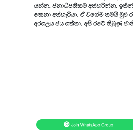
යන්න. ජනාධිපතිකම අත්හරින්න. ඉතින
කෙනා අත්හැරියා. ඒ වගේම තමයි මුළු 
අරගලය ජය ගත්තා. අපි රටේ තිබුණු ජාති
Join WhatsApp Group