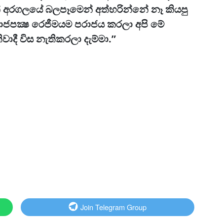
් අරගලයේ බලපෑමෙන් අත්හරින්නේ නෑ කියපු
රාජපක්‍ෂ රෙජීමයම පරාජය කරලා අපි මේ
වාදී විස නැතිකරලා දැම්මා.”
Join Telegram Group