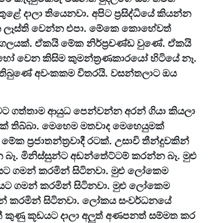
ේ දාලා තියෙනවා. අපිට ප්‍රසිද්ධියේ කියන්න
ලෑස්ති වෙන්න එපා. මේකෙ කොහේවත්
රගලයක්. ඒකයි මේක නිර්ප්‍රචණ්ඩ වුණේ. ඒකයි
ෝ වෙන කිසිම කුමන්ත්‍රණකාරයෝ හිටියේ නෑ.
 තිබුණේ අවංකකම විතරයි. වසන්තලාට ඔය
 ගත්තාම ආයුධ පෙන්වන්න අරන් ගියා කියලා
ක් තිබ්බා. මෙහෙම මතවාද මෙහෙයුමක්
ක ප්‍රජාතන්ත්‍රවාදී රටක්. උසාවි තීන්දුවකින්
බෑ. මිනිස්සුන්ට අඩන්තේට්ටම් කරන්න බෑ. මුළු
ට ගමන් කරමින් සිටිනවා. මුළු ලෝකෙම
‍රවාදයට ගමන් කරමින් සිටිනවා. මුළු ලෝකෙම
 ගමන් කරමින් සිටිනවා. ලෝකය සංවර්ධනයේ
කුණු කූඩයට දාලා අලුත් අණපනත් සම්මත කර