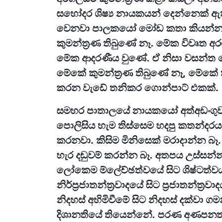
සහෝදර ශිෂ්‍ය නායකයන් දෙන්නෙක් ඇතුළ
වෙනවා පාලකයෝ මෝඩ කතා කියන්න 
කුමන්ත්‍රණ තිබුණේ නෑ. මේක විවෘත අ
මේක ආදරණීය වුණේ. ඒ නිසා වසන්ත හ
මේකේ කුමන්ත්‍රණ තිබුණේ නෑ, මේකේ
කරන වැඩේ තනිකර ගොන්පාට් එකක්.
සමහර පාතාලයේ නායකයෝ අත්අඩංගුවට
පොලිසිය හැම තිස්සෙම හදපු කතන්දරය
කරනවා. කිසිම මිනිසෙක් මරාදාන්න බෑ. මේ
හැර දඬුවම් කරන්න බෑ. අතපය උස්සන්න 
ලෝකෙම ම්ලේච්ඡත්වයේ සිට ශිෂ්ටත්වය
නිර්ප්‍රජාතන්ත්‍රවාදයේ සිට ප්‍රජාතන්ත්
නිදහස් අහිමිවීමේ සිට නිදහස් දක්වා
දිශානතියේ තියෙන්නේ. පරණ අණපනත් 