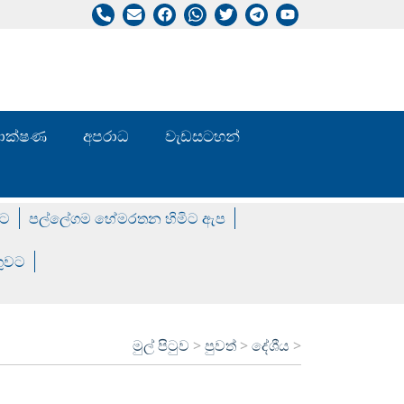
/ තාක්ෂණ
අපරාධ
වැඩසටහන්
වට
පල්ලේගම හේමරතන හිමිට ඇප
ගුවට
මුල් පිටුව
>
පුවත්
>
දේශීය
>