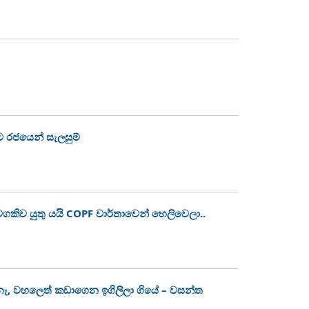
ට රජයෙන් සැලසුම්
කිව යුතු යයි COPF වාර්තාවෙන් හෙලිවෙලා..
 නෑ, වහලෙත් කඩාගෙන ඉගිලිලා ගියේ – වසන්ත