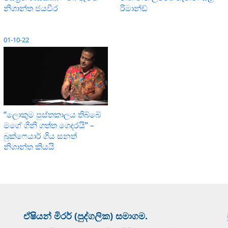
නිශාන්ත ජයවීර
රිමාන්ඩ්
01-10-22
“ලොකුම පුස්තකාලය තිබ්බේ
මගේ ගිනි ගත්ත ගෙදරයි” –
බුක්ෆෙයාර් ගිය සනත්
නිශාන්ත කියයි
ඒෂියන් මිරර් (පුද්ගලික) සමාගම.