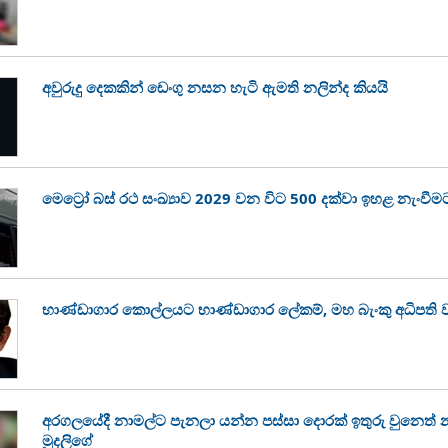
අවුරුදු දෙකකින් ඩෙංගු නසන හැටි ඇමති නලින්ද කියයි
මෙට්‍රෝ බස් රථ සංඛ්‍යාව 2029 වන විට 500 දක්වා ඉහළ නැංවීම
භාණ්ඩාගාර කොල්ලයට භාණ්ඩාගාර ලේකම්, මහ බැංකු අධිපති වග
අරගලයේදී නාමල්ට පැනලා යන්න පස්ස‍ා දොරක් ඉතුරු වුනෙත්
මුදලිගේ