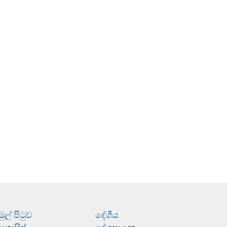
මුල් පිටුව
දේශීය