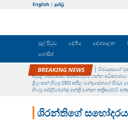
English
|
தமிழ்
මුල් පිටුව
දේශීය
දේශපාලන
ගොසිප්
රන් ගෙනා රුමේෂ්ගේ හෙල්ලය
විජයදාසගේ පුත
බැසිල් රාජපක්ෂව අත්අඩංගුවට ගන්න අධිකරණය ව
ශ්‍රී ලංකන් හිටපු CEO කපිල චන්ද්‍රසේනගේ සිරුර
හිටපු පාර්ලිමේන්තු මන්ත්‍රී චන්දන කත්‍රිආරච්චි අත
ශිරන්තිගේ සහෝදරය