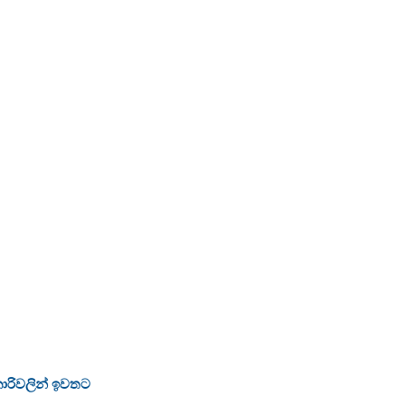
ජකාරිවලින් ඉවතට