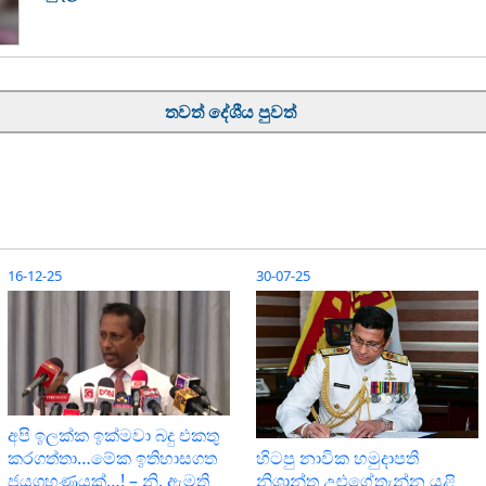
තවත් දේශීය පුවත්
16-12-25
30-07-25
අපි ඉලක්ක ඉක්මවා බදු එකතු
කරගත්තා…මේක ඉතිහාසගත
හිටපු නාවික හමුදාපති
ජයග්‍රහණයක්…! – නි. ඇමති
නිශාන්ත උළුගේතැන්න යළි