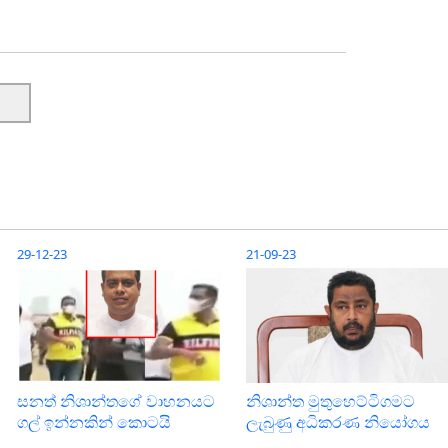
29-12-23
21-09-23
සනත් නිශාන්තගේ වාහනයට
නිශාන්ත මුතුහෙට්ටිගමට
ගල් ඉන්නකින් කොටයි
ලැබුණු අධිකරණ නියෝගය