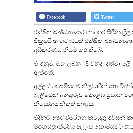
Facebook
Twitter
රක්ෂිත බන්ධනාගාර ගත කර සිටින ශ්‍රී
වික්‍රමසිංහ තවදුරටත් රක්ෂිත බන්ධන
අධිකරණය නියම කර තිබේ.
ඒ අනුව, ඔහු ලබන 15 වනදා දක්වා යළි
ඇත්තේ.
අල්ලස් කොමිසමේ නිලධාරීන් සහ විත්ත
බැලීමෙන් අනතුරුව කොළඹ ප්‍රධාන මහේස
නියෝගය නිකුත් කළාය.
එදිනට පෙර විමර්ශන කටයුතු අවසන් 
මහේස්ත්‍රාත්වරිය අල්ලස් කොමිසමට නි