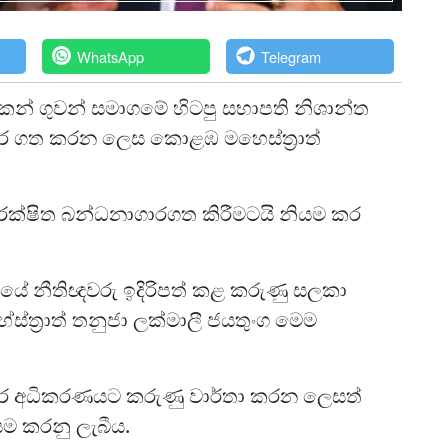
WhatsApp
Telegram
ලංකන් ගුවන් සමාගමේ හිටපු සභාපති නිශාන්ත
ාගාර ගත කරන ලෙස කොළඹ මහෙස්ත්‍රාත්
 රක්ෂිත බන්ධනාගාරගත කිරීමටයි නියම කර
ියේ නීතිඥවරු ඉදිරිපත් කළ කරුණු සලකා
්ත්‍රාත් තනුජා ලක්මාලී ජයතුංග මෙම
කර අධිකරණයට කරුණු වාර්තා කරන ලෙසත්
යම කරනු ලැබීය.