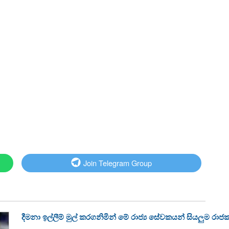
Join Telegram Group
දීමනා ඉල්ලීම් මුල් කරගනිමින් මේ රාජ්‍ය සේවකයන් සියලුම රා