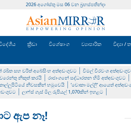
2026 අගෝස්‍තු මස 06 වන බ්‍රහස්පතින්දා
විදේශීය
ක්‍රීඩා
විශේෂාංග
ව්‍යාපාරික
විද්‍යා 
් රඛිත සහ චරිත් අබේසිංහ අත්අඩංගුවට
විමල් වීරවංශ අත්අඩංගු
රෙන්තු නිකුත් කරයි
රාජාංගනේ සද්ධාරතන හිමි අත්අඩංගුවට
 කොල්ලුපිටියේ නිවසකින් හමුවෙයි
‘චොකා මල්ලි’ ආයෙත් අත්අඩං
්අඩංගුවට
ලාෆ්ස් ගෑස් මිල රුපියල් 1,070කින් ඉහළට
ාට ඇප නෑ!