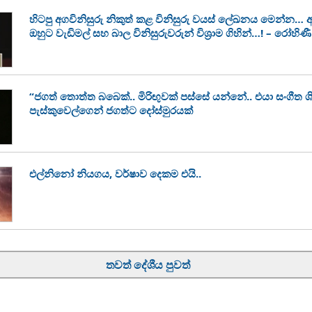
හිටපු අගවිනිසුරු නිකුත් කළ විනිසුරු වයස් ලේඛනය මෙන්න… අගවි
ඔහුට වැඩිමල් සහ බාල විනිසුරුවරුන් විශ්‍රාම ගිහින්…! – රෝහි
“ජගත් තොත්ත බබෙක්.. මිරිඟුවක් පස්සේ යන්නේ.. එයා සංගීත ශි
පැස්කුවෙල්ගෙන් ජගත්ට දෝස්මුරයක්
එල්නිනෝ නියගය, වර්ෂාව දෙකම එයි..
තවත් දේශීය පුවත්