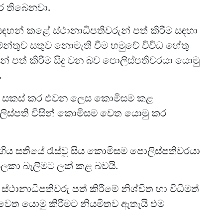
ර තිබෙනවා.
සඳහන් කළේ ස්ථානාධිපතිවරුන් පත් කිරීම සඳහා
මේන්තුව සතුව නොමැති වීම හමුවේ විවිධ හේතු
් පත් කිරීම සිදු වන බව පොලිස්පතිවරයා යොමු
.
ේදයක් සකස් කර එවන ලෙස කොමිසම කළ
ිස්පති විසින් කොමිසම වෙත යොමු කර
ිය සතියේ රැස්වූ සිය කොමිසම පොලිස්පතිවරයා
ලකා බැලීමට ලක් කළ බවයි.
ථානාධිපතිවරු පත් කිරීමේ නිශ්චිත හා විධිමත්
 වෙත යොමු කිරීමට නියමිතව ඇතැයි එම