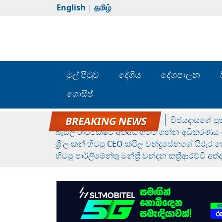
English
|
தமிழ்
මුල් පිටුව
දේශීය
දේශපාලන
ගොසිප්
රන් ගෙනා රුමේෂ්ගේ හෙල්ලය
විජයදාසගේ පුත
බැසිල් රාජපක්ෂව අත්අඩංගුවට ගන්න අධිකරණය ව
ශ්‍රී ලංකන් හිටපු CEO කපිල චන්ද්‍රසේනගේ සිරුර
හිටපු පාර්ලිමේන්තු මන්ත්‍රී චන්දන කත්‍රිආරච්චි අත