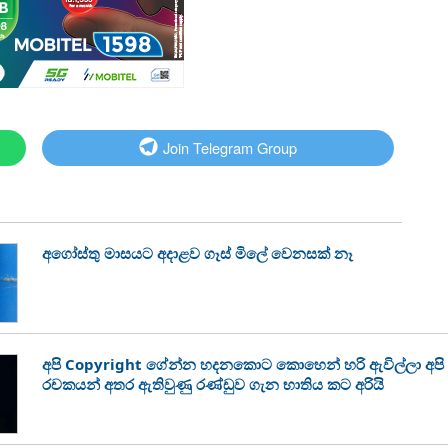
Join Telegram Group
අගෝස්තු මාසයට අදාළව ගෑස් මිලේ වෙනසක් නෑ
අපි Copyright ගේන්න හදනකොට කොහෙන් හරි ඇවිල්ලා අපි 
රචකයන් අතර ඇතිවුණු රණ්ඩුව ගැන භාතිය කට අරියි