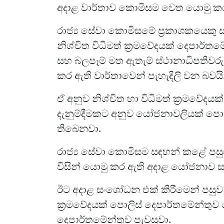
අදාළ වාර්තාව කොමිසම වෙත යොමු ක
රාජ්‍ය සේවා කොමිසමේ ප්‍රකාශකයෙකු 
නිශ්චිත විධිමත් ක්‍රමවේදයක් දෙපාර්ත
සහ බලපෑම් මත ඇතැම් ස්ථානාධිපතිවරුන
කර ඇති වාර්තාවෙන් පැහැදිලි වන බවයි
ඒ අනුව නිශ්චිත හා විධිමත් ක්‍රමව
දැනුම්දීමකට අනුව යෝජනාවලියක් පොල
තිබෙනවා.
රාජ්‍ය සේවා කොමිසම සඳහන් කළේ පසුග
විසින් යොමු කර ඇති අදාළ යෝජනාව ස
ඊට අදාළ සංශෝධන එක් කිරීමෙන් පසුව ස්
ක්‍රමවේදයක් පොලිස් දෙපාර්තමේන්තුව
දෙපාර්තමේන්තුව පැවසුවා.