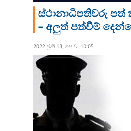
ස්ථානාධිපතිවරු පත්
– අලුත් පත්වීම් දෙ
2022 ජූනි 13, පෙ.ව. 10:05