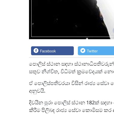
Facebook
Twitter
පොලිස් ස්ථාන සඳහා ස්ථානාධිපතිවරුන්
සතුව නිශ්චිත, විධිමත් ක්‍රමවේදයක් 
ඒ පොලිස්පතිවරයා විසින් රාජ්‍ය සේව
අනුවයි.
දිවයින පුරා පොලිස් ස්ථාන 182ක් සඳහ
කිරීම පිලිබඳ රාජ්‍ය සේවා කොමිසම කර 