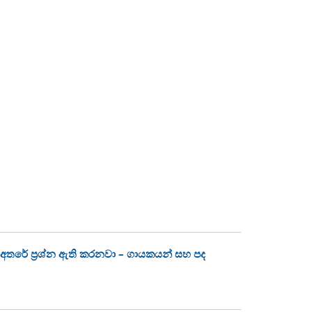
අතරේ ප්‍රශ්න ඇති කරනවා – ගායකයන් සහ පද