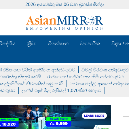
2026 අගෝස්‍තු මස 06 වන බ්‍රහස්පතින්දා
විදේශීය
ක්‍රීඩා
විශේෂාංග
ව්‍යාපාරික
විද්‍යා 
් රඛිත සහ චරිත් අබේසිංහ අත්අඩංගුවට
විමල් වීරවංශ අත්අඩංගු
රෙන්තු නිකුත් කරයි
රාජාංගනේ සද්ධාරතන හිමි අත්අඩංගුවට
 කොල්ලුපිටියේ නිවසකින් හමුවෙයි
‘චොකා මල්ලි’ ආයෙත් අත්අඩං
්අඩංගුවට
ලාෆ්ස් ගෑස් මිල රුපියල් 1,070කින් ඉහළට