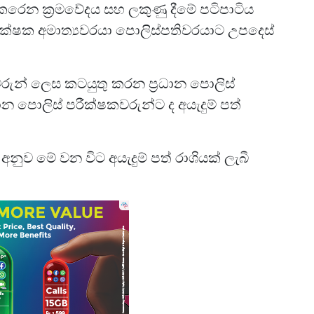
ෙරෙන ක්‍රමවේදය සහ ලකුණු දීමේ පටිපාටිය
රක්ෂක අමාත්‍යවරයා පොලිස්පතිවරයාට උපදෙස්
රුන් ලෙස කටයුතු කරන ප්‍රධාන පොලිස්
ාන පොලිස් පරීක්ෂකවරුන්ට ද අයැදුම් පත්
අනුව මේ වන විට අයැදුම් පත් රාශියක් ලැබී