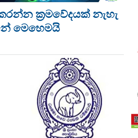
 කරන්න ක්‍රමවේදයක් නැහැ
න්නේ මෙහෙමයි