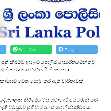
WhatsApp
Telegram
 පත් කිරීමට අදාළව පොලිස් දෙපාර්තමේන්තුව
නොමැති බව අනාවරණය වී තිබෙනවා.
ා කොමිසම වෙත යොමු කර ඇති වාර්තාවක්
ා දේශපාලන නිර්දේශ මත ස්ථානාධිපතිවරුන් පත්
ඇති විමසුමට ප්‍රතිචාර ලෙස පොලිස්පතිවරයා