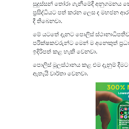
සුදුස්සන් තෝරා ගැනීමේදී අනුගමනය ක
ප්‍රසිද්ධියට පත් කරන ලෙස ද මහජන ආ
දී තිබෙනවා.
මේ යටතේ දැනට පොලිස් ස්ථානාධිපතිව
පරීක්ෂකවරුන්ට මෙන් ම අනෙකුත් ප්‍රධ
ඉදිරිපත් කළ හැකි වෙනවා.
පොලිස් මූලස්ථානය කළ එම දැනුම් දීමට 
ඇතැයි වාර්තා වෙනවා.