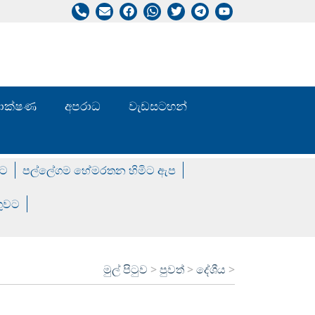
/ තාක්ෂණ
අපරාධ
වැඩසටහන්
වට
පල්ලේගම හේමරතන හිමිට ඇප
ගුවට
මුල් පිටුව
>
පුවත්
>
දේශීය
>