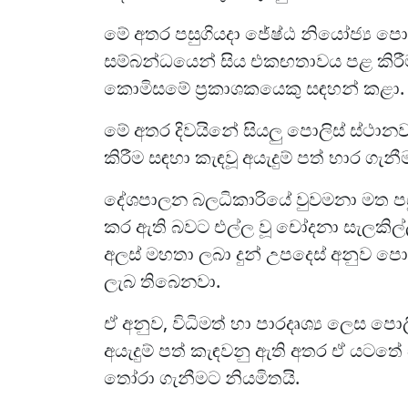
මේ අතර පසුගියදා ජේෂ්ඨ නියෝජ්‍ය පොල
සම්බන්ධයෙන් සිය එකඟතාවය පළ කිරී
කොමිසමේ ප්‍රකාශකයෙකු සඳහන් කළා.
මේ අතර දිවයිනේ සියලු පොලිස් ස්ථානව
කිරීම සඳහා කැඳවූ අයැදුම් පත් භාර ගැනී
දේශපාලන බලධිකාරියේ වුවමනා මත පසු
කර ඇති බවට එල්ල වූ චෝදනා සැලකිල
අලස් මහතා ලබා දුන් උපදෙස් අනුව පොල
ලැබ තිබෙනවා.
ඒ අනුව, විධිමත් හා පාරදෘශ්‍ය ලෙස පො
අයැදුම් පත් කැඳවනු ඇති අතර ඒ යටතේ 
තෝරා ගැනීමට නියමිතයි.