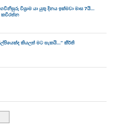
නිසුරු විශ්‍රාම යා යුතු දිනය ඉක්මවා මාස 7යි…
ණී කවිරත්න
ල්පියෙක්ද කියලත් මට සැකයි…” කීර්ති