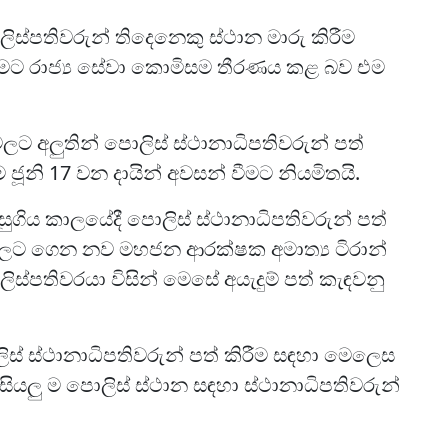
ිස්පතිවරුන් තිදෙනෙකු ස්ථාන මාරු කිරීම
මට රාජ්‍ය සේවා කොමිසම තීරණය කළ බව එම
ලට අලුතින් පොලිස් ස්ථානාධිපතිවරුන් පත්
ම ජූනි 17 වන දායින් අවසන් වීමට නියමිතයි.
ගිය කාලයේදී පොලිස් ස්ථානාධිපතිවරුන් පත්
්ලට ගෙන නව මහජන ආරක්ෂක අමාත්‍ය ටිරාන්
ිස්පතිවරයා විසින් මෙසේ අයැදුම් පත් කැඳවනු
ලිස් ස්ථානාධිපතිවරුන් පත් කිරීම සඳහා මෙලෙස
සියලු ම පොලිස් ස්ථාන සඳහා ස්ථානාධිපතිවරුන්