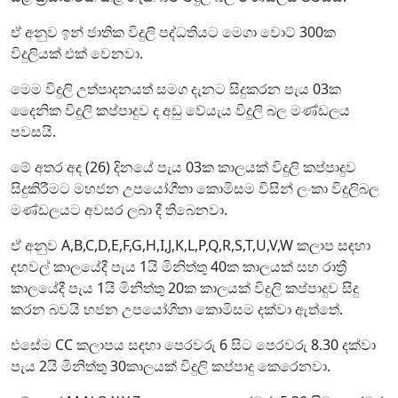
ඒ අනුව ඉන් ජාතික විදුලි පද්ධතියට මෙගා වොට් 300ක
විදුලියක් එක් වෙනවා.
මෙම විදුලි උත්පාදනයත් සමග දැනට සිදුකරන පැය 03ක
දෛනික විදුලි කප්පාදුව ද අඩු වේයැය විදුලි බල මණ්ඩලය
පවසයි.
මේ අතර අද (26) දිනයේ පැය 03ක කාලයක් විදුලි කප්පාදුව
සිදුකිරීමට මහජන උපයෝගීතා කොමිසම විසින් ලංකා විදුලිබල
මණ්ඩලයට අවසර ලබා දී තිබෙනවා.
ඒ අනුව A,B,C,D,E,F,G,H,I,J,K,L,P,Q,R,S,T,U,V,W කලාප සඳහා
දහවල් කාලයේදී පැය 1යි මිනිත්තු 40ක කාලයක් සහ රාත්‍රී
කාලයේදී පැය 1යි මිනිත්තු 20ක කාලයක් විදුලි කප්පාදුව සිදු
කරන බවයි හජන උපයෝගීතා කොමිසම දක්වා ඇත්තේ.
එසේම CC කලාපය සඳහා පෙරවරු 6 සිට පෙරවරු 8.30 දක්වා
පැය 2යි මිනිත්තු 30කාලයක් විදුලි කප්පාදු කෙරෙනවා.