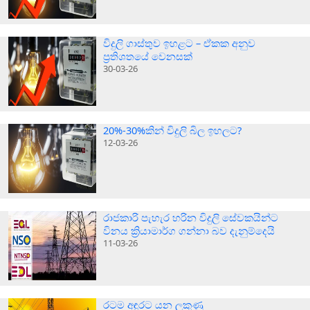
විදුලි ගාස්තුව ඉහළට – ඒකක අනුව
ප්‍රතිශතයේ වෙනසක්
30-03-26
20%-30%කින් විදුලි බිල ඉහලට?
12-03-26
රාජකාරි පැහැර හරින විදුලි සේවකයින්ට
විනය ක්‍රියාමාර්ග ගන්නා බව දැනුම්දෙයි
11-03-26
රටම අඳුරට යන ලකුණු