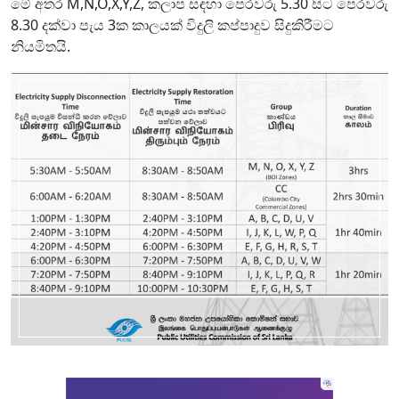
මේ අතර M,N,O,X,Y,Z, කලාප සඳහා පෙරවරු 5.30 සිට පෙරවරු
8.30 දක්වා පැය 3ක කාලයක් විදුලි කප්පාදුව සිදුකිරීමට
නියමිතයි.