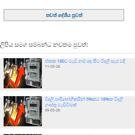
තවත් දේශීය පුවත්
ලිපිය සමග සම්බන්ධ නවතම පුවත්:
ඒකක 180ට වැඩි නම් අද සිට විදුලි සැර වදී
11-05-26
විදුලි පාරිභෝගිකයින් 5%කට 18%ක විදුලි
ගාස්තු වැඩිවීමක්
09-05-26