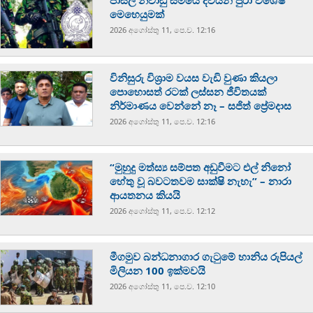
මෙහෙයුමක්
2026 අගෝස්‍තු 11, පෙ.ව. 12:16
විනිසුරු විශ්‍රාම වයස වැඩි වුණා කියලා
පොහොසත් රටක් ලස්සන ජීවිතයක්
නිර්මාණය වෙන්නේ නෑ – සජිත් ප්‍රේමදාස
2026 අගෝස්‍තු 11, පෙ.ව. 12:16
“මුහුදු මත්ස්‍ය සම්පත අඩුවීමට එල් නිනෝ
හේතු වූ බවටතවම සාක්ෂි නැහැ” – නාරා
ආයතනය කියයි
2026 අගෝස්‍තු 11, පෙ.ව. 12:12
මීගමුව බන්ධනාගාර ගැටුමේ හානිය රුපියල්
මිලියන 100 ඉක්මවයි
2026 අගෝස්‍තු 11, පෙ.ව. 12:10