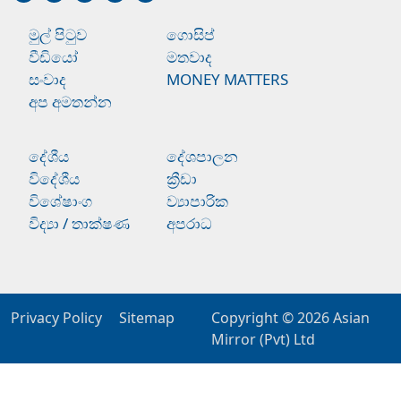
මුල් පිටුව
ගොසිප්
වීඩියෝ
මතවාද
සංවාද
MONEY MATTERS
අප අමතන්න
දේශීය
දේශපාලන
විදේශීය
ක්‍රීඩා
විශේෂාංග
ව්‍යාපාරික
විද්‍යා / තාක්ෂණ
අපරාධ
Privacy Policy
Sitemap
Copyright © 2026
Asian
Mirror (Pvt) Ltd