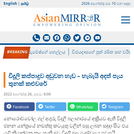
English
|
தமிழ்
2026 අගෝස්‍තු මස 10 වන සඳුදා
රන් ගෙනා රුමේෂ්ගේ හෙල්ලය
විජයදාසගේ පුත් රඛිත සහ චරිත්
විදුලි කප්පාදුව අඩුවන හැඩ – හැබැයි අදත් පැය
තුනක් කළුවරේ
2022 අගෝස්‍තු 26, පෙ.ව. 6:00
Facebook
Twitter
WhatsApp
Telegram
නොරොච්චෝල ගල් අගුරු විදුලි බලාගාරයේ අක්‍රියව ඇති විදුලි
ජනන යන්ත්‍රයේ නඩත්තු කටයුතු වලින් පසු ලබන සඳුදා සිට එය
යළි ක්‍රියාත්මක කළ හැකි බව විදුලි බල මණ්ඩලය පවසයි.