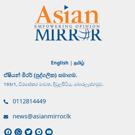
English
|
தமிழ்
ඒෂියන් මිරර් (පුද්ගලික) සමාගම.
193/1, වීරසේකර මාවත, දිවුලපිටිය, බොරලැස්ගමුව.
0112814449
news@asianmirror.lk