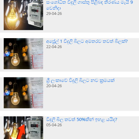
සංශෝධිත විදුලි ගාස්තු පිළිබඳ තීරණය මැයි 9
වෙනිදා
29-04-26
අප්‍රේල් 1 විදුලි බිලට අමතරව තවත් බිලක්?
22-04-26
ශ්‍රී ලංකාවේ විදුලි බිලට නව ක්‍රමයක්
20-04-26
විදුලි බිල තවත් 50%කින් ඉහළ යයිද?
05-04-26