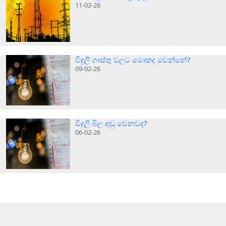
11-02-26
විදුලි ගාස්තු වලට මොකද වෙන්නේ?
09-02-26
විදුලි බිල අඩු වෙනවද?
06-02-26