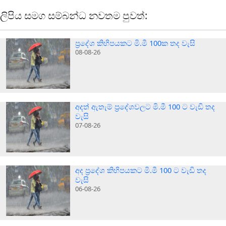
ලිපිය සමග සම්බන්ධ නවතම පුවත්:
ප්‍රදේශ කිහිපයකට මි.මී 100ක තද වැසි
08-08-26
අදත් ඇතැම් ප්‍රදේශවලට මි.මී 100 ට වැඩි තද
වැසි
07-08-26
අද ප්‍රදේශ කිහිපයකට මි.මී 100 ට වැඩි තද
වැසි
06-08-26