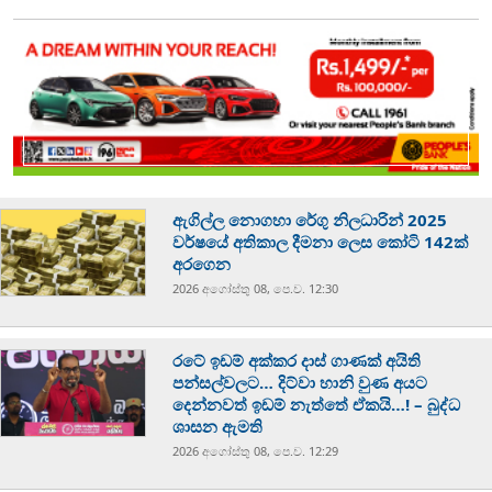
ඇගිල්ල නොගහා රේගු නිලධාරින් 2025
වර්ෂයේ අතිකාල දීමනා ලෙස කෝටි 142ක්
අරගෙන
2026 අගෝස්‍තු 08, පෙ.ව. 12:30
රටේ ඉඩම් අක්කර දාස් ගාණක් අයිති
පන්සල්වලට… දිට්වා හානි වුණ අයට
දෙන්නවත් ඉඩම් නැත්තේ ඒකයි…! – බුද්ධ
ශාසන ඇමති
2026 අගෝස්‍තු 08, පෙ.ව. 12:29