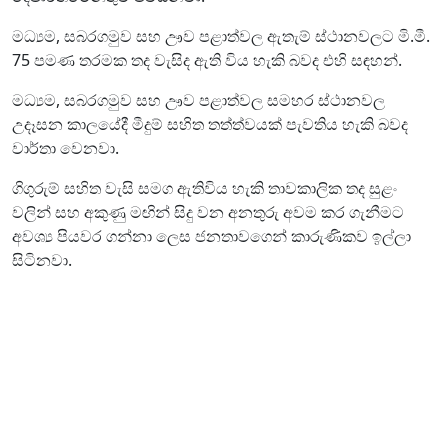
මධ්‍යම, සබරගමුව සහ ඌව පළාත්වල ඇතැම් ස්ථානවලට මි.මී.
75 පමණ තරමක තද වැසිද ඇති විය හැකි බවද එහි සඳහන්.
මධ්‍යම, සබරගමුව සහ ඌව පළාත්වල සමහර ස්ථානවල
උදෑසන කාලයේදී මීදුම් සහිත තත්ත්වයක් පැවතිය හැකි බවද
වාර්තා වෙනවා.
ගිගුරුම් සහිත වැසි සමග ඇතිවිය හැකි තාවකාලික තද සුළං
වලින් සහ අකුණු මඟින් සිදු වන අනතුරු අවම කර ගැනීමට
අවශ්‍ය පියවර ගන්නා ලෙස ජනතාවගෙන් කාරුණිකව ඉල්ලා
සිටිනවා.