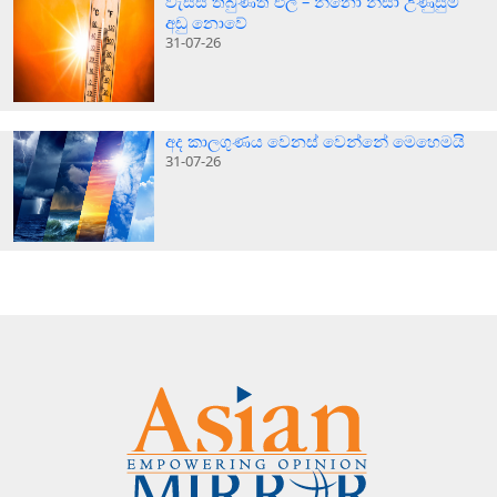
වැස්ස තිබුණත් එල් – නිනෝ නිසා උණුසුම
අඩු නොවේ
31-07-26
අද කාලගුණය වෙනස් වෙන්නේ මෙහෙමයි
31-07-26