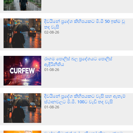
දිවයිනේ ප්‍රදේශ කිහිපයකට මි.මී 50 ඉක්ම වූ
තද වැසි
02-08-26
රාගම පොලිස් බල ප්‍රදේශයට පොලිස්
ඇඳිරිනීතිය
01-08-26
දිවයිනේ ප්‍රදේශ කිහිපයකට වැසි සහ ඇතැම්
ස්ථානවලට මි.මී. 100ට වැඩි තද වැසි
01-08-26