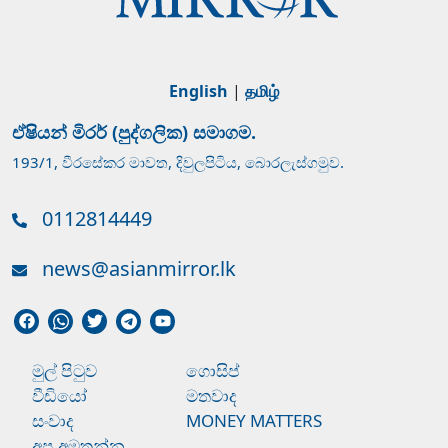
English
|
தமிழ்
ඒෂියන් මිරර් (පුද්ගලික) සමාගම.
193/1, වීරසේකර මාවත, දිවුලපිටිය, බොරලැස්ගමුව.
0112814449
news@asianmirror.lk
මුල් පිටුව
ගොසිප්
වීඩියෝ
මතවාද
සංවාද
MONEY MATTERS
අප අමතන්න