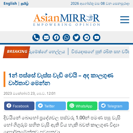
English
|
தமிழ்
2026 අගෝස්‍තු මස 08 වන සෙනසුරාදා
රන් ගෙනා රුමේෂ්ගේ හෙල්ලය
විජයදාසගේ පුත් රඛිත සහ චරිත්
1න් පස්සේ වැස්ස වැඩි වෙයි – අද කාලගුණ
වාර්තාව මෙන්න
2023 ඔක්‍තෝබර් 23, පෙ.ව. 12:01
Facebook
Twitter
WhatsApp
Telegram
දිවයිනේ බොහෝ ප්‍රදේශවල පස්වරු 1.00න් පමණ පසු වැසි
හෝ ගිගුරුම් සහිත වැසි ඇති විය හැකි බවත් කාලගුණ විද්‍යා
දෙපාර්තමේන්තුව පවසනවා.