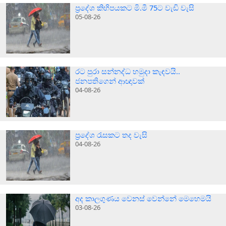
ප්‍රදේශ කිහිපයකට මි.මී 75ට වැඩි වැසි
05-08-26
රට පුරා සන්නද්ධ හමුදා කැඳවයි..
ජනපතිගෙන් ආඥාවක්
04-08-26
ප්‍රදේශ රැසකට තද වැසි
04-08-26
අද කාලගුණය වෙනස් වෙන්නේ මෙහෙමයි
03-08-26