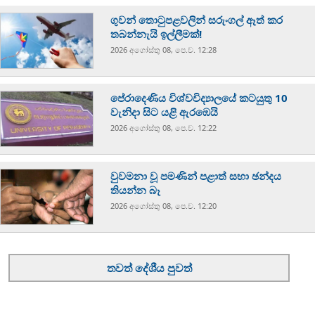
ගුවන් තොටුපළවලින් සරුංගල් ඈත් කර
තබන්නැයි ඉල්ලීමක්!
2026 අගෝස්‍තු 08, පෙ.ව. 12:28
පේරාදෙණිය විශ්වවිද්‍යාලයේ කටයුතු 10
වැනිදා සිට යළි ඇරඹෙයි
2026 අගෝස්‍තු 08, පෙ.ව. 12:22
වුවමනා වූ පමණින් පළාත් සභා ඡන්දය
තියන්න බෑ
2026 අගෝස්‍තු 08, පෙ.ව. 12:20
තවත් දේශීය පුවත්