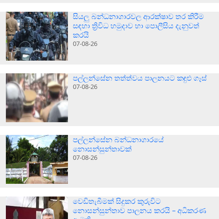
සියලු බන්ධනාගාරවල ආරක්ෂාව තර කිරීම
සඳහා ත්‍රිවිධ හමුදාව හා පොලීසිය දැනුවත්
කරයි
07-08-26
පල්ලන්සේන තත්ත්වය පාලනයට කඳුළු ගෑස්
07-08-26
පල්ලන්සේන බන්ධනාගාරයේ
නොසන්සුන්තාවක්
07-08-26
වෙඩිතැබීමක් සිදුකර කුරුවිට
නොසන්සුන්තාව පාලනය කරයි – අධිකරණ