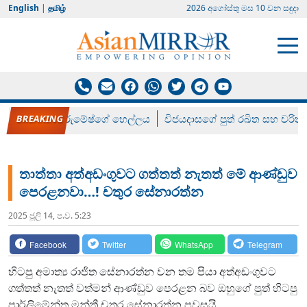
English
|
தமிழ்
2026 අගෝස්‍තු මස 10 වන සඳුදා
රන් ගෙනා රුමේෂ්ගේ හෙල්ලය
විජයදාසගේ පුත් රඛිත සහ චරිත්
තාත්තා අත්අඩංගුවට ගත්තත් නැතත් මේ ආණ්ඩුව
පෙරළනවා…! චතුර සේනාරත්න
2025 ජූලි 14, ප.ව. 5:23
Facebook
Twitter
WhatsApp
Telegram
හිටපු අමාත්‍ය රාජිත සේනාරත්න වන තම පියා අත්අඩංගුවට
ගත්තත් නැතත් වත්මන් ආණ්ඩුව පෙරළන බව ඔහුගේ පුත් හිටපු
පාර්ලිමේන්තු මන්ත්‍රී චතුර සේනාරත්න පවසයි.