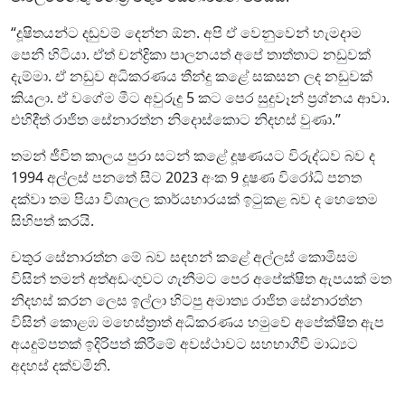
“දූෂිතයන්ට දඬුවම් දෙන්න ඕන. අපි ඒ වෙනුවෙන් හැමදාම
පෙනී හිටියා. ඒත් චන්ද්‍රිකා පාලනයත් අපේ තාත්තාට නඩුවක්
දැම්මා. ඒ නඩුව අධිකරණය තීන්දු කළේ සකසන ලද නඩුවක්
කියලා. ඒ වගේම මීට අවුරුදු 5 කට පෙර සුදුවෑන් ප්‍රශ්නය ආවා.
එහිදීත් රාජිත සේනාරත්න නිදොස්කොට නිදහස් වුණා.”
තමන් ජීවිත කාලය පුරා සටන් කළේ දූෂණයට විරුද්ධව බව ද
1994 අල්ලස් පනතේ සිට 2023 අංක 9 දූෂණ විරෝධි පනත
දක්වා තම පියා විශාලල කාර්යභාරයක් ඉටුකළ බව ද හෙතෙම
සිහිපත් කරයි.
චතුර සේනාරත්න මේ බව සඳහන් කළේ අල්ලස් කොමිසම
විසින් තමන් අත්අඩංගුවට ගැනීමට පෙර අපේක්ෂිත ඇපයක් මත
නිදහස් කරන ලෙස ඉල්ලා හිටපු අමාත්‍ය රාජිත සේනාරත්න
විසින් කොළඹ මහෙස්ත්‍රාත් අධිකරණය හමුවේ අපේක්ෂිත ඇප
අයදුම්පතක් ඉදිරිපත් කිරීමේ අවස්ථාවට සහභාගීවී මාධ්‍යට
අදහස් දක්වමිනි.