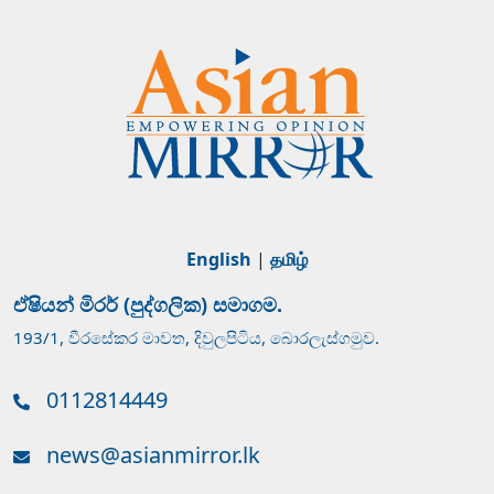
English
|
தமிழ்
ඒෂියන් මිරර් (පුද්ගලික) සමාගම.
193/1, වීරසේකර මාවත, දිවුලපිටිය, බොරලැස්ගමුව.
0112814449
news@asianmirror.lk