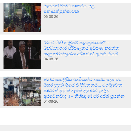
මැගසින් බන්ධනාගාරය තුළ
නොසන්සුන්තාවක්
06-08-26
“මහර ගිනි තැබුවේ සැලසුමකටද?” –
බන්ධනාගාර පරිපාලනය අඩපණ කරන්න
හදපු කුමන්ත්‍රණය අධිකරණ ඇමති කියයි
04-08-26
බන්ධ පොලිසිය රැඳවියන්ට දසවධ දෙනවා…
මහර පුපුරා ගියේ ඒ පීඩනනයි… මීගමුවෙන්
පාඩමක් නූගත් ඇමති දැනවත් ඉල්ලා
අස්වෙනවාද..! – නීතිඥ මේජර් අජිත් ප්‍රසන්න
04-08-26