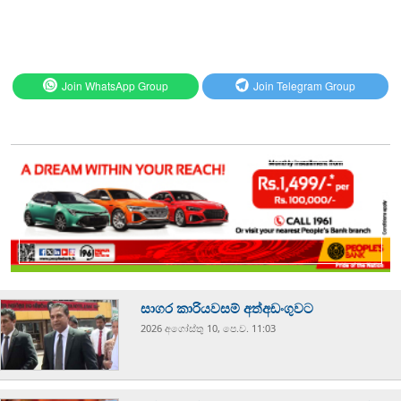
Join WhatsApp Group
Join Telegram Group
සාගර කාරියවසම් අත්අඩංගුවට
2026 අගෝස්‍තු 10, පෙ.ව. 11:03