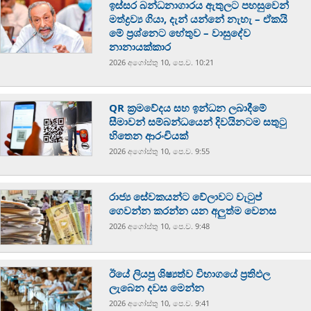
ඉස්සර බන්ධනාගාරය ඇතුලට පහසුවෙන්
මත්ද්‍රව්‍ය ගියා, දැන් යන්නේ නැහැ – ඒකයි
මේ ප්‍රශ්නෙට හේතුව – වාසුදේව
නානායක්කාර
2026 අගෝස්‍තු 10, පෙ.ව. 10:21
QR ක්‍රමවේදය සහ ඉන්ධන ලබාදීමේ
සීමාවන් සම්බන්ධයෙන් දිවයිනටම සතුටු
හිතෙන ආරංචියක්
2026 අගෝස්‍තු 10, පෙ.ව. 9:55
රාජ්‍ය සේවකයන්ට වේලාවට වැටුප්
ගෙවන්න කරන්න යන අලුත්ම වෙනස
2026 අගෝස්‍තු 10, පෙ.ව. 9:48
ඊයේ ලියපු ශිෂ්‍යත්ව විභාගයේ ප්‍රතිඵල
ලැබෙන දවස මෙන්න
2026 අගෝස්‍තු 10, පෙ.ව. 9:41