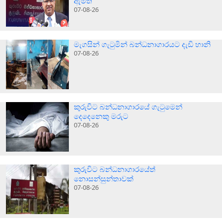
ඇමති
07-08-26
මැගසින් ගැටුමින් බන්ධනාගාරයට දැඩි හානි
07-08-26
කුරුවිට බන්ධනාගාරයේ ගැටුමෙන්
දෙදෙනෙකු මරුට
07-08-26
කුරුවිට බන්ධනාගාරයේත්
නොසන්සුන්තාවක්
07-08-26