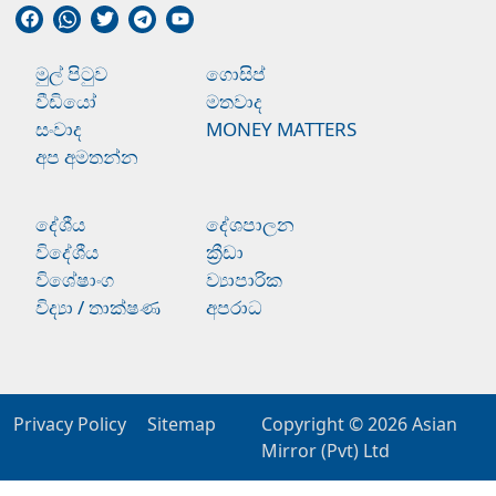
මුල් පිටුව
ගොසිප්
වීඩියෝ
මතවාද
සංවාද
MONEY MATTERS
අප අමතන්න
දේශීය
දේශපාලන
විදේශීය
ක්‍රීඩා
විශේෂාංග
ව්‍යාපාරික
විද්‍යා / තාක්ෂණ
අපරාධ
Privacy Policy
Sitemap
Copyright © 2026
Asian
Mirror (Pvt) Ltd