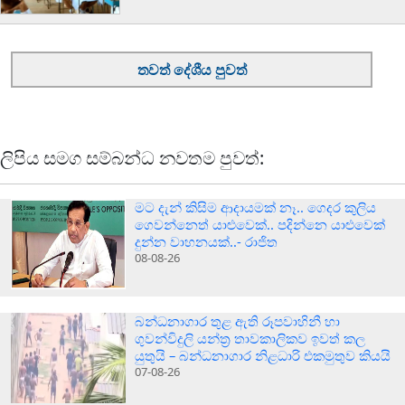
තවත් දේශීය පුවත්
ලිපිය සමග සම්බන්ධ නවතම පුවත්:
මට දැන් කිසිම ආදායමක් නෑ.. ගෙදර කුලිය
ගෙවන්නෙත් යාළුවෙක්.. පදින්නෙ යාළුවෙක්
දුන්න වාහනයක්..- රාජිත
08-08-26
බන්ධනාගාර තුළ ඇති රූපවාහිනී හා
ගුවන්විදුලි යන්ත්‍ර තාවකාලිකව ඉවත් කල
යුතුයි – බන්ධනාගාර නිළධාරි එකමුතුව කියයි
07-08-26