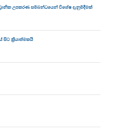
්‍රොනික උපකරණ සම්බන්ධයෙන් විශේෂ දැනුම්දීමක්
ිට ක්‍රියාත්මකයි