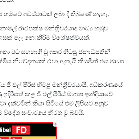
‍ය හමුවේ අවස්ථාවක් ලබා දී තිබුණේ නැහැ.
ල් රාජපක්ෂ මන්ත්‍රීවරයාද මාධ්‍ය හමුව
 අදහසක් පල නොකිරීම විශේෂත්වයක්.
මහතා ඊට සහභාගි වූ අතර හිටපු ජනාධිපතිනි
්මිය නිවේදනයක් එවා ඇතැයි කියමින් එය මාධ්‍ය
 ජී එල් පීරිස් හිටපු මන්ත්‍රීවරයායි. අධිකරණයේ
ිරිපත් කළ ජී එල් පීරිස් මහතා ඉන්දියාවේ
ා දක්වමින් කියා සිටියේ එම ලිපියට අනුව
ම විදේශ සංචාරයේ නිරත වූ බවයි.