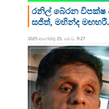
රනිල් බේරන විපක්ෂ 
සජිත්, මහින්ද මඟහරී.
2025 අගෝස්‍තු 25, පෙ.ව. 9:27