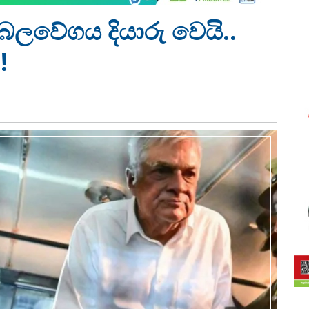
බලවේගය දියාරු වෙයි..
!