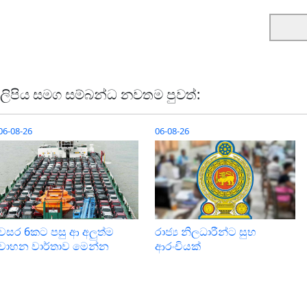
ලිපිය සමග සම්බන්ධ නවතම පුවත්:
06-08-26
06-08-26
වසර 6කට පසු ආ අලුත්ම
රාජ්‍ය නිලධාරීන්ට සුභ
වාහන වාර්තාව මෙන්න
ආරංචියක්