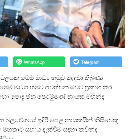
WhatsApp
Telegram
ෝටලයක මෙම මාධ්‍ය හමුව කැඳවා තිබුණා
ෙම මාධ්‍ය හමුව පවත්වන බවට ප්‍රකාශ කර
දාස හෝ පොදු ජන පෙරමුණේ නායක මහින්ද
 බලවේගයේ ඉදිරි පෙළ නායකයින් කිසිවෙකු
ංහ මහතාට සහාය දැක්වීම සඳහා කවින්ද
ටියා.