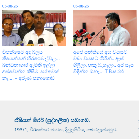
05-08-26
05-08-26
විපක්ෂෙට අද බලය
අපේ පන්තියේ අය වයසට
තියෙන්නේ හිරගෙවල්වල…
වඩා වයසට ගිහින්.. ඇස්
බන්ධනාගාර ඇමති ඉල්ලා
ගිලිලා, හකු බැහැලා.. අපි සැප
අස්වෙන්න කිසිම හේතුවක්
විදින්න ඕනෑ..- T.B.සරත්
නෑ…! – අරුණ පනාගොඩ
ඒෂියන් මිරර් (පුද්ගලික) සමාගම.
193/1, වීරසේකර මාවත, දිවුලපිටිය, බොරලැස්ගමුව.