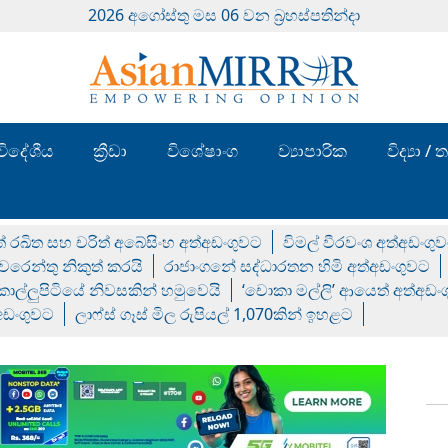
2026 අගෝස්‍තු මස 06 වන බ්‍රහස්පතින්දා
විදේශීය
ක්‍රීඩා
විශේෂාංග
ව්‍යාපාරික
විද්‍යා 
් රඛිත සහ චරිත් අබේසිංහ අත්අඩංගුවට
විමල් වීරවංශ අත්අඩංගු
රෙන්තු නිකුත් කරයි
රාජාංගනේ සද්ධාරතන හිමි අත්අඩංගුවට
 කොල්ලුපිටියේ නිවසකින් හමුවෙයි
‘චොකා මල්ලි’ ආයෙත් අත්අඩං
්අඩංගුවට
ලාෆ්ස් ගෑස් මිල රුපියල් 1,070කින් ඉහළට