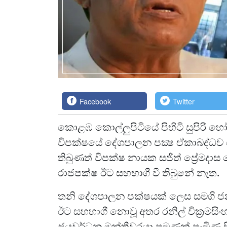
Facebook
Twitter
කොළඹ කොල්ලුපිටියේ පිහිටි සුපිරි හ
විපක්ෂයේ දේශපාලන පක්‍ෂ ඒකාබද්ධව ම
තිබුණත් විපක්ෂ නායක සජිත් ප්‍රේම
රාජපක්ෂ ඊට සහභාගී වී තිබුනේ නැත.
තනි දේශපාලන පක්ෂයක් ලෙස සමගි ජන
ඊට සහභාගී නොවූ අතර රනිල් වික්‍රමසි
ජයවර්ධන මන්ත්‍රීවරයා පමණක් පැමිණ සි