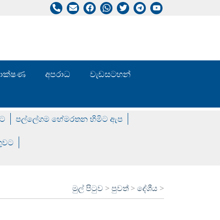
/ තාක්ෂණ
අපරාධ
වැඩසටහන්
වට
පල්ලේගම හේමරතන හිමිට ඇප
ගුවට
මුල් පිටුව
>
පුවත්
>
දේශීය
>