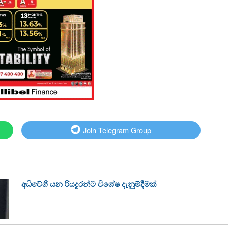
Join Telegram Group
අධිවේගී යන රියදුරන්ට විශේෂ දැනුම්දීමක්