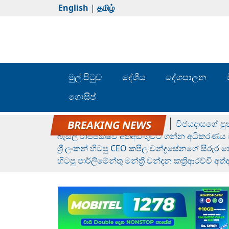
English
|
தமிழ்
මුල් පිටුව
දේශීය
දේශපාලන
ගොසිප්
රන් ගෙනා රුමේෂ්ගේ හෙල්ලය
විජයදාසගේ පුත
බැසිල් රාජපක්ෂව අත්අඩංගුවට ගන්න අධිකරණය ව
ශ්‍රී ලංකන් හිටපු CEO කපිල චන්ද්‍රසේනගේ සිරුර
හිටපු පාර්ලිමේන්තු මන්ත්‍රී චන්දන කත්‍රිආරච්චි අත