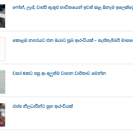
ෆෝන්, ලැප්, චාජර් ඇතුළු භාවිතයෙන් ඉවත් කළ ඕනෑම ඉලෙක්ට
කොළඹ නගරයට එන ඔයාට සුබ ආරංචියක් – සැප්තැම්බර් මාසයේ ස
වසර 6කට පසු ආ අලුත්ම වාහන වාර්තාව මෙන්න
රාජ්‍ය නිලධාරීන්ට සුභ ආරංචියක්