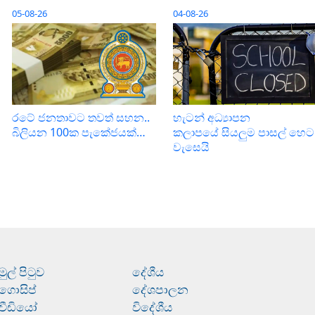
05-08-26
04-08-26
රටේ ජනතාවට තවත් සහන..
හැටන් අධ්‍යාපන
බිලියන 100ක පැකේජයක්…
කලාපයේ සියලුම පාසල් හෙට
වැසෙයි
මුල් පිටුව
දේශීය
ගොසිප්
දේශපාලන
වීඩියෝ
විදේශීය