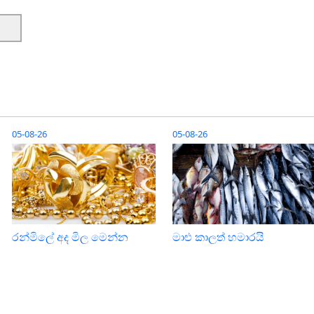
05-08-26
05-08-26
රන්මිලේ අද මිල මෙන්න
මාළු කාලත් හමාරයි