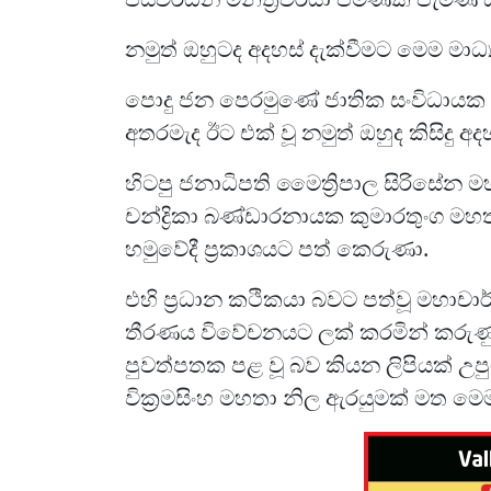
නමුත් ඔහුටද අදහස් දැක්වීමට මෙම මාධ්
පොදු ජන පෙරමුණේ ජාතික සංවිධායක නාම
අතරමැද ඊට එක් වූ නමුත් ඔහුද කිසිදු
හිටපු ජනාධිපති මෛත්‍රිපාල සිරිසේන 
චන්ද්‍රිකා බණ්ඩාරනායක කුමාරතුංග මහත
හමුවේදී ප්‍රකාශයට පත් කෙරුණා.
එහි ප්‍රධාන කථිකයා බවට පත්වූ මහාචාර්ය
තීරණය විවේචනයට ලක් කරමින් කරුණු ඉද
පුවත්පතක පළ වූ බව කියන ලිපියක් උපුට
වික්‍රමසිංහ මහතා නිල ඇරයුමක් මත මෙ