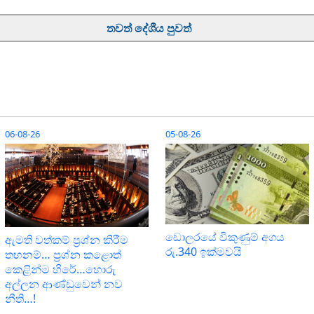
තවත් දේශීය පුවත්
06-08-26
05-08-26
ඩොලරයේ විකුණුම් අගය
ඇමති වත්කම් ප්‍රශ්න කිරීම
රු.340 ඉක්මවයි
තහනම්… ප්‍රශ්න කළොත්
කෙළින්ම හිරේ…හොරු
අල්ලන ආණ්ඩුවෙන් නව
නීති…!