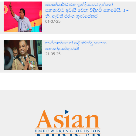
ඩොක්යාර්ඩ් එක ඉන්දියාවට දුන්නේ
ජනතාවට අවාසි වෙන විදිහට නෙමෙයි…! –
නි. ඇමති එරංග ගුණසේකර
01-07-25
කංජිපානිගෙන් දේශබන්දු ඝාතන
කොන්ත්‍රාත්තුවක්!
21-05-25