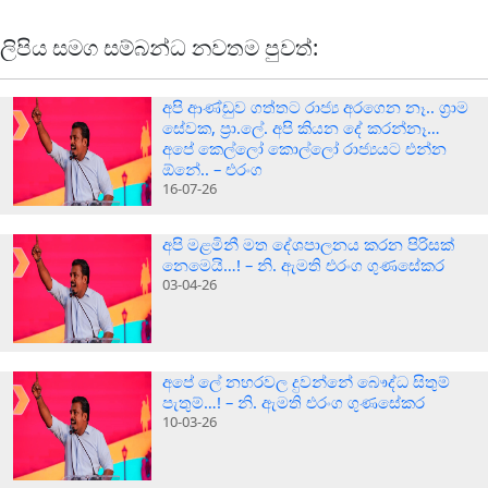
ලිපිය සමග සම්බන්ධ නවතම පුවත්:
අපි ආණ්ඩුව ගත්තට රාජ්‍ය අරගෙන නෑ.. ග‍්‍රාම
සේවක, ප‍්‍රා.ලේ. අපි කියන දේ කරන්නෑ…
අපේ කෙල්ලෝ කොල්ලෝ රාජ්‍යයට එන්න
ඕනේ.. – එරංග
16-07-26
අපි මළමිනී මත දේශපාලනය කරන පිරිසක්
නෙමෙයි…! – නි. ඇමති එරංග ගුණසේකර
03-04-26
අපේ ලේ නහරවල දුවන්නේ බෞද්ධ සිතුම්
පැතුම්…! – නි. ඇමති එරංග ගුණසේකර
10-03-26