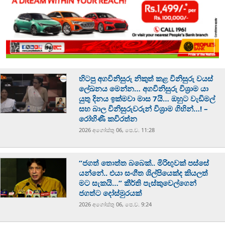
හිටපු අගවිනිසුරු නිකුත් කළ විනිසුරු වයස්
ලේඛනය මෙන්න… අගවිනිසුරු විශ්‍රාම යා
යුතු දිනය ඉක්මවා මාස 7යි… ඔහුට වැඩිමල්
සහ බාල විනිසුරුවරුන් විශ්‍රාම ගිහින්…! –
රෝහිණී කවිරත්න
2026 අගෝස්‍තු 06, පෙ.ව. 11:28
“ජගත් තොත්ත බබෙක්.. මිරිඟුවක් පස්සේ
යන්නේ.. එයා සංගීත ශිල්පියෙක්ද කියලත්
මට සැකයි…” කීර්ති පැස්කුවෙල්ගෙන්
ජගත්ට දෝස්මුරයක්
2026 අගෝස්‍තු 06, පෙ.ව. 9:24