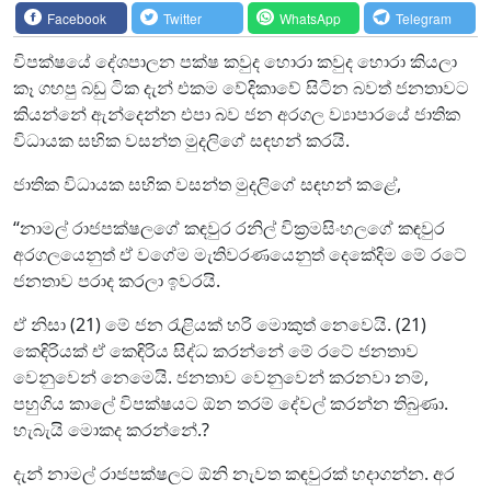
Facebook
Twitter
WhatsApp
Telegram
විපක්ෂයේ දේශපාලන පක්ෂ කවුද හොරා කවුද හොරා කියලා
කෑ ගහපු බඩු ටික දැන් එකම වේදිකාවේ සිටින බවත් ජනතාවට
කියන්නේ ඇන්දෙන්න එපා බව ජන අරගල ව්‍යාපාරයේ ජාතික
විධායක සභික වසන්ත මුදලිගේ සඳහන් කරයි.
ජාතික විධායක සභික වසන්ත මුදලිගේ සඳහන් කළේ,
“නාමල් රාජපක්ෂලගේ කඳවුර රනිල් වික්‍රමසිංහලගේ කඳවුර
අරගලයෙනුත් ඒ වගේම මැතිවරණයෙනුත් දෙකේදිම මේ රටේ
ජනතාව පරාද කරලා ඉවරයි.
ඒ නිසා (21) මේ ජන රැළියක් හරි මොකුත් නෙවෙයි. (21)
කෙඳිරියක් ඒ කෙඳිරිය සිද්ධ කරන්නේ මේ රටේ ජනතාව
වෙනුවෙන් නෙමෙයි. ජනතාව වෙනුවෙන් කරනවා නම්,
පහුගිය කාලේ විපක්ෂයට ඕන තරම් දේවල් කරන්න තිබුණා.
හැබැයි මොකද කරන්නේ.?
දැන් නාමල් රාජපක්ෂලට ඕනි නැවත කඳවුරක් හදාගන්න. අර