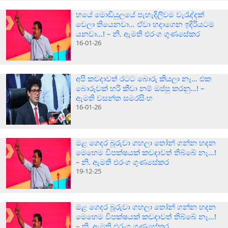
හයේ මොඩියුලයේ පැහැදිලිවම වැරැද්දක්
වෙලා තියෙනවා… ඒවා හදාගෙන ඉදිරියටම
යනවා…! – නි. ඇමති එරංග ගුණසේකර
16-01-26
අපි කවදාවත් රටට බොරු කියලා නෑ… එක
බොරුවක් හරි කීවා නම් ඔප්පු කරනු…! –
ඇමති වසන්ත සමරසිංහ
16-01-26
මළ ගෙදර බූරුවා ගහලා තෝන් ගන්න හදන
මෙහෙම විපක්ෂයක් කවදාවත් තිබ්බේ නෑ…!
– නි. ඇමති එරංග ගුණසේකර
19-12-25
මළ ගෙදර බූරුවා ගහලා තෝන් ගන්න හදන
මෙහෙම විපක්ෂයක් කවදාවත් තිබ්බේ නෑ…!
– නි. ඇමති එරංග ගුණසේකර