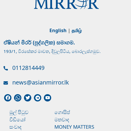
English
|
தமிழ்
ඒෂියන් මිරර් (පුද්ගලික) සමාගම.
193/1, වීරසේකර මාවත, දිවුලපිටිය, බොරලැස්ගමුව.
0112814449
news@asianmirror.lk
මුල් පිටුව
ගොසිප්
වීඩියෝ
මතවාද
සංවාද
MONEY MATTERS