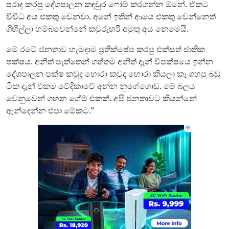
පරාද කරපු දේශපාලන කඳවුර ෆෝම් කරගන්න ඕනේ. ඒකට
විවිධ අය එකතු වෙනවා. අනේ ඉතින් ආයෙ එකතු වෙන්නෙත්
ගිහිල්ලා හම්බවෙන්නේ කවුරුහරි අමුතු අය නෙමෙයි.
මේ රටේ ජනතාව හැමදාම ප්‍රතික්ෂේප කරපු එක්සත් ජාතික
පක්ෂය. අනිත් පැත්තෙන් ගත්තම අනිත් දැන් විපක්ෂයෙ ඉන්න
දේශපාලන පක්ෂ කවුද හොරා කවුද හොරා කියලා කෑ ගහපු බඩු
ටික දැන් එකම වේදිකාවේ අන්න නුගේගොඩ. මේ බලය
වෙනුවෙන් ගහන ගේම් එකක්. අපි ජනතාවට කියන්නේ
ඇන්දෙන්න එපා මේකට.”