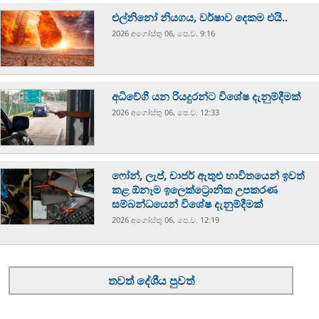
එල්නිනෝ නියගය, වර්ෂාව දෙකම එයි..
2026 අගෝස්‍තු 06, පෙ.ව. 9:16
අධිවේගී යන රියදුරන්ට විශේෂ දැනුම්දීමක්
2026 අගෝස්‍තු 06, පෙ.ව. 12:33
ෆෝන්, ලැප්, චාජර් ඇතුළු භාවිතයෙන් ඉවත්
කළ ඕනෑම ඉලෙක්ට්‍රොනික උපකරණ
සම්බන්ධයෙන් විශේෂ දැනුම්දීමක්
2026 අගෝස්‍තු 06, පෙ.ව. 12:19
තවත් දේශීය පුවත්