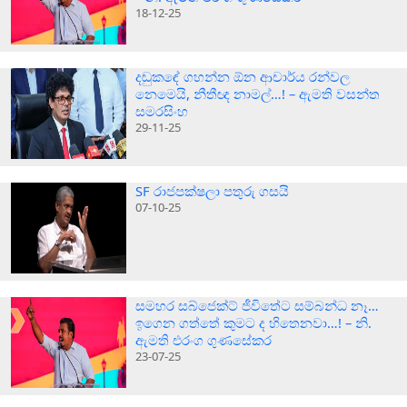
18-12-25
දඬුකඳේ ගහන්න ඕන ආචාර්ය රන්වල
නෙමෙයි, නීතීඥ නාමල්…! – ඇමති වසන්ත
සමරසිංහ
29-11-25
SF රාජපක්ෂලා පතුරු ගසයි
07-10-25
සමහර සබ්ජෙක්ට් ජීවිතේට සම්බන්ධ නෑ…
ඉගෙන ගත්තේ කුමට ද හිතෙනවා…! – නි.
ඇමති එරංග ගුණසේකර
23-07-25