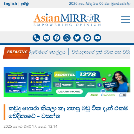
English
|
தமிழ்
2026 අගෝස්‍තු මස 06 වන බ්‍රහස්පතින්දා
රන් ගෙනා රුමේෂ්ගේ හෙල්ලය
විජයදාසගේ පුත් රඛිත සහ චරිත්
කවුද හොරා කියලා කෑ ගහපු බඩු ටික දැන් එකම
වේදිකාවේ – වසන්ත
2025 නොවැම්‍බර් 17, පෙ.ව. 12:14