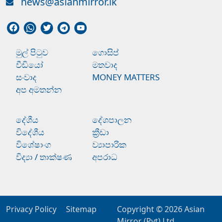
news@asianmirror.lk
මුල් පිටුව
ගොසිප්
වීඩියෝ
මතවාද
සංවාද
MONEY MATTERS
අප අමතන්න
දේශීය
දේශපාලන
විදේශීය
ක්‍රීඩා
විශේෂාංග
ව්‍යාපාරික
විද්‍යා / තාක්ෂණ
අපරාධ
Privacy Policy
Sitemap
Copyright © 2026
Asian
Mirror (Pvt) Ltd