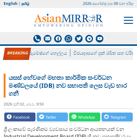
English
|
தமிழ்
2026 අගෝස්‍තු මස 09 වන ඉරිදා
රන් ගෙනා රුමේෂ්ගේ හෙල්ලය
විජයදාසගේ පුත් රඛිත සහ චරිත්
යසස් හේවගේ මහතා කාර්මික සංවර්ධන
මණ්ඩලයේ (IDB) නව සභාපති ලෙස වැඩ භාර
ගනී
2026 ජූනි 02, පෙ.ව. 9:50
Facebook
Twitter
WhatsApp
Telegram
ශ්‍රී ලංකාවේ පැරණිතම ව්‍යවසාය සංවර්ධන ආයතනයක් වන
Industrial Development Board (IDB) හි නව සභාපතිවරයා