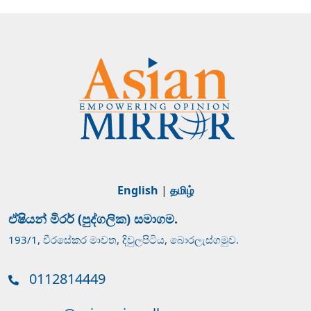
English
|
தமிழ்
ඒෂියන් මිරර් (පුද්ගලික) සමාගම.
193/1, වීරසේකර මාවත, දිවුලපිටිය, බොරලැස්ගමුව.
0112814449