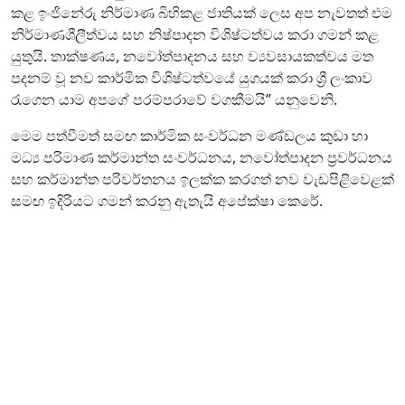
කළ ඉංජිනේරු නිර්මාණ බිහිකළ ජාතියක් ලෙස අප නැවතත් එම
නිර්මාණශීලීත්වය සහ නිෂ්පාදන විශිෂ්ටත්වය කරා ගමන් කළ
යුතුයි. තාක්ෂණය, නවෝත්පාදනය සහ ව්‍යවසායකත්වය මත
පදනම් වූ නව කාර්මික විශිෂ්ටත්වයේ යුගයක් කරා ශ්‍රී ලංකාව
රැගෙන යාම අපගේ පරම්පරාවේ වගකීමයි” යනුවෙනි.
මෙම පත්වීමත් සමඟ කාර්මික සංවර්ධන මණ්ඩලය කුඩා හා
මධ්‍ය පරිමාණ කර්මාන්ත සංවර්ධනය, නවෝත්පාදන ප්‍රවර්ධනය
සහ කර්මාන්ත පරිවර්තනය ඉලක්ක කරගත් නව වැඩපිළිවෙළක්
සමඟ ඉදිරියට ගමන් කරනු ඇතැයි අපේක්ෂා කෙරේ.