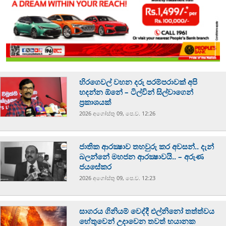
හිරගෙවල් වහන දරු පරම්පරාවක් අපි
හදන්න ඕනේ – ටිල්වින් සිල්වාගෙන්
ප්‍රකාශයක්
2026 අගෝස්‍තු 09, පෙ.ව. 12:26
ජාතික ආරක්‍ෂාව තහවුරු කර අවසන්.. දැන්
බලන්නේ මහජන ආරක්‍ෂාවයි.. – අරුණ
ජයසේකර
2026 අගෝස්‍තු 09, පෙ.ව. 12:23
සාගරය ගිනියම් වෙද්දී එල්නිනෝ තත්ත්වය
හේතුවෙන් උදාවෙන තවත් භයානක