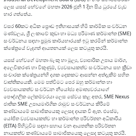
ලෙස යසස් හේවගේ මහතා 2026 ජූනි 1 දින සිය ධුරයේ වැඩ
භාර ගත්තේය.
වසර 60කට අධික ප්‍රෞඩ ඉතිහාසයක් හිමි කාර්මික සංවර්ධන
මණ්ඩලය, ශ්‍රී ලංකාවේ කුඩා හා මධ්‍ය පරිමාණ කර්මාන්ත (SME)
සංවර්ධනය සඳහා ප්‍රමුඛ කාර්යභාරයක් ඉටු කරමින් කර්මාන්ත
ක්ෂේත්‍රයේ වැදගත් ආයතනයක් ලෙස කටයුතු කරයි.
යසස් හේවගේ මහතා බැංකු හා මූල්‍ය, ව්‍යාපාරික උපාය මාර්ග,
අලෙවිකරණ හා විකුණුම්, ව්‍යවසායකත්ව සංවර්ධනය සහ ක්‍රීඩා
සංචාරක ක්ෂේත්‍රයන්හි දශක දෙකකට ආසන්න අත්දැකීම් සහිත
වෘත්තිකයෙකි. මෙම පත්වීමට පෙර ඔහු කර්මාන්ත හා
ව්‍යවසායකත්ව සංවර්ධන නියෝජ්‍ය අමාත්‍යවරයාගේ
පෞද්ගලික ලේකම්වරයා ලෙස සේවය කළ අතර, SME Nexus
ජාතික SME උපායමාර්ගික රාමුව සංවර්ධනය කිරීමේ
කණ්ඩායමේ සාමාජිකයෙකු ලෙසද දායක වී ඇත. එසේම,
යෝජිත ව්‍යවසායකත්ව හා කර්මාන්ත පරිවර්තන අධිකාරිය
(EITA) පිහිටුවීම සඳහා සහාය වන ආයතනික පරිවර්තන
නායකත්ව කණ්ඩායමේ සාමාජිකයෙකු ලෙසද කටයුතු කරයි.