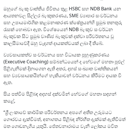
ඔහුගේ බැංකු වෘත්තීය ජීවිතය තුළ HSBC සහ NDB Bank යන
ආයතනවල සිල්ලර බැංකුකරණය, SME ව්‍යාපාර සංවර්ධනය
සහ උපායමාර්ගික කළමනාකරණ ක්ෂේත්‍රයන්හි ප්‍රමුඛ තනතුරු
රැසක් හොබවා ඇත. විශේෂයෙන් NDB බැංකුව සංවර්ධන
බැංකුවක සිට ප්‍රමුඛ වාණිජ බැංකුවක් දක්වා පරිවර්තනය වූ
කාලසීමාවේදී ඔහු වැදගත් දායකත්වයක් ලබා දී තිබේ.
ව්‍යවසායකත්ව සංවර්ධනය සහ විධායක පුහුණුකරණය
(Executive Coaching) සම්බන්ධයෙන් ද හේවගේ මහතා පුළුල්
පිළිගැනීමක් දිනාගෙන ඇති අතර, දහස් සංඛ්‍යාත වෘත්තිකයන්
සහ ව්‍යවසායකයින්ගේ හැකියාවන් වර්ධනය කිරීමට දායක වී
ඇත.
සිය පත්වීම පිළිබඳ අදහස් දක්වමින් හේවගේ මහතා සඳහන්
කළේ,
“ශ්‍රී ලංකාවේ කාර්මික පරිවර්තනය අපගේ අතීත උරුමයට
ගෞරවය දැක්වීමත්, අනාගතය පිළිබඳ නිර්භීත දැක්මක් ඇතිවීමත්
මත ගොඩනැගිය යුතුයි. ජේතවනාරාමය වැනි ලෝකය මවිත