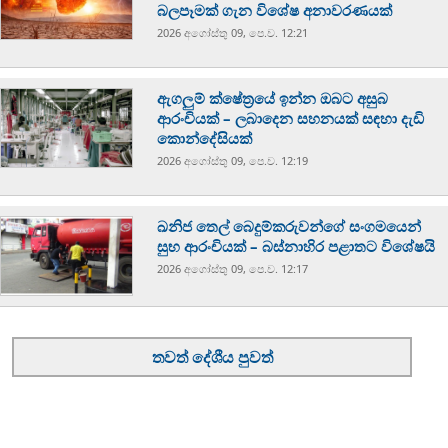
බලපෑමක් ගැන විශේෂ අනාවරණයක්
2026 අගෝස්‍තු 09, පෙ.ව. 12:21
ඇගලුම් ක්ෂේත්‍රයේ ඉන්න ඔබට අසුබ
ආරංචියක් – ලබාදෙන සහනයක් සඳහා දැඩි
කොන්දේසියක්
2026 අගෝස්‍තු 09, පෙ.ව. 12:19
ඛනිජ තෙල් බෙදුම්කරුවන්ගේ සංගමයෙන්
සුභ ආරංචියක් – බස්නාහිර පළාතට විශේෂයි
2026 අගෝස්‍තු 09, පෙ.ව. 12:17
තවත් දේශීය පුවත්